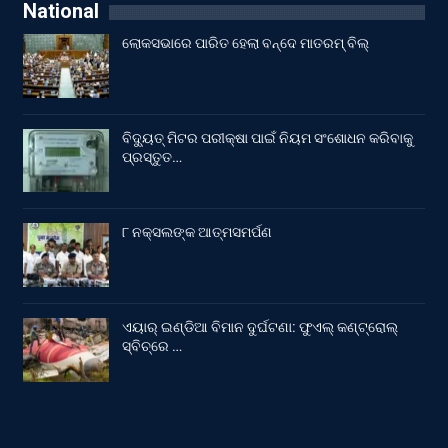
National
ଲୋକସଭାରେ ପାରିତ ହେଲା ବନ୍ଦେ ମାତରମ୍‌ ବିଲ୍‌
ବିଦ୍ୟୁତ୍ ମିଟର ପରୀକ୍ଷା ପାଇଁ ନିୟମ ସଂଶୋଧନ କରିବାକୁ
ପ୍ରସ୍ତୁତ…
୮ ନକ୍ସଲଙ୍କ ଆତ୍ମସମର୍ପଣ
ଏୟାର୍ ଇଣ୍ଡିଆ ବିମାନ ଦୁର୍ଘଟଣା: ଫୁଏଲ୍‌ କଣ୍ଟ୍ରୋଲ୍‌
ସ୍ବିଚ୍‌ରେ …