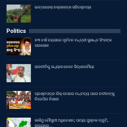
ଭଙ୍ଗାହେଲା ନକ୍ସଲଙ୍କ ସହିଦସ୍ତମ୍ଭ
Politics
୫୩ ବର୍ଷ ବୟସରେ ପୂର୍ବତନ ମନ୍ତ୍ରୀ ସୁଶାନ୍ତ ସିଂହଙ୍କ
ପରଲୋକ
ରାଜନୀତିରୁ ସନ୍ୟାସ ନେବେ ସିଦ୍ଧରମୈୟା
ପ୍ରଶ୍ନପତ୍ର ଲିକ୍ ଉପରେ ମନ୍ତବ୍ୟ ପରେ ନବୀନଙ୍କୁ
ବିଜେପିର ନିଶାନା
କାଲିଠୁ ମୌସୁମୀ ଅଧିବେଶନ; ପାଠ୍ୟ ପୁସ୍ତକ ତ୍ରୁଟି,
ରାଜ୍ୟରେ…