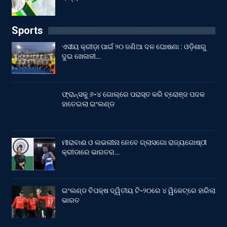
Sports
ଏସୀୟ କ୍ରୀଡ଼ା ପାଇଁ ୨୦ ଜଣିଆ ଦଳ ଘୋଷଣା : ଓଡ଼ିଶାରୁ
ଦୁଇ ଖେଳାଳୀ…
ଫ୍ରାନ୍ସକୁ ୬-୪ ଗୋଲ୍‌ରେ ପରାସ୍ତ କରି ବ୍ରୋଞ୍ଜ ପଦକ
ହାତେଇଲା ଇଂଲଣ୍ଡ
ମୀରାବାଈ ଓ ଲଭଲୀନା ନେବେ ଗ୍ଲାସଗୋ ରାଜ୍ୟଗୋଷ୍ଠୀ
କ୍ରୀଡାରେ ଭାରତର…
ଇଂଲଣ୍ଡ ବିପକ୍ଷ ଦ୍ୱିତୀୟ ଟି-୨୦ରେ ୪ ୱିକେଟ୍‌ରେ ହାରିଲା
ଭାରତ