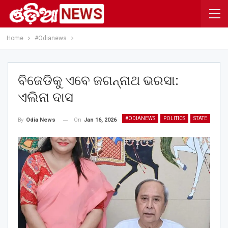
Home
#Odianews
ବିଜେଡିକୁ ଏବେ ଜଗନ୍ନାଥ ଭରସା:
ଏଲିନା ଦାସ
#ODIANEWS
POLITICS
STATE
On
Jan 16, 2026
By
Odia News