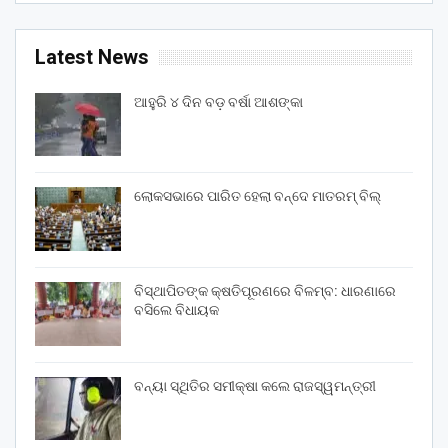
Latest News
ଆହୁରି ୪ ଦିନ ବଡ଼ ବର୍ଷା ଆଶଙ୍କା
ଲୋକସଭାରେ ପାରିତ ହେଲା ବନ୍ଦେ ମାତରମ୍‌ ବିଲ୍‌
ବିସ୍ଥାପିତଙ୍କ କ୍ଷତିପୂରଣରେ ବିଳମ୍ବ: ଧାରଣାରେ
ବସିଲେ ବିଧାୟକ
ବନ୍ୟା ସ୍ଥିତିର ସମୀକ୍ଷା କଲେ ରାଜସ୍ୱମନ୍ତ୍ରୀ