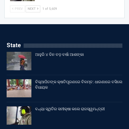
PREV
NEXT
1 of 5,609
State
ଆହୁରି ୪ ଦିନ ବଡ଼ ବର୍ଷା ଆଶଙ୍କା
ବିସ୍ଥାପିତଙ୍କ କ୍ଷତିପୂରଣରେ ବିଳମ୍ବ: ଧାରଣାରେ ବସିଲେ
ବିଧାୟକ
ବନ୍ୟା ସ୍ଥିତିର ସମୀକ୍ଷା କଲେ ରାଜସ୍ୱମନ୍ତ୍ରୀ