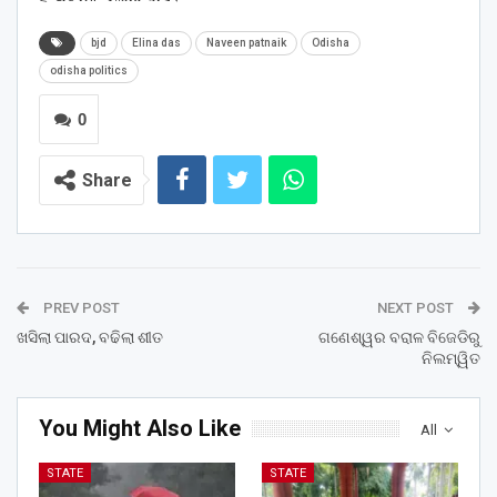
bjd
Elina das
Naveen patnaik
Odisha
odisha politics
0
Share
PREV POST
NEXT POST
ଖସିଲା ପାରଦ, ବଢିଲା ଶୀତ
ଗଣେଶ୍ୱର ବରାଳ ବିଜେଡିରୁ
ନିଲମ୍ୱିତ
You Might Also Like
All
STATE
STATE