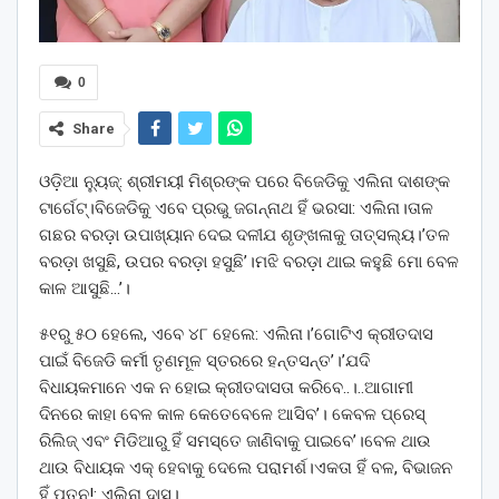
0
Share
ଓଡ଼ିଆ ନ୍ୟୁଜ୍: ଶ୍ରୀମୟୀ ମିଶ୍ରଙ୍କ ପରେ ବିଜେଡିକୁ ଏଲିନା ଦାଶଙ୍କ
ଟାର୍ଗେଟ୍।ବିଜେଡିକୁ ଏବେ ପ୍ରଭୁ ଜଗନ୍ନାଥ ହିଁ ଭରସା: ଏଲିନା।ତାଳ
ଗଛର ବରଡ଼ା ଉପାଖ୍ୟାନ ଦେଇ ଦଳୀଯ ଶୃଙ୍ଖଳାକୁ ତାତ୍ସଲ୍ୟ।’ତଳ
ବରଡ଼ା ଖସୁଛି, ଉପର ବରଡ଼ା ହସୁଛି’।ମଝି ବରଡ଼ା ଥାଇ କହୁଛି ମୋ ବେଳ
କାଳ ଆସୁଛି…’।
୫୧ରୁ ୫୦ ହେଲେ, ଏବେ ୪୮ ହେଲେ: ଏଲିନା।’ଗୋଟିଏ କ୍ରୀତଦାସ
ପାଇଁ ବିଜେଡି କର୍ମୀ ତୃଣମୂଳ ସ୍ତରରେ ହନ୍ତସନ୍ତ’।’ଯଦି
ବିଧାୟକମାନେ ଏକ ନ ହୋଇ କ୍ରୀତଦାସତା କରିବେ..।..ଆଗାମୀ
ଦିନରେ କାହା ବେଳ କାଳ କେତେବେଳେ ଆସିବ’। କେବଳ ପ୍ରେସ୍
ରିଲିଜ୍ ଏବଂ ମିଡିଆରୁ ହିଁ ସମସ୍ତେ ଜାଣିବାକୁ ପାଇବେ’।ବେଳ ଥାଉ
ଥାଉ ବିଧାୟକ ଏକ୍ ହେବାକୁ ଦେଲେ ପରାମର୍ଶ।ଏକତା ହିଁ ବଳ, ବିଭାଜନ
ହିଁ ପତନ!: ଏଲିନା ଦାସ।