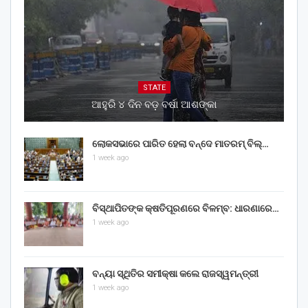
STATE
ଆହୁରି ୪ ଦିନ ବଡ଼ ବର୍ଷା ଆଶଙ୍କା
ଲୋକସଭାରେ ପାରିତ ହେଲା ବନ୍ଦେ ମାତରମ୍‌ ବିଲ୍‌…
1 week ago
ବିସ୍ଥାପିତଙ୍କ କ୍ଷତିପୂରଣରେ ବିଳମ୍ବ: ଧାରଣାରେ…
1 week ago
ବନ୍ୟା ସ୍ଥିତିର ସମୀକ୍ଷା କଲେ ରାଜସ୍ୱମନ୍ତ୍ରୀ
1 week ago