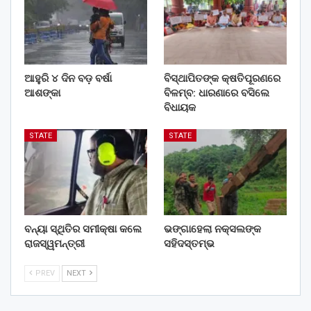
ଆହୁରି ୪ ଦିନ ବଡ଼ ବର୍ଷା
ବିସ୍ଥାପିତଙ୍କ କ୍ଷତିପୂରଣରେ
ଆଶଙ୍କା
ବିଳମ୍ବ: ଧାରଣାରେ ବସିଲେ
ବିଧାୟକ
STATE
STATE
ବନ୍ୟା ସ୍ଥିତିର ସମୀକ୍ଷା କଲେ
ଭଙ୍ଗାହେଲା ନକ୍ସଲଙ୍କ
ରାଜସ୍ୱମନ୍ତ୍ରୀ
ସହିଦସ୍ତମ୍ଭ
PREV
NEXT