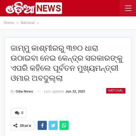
Home
National
ଜାମ୍ମୁ କାଶ୍ମୀରରୁ ୩୭୦ ଧାରା
ଉଠାଇବା ନେଇ କେନ୍ଦ୍ର ସରକାରଙ୍କୁ
ଏପରି କହିଲେ ପୂର୍ବତନ ମୁଖ୍ୟମନ୍ତ୍ରୀ
ଓମାର ଅବଦୁଲ୍ଲା
NATIONAL
Last updated
Jun 22, 2023
By
Odia News
0
Share