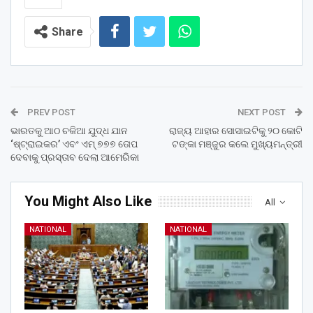
Share
PREV POST
NEXT POST
ଭାରତକୁ ଆଠ ଚକିଆ ଯୁଦ୍ଧ ଯାନ
ରାଜ୍ୟ ଆହାର ସୋସାଇଟିକୁ ୨୦ କୋଟି
‘ଷ୍ଟ୍ରାଇକର’ ଏବଂ ଏମ୍ ୭୭୭ ତୋପ
ଟଙ୍କା ମଞ୍ଜୁର କଲେ ମୁଖ୍ୟମନ୍ତ୍ରୀ
ଦେବାକୁ ପ୍ରସ୍ତାବ ଦେଲା ଆମେରିକା
You Might Also Like
All
NATIONAL
NATIONAL