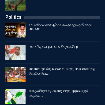
Politics
୫୩ ବର୍ଷ ବୟସରେ ପୂର୍ବତନ ମନ୍ତ୍ରୀ ସୁଶାନ୍ତ ସିଂହଙ୍କ
ପରଲୋକ
ରାଜନୀତିରୁ ସନ୍ୟାସ ନେବେ ସିଦ୍ଧରମୈୟା
ପ୍ରଶ୍ନପତ୍ର ଲିକ୍ ଉପରେ ମନ୍ତବ୍ୟ ପରେ ନବୀନଙ୍କୁ
ବିଜେପିର ନିଶାନା
କାଲିଠୁ ମୌସୁମୀ ଅଧିବେଶନ; ପାଠ୍ୟ ପୁସ୍ତକ ତ୍ରୁଟି,
ରାଜ୍ୟରେ…