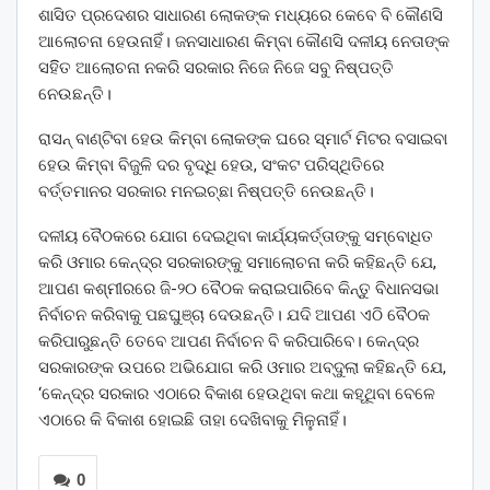
ଶାସିତ ପ୍ରଦେଶର ସାଧାରଣ ଲୋକଙ୍କ ମଧ୍ୟରେ କେବେ ବି କୌଣସି
ଆଲୋଚନା ହେଉନାହିଁ। ଜନସାଧାରଣ କିମ୍ବା କୌଣସି ଦଳୀୟ ନେତାଙ୍କ
ସହିିତ ଆଲୋଚନା ନକରି ସରକାର ନିଜେ ନିଜେ ସବୁ ନିଷ୍ପତ୍ତି
ନେଉଛନ୍ତି।
ରାସନ୍‌ ବାଣ୍ଟିବା ହେଉ କିମ୍ବା ଲୋକଙ୍କ ଘରେ ସ୍ମାର୍ଟ ମିଟର ବସାଇବା
ହେଉ କିମ୍ବା ବିଜୁଳି ଦର ବୃଦ୍ଧି ହେଉ, ସଂକଟ ପରିସ୍ଥିତିରେ
ବର୍ତ୍ତମାନର ସରକାର ମନଇଚ୍ଛା ନିଷ୍ପତ୍ତି ନେଉଛନ୍ତି।
ଦଳୀୟ ବୈଠକରେ ଯୋଗ ଦେଇଥିବା କାର୍ଯ୍ୟକର୍ତ୍ତାଙ୍କୁ ସମ୍ବୋଧିତ
କରି ଓମାର କେନ୍ଦ୍ର ସରକାରଙ୍କୁ ସମାଲୋଚନା କରି କହିଛନ୍ତି ଯେ,
ଆପଣ କଶ୍ମୀରରେ ଜି-୨୦ ବୈଠକ କରାଇପାରିବେ କିନ୍ତୁ ବିଧାନସଭା
ନିର୍ବାଚନ କରିବାକୁ ପଛଘୁଞ୍ଚା ଦେଉଛନ୍ତି। ଯଦି ଆପଣ ଏଠି ବୈଠକ
କରିପାରୁଛନ୍ତି ତେବେ ଆପଣ ନିର୍ବାଚନ ବି କରିପାରିବେ। କେନ୍ଦ୍ର
ସରକାରଙ୍କ ଉପରେ ଅଭିଯୋଗ କରି ଓମାର ଅବ୍ଦୁଲା କହିଛନ୍ତି ଯେ,
‘କେନ୍ଦ୍ର ସରକାର ଏଠାରେ ବିକାଶ ହେଉଥିବା କଥା କହୂଥିବା ବେଳେ
ଏଠାରେ କି ବିକାଶ ହୋଇଛି ତାହା ଦେଖିବାକୁ ମିଳୁନାହିଁ।
0