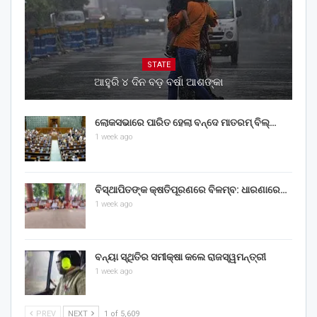
STATE
ଆହୁରି ୪ ଦିନ ବଡ଼ ବର୍ଷା ଆଶଙ୍କା
ଲୋକସଭାରେ ପାରିତ ହେଲା ବନ୍ଦେ ମାତରମ୍‌ ବିଲ୍‌…
1 week ago
ବିସ୍ଥାପିତଙ୍କ କ୍ଷତିପୂରଣରେ ବିଳମ୍ବ: ଧାରଣାରେ…
1 week ago
ବନ୍ୟା ସ୍ଥିତିର ସମୀକ୍ଷା କଲେ ରାଜସ୍ୱମନ୍ତ୍ରୀ
1 week ago
PREV
NEXT
1 of 5,609