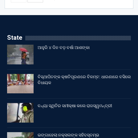
State
ଆହୁରି ୪ ଦିନ ବଡ଼ ବର୍ଷା ଆଶଙ୍କା
ବିସ୍ଥାପିତଙ୍କ କ୍ଷତିପୂରଣରେ ବିଳମ୍ବ: ଧାରଣାରେ ବସିଲେ
ବିଧାୟକ
ବନ୍ୟା ସ୍ଥିତିର ସମୀକ୍ଷା କଲେ ରାଜସ୍ୱମନ୍ତ୍ରୀ
ଭଙ୍ଗାହେଲା ନକ୍ସଲଙ୍କ ସହିଦସ୍ତମ୍ଭ