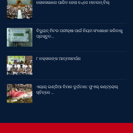
ଲୋକସଭାରେ ପାରିତ ହେଲା ବନ୍ଦେ ମାତରମ୍‌ ବିଲ୍‌
ବିଦ୍ୟୁତ୍ ମିଟର ପରୀକ୍ଷା ପାଇଁ ନିୟମ ସଂଶୋଧନ କରିବାକୁ
ପ୍ରସ୍ତୁତ…
୮ ନକ୍ସଲଙ୍କ ଆତ୍ମସମର୍ପଣ
ଏୟାର୍ ଇଣ୍ଡିଆ ବିମାନ ଦୁର୍ଘଟଣା: ଫୁଏଲ୍‌ କଣ୍ଟ୍ରୋଲ୍‌
ସ୍ବିଚ୍‌ରେ …