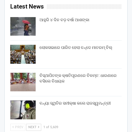
Latest News
ଆହୁରି ୪ ଦିନ ବଡ଼ ବର୍ଷା ଆଶଙ୍କା
ଲୋକସଭାରେ ପାରିତ ହେଲା ବନ୍ଦେ ମାତରମ୍‌ ବିଲ୍‌
ବିସ୍ଥାପିତଙ୍କ କ୍ଷତିପୂରଣରେ ବିଳମ୍ବ: ଧାରଣାରେ
ବସିଲେ ବିଧାୟକ
ବନ୍ୟା ସ୍ଥିତିର ସମୀକ୍ଷା କଲେ ରାଜସ୍ୱମନ୍ତ୍ରୀ
PREV
NEXT
1 of 5,609