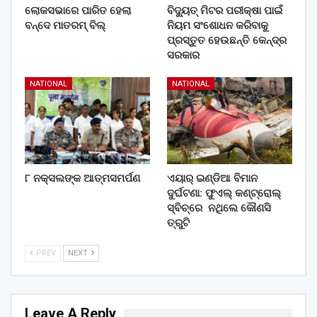
ଲୋକସଭାରେ ପାରିତ ହେଲା
ବିଦ୍ୟୁତ୍ ମିଟର ପରୀକ୍ଷା ପାଇଁ
ବନ୍ଦେ ମାତରମ୍‌ ବିଲ୍‌
ନିୟମ ସଂଶୋଧନ କରିବାକୁ
ପ୍ରସ୍ତୁତ ହେଉଛନ୍ତି କେନ୍ଦ୍ର
ସରକାର
NATIONAL
NATIONAL
୮ ନକ୍ସଲଙ୍କ ଆତ୍ମସମର୍ପଣ
ଏୟାର୍ ଇଣ୍ଡିଆ ବିମାନ
ଦୁର୍ଘଟଣା: ଫୁଏଲ୍‌ କଣ୍ଟ୍ରୋଲ୍‌
ସ୍ବିଚ୍‌ରେ ନଥିଲେ କୌଣସି
ତ୍ରୁଟି
PREV
NEXT
Leave A Reply