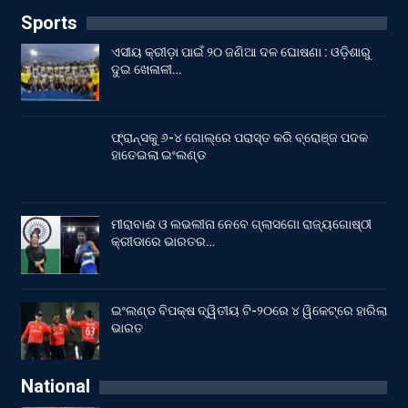
Sports
ଏସୀୟ କ୍ରୀଡ଼ା ପାଇଁ ୨୦ ଜଣିଆ ଦଳ ଘୋଷଣା : ଓଡ଼ିଶାରୁ
ଦୁଇ ଖେଳାଳୀ…
ଫ୍ରାନ୍ସକୁ ୬-୪ ଗୋଲ୍‌ରେ ପରାସ୍ତ କରି ବ୍ରୋଞ୍ଜ ପଦକ
ହାତେଇଲା ଇଂଲଣ୍ଡ
ମୀରାବାଈ ଓ ଲଭଲୀନା ନେବେ ଗ୍ଲାସଗୋ ରାଜ୍ୟଗୋଷ୍ଠୀ
କ୍ରୀଡାରେ ଭାରତର…
ଇଂଲଣ୍ଡ ବିପକ୍ଷ ଦ୍ୱିତୀୟ ଟି-୨୦ରେ ୪ ୱିକେଟ୍‌ରେ ହାରିଲା
ଭାରତ
National