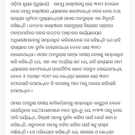
ଓଡ଼ିଆ ନ୍ୟୁଜ (ବ୍ୟୁ୍ରୋ) : ଜାମ୍ମୁ କାଶ୍ମୀରରୁ ଧାରା ୩୭୦ ହଟାଇବା
ନେଇ ଜମ୍ମୁ କଶ୍ମୀରର ନ୍ୟାସନାଲ କନଫରେନ୍ସ ଦଳର ନେତା ତଥା
ରାଜ୍ୟର ପୂର୍ବତନ ମୁଖ୍ୟମନ୍ତ୍ରୀ ଓମାର ଅବଦୁଲ୍ଲା ଏକ ବିବୃତ୍ତି
ରଖିଛନ୍ତି। ଉତ୍ତର କାଶ୍ମୀରର ବାରାମୁଲ୍ଲା ଜିଲ୍ଲାର ଡ୍ରାଙ୍ଗ
ଟାଙ୍ଗମର୍ଗରେ ଦଳର ଉତ୍ତର ଅଞ୍ଚଳର କାର୍ଯ୍ୟାଳୟର
ଅଧିକାରୀମାନଙ୍କୁ ସମ୍ବୋଧିତ କରିବାବେଳେ ସେ କହିଛନ୍ତି ଯେ ଯଦି
ରାଜ୍ୟରେ ଦଳ ଦୁର୍ବଳ ହୋଇନଥାନ୍ତା ତେବେ ଧାରା ୩୭୦
ହୋଇନଥାନ୍ତା। ଓମାର ଅବଦୁଲ୍ଲା ତାଙ୍କ ଦଳୀୟ ନେତାକୁ ସମ୍ବୋଧିତ
କରି କହିଛନ୍ତି ଯେ, ଏହା ଏକ ଅପ୍ରିୟ ସତ ଯେ, ଯଦି ରାଜ୍ୟରେ ଆମ
ନ୍ୟାସନାଲ କନଫରେନ୍ସ ରାଜନୈତିକ ଭାବେ ମଜବୁତ ହୋଇଥାଆନ୍ତା,
ତେବେ ୫ ଅଗଷ୍ଟ ୨୦୧୯ ରେ କେନ୍ଦ୍ର ସରକାର ଧାରା ୩୭୦
ହଟାଇପାରି ନଥାଆନ୍ତେ କି ଲଦାଖକୁ ଆମ ଠାରୁ ଅଲଗା କରିପାରି
ନଥାଆନ୍ତେ।
ଓମାର ଅବ୍ଦୁଲା ଦଳୀୟ କର୍ମକର୍ତ୍ତାଙ୍କୁ ସମ୍ବୋଧିତ କରୁଥିବା ବେଳେ
ପଚାରିଥିଲେ ଯେ,’ଆପଣମାନେ ମତେ କୁହନ୍ତୁ ଯେ, ୧୯୫୩ ଠାରୁ ନେଇ
ଆଜି ପର୍ଯ୍ୟନ୍ତ, ଦିଲ୍ଲୀ ଆମକୁ ଦୁର୍ବଳ କରିବା ପାଇଁ କେଉଁ କାମ ନ
କରିଛନ୍ତି, ସବୁବେଳେ ଆମକୁ ବର୍ବାଦ କରିବା ପାଇଁ ସବୁ ରାସ୍ତା
ବାଛିଛନ୍ତି। ସେ ଅଭିଯୋଗ କରିଛନ୍ତି ଯେ, ସରକାର ଓ କେନ୍ଦ୍ର