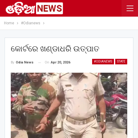
Home
#Odianews
କୋର୍ଟରେ ଖଣ୍ଡାଧରି ଉତ୍ପାତ
#ODIANEWS
STATE
On
Apr 20, 2026
By
Odia News