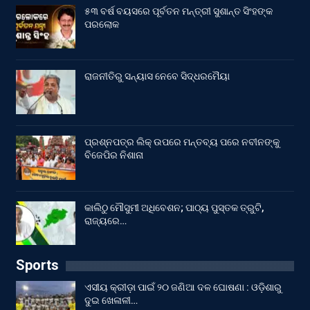
୫୩ ବର୍ଷ ବୟସରେ ପୂର୍ବତନ ମନ୍ତ୍ରୀ ସୁଶାନ୍ତ ସିଂହଙ୍କ
ପରଲୋକ
ରାଜନୀତିରୁ ସନ୍ୟାସ ନେବେ ସିଦ୍ଧରମୈୟା
ପ୍ରଶ୍ନପତ୍ର ଲିକ୍ ଉପରେ ମନ୍ତବ୍ୟ ପରେ ନବୀନଙ୍କୁ
ବିଜେପିର ନିଶାନା
କାଲିଠୁ ମୌସୁମୀ ଅଧିବେଶନ; ପାଠ୍ୟ ପୁସ୍ତକ ତ୍ରୁଟି,
ରାଜ୍ୟରେ…
Sports
ଏସୀୟ କ୍ରୀଡ଼ା ପାଇଁ ୨୦ ଜଣିଆ ଦଳ ଘୋଷଣା : ଓଡ଼ିଶାରୁ
ଦୁଇ ଖେଳାଳୀ…