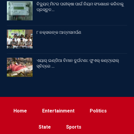
ବିଦ୍ୟୁତ୍ ମିଟର ପରୀକ୍ଷା ପାଇଁ ନିୟମ ସଂଶୋଧନ କରିବାକୁ
ପ୍ରସ୍ତୁତ…
୮ ନକ୍ସଲଙ୍କ ଆତ୍ମସମର୍ପଣ
ଏୟାର୍ ଇଣ୍ଡିଆ ବିମାନ ଦୁର୍ଘଟଣା: ଫୁଏଲ୍‌ କଣ୍ଟ୍ରୋଲ୍‌
ସ୍ବିଚ୍‌ରେ …
Home
Entertainment
Politics
State
Sports