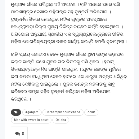
ମୁଣ୍ଡାଳ ଗାଁରେ ଘଟିଥିଲା ଏହି ଅଘଟଣ । ରାତି ଅଧରେ ଘରେ ପଶି
ମାରଣାସ୍ତ୍ର ଦେଖାଇ ମହିଳାଙ୍କ ସହ ଦୁଷ୍କର୍ମ ଅଭିଯୋଗ ।
ଦୁଷ୍କର୍ମର ଶିକାର ହୋଇଥିବା ମହିଳା ଗୁରୁତର ଅବସ୍ଥାରେ
କେନ୍ଦ୍ରାପଡ଼ା ଜିଲ୍ଲା ମୁଖ୍ୟ ଚିକିତ୍ସାଳୟରେ ଭର୍ତ୍ତି ହୋଇଥିଲେ ।
ଅଭିଯୋଗ ଅନୁଯାୟୀ ସ୍ଥାନୀୟ ଏକ ସ୍ୱାସ୍ଥ୍ୟକେନ୍ଦ୍ରରେ ପୀଡିତା
ମହିଳା ଯୋଗଶିକ୍ଷୟତ୍ରୀ ଭାବେ କାର୍ଯ୍ୟ କରନ୍ତି ବୋଲି ସୂଚନାଥିଲା ।
ରାତି ପ୍ରାୟ ଗୋଟାଏ ବେଳେ ମୁଣ୍ଡାଳ ଗାଁରେ ଥିବା ତାଙ୍କ ଭଡ଼ାଘର
କବାଟ ଭାଙ୍ଗି ଜଣେ ଯୁବକ ଘର ଭିତରକୁ ପଶି ଥିଲେ । ହଠାତ୍
ଶିକ୍ଷୟତ୍ରୀଙ୍କ ନିଦ ଭାଙ୍ଗି ଯାଇଥିଲା । ଯୁବକ ଜଣଙ୍କ ମୁହଁରେ
କଳା କପଡା ବାନ୍ଧିଥିବା ବେଳେ ହାତରେ ଏକ ଧାରୁଆ ଅସ୍ତ୍ର ଧରିଥିବା
ମହିଳା ଦେଖିବାକୁ ପାଇଥିଲେ । ଯୁବକ ଜଣଙ୍କ ମହିଳାଙ୍କୁ କାବୁ
କରିନେଇ ତାଙ୍କ ସହିତ ଦୁଷ୍କର୍ମ କରିଥିବା ମହିଳା ଅଭିଯୋଗ
କରିଥିଲେ ।
#ganjam
Berhampur court chaos
court
Man with sword in court
Odisha
0