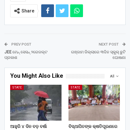
Share
PREV POST
NEXT POST
JEE ମେନ୍‌ ସେସନ୍‌ ୨ରେଜଲ୍ଟ
ଗଞ୍ଜାମ ଜିଲ୍ଲାରେ ୩ଦିନ ସ୍କୁଲ୍‌ ଛୁଟି
ପ୍ରକାଶ
ଘୋଷଣା
You Might Also Like
All
STATE
STATE
ଆହୁରି ୪ ଦିନ ବଡ଼ ବର୍ଷା
ବିସ୍ଥାପିତଙ୍କ କ୍ଷତିପୂରଣରେ