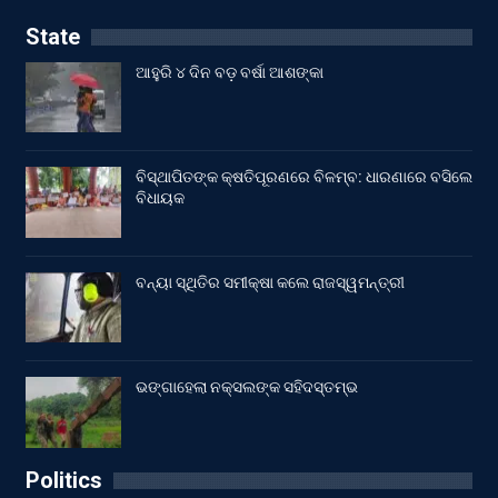
State
ଆହୁରି ୪ ଦିନ ବଡ଼ ବର୍ଷା ଆଶଙ୍କା
ବିସ୍ଥାପିତଙ୍କ କ୍ଷତିପୂରଣରେ ବିଳମ୍ବ: ଧାରଣାରେ ବସିଲେ
ବିଧାୟକ
ବନ୍ୟା ସ୍ଥିତିର ସମୀକ୍ଷା କଲେ ରାଜସ୍ୱମନ୍ତ୍ରୀ
ଭଙ୍ଗାହେଲା ନକ୍ସଲଙ୍କ ସହିଦସ୍ତମ୍ଭ
Politics