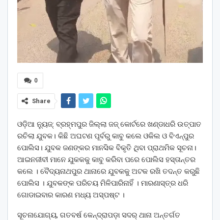
0
Share
ଓଡ଼ିଆ ନ୍ୟୁଜ୍: ବ୍ରହ୍ମପୁର ଜିଲ୍ଲା ଜଜ୍‌ କୋର୍ଟରେ ଖଣ୍ଡାଧରି ଉତ୍ପାତ
ରଚିଲା ଯୁବକ। କିଛି ଅଘଟଣ ପୂର୍ବରୁ କାବୁ କଲେ ଓକିଲ ଓ ବିଏନ୍‌ପୁର
ପୋଲିସ। ଯୁବକ ଜଣଙ୍କର ମାନସିକ ବିକୃତି ଥିବା ପ୍ରାଥମିକ ସୂଚନା।
ଆଇନଜୀବୀ ମାନେ ଯୁକକକୁ କାବୁ କରିବା ପରେ ପୋଲିସ ହସ୍ତାନ୍ତର
କଲେ । ବୈଦ୍ୟନାଥପୁର ଥାନାରେ ଯୁବକକୁ ଅଟକ ରଖି ତଦନ୍ତ କରୁଛି
ପୋଲିସ । ଯୁବକଙ୍କ ପରିଚୟ ମିଳିପାରିନାହିଁ । ମାରଣାସ୍ତ୍ର ଧରି
ଗୋଡାଇବାର କାରଣ ମଧ୍ୟ ଅସ୍ପଷ୍ଟ ।
ସୂଚନାଯୋଗ୍ୟ, ଗତବର୍ଷ କେନ୍ଦ୍ରାପଡ଼ା ସଦର୍ ଥାନା ଅନ୍ତର୍ଗତ