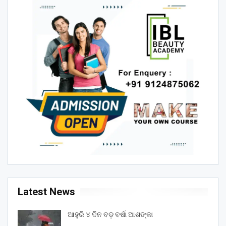
Latest News
ଆହୁରି ୪ ଦିନ ବଡ଼ ବର୍ଷା ଆଶଙ୍କା