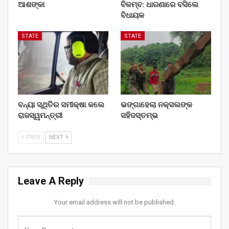
ଆଶଙ୍କା
ବିଳମ୍ବ: ଧାରଣାରେ ବସିଲେ
ବିଧାୟକ
STATE
STATE
ବନ୍ୟା ସ୍ଥିତିର ସମୀକ୍ଷା କଲେ
ଭଙ୍ଗାହେଲା ନକ୍ସଲଙ୍କ
ରାଜସ୍ୱମନ୍ତ୍ରୀ
ସହିଦସ୍ତମ୍ଭ
PREV
NEXT
Leave A Reply
Your email address will not be published.