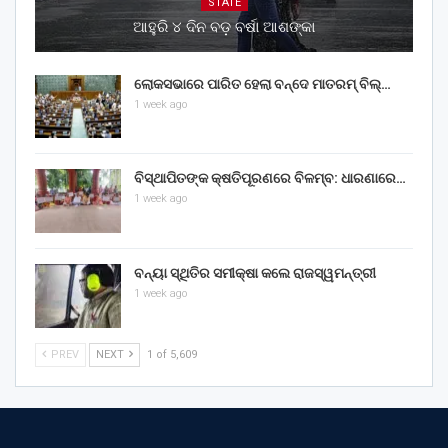
STATE
ଆହୁରି ୪ ଦିନ ବଡ଼ ବର୍ଷା ଆଶଙ୍କା
ଲୋକସଭାରେ ପାରିତ ହେଲା ବନ୍ଦେ ମାତରମ୍‌ ବିଲ୍‌…
1 week ago
ବିସ୍ଥାପିତଙ୍କ କ୍ଷତିପୂରଣରେ ବିଳମ୍ବ: ଧାରଣାରେ…
1 week ago
ବନ୍ୟା ସ୍ଥିତିର ସମୀକ୍ଷା କଲେ ରାଜସ୍ୱମନ୍ତ୍ରୀ
1 week ago
PREV
NEXT
1 of 5,609