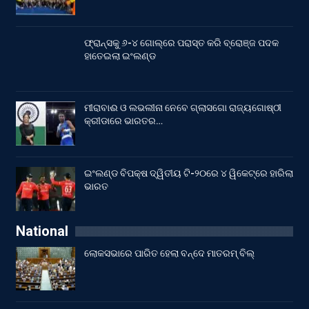
ଫ୍ରାନ୍ସକୁ ୬-୪ ଗୋଲ୍‌ରେ ପରାସ୍ତ କରି ବ୍ରୋଞ୍ଜ ପଦକ
ହାତେଇଲା ଇଂଲଣ୍ଡ
ମୀରାବାଈ ଓ ଲଭଲୀନା ନେବେ ଗ୍ଲାସଗୋ ରାଜ୍ୟଗୋଷ୍ଠୀ
କ୍ରୀଡାରେ ଭାରତର…
ଇଂଲଣ୍ଡ ବିପକ୍ଷ ଦ୍ୱିତୀୟ ଟି-୨୦ରେ ୪ ୱିକେଟ୍‌ରେ ହାରିଲା
ଭାରତ
National
ଲୋକସଭାରେ ପାରିତ ହେଲା ବନ୍ଦେ ମାତରମ୍‌ ବିଲ୍‌