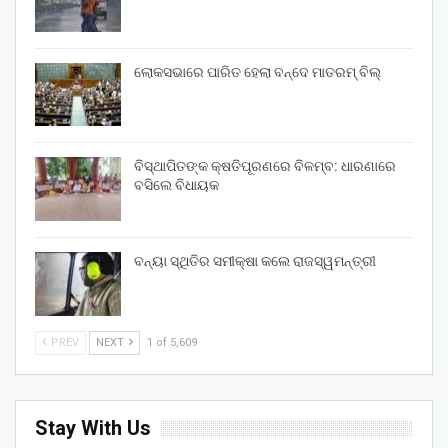
ଲୋକସଭାରେ ପାରିତ ହେଲା ବନ୍ଦେ ମାତରମ୍‌ ବିଲ୍‌
ବିସ୍ଥାପିତଙ୍କ କ୍ଷତିପୂରଣରେ ବିଳମ୍ବ: ଧାରଣାରେ
ବସିଲେ ବିଧାୟକ
ବନ୍ୟା ସ୍ଥିତିର ସମୀକ୍ଷା କଲେ ରାଜସ୍ୱମନ୍ତ୍ରୀ
PREV
NEXT
1 of 5,609
Stay With Us