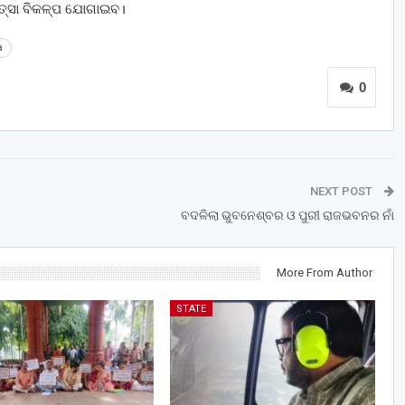
କିତ୍ସା ବିକଳ୍ପ ଯୋଗାଇବ।
a
0
NEXT POST
ବଦଳିଲା ଭୁବନେଶ୍ବର ଓ ପୁରୀ ରାଜଭବନର ନାଁ
More From Author
STATE