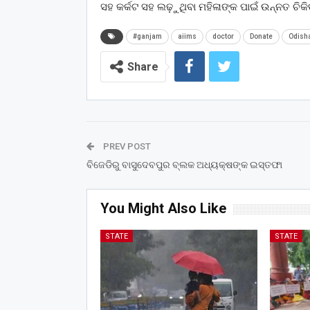
ସହ କର୍କଟ ସହ ଲଢ଼ୁଥିବା ମହିଳାଙ୍କ ପାଇଁ ଉନ୍ନତ ଚି
#ganjam
aiims
doctor
Donate
Odish
Share
PREV POST
ବିଜେଡିରୁ ବାସୁଦେବପୁର ବ୍ଲକ ଅଧ୍ୟକ୍ଷଙ୍କ ଇସ୍ତଫା
You Might Also Like
STATE
STATE