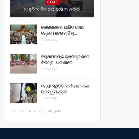
STATE
ଆହୁରି ୪ ଦିନ ବଡ଼ ବର୍ଷା ଆଶଙ୍କା
ଲୋକସଭାରେ ପାରିତ ହେଲା
ବନ୍ଦେ ମାତରମ୍‌ ବିଲ୍‌…
7 days ago
ବିସ୍ଥାପିତଙ୍କ କ୍ଷତିପୂରଣରେ
ବିଳମ୍ବ: ଧାରଣାରେ…
7 days ago
ବନ୍ୟା ସ୍ଥିତିର ସମୀକ୍ଷା କଲେ
ରାଜସ୍ୱମନ୍ତ୍ରୀ
1 week ago
PREV
NEXT
1 of 5,609