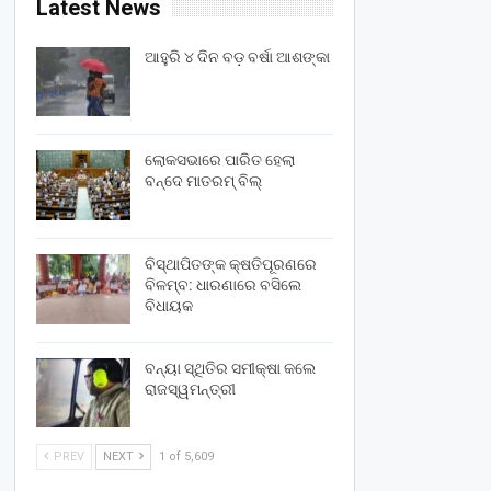
Latest News
ଆହୁରି ୪ ଦିନ ବଡ଼ ବର୍ଷା ଆଶଙ୍କା
ଲୋକସଭାରେ ପାରିତ ହେଲା
ବନ୍ଦେ ମାତରମ୍‌ ବିଲ୍‌
ବିସ୍ଥାପିତଙ୍କ କ୍ଷତିପୂରଣରେ
ବିଳମ୍ବ: ଧାରଣାରେ ବସିଲେ
ବିଧାୟକ
ବନ୍ୟା ସ୍ଥିତିର ସମୀକ୍ଷା କଲେ
ରାଜସ୍ୱମନ୍ତ୍ରୀ
PREV
NEXT
1 of 5,609