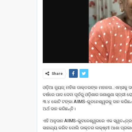
Share
ଓଡ଼ିଆ ନ୍ୟୁଜ୍: ମହିଳା ଡାକ୍ତରଙ୍କ ମହାନତା…ଏମ୍ସକ
ବର୍ଷରେ ପାଦ ଦେବା ପୂର୍ବରୁ ଓଡ଼ିଶାର ଜଣାଶୁଣା ସ୍ତ୍ରୀ
୩.୪ କୋଟି ଟଙ୍କା AIIMS-ଭୁବନେଶ୍ୱରକୁ ଦାନ କରିଛନ୍ତି
ଅର୍ଥ ଦାନ କରିଛନ୍ତି।
ଏହି ଅନୁଦାନ AIIMS-ଭୁବନେଶ୍ୱରରେ ଏକ ସ୍ୱତନ୍ତ୍ର
ସାହାଯ୍ୟ କରିବ ବୋଲି ଡାକ୍ତର ଲକ୍ଷ୍ମୀ ଆଶା ପ୍ରକାଶ 