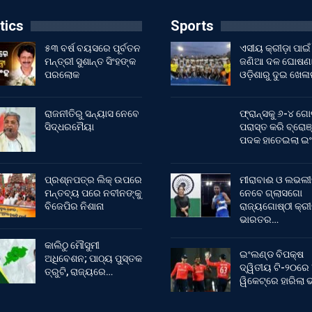
tics
Sports
୫୩ ବର୍ଷ ବୟସରେ ପୂର୍ବତନ
ଏସୀୟ କ୍ରୀଡ଼ା ପାଇଁ
ମନ୍ତ୍ରୀ ସୁଶାନ୍ତ ସିଂହଙ୍କ
ଜଣିଆ ଦଳ ଘୋଷଣା
ପରଲୋକ
ଓଡ଼ିଶାରୁ ଦୁଇ ଖେଳ
ରାଜନୀତିରୁ ସନ୍ୟାସ ନେବେ
ଫ୍ରାନ୍ସକୁ ୬-୪ ଗୋ
ସିଦ୍ଧରମୈୟା
ପରାସ୍ତ କରି ବ୍ରୋଞ
ପଦକ ହାତେଇଲା ଇ
ପ୍ରଶ୍ନପତ୍ର ଲିକ୍ ଉପରେ
ମୀରାବାଈ ଓ ଲଭଲୀ
ମନ୍ତବ୍ୟ ପରେ ନବୀନଙ୍କୁ
ନେବେ ଗ୍ଲାସଗୋ
ବିଜେପିର ନିଶାନା
ରାଜ୍ୟଗୋଷ୍ଠୀ କ୍ର
ଭାରତର…
କାଲିଠୁ ମୌସୁମୀ
ଇଂଲଣ୍ଡ ବିପକ୍ଷ
ଅଧିବେଶନ; ପାଠ୍ୟ ପୁସ୍ତକ
ଦ୍ୱିତୀୟ ଟି-୨୦ରେ
ତ୍ରୁଟି, ରାଜ୍ୟରେ…
ୱିକେଟ୍‌ରେ ହାରିଲା