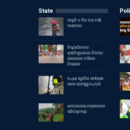
State
Poli
ଆହୁରି ୪ ଦିନ ବଡ଼ ବର୍ଷା
ଆଶଙ୍କା
ବିସ୍ଥାପିତଙ୍କ
କ୍ଷତିପୂରଣରେ ବିଳମ୍ବ:
ଧାରଣାରେ ବସିଲେ
ବିଧାୟକ
ବନ୍ୟା ସ୍ଥିତିର ସମୀକ୍ଷା
କଲେ ରାଜସ୍ୱମନ୍ତ୍ରୀ
ଭଙ୍ଗାହେଲା ନକ୍ସଲଙ୍କ
ସହିଦସ୍ତମ୍ଭ