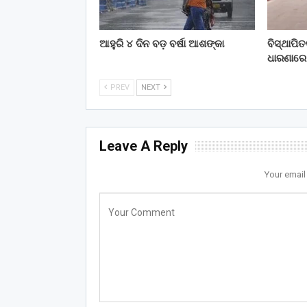
ଆହୁରି ୪ ଦିନ ବଡ଼ ବର୍ଷା ଆଶଙ୍କା
ବିସ୍ଥାପି
ଧାରଣାରେ
PREV
NEXT
Leave A Reply
Your email