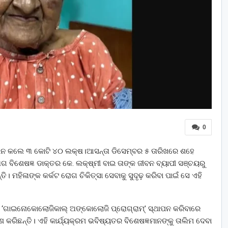
0
ୁ ଦାନ କଲେ ୩ କୋଟି ୪୦ ଲକ୍ଷ।ଆସନ୍ତା ଡିସେମ୍ବର ୫ ତାରିଖରେ ଶହେ
 ରୋଗ ବିଶେଷଜ୍ଞ ଡାକ୍ତର କେ. ଲକ୍ଷ୍ମୀ ବାଇ ତାଙ୍କ ଜୀବନ ବ୍ୟାପୀ ସଞ୍ଚୟରୁ
। ମହିଳାଙ୍କ କର୍କଟ ରୋଗ ଚିକିତ୍ସା ସେବାକୁ ସୁଦୃଢ଼ କରିବା ପାଇଁ ସେ ଏହି
 ‘ଗାଇନୋକୋଲୋଜିକାଲ୍ ଅଙ୍କୋଲୋଜି ପ୍ରୋଗ୍ରାମ୍’ ସ୍ଥାପନ କରିବାରେ
କରିଛନ୍ତି। ଏହି କାର୍ଯ୍ୟକ୍ରମ ଭବିଷ୍ୟତର ବିଶେଷଜ୍ଞମାନଙ୍କୁ ତାଲିମ ଦେବା