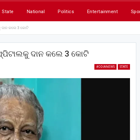
State
National
Politics
Entertainment
Spo
କୁ ଦାନ କଲେ 3 କୋଟି
ସ୍ପିଟାଲକୁ ଦାନ କଲେ 3 କୋଟି
#ODIANEWS
STATE