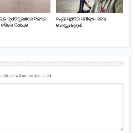
ତଙ୍କ କ୍ଷତିପୂରଣରେ ବିଳମ୍ବ:
ବନ୍ୟା ସ୍ଥିତିର ସମୀକ୍ଷା କଲେ
 ବସିଲେ ବିଧାୟକ
ରାଜସ୍ୱମନ୍ତ୍ରୀ
 address will not be published.