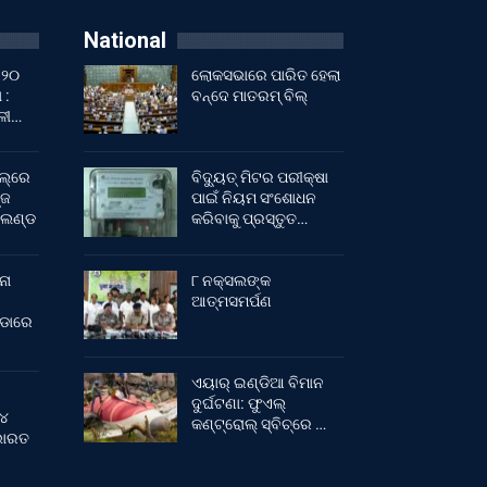
National
 ୨୦
ଲୋକସଭାରେ ପାରିତ ହେଲା
 :
ବନ୍ଦେ ମାତରମ୍‌ ବିଲ୍‌
ାଳୀ…
ଲ୍‌ରେ
ବିଦ୍ୟୁତ୍ ମିଟର ପରୀକ୍ଷା
୍ଜ
ପାଇଁ ନିୟମ ସଂଶୋଧନ
ଂଲଣ୍ଡ
କରିବାକୁ ପ୍ରସ୍ତୁତ…
ନା
୮ ନକ୍ସଲଙ୍କ
ଆତ୍ମସମର୍ପଣ
ୀଡାରେ
ଏୟାର୍ ଇଣ୍ଡିଆ ବିମାନ
ଦୁର୍ଘଟଣା: ଫୁଏଲ୍‌
 ୪
କଣ୍ଟ୍ରୋଲ୍‌ ସ୍ବିଚ୍‌ରେ …
 ଭାରତ