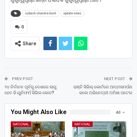
ଗୁରୁତ୍ୱପୂର୍ଣ୍ଣ କିମ୍ବା ଫଳାଫଳ ଗୁରୁତ୍ୱପୂର୍ଣ୍ଣ ଅଟେ।”
subash chandra bosh
update news
0
Share
PREV POST
NEXT POST
୨୪ ନିର୍ବାଚନ ପୂର୍ବରୁ ଦେଶରେ ଲାଗୁ
ରାଞ୍ଚି ସିଭିଲ୍ କୋର୍ଟରେ ଆତ୍ମସମର୍ପଣ
ହେବ କି ୟୁନିଫର୍ମ ସିଭିଲ କୋଡ?
କଲେ ଅଭିନେତ୍ରୀ ଅମିଶା ପଟେଲ
You Might Also Like
All
NATIONAL
NATIONAL