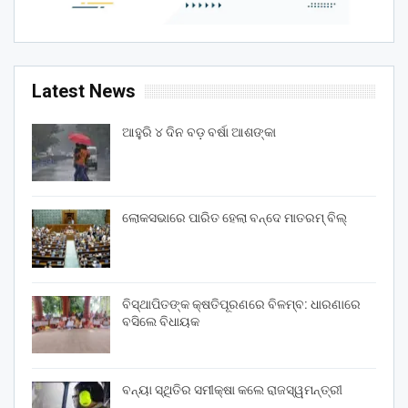
Latest News
ଆହୁରି ୪ ଦିନ ବଡ଼ ବର୍ଷା ଆଶଙ୍କା
ଲୋକସଭାରେ ପାରିତ ହେଲା ବନ୍ଦେ ମାତରମ୍‌ ବିଲ୍‌
ବିସ୍ଥାପିତଙ୍କ କ୍ଷତିପୂରଣରେ ବିଳମ୍ବ: ଧାରଣାରେ
ବସିଲେ ବିଧାୟକ
ବନ୍ୟା ସ୍ଥିତିର ସମୀକ୍ଷା କଲେ ରାଜସ୍ୱମନ୍ତ୍ରୀ