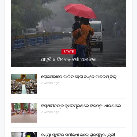
STATE
ଆହୁରି ୪ ଦିନ ବଡ଼ ବର୍ଷା ଆଶଙ୍କା
ଲୋକସଭାରେ ପାରିତ ହେଲା ବନ୍ଦେ ମାତରମ୍‌ ବିଲ୍‌…
2 weeks ago
ବିସ୍ଥାପିତଙ୍କ କ୍ଷତିପୂରଣରେ ବିଳମ୍ବ: ଧାରଣାରେ…
2 weeks ago
ବନ୍ୟା ସ୍ଥିତିର ସମୀକ୍ଷା କଲେ ରାଜସ୍ୱମନ୍ତ୍ରୀ