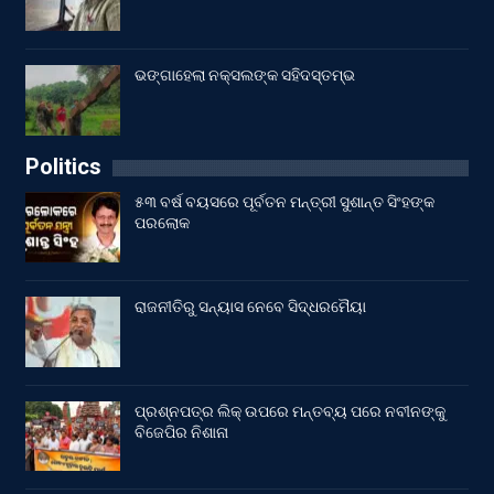
ଭଙ୍ଗାହେଲା ନକ୍ସଲଙ୍କ ସହିଦସ୍ତମ୍ଭ
Politics
୫୩ ବର୍ଷ ବୟସରେ ପୂର୍ବତନ ମନ୍ତ୍ରୀ ସୁଶାନ୍ତ ସିଂହଙ୍କ
ପରଲୋକ
ରାଜନୀତିରୁ ସନ୍ୟାସ ନେବେ ସିଦ୍ଧରମୈୟା
ପ୍ରଶ୍ନପତ୍ର ଲିକ୍ ଉପରେ ମନ୍ତବ୍ୟ ପରେ ନବୀନଙ୍କୁ
ବିଜେପିର ନିଶାନା