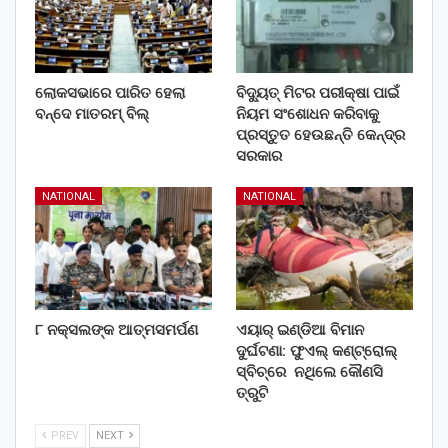
ଲୋକସଭାରେ ପାରିତ ହେଲା
ବିଦ୍ୟୁତ୍ ମିଟର ପରୀକ୍ଷା ପାଇଁ
ବନ୍ଦେ ମାତରମ୍‌ ବିଲ୍‌
ନିୟମ ସଂଶୋଧନ କରିବାକୁ
ପ୍ରସ୍ତୁତ ହେଉଛନ୍ତି କେନ୍ଦ୍ର
ସରକାର
NATIONAL
NATIONAL
୮ ନକ୍ସଲଙ୍କ ଆତ୍ମସମର୍ପଣ
ଏୟାର୍ ଇଣ୍ଡିଆ ବିମାନ
ଦୁର୍ଘଟଣା: ଫୁଏଲ୍‌ କଣ୍ଟ୍ରୋଲ୍‌
ସ୍ବିଚ୍‌ରେ ନଥିଲେ କୌଣସି
ତ୍ରୁଟି
PREV
NEXT