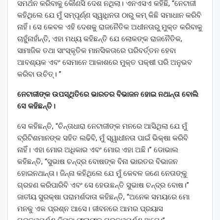
ସମର୍ଥନ କରିବାକୁ କୌଣସି ଦେଶ ନଥିଲା। ଏନଏସଏ କହିଛି, “ନେଟାଜୀ
କହିଥିଲେ ଯେ ମୁଁ ସମ୍ପୂର୍ଣ୍ଣ ସ୍ୱାଧିନତା ଠାରୁ କମ୍ କିଛି ସମାଧାନ କରିବି
ନାହିଁ। ସେ କେବଳ ଏହି ଦେଶକୁ ରାଜନୈତିକ ଅଧୀନତାରୁ ମୁକ୍ତ କରିବାକୁ
ଚାହୁଁନାହାଁନ୍ତି, ଏହା ମଧ୍ୟ କହିଛନ୍ତି ଯେ ଲୋକଙ୍କ ରାଜନୈତିକ,
ସାମାଜିକ ତଥା ସାଂସ୍କୃତିକ ମାନସିକତାରେ ପରିବର୍ତ୍ତନ ହେବା
ଆବଶ୍ୟକ ଏବଂ ସେମାନେ ଆକାଶରେ ମୁକ୍ତ ପକ୍ଷୀ ପରି ଅନୁଭବ
କରିବା ଉଚିତ୍। ”
ନେଟାଜୀଙ୍କ ଉପସ୍ଥିତିରେ ଭାରତର ବିଭାଜନ ହୋଇ ନଥାନ୍ତା ବୋଲି
ସେ କହିଛନ୍ତି।
ସେ କହିଛନ୍ତି, “ଚିନ୍ତାଧାରା ନେଟାଜୀଙ୍କ ମନରେ ଆସିଥିଲା ଯେ ମୁଁ
ବ୍ରିଟିଶମାନଙ୍କ ସହିତ ଲଢିବି, ମୁଁ ସ୍ୱାଧୀନତା ପାଇଁ ଭିକ୍ଷା କରିବି
ନାହିଁ। ଏହା ମୋର ଅଧିକାର ଏବଂ ମୋର ଏହା ଅଛି।” ଡୋଭାଲ
କହିଛନ୍ତି, “ସୁଭାଷ ଚନ୍ଦ୍ର ବୋଷଙ୍କ ବିନା ଭାରତର ବିଭାଜନ
ହୋଇନଥାନ୍ତା। ଜିନ୍ନା କହିଥିଲେ ଯେ ମୁଁ କେବଳ ଜଣେ ନେତାଙ୍କୁ
ଗ୍ରହଣ କରିପାରିବି ଏବଂ ସେ ହେଉଛନ୍ତି ସୁଭାଷ ଚନ୍ଦ୍ର ବୋଷ।”
ଜାତୀୟ ସୁରକ୍ଷା ପରାମର୍ଶଦାତା କହିଛନ୍ତି, “ଅନେକ ସମୟରେ ମୋ
ମନକୁ ଏକ ପ୍ରଶ୍ନ ଆସେ। ଜୀବନରେ ଆମର ପ୍ରୟାସ