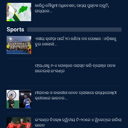
କାଲିଠୁ ମୌସୁମୀ ଅଧିବେଶନ; ପାଠ୍ୟ ପୁସ୍ତକ ତ୍ରୁଟି,
ରାଜ୍ୟରେ…
Sports
ଏସୀୟ କ୍ରୀଡ଼ା ପାଇଁ ୨୦ ଜଣିଆ ଦଳ ଘୋଷଣା : ଓଡ଼ିଶାରୁ
ଦୁଇ ଖେଳାଳୀ…
ଫ୍ରାନ୍ସକୁ ୬-୪ ଗୋଲ୍‌ରେ ପରାସ୍ତ କରି ବ୍ରୋଞ୍ଜ ପଦକ
ହାତେଇଲା ଇଂଲଣ୍ଡ
ମୀରାବାଈ ଓ ଲଭଲୀନା ନେବେ ଗ୍ଲାସଗୋ ରାଜ୍ୟଗୋଷ୍ଠୀ
କ୍ରୀଡାରେ ଭାରତର…
ଇଂଲଣ୍ଡ ବିପକ୍ଷ ଦ୍ୱିତୀୟ ଟି-୨୦ରେ ୪ ୱିକେଟ୍‌ରେ ହାରିଲା
ଭାରତ