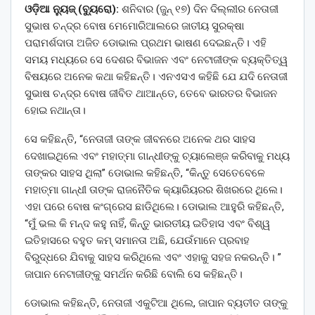
ଓଡ଼ିଆ ନ୍ୟୁଜ୍ (ବ୍ୟୁରୋ):
ଶନିବାର (ଜୁନ୍ ୧୭) ଦିନ ଦିଲ୍ଲୀର ନେତାଜୀ
ସୁଭାଷ ଚନ୍ଦ୍ର ବୋଷ ମେମୋରିଆଲରେ ଜାତୀୟ ସୁରକ୍ଷା
ପରାମର୍ଶଦାତା ଅଜିତ ଡୋଭାଲ ପ୍ରଥମ ଭାଷଣ ଦେଇଛନ୍ତି। ଏହି
ସମୟ ମଧ୍ୟରେ ସେ ଦେଶର ବିଭାଜନ ଏବଂ ନେଟାଜୀଙ୍କ ବ୍ୟକ୍ତିତ୍ୱ
ବିଷୟରେ ଅନେକ କଥା କହିଛନ୍ତି। ଏନଏସଏ କହିଛି ଯେ ଯଦି ନେତାଜୀ
ସୁଭାଷ ଚନ୍ଦ୍ର ବୋଷ ଜୀବିତ ଥାଆନ୍ତେ, ତେବେ ଭାରତର ବିଭାଜନ
ହୋଇ ନଥାନ୍ତା।
ସେ କହିଛନ୍ତି, “ନେତାଜୀ ତାଙ୍କ ଜୀବନରେ ଅନେକ ଥର ସାହସ
ଦେଖାଇଥିଲେ ଏବଂ ମହାତ୍ମା ଗାନ୍ଧୀଙ୍କୁ ଚ୍ୟାଲେଞ୍ଜ କରିବାକୁ ମଧ୍ୟ
ତାଙ୍କର ସାହସ ଥିଲା” ଡୋଭାଲ କହିଛନ୍ତି, “କିନ୍ତୁ ସେତେବେଳେ
ମହାତ୍ମା ଗାନ୍ଧୀ ତାଙ୍କ ରାଜନୈତିକ କ୍ୟାରିୟରର ଶିଖରରେ ଥିଲେ।
ଏହା ପରେ ବୋଷ କଂଗ୍ରେସ ଛାଡିଥିଲେ। ଡୋଭାଲ ଆହୁରି କହିଛନ୍ତି,
“ମୁଁ ଭଲ କି ମନ୍ଦ କହୁ ନାହିଁ, କିନ୍ତୁ ଭାରତୀୟ ଇତିହାସ ଏବଂ ବିଶ୍ୱ
ଇତିହାସରେ ବହୁତ କମ୍ ସମାନତା ଅଛି, ଯେଉଁମାନେ ପ୍ରବାହ
ବିରୁଦ୍ଧରେ ଯିବାକୁ ସାହସ କରିଥିଲେ ଏବଂ ଏହାକୁ ସହଜ ନକରନ୍ତି। ”
ଜାପାନ ନେଟାଜୀଙ୍କୁ ସମର୍ଥନ କରିଛି ବୋଲି ସେ କହିଛନ୍ତି।
ଡୋଭାଲ କହିଛନ୍ତି, ନେତାଜୀ ଏକୁଟିଆ ଥିଲେ, ଜାପାନ ବ୍ୟତୀତ ତାଙ୍କୁ