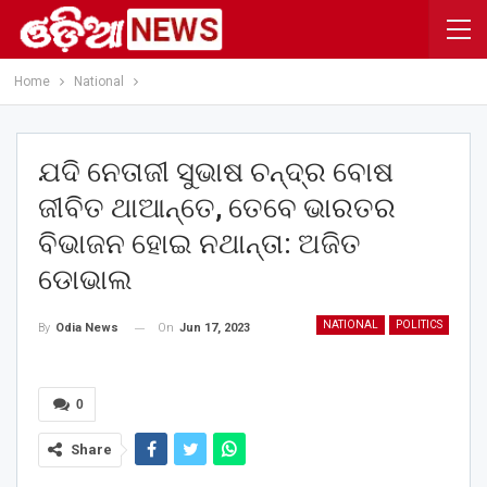
Home
National
ଯଦି ନେତାଜୀ ସୁଭାଷ ଚନ୍ଦ୍ର ବୋଷ
ଜୀବିତ ଥାଆନ୍ତେ, ତେବେ ଭାରତର
ବିଭାଜନ ହୋଇ ନଥାନ୍ତା: ଅଜିତ
ଡୋଭାଲ
NATIONAL
POLITICS
On
Jun 17, 2023
By
Odia News
0
Share