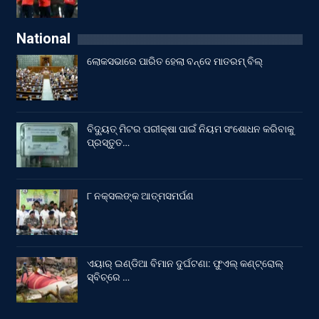
National
ଲୋକସଭାରେ ପାରିତ ହେଲା ବନ୍ଦେ ମାତରମ୍‌ ବିଲ୍‌
ବିଦ୍ୟୁତ୍ ମିଟର ପରୀକ୍ଷା ପାଇଁ ନିୟମ ସଂଶୋଧନ କରିବାକୁ
ପ୍ରସ୍ତୁତ…
୮ ନକ୍ସଲଙ୍କ ଆତ୍ମସମର୍ପଣ
ଏୟାର୍ ଇଣ୍ଡିଆ ବିମାନ ଦୁର୍ଘଟଣା: ଫୁଏଲ୍‌ କଣ୍ଟ୍ରୋଲ୍‌
ସ୍ବିଚ୍‌ରେ …