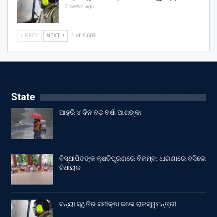
2 weeks ago
PREV
NEXT
1 of 5,609
State
ଆହୁରି ୪ ଦିନ ବଡ଼ ବର୍ଷା ଆଶଙ୍କା
ବିସ୍ଥାପିତଙ୍କ କ୍ଷତିପୂରଣରେ ବିଳମ୍ବ: ଧାରଣାରେ ବସିଲେ
ବିଧାୟକ
ବନ୍ୟା ସ୍ଥିତିର ସମୀକ୍ଷା କଲେ ରାଜସ୍ୱମନ୍ତ୍ରୀ