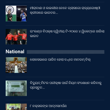
ମୀରାବାଈ ଓ ଲଭଲୀନା ନେବେ ଗ୍ଲାସଗୋ ରାଜ୍ୟଗୋଷ୍ଠୀ
କ୍ରୀଡାରେ ଭାରତର…
ଇଂଲଣ୍ଡ ବିପକ୍ଷ ଦ୍ୱିତୀୟ ଟି-୨୦ରେ ୪ ୱିକେଟ୍‌ରେ ହାରିଲା
ଭାରତ
National
ଲୋକସଭାରେ ପାରିତ ହେଲା ବନ୍ଦେ ମାତରମ୍‌ ବିଲ୍‌
ବିଦ୍ୟୁତ୍ ମିଟର ପରୀକ୍ଷା ପାଇଁ ନିୟମ ସଂଶୋଧନ କରିବାକୁ
ପ୍ରସ୍ତୁତ…
୮ ନକ୍ସଲଙ୍କ ଆତ୍ମସମର୍ପଣ