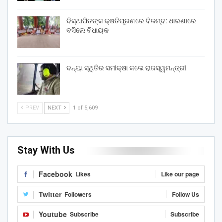
ବିସ୍ଥାପିତଙ୍କ କ୍ଷତିପୂରଣରେ ବିଳମ୍ବ: ଧାରଣାରେ
ବସିଲେ ବିଧାୟକ
ବନ୍ୟା ସ୍ଥିତିର ସମୀକ୍ଷା କଲେ ରାଜସ୍ୱମନ୍ତ୍ରୀ
PREV
NEXT
1 of 5,609
Stay With Us
Facebook
Likes
Like our page
Twitter
Followers
Follow Us
Youtube
Subscribe
Subscribe