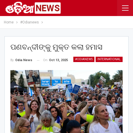
Home
#Odianews
ପଣବନ୍ଦୀଙ୍କୁ ମୁକ୍ତ କଲା ହମାସ
#ODIANEWS
INTERNATIONAL
On
Oct 13, 2025
By
Odia News