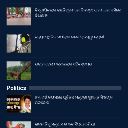
ବିସ୍ଥାପିତଙ୍କ କ୍ଷତିପୂରଣରେ ବିଳମ୍ବ: ଧାରଣାରେ ବସିଲେ
ବିଧାୟକ
ବନ୍ୟା ସ୍ଥିତିର ସମୀକ୍ଷା କଲେ ରାଜସ୍ୱମନ୍ତ୍ରୀ
ଭଙ୍ଗାହେଲା ନକ୍ସଲଙ୍କ ସହିଦସ୍ତମ୍ଭ
Politics
୫୩ ବର୍ଷ ବୟସରେ ପୂର୍ବତନ ମନ୍ତ୍ରୀ ସୁଶାନ୍ତ ସିଂହଙ୍କ
ପରଲୋକ
ରାଜନୀତିରୁ ସନ୍ୟାସ ନେବେ ସିଦ୍ଧରମୈୟା