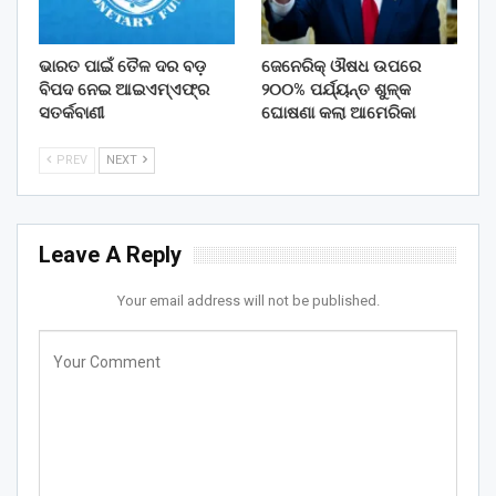
ଭାରତ ପାଇଁ ତୈଳ ଦର ବଡ଼
ଜେନେରିକ୍ ଔଷଧ ଉପରେ
ବିପଦ ନେଇ ଆଇଏମ୍‌ଏଫ୍‌ର
୨୦୦% ପର୍ଯ୍ୟନ୍ତ ଶୁଳ୍କ
ସତର୍କବାଣୀ
ଘୋଷଣା କଲା ଆମେରିକା
PREV
NEXT
Leave A Reply
Your email address will not be published.