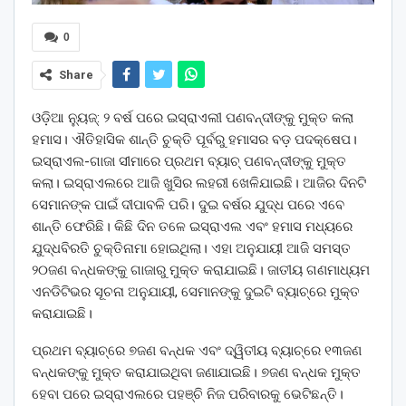
0
Share
ଓଡ଼ିଆ ନ୍ୟୁଜ୍: ୨ ବର୍ଷ ପରେ ଇସ୍ରାଏଲୀ ପଣବନ୍ଦୀଙ୍କୁ ମୁକ୍ତ କଲା
ହମାସ। ଐତିହାସିକ ଶାନ୍ତି ଚୁକ୍ତି ପୂର୍ବରୁ ହମାସର ବଡ଼ ପଦକ୍ଷେପ।
ଇସ୍ରାଏଲ-ଗାଜା ସୀମାରେ ପ୍ରଥମ ବ୍ୟାଚ୍‌ ପଣବନ୍ଦୀଙ୍କୁ ମୁକ୍ତ
କଲା। ଇସ୍ରାଏଲରେ ଆଜି ଖୁସିର ଲହରୀ ଖେଳିଯାଇଛି। ଆଜିର ଦିନଟି
ସେମାନଙ୍କ ପାଇଁ ଦୀପାବଳି ପରି। ଦୁଇ ବର୍ଷର ଯୁଦ୍ଧ ପରେ ଏବେ
ଶାନ୍ତି ଫେରିଛି। କିଛି ଦିନ ତଳେ ଇସ୍ରାଏଲ ଏବଂ ହମାସ ମଧ୍ୟରେ
ଯୁଦ୍ଧବିରତି ଚୁକ୍ତିନାମା ହୋଇଥିଲା। ଏହା ଅନୁଯାୟୀ ଆଜି ସମସ୍ତ
୨୦ଜଣ ବନ୍ଧକଙ୍କୁ ଗାଜାରୁ ମୁକ୍ତ କରାଯାଇଛି। ଜାତୀୟ ଗଣମାଧ୍ୟମ
ଏନଡିଟିଭର ସୂଚନା ଅନୁଯାୟୀ, ସେମାନଙ୍କୁ ଦୁଇଟି ବ୍ୟାଚ୍‌ରେ ମୁକ୍ତ
କରାଯାଇଛି।
ପ୍ରଥମ ବ୍ୟାଚ୍‌ରେ ୭ଜଣ ବନ୍ଧକ ଏବଂ ଦ୍ୱିତୀୟ ବ୍ୟାଚ୍‌ରେ ୧୩ଜଣ
ବନ୍ଧକଙ୍କୁ ମୁକ୍ତ କରାଯାଇଥିବା ଜଣାଯାଇଛି। ୭ଜଣ ବନ୍ଧକ ମୁକ୍ତ
ହେବା ପରେ ଇସ୍ରାଏଲରେ ପହଞ୍ଚି ନିଜ ପରିବାରକୁ ଭେଟିଛନ୍ତି।