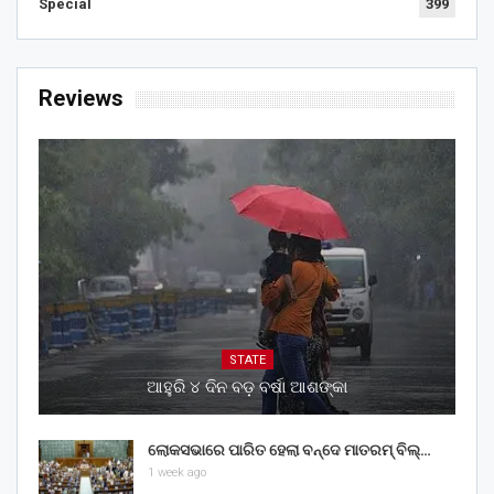
Special
399
Reviews
STATE
ଆହୁରି ୪ ଦିନ ବଡ଼ ବର୍ଷା ଆଶଙ୍କା
ଲୋକସଭାରେ ପାରିତ ହେଲା ବନ୍ଦେ ମାତରମ୍‌ ବିଲ୍‌…
1 week ago