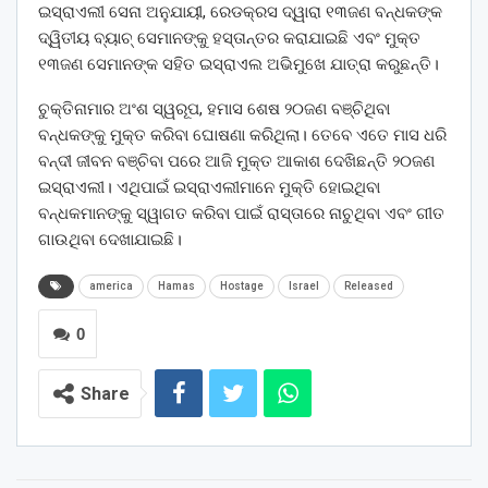
ଇସ୍ରାଏଲୀ ସେନା ଅନୁଯାୟୀ, ରେଡକ୍ରସ ଦ୍ୱାରା ୧୩ଜଣ ବନ୍ଧକଙ୍କ
ଦ୍ୱିତୀୟ ବ୍ୟାଚ୍ ସେମାନଙ୍କୁ ହସ୍ତାନ୍ତର କରାଯାଇଛି ଏବଂ ମୁକ୍ତ
୧୩ଜଣ ସେମାନଙ୍କ ସହିତ ଇସ୍ରାଏଲ ଅଭିମୁଖେ ଯାତ୍ରା କରୁଛନ୍ତି।
ଚୁକ୍ତିନାମାର ଅଂଶ ସ୍ୱରୂପ, ହମାସ ଶେଷ ୨୦ଜଣ ବଞ୍ଚିଥିବା
ବନ୍ଧକଙ୍କୁ ମୁକ୍ତ କରିବା ଘୋଷଣା କରିଥିଲା। ତେବେ ଏତେ ମାସ ଧରି
ବନ୍ଦୀ ଜୀବନ ବଞ୍ଚିବା ପରେ ଆଜି ମୁକ୍ତ ଆକାଶ ଦେଖିଛନ୍ତି ୨୦ଜଣ
ଇସ୍ରାଏଲୀ। ଏଥିପାଇଁ ଇସ୍ରାଏଲୀମାନେ ମୁକ୍ତି ହୋଇଥିବା
ବନ୍ଧକମାନଙ୍କୁ ସ୍ୱାଗତ କରିବା ପାଇଁ ରାସ୍ତାରେ ନାଚୁଥିବା ଏବଂ ଗୀତ
ଗାଉଥିବା ଦେଖାଯାଇଛି।
america
Hamas
Hostage
Israel
Released
0
Share