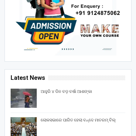
Latest News
ଆହୁରି ୪ ଦିନ ବଡ଼ ବର୍ଷା ଆଶଙ୍କା
ଲୋକସଭାରେ ପାରିତ ହେଲା ବନ୍ଦେ ମାତରମ୍‌ ବିଲ୍‌