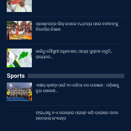
ପ୍ରଶ୍ନପତ୍ର ଲିକ୍ ଉପରେ ମନ୍ତବ୍ୟ ପରେ ନବୀନଙ୍କୁ
ବିଜେପିର ନିଶାନା
କାଲିଠୁ ମୌସୁମୀ ଅଧିବେଶନ; ପାଠ୍ୟ ପୁସ୍ତକ ତ୍ରୁଟି,
ରାଜ୍ୟରେ…
Sports
ଏସୀୟ କ୍ରୀଡ଼ା ପାଇଁ ୨୦ ଜଣିଆ ଦଳ ଘୋଷଣା : ଓଡ଼ିଶାରୁ
ଦୁଇ ଖେଳାଳୀ…
ଫ୍ରାନ୍ସକୁ ୬-୪ ଗୋଲ୍‌ରେ ପରାସ୍ତ କରି ବ୍ରୋଞ୍ଜ ପଦକ
ହାତେଇଲା ଇଂଲଣ୍ଡ