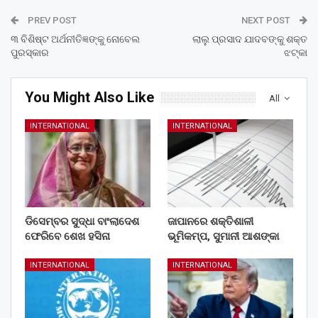
PREV POST
NEXT POST
୩ ବିଶିଷ୍ଟ ଅର୍ଥନୀତିଜ୍ଞଙ୍କୁ ନୋବେଲ
ଲାଲୁ ପ୍ରସାଦ ଯାଦବଙ୍କୁ ଶକ୍ତ
ପୁରସ୍କାର
ଝଟ୍‌କା
You Might Also Like
All
INTERNATIONAL
INTERNATIONAL
ଡିସେମ୍ବର ସୁଦ୍ଧା ବାଂଲାଦେଶ
ଜାପାନରେ ଶକ୍ତିଶାଳୀ
ଫେରିବେ ଶେଖ ହସିନା
ଭୂମିକମ୍ପ, ସୁମାନୀ ଆଶଙ୍କା
INTERNATIONAL
INTERNATIONAL