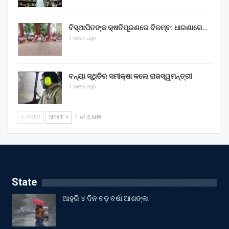
ବିସ୍ଥାପିତଙ୍କ କ୍ଷତିପୂରଣରେ ବିଳମ୍ବ: ଧାରଣାରେ…
1 week ago
ବନ୍ୟା ସ୍ଥିତିର ସମୀକ୍ଷା କଲେ ରାଜସ୍ୱମନ୍ତ୍ରୀ
1 week ago
PREV
NEXT
1 of 5,609
State
ଆହୁରି ୪ ଦିନ ବଡ଼ ବର୍ଷା ଆଶଙ୍କା