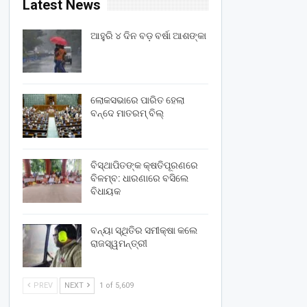
Latest News
ଆହୁରି ୪ ଦିନ ବଡ଼ ବର୍ଷା ଆଶଙ୍କା
ଲୋକସଭାରେ ପାରିତ ହେଲା
ବନ୍ଦେ ମାତରମ୍‌ ବିଲ୍‌
ବିସ୍ଥାପିତଙ୍କ କ୍ଷତିପୂରଣରେ
ବିଳମ୍ବ: ଧାରଣାରେ ବସିଲେ
ବିଧାୟକ
ବନ୍ୟା ସ୍ଥିତିର ସମୀକ୍ଷା କଲେ
ରାଜସ୍ୱମନ୍ତ୍ରୀ
PREV
NEXT
1 of 5,609