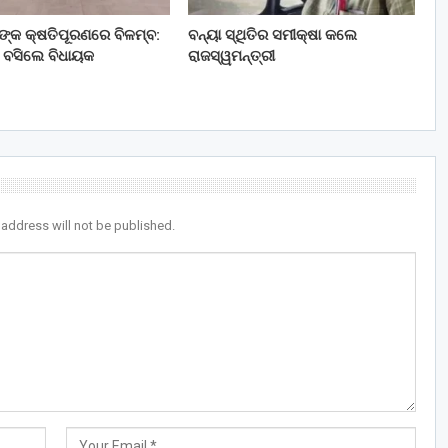
ତଙ୍କ କ୍ଷତିପୂରଣରେ ବିଳମ୍ବ:
ବନ୍ୟା ସ୍ଥିତିର ସମୀକ୍ଷା କଲେ
 ବସିଲେ ବିଧାୟକ
ରାଜସ୍ୱମନ୍ତ୍ରୀ
 address will not be published.