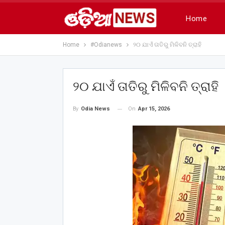
Home
Home
#Odianews
୨୦ ଯାଏଁ ତାତିରୁ ମିଳିବନି ତ୍ରାହି
୨୦ ଯାଏଁ ତାତିରୁ ମିଳିବନି ତ୍ରାହି
On
Apr 15, 2026
By
Odia News