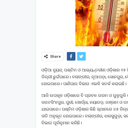
Share
ଓଡ଼ିଆ ନ୍ୟୁଜ୍: ପଶ୍ଚିମ ଓ ଆଭ୍ୟନ୍ତରୀଣ ଓଡ଼ିଶାର ୧୫ 
ଡିଗ୍ରୀ ଛୁଇଁପାରେ। ବଲାଙ୍ଗୀର, ନୂଆପଡ଼ା, ସୋନପୁର, ବୌ
ହୋଇପାରେ। ପାଣିପାଗ ବିଭାଗ ଏଭଳି ସତର୍କ କରାଇଛି।
ଆଜି ଉପକୂଳ ଓଡ଼ିଶାରେ ବି ପ୍ରବଳ ଗରମ ଓ ଗୁଳୁଗୁଳି 
ଜଗତସିଂହପୁର, ପୁରୀ, ଖୋର୍ଦ୍ଧା, ନୟାଗଡ଼, ଗଞ୍ଜାମ ଓ 
ଯାଇପାରେ। ପଶ୍ଚିମ ଓଡ଼ିଶାର କିଛି ସ୍ଥାନରେ ୪୫ ଡିଗ
ତାତି ଅନୁଭୂତ ହୋଇପାରେ। ବଲାଙ୍ଗୀର, ଝାରସୁଗୁଡ଼ା, 
ବିଭାଗ ପୂର୍ବାନୁମାନ କରିଛି।