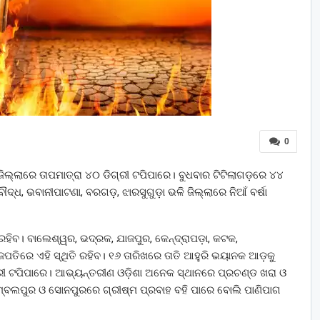
0
ଜିଲ୍ଲାରେ ତାପମାତ୍ରା ୪୦ ଡିଗ୍ରୀ ଟପିପାରେ। ବୁଧବାର ଟିଟିଲାଗଡ଼ରେ ୪୪
ଦ୍ଧ, ଭବାନୀପାଟଣା, ବରଗଡ଼, ଝାରସୁଗୁଡ଼ା ଭଳି ଜିଲ୍ଲାରେ ନିଆଁ ବର୍ଷା
ରହିବ। ବାଲେଶ୍ୱର, ଭଦ୍ରକ, ଯାଜପୁର, କେନ୍ଦ୍ରାପଡ଼ା, କଟକ,
ଗଜପତିରେ ଏହି ସ୍ଥିତି ରହିବ। ୧୬ ତାରିଖରେ ତାତି ଆହୁରି ଭୟାନକ ଆଡ଼କୁ
୍ରୀ ଟପିପାରେ। ଆଭ୍ୟନ୍ତରୀଣ ଓଡ଼ିଶା ଅନେକ ସ୍ଥାନରେ ପ୍ରଚଣ୍ଡ ଖରା ଓ
ସମ୍ବଲପୁର ଓ ସୋନପୁରରେ ଗ୍ରୀଷ୍ମ ପ୍ରବାହ ବହି ପାରେ ବୋଲି ପାଣିପାଗ