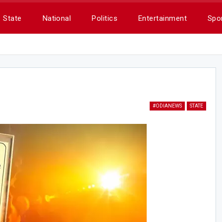
State
National
Politics
Entertainment
Spo
#ODIANEWS
STATE