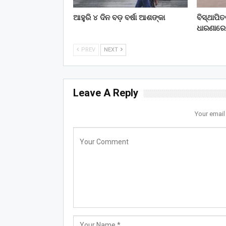
ଆହୁରି ୪ ଦିନ ବଡ଼ ବର୍ଷା ଆଶଙ୍କା
ବିସ୍ଥାପି
ଧାରଣାରେ
PREV
NEXT
Leave A Reply
Your email