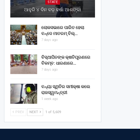
STATE
ଆହୁରି ୪ ଦିନ ବଡ଼ ବର୍ଷା ଆଶଙ୍କା
ଲୋକସଭାରେ ପାରିତ ହେଲା
ବନ୍ଦେ ମାତରମ୍‌ ବିଲ୍‌…
7 days ago
ବିସ୍ଥାପିତଙ୍କ କ୍ଷତିପୂରଣରେ
ବିଳମ୍ବ: ଧାରଣାରେ…
7 days ago
ବନ୍ୟା ସ୍ଥିତିର ସମୀକ୍ଷା କଲେ
ରାଜସ୍ୱମନ୍ତ୍ରୀ
1 week ago
PREV
NEXT
1 of 5,609