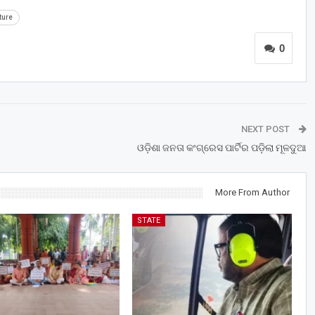
ture
0
NEXT POST
ଓଡ଼ିଶା ଜନତା କଂଗ୍ରେସ ପାର୍ଟିର ପଡ଼ିଲା ମୂଳଦୁଆ
More From Author
STATE