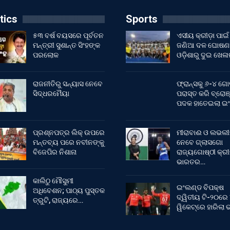
tics
Sports
୫୩ ବର୍ଷ ବୟସରେ ପୂର୍ବତନ
ଏସୀୟ କ୍ରୀଡ଼ା ପାଇଁ
ମନ୍ତ୍ରୀ ସୁଶାନ୍ତ ସିଂହଙ୍କ
ଜଣିଆ ଦଳ ଘୋଷଣା
ପରଲୋକ
ଓଡ଼ିଶାରୁ ଦୁଇ ଖେଳ
ରାଜନୀତିରୁ ସନ୍ୟାସ ନେବେ
ଫ୍ରାନ୍ସକୁ ୬-୪ ଗୋ
ସିଦ୍ଧରମୈୟା
ପରାସ୍ତ କରି ବ୍ରୋଞ
ପଦକ ହାତେଇଲା ଇ
ପ୍ରଶ୍ନପତ୍ର ଲିକ୍ ଉପରେ
ମୀରାବାଈ ଓ ଲଭଲୀ
ମନ୍ତବ୍ୟ ପରେ ନବୀନଙ୍କୁ
ନେବେ ଗ୍ଲାସଗୋ
ବିଜେପିର ନିଶାନା
ରାଜ୍ୟଗୋଷ୍ଠୀ କ୍ର
ଭାରତର…
କାଲିଠୁ ମୌସୁମୀ
ଇଂଲଣ୍ଡ ବିପକ୍ଷ
ଅଧିବେଶନ; ପାଠ୍ୟ ପୁସ୍ତକ
ଦ୍ୱିତୀୟ ଟି-୨୦ରେ
ତ୍ରୁଟି, ରାଜ୍ୟରେ…
ୱିକେଟ୍‌ରେ ହାରିଲା