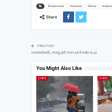
Bhubaneswar
Heat weav
Odisha
tempera
Share
PREV POST
ବନକଳାଗିନୀତି, ୬ଟାରୁ ରାତି ୧୦ଟା ଯାଏଁ ଦର୍ଶନ ବନ୍ଦ
You Might Also Like
STATE
STATE