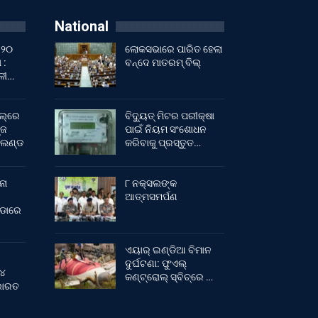
National
 ୨୦
ଲୋକସଭାରେ ପାରିତ ହେଲା
 :
ବନ୍ଦେ ମାତରମ୍‌ ବିଲ୍‌
ାଳୀ…
ଲ୍‌ରେ
ବିଦ୍ୟୁତ୍ ମିଟର ପରୀକ୍ଷା
୍ଜ
ପାଇଁ ନିୟମ ସଂଶୋଧନ
ଂଲଣ୍ଡ
କରିବାକୁ ପ୍ରସ୍ତୁତ…
ନା
୮ ନକ୍ସଲଙ୍କ
ଆତ୍ମସମର୍ପଣ
ୀଡାରେ
ଏୟାର୍ ଇଣ୍ଡିଆ ବିମାନ
ଦୁର୍ଘଟଣା: ଫୁଏଲ୍‌
 ୪
କଣ୍ଟ୍ରୋଲ୍‌ ସ୍ବିଚ୍‌ରେ …
 ଭାରତ