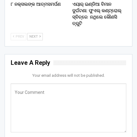
୮ ନକ୍ସଲଙ୍କ ଆତ୍ମସମର୍ପଣ
ଏୟାର୍ ଇଣ୍ଡିଆ ବିମାନ
ଦୁର୍ଘଟଣା: ଫୁଏଲ୍‌ କଣ୍ଟ୍ରୋଲ୍‌
ସ୍ବିଚ୍‌ରେ ନଥିଲେ କୌଣସି
ତ୍ରୁଟି
PREV
NEXT
Leave A Reply
Your email address will not be published.