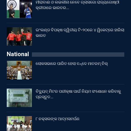
ମୀରାବାଈ ଓ ଲଭଲୀନା ନେବେ ଗ୍ଲାସଗୋ ରାଜ୍ୟଗୋଷ୍ଠୀ
କ୍ରୀଡାରେ ଭାରତର…
ଇଂଲଣ୍ଡ ବିପକ୍ଷ ଦ୍ୱିତୀୟ ଟି-୨୦ରେ ୪ ୱିକେଟ୍‌ରେ ହାରିଲା
ଭାରତ
National
ଲୋକସଭାରେ ପାରିତ ହେଲା ବନ୍ଦେ ମାତରମ୍‌ ବିଲ୍‌
ବିଦ୍ୟୁତ୍ ମିଟର ପରୀକ୍ଷା ପାଇଁ ନିୟମ ସଂଶୋଧନ କରିବାକୁ
ପ୍ରସ୍ତୁତ…
୮ ନକ୍ସଲଙ୍କ ଆତ୍ମସମର୍ପଣ