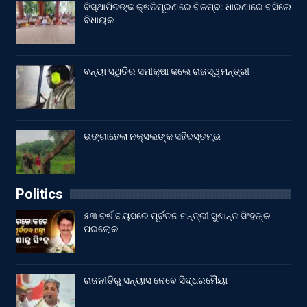
ବିସ୍ଥାପିତଙ୍କ କ୍ଷତିପୂରଣରେ ବିଳମ୍ବ: ଧାରଣାରେ ବସିଲେ
ବିଧାୟକ
ବନ୍ୟା ସ୍ଥିତିର ସମୀକ୍ଷା କଲେ ରାଜସ୍ୱମନ୍ତ୍ରୀ
ଭଙ୍ଗାହେଲା ନକ୍ସଲଙ୍କ ସହିଦସ୍ତମ୍ଭ
Politics
୫୩ ବର୍ଷ ବୟସରେ ପୂର୍ବତନ ମନ୍ତ୍ରୀ ସୁଶାନ୍ତ ସିଂହଙ୍କ
ପରଲୋକ
ରାଜନୀତିରୁ ସନ୍ୟାସ ନେବେ ସିଦ୍ଧରମୈୟା