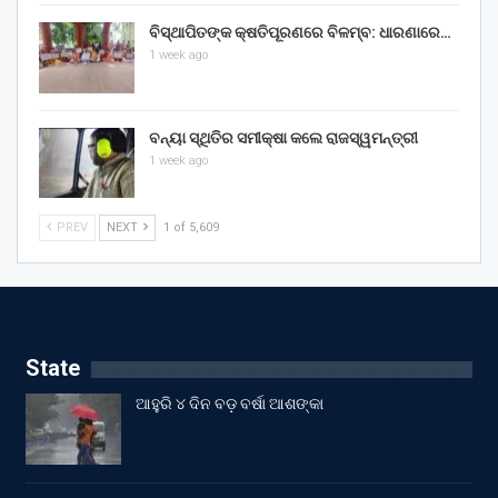
ବିସ୍ଥାପିତଙ୍କ କ୍ଷତିପୂରଣରେ ବିଳମ୍ବ: ଧାରଣାରେ…
1 week ago
ବନ୍ୟା ସ୍ଥିତିର ସମୀକ୍ଷା କଲେ ରାଜସ୍ୱମନ୍ତ୍ରୀ
1 week ago
PREV
NEXT
1 of 5,609
State
ଆହୁରି ୪ ଦିନ ବଡ଼ ବର୍ଷା ଆଶଙ୍କା