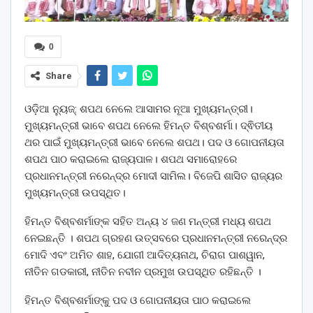
0
Share
ଓଡ଼ିଆ ନ୍ୟୁଜ୍: ଶପଥ ନେଲେ ଆସାମର ନୂଆ ମୁଖ୍ୟମନ୍ତ୍ରୀ।
ମୁଖ୍ୟମନ୍ତ୍ରୀ ଭାବେ ଶପଥ ନେଲେ ହିମନ୍ତ ବିଶ୍ବଶର୍ମା। ଦ୍ଵିତୀୟ
ଥର ପାଇଁ ମୁଖ୍ୟମନ୍ତ୍ରୀ ଭାବେ ନେଲେ ଶପଥ। ପଦ ଓ ଗୋପନୀୟତା
ଶପଥ ପାଠ କରାଇଲେ ରାଜ୍ୟପାଳ। ଶପଥ ସମାରୋହରେ
ପ୍ରଧାନମନ୍ତ୍ରୀ ନରେନ୍ଦ୍ର ମୋଦୀ ସାମିଲ। ବିଜେପି ଶାସିତ ରାଜ୍ୟର
ମୁଖ୍ୟମନ୍ତ୍ରୀ ଉପସ୍ଥିତ।
ହିମନ୍ତ ବିଶ୍ବଶର୍ମାଙ୍କ ସହିତ ଅନ୍ୟ ୪ ଜଣ ମନ୍ତ୍ରୀ ମଧ୍ୟ ଶପଥ
ନେଇଛନ୍ତି । ଶପଥ ଗ୍ରହଣ ଉତ୍ସବରେ ପ୍ରଧାନମନ୍ତ୍ରୀ ନରେନ୍ଦ୍ର
ମୋଦି ଏବଂ ଅମିତ ଶାହ, ଯୋଗୀ ଆଦିତ୍ୟନାଥ, ଚିରାଗ ପାଶୱାନ,
ନୀତିନ ଗଡକାରୀ, ନୀତିନ ନବୀନ ପ୍ରମୁଖ ଉପସ୍ଥିତ ରହିଛନ୍ତି ।
ହିମନ୍ତ ବିଶ୍ବଶର୍ମାଙ୍କୁ ପଦ ଓ ଗୋପନୀୟତା ପାଠ କରାଇଲେ