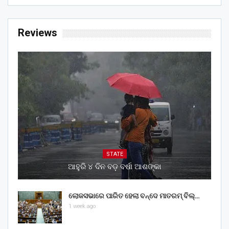
Reviews
STATE
ଆହୁରି ୪ ଦିନ ବଡ଼ ବର୍ଷା ଆଶଙ୍କା
ଲୋକସଭାରେ ପାରିତ ହେଲା ବନ୍ଦେ ମାତରମ୍‌ ବିଲ୍‌…
1 week ago