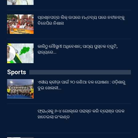
ପ୍ରଶ୍ନପତ୍ର ଲିକ୍ ଉପରେ ମନ୍ତବ୍ୟ ପରେ ନବୀନଙ୍କୁ
ବିଜେପିର ନିଶାନା
କାଲିଠୁ ମୌସୁମୀ ଅଧିବେଶନ; ପାଠ୍ୟ ପୁସ୍ତକ ତ୍ରୁଟି,
ରାଜ୍ୟରେ…
Sports
ଏସୀୟ କ୍ରୀଡ଼ା ପାଇଁ ୨୦ ଜଣିଆ ଦଳ ଘୋଷଣା : ଓଡ଼ିଶାରୁ
ଦୁଇ ଖେଳାଳୀ…
ଫ୍ରାନ୍ସକୁ ୬-୪ ଗୋଲ୍‌ରେ ପରାସ୍ତ କରି ବ୍ରୋଞ୍ଜ ପଦକ
ହାତେଇଲା ଇଂଲଣ୍ଡ