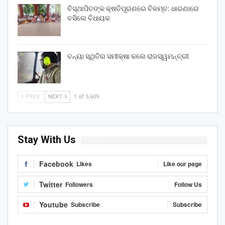
ବିସ୍ଥାପିତଙ୍କ କ୍ଷତିପୂରଣରେ ବିଳମ୍ବ: ଧାରଣାରେ
ବସିଲେ ବିଧାୟକ
ବନ୍ୟା ସ୍ଥିତିର ସମୀକ୍ଷା କଲେ ରାଜସ୍ୱମନ୍ତ୍ରୀ
PREV
NEXT
1 of 5,609
Stay With Us
Facebook
Likes
Like our page
Twitter
Followers
Follow Us
Youtube
Subscribe
Subscribe