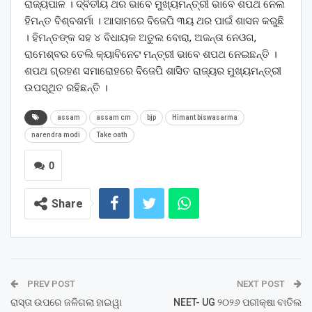
ରାଜ୍ୟପାଳ । ଦ୍ବିତୀୟ ଥର ଭାବେ ମୁଖ୍ୟମନ୍ତ୍ରୀ ଭାବେ ଶପଥ ନେଲ
ହିମନ୍ତ ବିଶ୍ବଶର୍ମା । ଆସାମରେ ବିଜେପି ୩ୟ ଥର ପାଇଁ ଶାସନ କରୁଛି
। ହିମନ୍ତଙ୍କ ସହ ୪ ବିଧାୟକ ଅତୁଲ ବୋରା, ଅଜନ୍ତା ନେଓଗ,
ରାମେଶ୍ବର ତେଲି କ୍ୟାବିନେଟ ମନ୍ତ୍ରୀ ଭାବେ ଶପଥ ନେଇଛନ୍ତି ।
ଶପଥ ଗ୍ରହଣ ସମାରୋହରେ ବିଜେପି ଶାସିତ ରାଜ୍ୟର ମୁଖ୍ୟମନ୍ତ୍ରୀ
ଉପସ୍ଥିତ ରହିଛନ୍ତି ।
assam
assam cm
bjp
Himant biswasarma
narendra modi
Take oath
0
Share
PREV POST
NEXT POST
ରାସ୍ତା ଉପରେ ଜଳିଗଲା ହାଇୱା
NEET- UG ୨୦୨୬ ପରୀକ୍ଷା ବାତିଲ