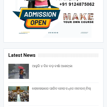
Latest News
ଆହୁରି ୪ ଦିନ ବଡ଼ ବର୍ଷା ଆଶଙ୍କା
ଲୋକସଭାରେ ପାରିତ ହେଲା ବନ୍ଦେ ମାତରମ୍‌ ବିଲ୍‌