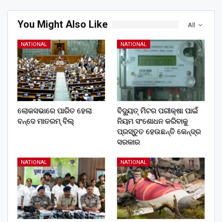
You Might Also Like
All
NATIONAL
NATIONAL
ଲୋକସଭାରେ ପାରିତ ହେଲା
ବିଦ୍ୟୁତ୍ ମିଟର ପରୀକ୍ଷା ପାଇଁ
ବନ୍ଦେ ମାତରମ୍‌ ବିଲ୍‌
ନିୟମ ସଂଶୋଧନ କରିବାକୁ
ପ୍ରସ୍ତୁତ ହେଉଛନ୍ତି କେନ୍ଦ୍ର
ସରକାର
NATIONAL
NATIONAL