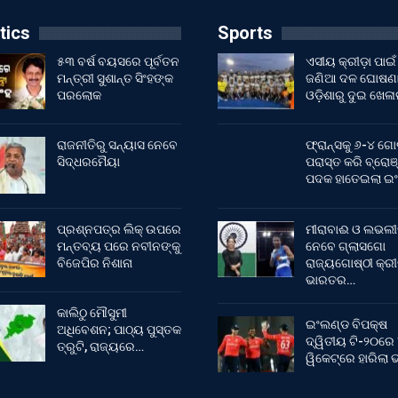
tics
Sports
୫୩ ବର୍ଷ ବୟସରେ ପୂର୍ବତନ
ଏସୀୟ କ୍ରୀଡ଼ା ପାଇଁ
ମନ୍ତ୍ରୀ ସୁଶାନ୍ତ ସିଂହଙ୍କ
ଜଣିଆ ଦଳ ଘୋଷଣା
ପରଲୋକ
ଓଡ଼ିଶାରୁ ଦୁଇ ଖେଳ
ରାଜନୀତିରୁ ସନ୍ୟାସ ନେବେ
ଫ୍ରାନ୍ସକୁ ୬-୪ ଗୋ
ସିଦ୍ଧରମୈୟା
ପରାସ୍ତ କରି ବ୍ରୋଞ
ପଦକ ହାତେଇଲା ଇ
ପ୍ରଶ୍ନପତ୍ର ଲିକ୍ ଉପରେ
ମୀରାବାଈ ଓ ଲଭଲୀ
ମନ୍ତବ୍ୟ ପରେ ନବୀନଙ୍କୁ
ନେବେ ଗ୍ଲାସଗୋ
ବିଜେପିର ନିଶାନା
ରାଜ୍ୟଗୋଷ୍ଠୀ କ୍ର
ଭାରତର…
କାଲିଠୁ ମୌସୁମୀ
ଇଂଲଣ୍ଡ ବିପକ୍ଷ
ଅଧିବେଶନ; ପାଠ୍ୟ ପୁସ୍ତକ
ଦ୍ୱିତୀୟ ଟି-୨୦ରେ
ତ୍ରୁଟି, ରାଜ୍ୟରେ…
ୱିକେଟ୍‌ରେ ହାରିଲା