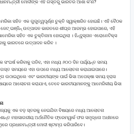
୍ରଧାନମନ୍ତ୍ରୀ ମୋଦୀଙ୍କ ଏହି ଗସ୍ତରୁ ଭାରତର ଆଶା କ’ଣ?
ିକା ସହିତ ଏକ ଗୁରୁତ୍ୱପୂର୍ଣ୍ଣ ଚୁକ୍ତି ସ୍ୱାକ୍ଷରିତ ହୋଇଛି। ଏହି ବୈଠକ
ଟ୍ ଇଞ୍ଜିନ୍ ଉତ୍ପାଦନ ଭାରତରେ ଶୀଘ୍ର ଆରମ୍ଭ ହୋଇପାରେ, ଏହି
େରିକା ସହିତ ଏକ ଚୁକ୍ତିନାମା ହୋଇଥିଲା । ହିନ୍ଦୁସ୍ତାନ ଏରୋନେଟିକ୍ସ
ାକୁ ଭାରତରେ ଉତ୍ପାଦନ କରିବ ।
 ସଂଘର୍ଷ କରିବାକୁ ପଡିବ, ଏହା ମଧ୍ୟ ୬୦୦ ଦିନ ପର୍ୟ୍ୟନ୍ତ ସମୟ
ୀୟ ଗସ୍ତ ସମୟରେ ଏହା ଉପରେ ମଧ୍ୟ ଆଲୋଚନା କରାଯାଇପାରେ।
ସଙ୍ଗ ଉଠାଇଥିଲେ ଏବଂ ଭାରତୀୟଙ୍କ ପାଇଁ ଭିସା ଅପେକ୍ଷା ସମୟ ହ୍ରାସ
ହା ବିଷୟରେ ଆଲୋଚନା କରାଯାଏ, ତେବେ ଭାରତୀୟମାନଙ୍କୁ ଆମେରିକୀୟ ଭିସା
ନା
ଜ୍ୟକୁ ଏକ ବଡ଼ ସ୍ତରକୁ ନେଇଯିବା ବିଷୟରେ ମଧ୍ୟ ଆଲୋଚନା
ନ୍ତ ମହାସାଗରୀୟ ଅର୍ଥନୈତିକ ଫ୍ରେମୱାର୍କ ଫର ସମୃଦ୍ଧତା ଅଧୀନରେ
ରେ ପ୍ରଧାନମନ୍ତ୍ରୀ ମୋଦୀ ଷ୍ଟାମ୍ପ କରିପାରିବେ।