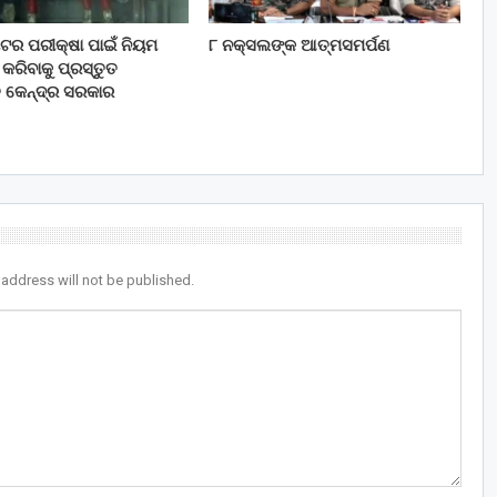
 ମିଟର ପରୀକ୍ଷା ପାଇଁ ନିୟମ
୮ ନକ୍ସଲଙ୍କ ଆତ୍ମସମର୍ପଣ
ରିବାକୁ ପ୍ରସ୍ତୁତ
ି କେନ୍ଦ୍ର ସରକାର
 address will not be published.