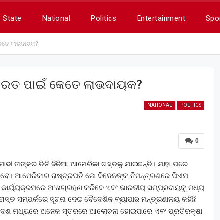
State
National
Politics
Entertainment
Spo
କେତେ ଲାଭଦାୟକ?
ାରତ ପାଇଁ କେତେ ଲାଭଦାୟକ?
NATIONAL
POLITICS
0
ୋଦୀ ତାଙ୍କର ତିନି ଦିନିଆ ଆମେରିକା ଗସ୍ତକୁ ଯାଇଛନ୍ତି। ଯାହା ପରେ
ଞ୍ଚିବେ। ଆମେରିକାର ରାଷ୍ଟ୍ରପତି ଜୋ ବିଡେନଙ୍କ ନିମନ୍ତ୍ରଣରେ ପିଏମ
କାର୍ୟ୍ୟକ୍ରମରେ ଅଂଶଗ୍ରହଣ କରିବେ ଏବଂ ଭାରତୀୟ ସମ୍ପ୍ରଦାୟକୁ ମଧ୍ୟ
ଗସ୍ତ ସମ୍ପର୍କରେ ସୂଚନା ଦେଇ ବୈଦେଶିକ ବ୍ୟାପାର ମନ୍ତ୍ରଣାଳୟ କହିଛି
ଦୁଇ ଦେଶ ମଧ୍ୟରେ ଅନେକ ସ୍ତରରେ ଆଲୋଚନା ହୋଇପାରେ ଏବଂ ପ୍ରତିରକ୍ଷା