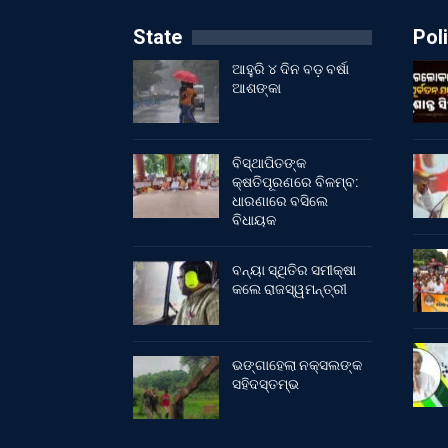
State
Poli
ଆହୁରି ୪ ଦିନ ବଡ଼ ବର୍ଷା
ଆଶଙ୍କା
ବିସ୍ଥାପିତଙ୍କ
କ୍ଷତିପୂରଣରେ ବିଳମ୍ବ:
ଧାରଣାରେ ବସିଲେ
ବିଧାୟକ
ବନ୍ୟା ସ୍ଥିତିର ସମୀକ୍ଷା
କଲେ ରାଜସ୍ୱମନ୍ତ୍ରୀ
ଭଙ୍ଗାହେଲା ନକ୍ସଲଙ୍କ
ସହିଦସ୍ତମ୍ଭ