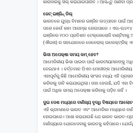
କାରବାରକୁ ସିଲ୍ କରାଯାଇପାରିବ । ଆସନ୍ତୁ ଜାଣିବା ପ
ଜେଟ୍ ଇଞ୍ଜିନ୍ ଡିଲ୍
ଭାରତରେ ଯୁଦ୍ଧ ବିମାନର ଇଞ୍ଜିନ ଉତ୍ପାଦନ ପାଇଁ ଆମେର
ପରେ କେଉଁ କାମ ଆରମ୍ଭ ହୋଇପାରେ । ଏଋ-ୠ୪୧୪ ଜେ
ଇଞ୍ଜିନର ୧୦୦ ପ୍ରତିଶତ ଟେକ୍ନୋଲୋଜି ବାଣ୍ଟିବାକୁ ଆମ
(ଐଇଖ) ର ସହଯୋଗରେ ଜେନେରାଲ୍ ଇଲେକ୍ଟ୍ରିକ୍ ଏହ
ଭିସା ଅପେକ୍ଷା ସମୟ କମ୍ ହେବ?
ଆମେରିକୀୟ ଭିସା ପାଇବା ପାଇଁ ଭାରତୀୟମାନଙ୍କୁ ଅଧିକ
ନେଇଥାଏ । ବର୍ତ୍ତମାନ ପିଏମ ମୋଦୀଙ୍କ ଆମେରିକ
ଏହାପୂର୍ବରୁ କିଛି ଆମେରିକୀୟ ସାଂସଦ ମଧ୍ୟ ଏହି ପ୍ର
କରିବାକୁ ଦାବି କରାଯାଇଥିଲା। ତାହା ହେଉଛି, ଯଦି ଏ
ପାଇଁ ଅଧିକ ସମୟ ଅପେକ୍ଷା କରିବାକୁ ପଡ଼ିବ ନାହିଁ ।
ଦୁଇ ଦେଶ ମଧ୍ୟରେ ବାଣିଜ୍ୟ ବୃଦ୍ଧି ବିଷୟରେ ଆଲୋଚ
ଏହି ଭ୍ରମଣରେ ଭାରତ ଏବଂ ଆମେରିକା ମଧ୍ୟରେ ବାଣି
ହୋଇପାରେ। ଆଶା କରାଯାଉଛି ଯେ ଭାରତ ଭାରତ-ପ୍ରଶା
ବାଣିଜ୍ୟରେ ଯୋଗଦେବାକୁ ଭାରତକୁ କହିପାରେ। ଯେଉଁଥି