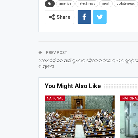
america
latest news
modi
update news
Share
PREV POST
୨୦୨୪ ନିର୍ବାଚନ ପାଇଁ ବୁଧବାର ବୈଠକ ଡାକିଲେ ବିଏସପି ସୁପ୍ରି
ମାୟାବତୀ
You Might Also Like
NATIONAL
NATIONA