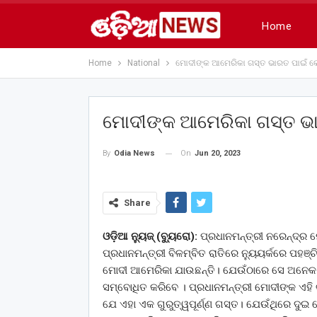
Home
Home
National
ମୋଦୀଙ୍କ ଆମେରିକା ଗସ୍ତ ଭାରତ ପାଇଁ 
ମୋଦୀଙ୍କ ଆମେରିକା ଗସ୍ତ ଭ
On
Jun 20, 2023
By
Odia News
Share
ଓଡ଼ିଆ ନ୍ୟୁଜ୍ (ବ୍ୟୁରୋ):
ପ୍ରଧାନମନ୍ତ୍ରୀ ନରେନ୍ଦ୍ର ମ
ପ୍ରଧାନମନ୍ତ୍ରୀ ବିଳମ୍ବିତ ରାତିରେ ନ୍ୟୁୟର୍କରେ ପହ
ମୋଦୀ ଆମେରିକା ଯାଉଛନ୍ତି। ଯେଉଁଠାରେ ସେ ଅନେକ 
ସମ୍ବୋଧିତ କରିବେ । ପ୍ରଧାନମନ୍ତ୍ରୀ ମୋଦୀଙ୍କ ଏହି 
ଯେ ଏହା ଏକ ଗୁରୁତ୍ୱପୂର୍ଣ୍ଣ ଗସ୍ତ। ଯେଉଁଥିରେ 