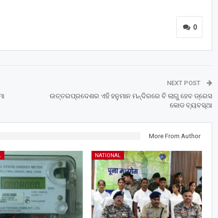
0
NEXT POST
ମୋ
ଉତ୍ତରପ୍ରଦେଶର ଏହି ହନୁମାନ ମନ୍ଦିରରେ ବି ଲାଗୁ ହେବ ଡ୍ରେସ
କୋଡ ବ୍ୟବସ୍ଥା
More From Author
L
NATIONAL