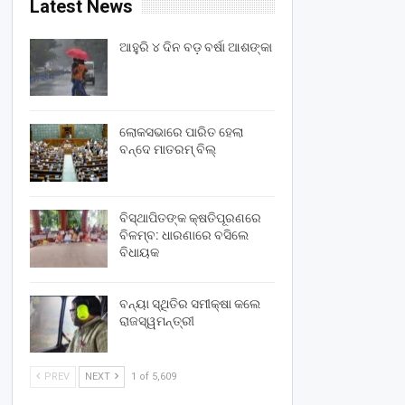
Latest News
ଆହୁରି ୪ ଦିନ ବଡ଼ ବର୍ଷା ଆଶଙ୍କା
ଲୋକସଭାରେ ପାରିତ ହେଲା
ବନ୍ଦେ ମାତରମ୍‌ ବିଲ୍‌
ବିସ୍ଥାପିତଙ୍କ କ୍ଷତିପୂରଣରେ
ବିଳମ୍ବ: ଧାରଣାରେ ବସିଲେ
ବିଧାୟକ
ବନ୍ୟା ସ୍ଥିତିର ସମୀକ୍ଷା କଲେ
ରାଜସ୍ୱମନ୍ତ୍ରୀ
PREV
NEXT
1 of 5,609