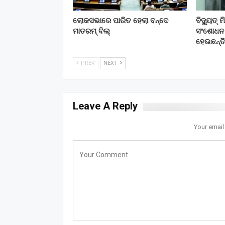
ଲୋକସଭାରେ ପାରିତ ହେଲା ବନ୍ଦେ
ବିଦ୍ୟୁତ୍
ମାତରମ୍‌ ବିଲ୍‌
ସଂଶୋଧନ କ
ହେଉଛନ୍ତ
PREV
NEXT
Leave A Reply
Your email