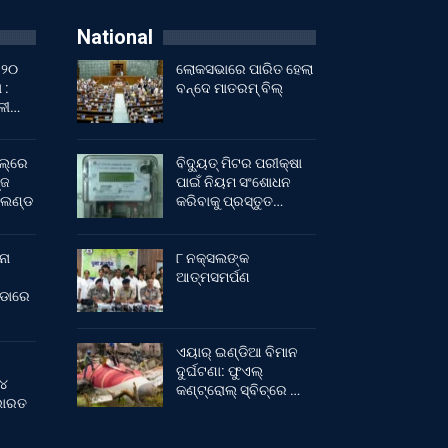
National
 ୨୦
ଲୋକସଭାରେ ପାରିତ ହେଲା
 :
ବନ୍ଦେ ମାତରମ୍‌ ବିଲ୍‌
ାଳୀ…
ଲ୍‌ରେ
ବିଦ୍ୟୁତ୍ ମିଟର ପରୀକ୍ଷା
୍ଜ
ପାଇଁ ନିୟମ ସଂଶୋଧନ
ଂଲଣ୍ଡ
କରିବାକୁ ପ୍ରସ୍ତୁତ…
ନା
୮ ନକ୍ସଲଙ୍କ
ଆତ୍ମସମର୍ପଣ
ୀଡାରେ
ଏୟାର୍ ଇଣ୍ଡିଆ ବିମାନ
ଦୁର୍ଘଟଣା: ଫୁଏଲ୍‌
 ୪
କଣ୍ଟ୍ରୋଲ୍‌ ସ୍ବିଚ୍‌ରେ …
 ଭାରତ