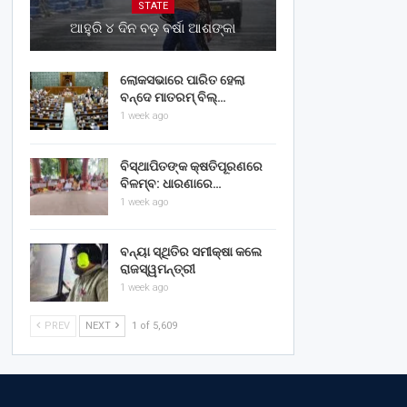
STATE
ଆହୁରି ୪ ଦିନ ବଡ଼ ବର୍ଷା ଆଶଙ୍କା
ଲୋକସଭାରେ ପାରିତ ହେଲା
ବନ୍ଦେ ମାତରମ୍‌ ବିଲ୍‌…
1 week ago
ବିସ୍ଥାପିତଙ୍କ କ୍ଷତିପୂରଣରେ
ବିଳମ୍ବ: ଧାରଣାରେ…
1 week ago
ବନ୍ୟା ସ୍ଥିତିର ସମୀକ୍ଷା କଲେ
ରାଜସ୍ୱମନ୍ତ୍ରୀ
1 week ago
PREV
NEXT
1 of 5,609