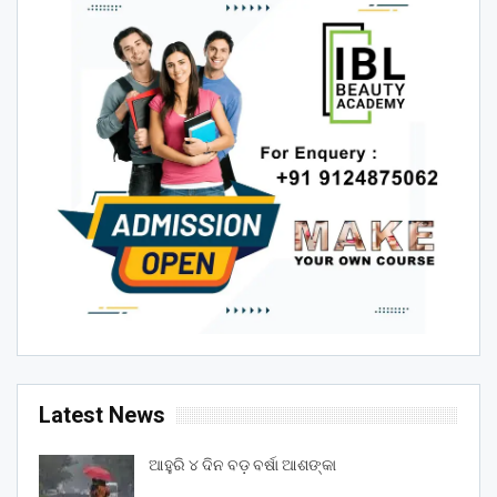
Latest News
ଆହୁରି ୪ ଦିନ ବଡ଼ ବର୍ଷା ଆଶଙ୍କା