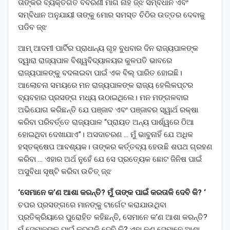
ତାଙ୍କର ବ୍ୟକ୍ତିଗତ ବିବରଣୀ ମାଗି ନାହିଁ ଜ୍ଝ ସମ୍ବିଧାନ ଏବଂ
ସମ୍ବିଧାନ ଅନୁଯାୟୀ ତାଙ୍କୁ ମୋର ସମସ୍ତ ଚିଠିର ଉତ୍ତର ଦେବାକୁ
ପଡିବ ଜ୍ଝ
ଆମ୍ ଆଦମୀ ପାର୍ଟିର ପ୍ରାଧାନ୍ୟ ଗୃହ ବୁଧବାର ଦିନ ରାଜ୍ୟପାଳଙ୍କ
ଦ୍ୱାରା ରାଜ୍ୟପାଳ ବିଶ୍ୱବିଦ୍ୟାଳୟର କୁଳପତି ଭାବରେ
ରାଜ୍ୟପାଳଙ୍କୁ ବଦଳାଇବା ପାଇଁ ଏକ ବିଲ୍ ପାରିତ ହୋଇଛି।
ଆଲୋଚନା ସମୟରେ ମନ ରାଜ୍ୟପାଳଙ୍କ ରାଜ୍ୟ ହେଲିକପ୍ଟର
ବ୍ୟବହାର ପ୍ରସଙ୍ଗ ମଧ୍ୟ ଉଠାଇଥିଲେ। ମନ ମଙ୍ଗଳବାର
ଅଭିଯୋଗ କରିଛନ୍ତି ଯେ ପଞ୍ଜାବ ଏବଂ ପଞ୍ଜାବର ସ୍ୱାର୍ଥ ରକ୍ଷା
କରିବା ପରିବର୍ତ୍ତେ ରାଜ୍ୟପାଳ “ପ୍ରାୟତ ଅନ୍ୟ ପାର୍ଶ୍ୱରେ ଠିଆ
ହୋଇଥିବା ଦେଖାଯାଏ”। ଅସଦାଚରଣ … ମୁଁ ଭାବୁନାହିଁ ଯେ ଅଧିକ
ହସ୍ତକ୍ଷେପ ଆବଶ୍ୟକ। ତାଙ୍କର କର୍ତ୍ତବ୍ୟ ହେଉଛି ଶପଥ ଗ୍ରହଣ
କରିବା … ଏହାର ଅର୍ଥ ନୁହେଁ ଯେ ସେ ପ୍ରତ୍ୟେକ ଛୋଟ ଜିନିଷ ପାଇଁ
ଅସୁବିଧା ସୃଷ୍ଟି କରିବା ଉଚିତ୍ ଜ୍ଝ
‘ସେମାନେ କ’ଣ ଆଶା କରନ୍ତି? ମୁଁ ତାଙ୍କ ପାଇଁ କରତାଳି ଦେବି କି? ‘
ଚପର ପ୍ରସଙ୍ଗରେ ମାନଙ୍କୁ ଟାର୍ଗେଟ କରାଯାଉଥିବା
ପ୍ରତିକ୍ରିୟାରେ ପୁରୋହିତ କହିଛନ୍ତି, ସେମାନେ କ’ଣ ଆଶା କରନ୍ତି?
ମୁଁ ସେମାନଙ୍କ ପାଇଁ କରତାଳି ଦେବି କି? ଏହା କଣ ସେମାନେ ଆଶା