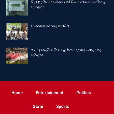
ବିଦ୍ୟୁତ୍ ମିଟର ପରୀକ୍ଷା ପାଇଁ ନିୟମ ସଂଶୋଧନ କରିବାକୁ
ପ୍ରସ୍ତୁତ…
୮ ନକ୍ସଲଙ୍କ ଆତ୍ମସମର୍ପଣ
ଏୟାର୍ ଇଣ୍ଡିଆ ବିମାନ ଦୁର୍ଘଟଣା: ଫୁଏଲ୍‌ କଣ୍ଟ୍ରୋଲ୍‌
ସ୍ବିଚ୍‌ରେ …
Home
Entertainment
Politics
State
Sports