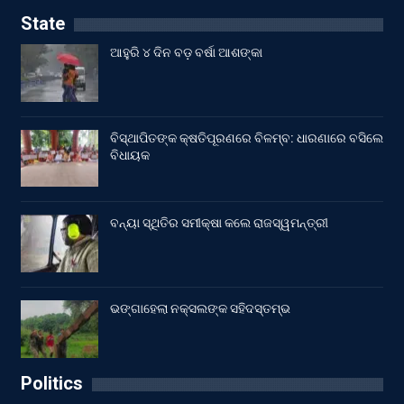
State
ଆହୁରି ୪ ଦିନ ବଡ଼ ବର୍ଷା ଆଶଙ୍କା
ବିସ୍ଥାପିତଙ୍କ କ୍ଷତିପୂରଣରେ ବିଳମ୍ବ: ଧାରଣାରେ ବସିଲେ
ବିଧାୟକ
ବନ୍ୟା ସ୍ଥିତିର ସମୀକ୍ଷା କଲେ ରାଜସ୍ୱମନ୍ତ୍ରୀ
ଭଙ୍ଗାହେଲା ନକ୍ସଲଙ୍କ ସହିଦସ୍ତମ୍ଭ
Politics