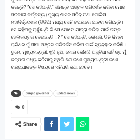
କରନ୍ତି? ”ସେ କହିଛନ୍ତି,“ ସୀମାନ୍ତ ଅଞ୍ଚଳ ପରିଦର୍ଶନ କରିବା ମୋର
ସରକାରୀ କର୍ତ୍ତବ୍ୟ। ମୁଖ୍ୟ ଶାସନ ସଚିବ ତଥା ପୋଲିସ
ମହାନିର୍ଦ୍ଦେଶକ (ଡିଜିପି) ମଧ୍ୟ ସେହି ଚପଲରେ ଯାତ୍ରା କରିଛନ୍ତି।
ସେ କହିବାକୁ ଚାହୁଁଛନ୍ତି କି ସେ ମୋତେ ଯାତ୍ରା କରିବା ପାଇଁ ତାଙ୍କ
ହେଲିକପ୍ଟର ଦେଇଛନ୍ତି …? ” ସେ କହିଛନ୍ତି, କୌଣସି, ତିନି କିମ୍ବା
ଚାରିଥର ମୁଁ ସୀମା ଅଞ୍ଚଳ ପରିଦର୍ଶନ କରିବା ପାଇଁ ବ୍ୟବହାର କରିଛି ।
ତୁମେ, ମୁଖ୍ୟମନ୍ତ୍ରୀ, ଖୁସି ହୁଅ, ମୋର କୌଣସି ଅସୁବିଧା ନାହିଁ ଜ୍ଝ ମୁଁ
କଳ୍ପନା ମଧ୍ୟ କରିପାରୁ ନଥିଲି ଯେ ଜଣେ ମୁଖ୍ୟମନ୍ତ୍ରୀ ଜଣେ
ରାଜ୍ୟପାଳଙ୍କ ବିଷୟରେ ଏହିପରି କଥା ହେବେ।
punjab governer
update news
0
Share