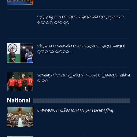
ଫ୍ରାନ୍ସକୁ ୬-୪ ଗୋଲ୍‌ରେ ପରାସ୍ତ କରି ବ୍ରୋଞ୍ଜ ପଦକ
ହାତେଇଲା ଇଂଲଣ୍ଡ
ମୀରାବାଈ ଓ ଲଭଲୀନା ନେବେ ଗ୍ଲାସଗୋ ରାଜ୍ୟଗୋଷ୍ଠୀ
କ୍ରୀଡାରେ ଭାରତର…
ଇଂଲଣ୍ଡ ବିପକ୍ଷ ଦ୍ୱିତୀୟ ଟି-୨୦ରେ ୪ ୱିକେଟ୍‌ରେ ହାରିଲା
ଭାରତ
National
ଲୋକସଭାରେ ପାରିତ ହେଲା ବନ୍ଦେ ମାତରମ୍‌ ବିଲ୍‌