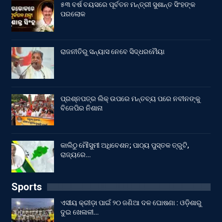
୫୩ ବର୍ଷ ବୟସରେ ପୂର୍ବତନ ମନ୍ତ୍ରୀ ସୁଶାନ୍ତ ସିଂହଙ୍କ
ପରଲୋକ
ରାଜନୀତିରୁ ସନ୍ୟାସ ନେବେ ସିଦ୍ଧରମୈୟା
ପ୍ରଶ୍ନପତ୍ର ଲିକ୍ ଉପରେ ମନ୍ତବ୍ୟ ପରେ ନବୀନଙ୍କୁ
ବିଜେପିର ନିଶାନା
କାଲିଠୁ ମୌସୁମୀ ଅଧିବେଶନ; ପାଠ୍ୟ ପୁସ୍ତକ ତ୍ରୁଟି,
ରାଜ୍ୟରେ…
Sports
ଏସୀୟ କ୍ରୀଡ଼ା ପାଇଁ ୨୦ ଜଣିଆ ଦଳ ଘୋଷଣା : ଓଡ଼ିଶାରୁ
ଦୁଇ ଖେଳାଳୀ…