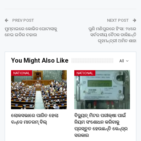
PREV POST
NEXT POST
ମୁମ୍ବାଇରେ କୋଭିଡ ଘୋଟାଲାକୁ
ପୁଣି ମଣିପୁରରେ ହିଂସା: ୨୪ରେ
ନେଇ ଇଡିର ଚଢାଉ
ସର୍ବଦଳୀୟ ବୈଠକ ଡାକିଛନ୍ତି
ଗୃହମନ୍ତ୍ରୀ ଅମିତ ଶାହା
You Might Also Like
All
NATIONAL
NATIONAL
ଲୋକସଭାରେ ପାରିତ ହେଲା
ବିଦ୍ୟୁତ୍ ମିଟର ପରୀକ୍ଷା ପାଇଁ
ବନ୍ଦେ ମାତରମ୍‌ ବିଲ୍‌
ନିୟମ ସଂଶୋଧନ କରିବାକୁ
ପ୍ରସ୍ତୁତ ହେଉଛନ୍ତି କେନ୍ଦ୍ର
ସରକାର