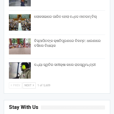
ଲୋକସଭାରେ ପାରିତ ହେଲା ବନ୍ଦେ ମାତରମ୍‌ ବିଲ୍‌
ବିସ୍ଥାପିତଙ୍କ କ୍ଷତିପୂରଣରେ ବିଳମ୍ବ: ଧାରଣାରେ
ବସିଲେ ବିଧାୟକ
ବନ୍ୟା ସ୍ଥିତିର ସମୀକ୍ଷା କଲେ ରାଜସ୍ୱମନ୍ତ୍ରୀ
PREV
NEXT
1 of 5,609
Stay With Us