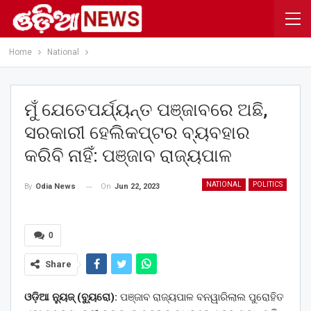
Home
National
ମୁଁ ଯେତେପର୍ଯ୍ୟନ୍ତ ପଞ୍ଜାବରେ ଅଛି,
ସରକାରୀ ହେଲିକପ୍ଟର ବ୍ୟବହାର
କରିବି ନାହିଁ: ପଞ୍ଜାବ ରାଜ୍ୟପାଳ
NATIONAL
POLITICS
On
Jun 22, 2023
By
Odia News
0
Share
ଓଡ଼ିଆ ନ୍ୟୁଜ୍ (ବ୍ୟୁରୋ):
ପଞ୍ଜାବ ରାଜ୍ୟପାଳ ବନୱାରିଲାଲ ପୁରୋହିତ