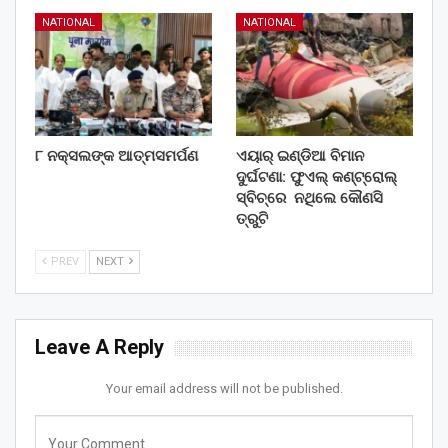
NATIONAL
NATIONAL
୮ ନକ୍ସଲଙ୍କ ଆତ୍ମସମର୍ପଣ
ଏୟାର୍ ଇଣ୍ଡିଆ ବିମାନ
ଦୁର୍ଘଟଣା: ଫୁଏଲ୍‌ କଣ୍ଟ୍ରୋଲ୍‌
ସ୍ବିଚ୍‌ରେ ନଥିଲେ କୌଣସି
ତ୍ରୁଟି
PREV
NEXT
Leave A Reply
Your email address will not be published.