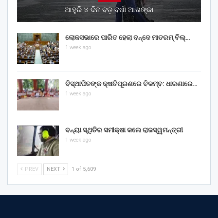
ଆହୁରି ୪ ଦିନ ବଡ଼ ବର୍ଷା ଆଶଙ୍କା
ଲୋକସଭାରେ ପାରିତ ହେଲା ବନ୍ଦେ ମାତରମ୍‌ ବିଲ୍‌…
1 week ago
ବିସ୍ଥାପିତଙ୍କ କ୍ଷତିପୂରଣରେ ବିଳମ୍ବ: ଧାରଣାରେ…
1 week ago
ବନ୍ୟା ସ୍ଥିତିର ସମୀକ୍ଷା କଲେ ରାଜସ୍ୱମନ୍ତ୍ରୀ
1 week ago
PREV
NEXT
1 of 5,609