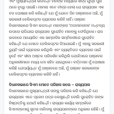
ଏବଂ ମୁଖ୍ୟମନ୍ତ୍ରୀ ଭଗବନ୍ତ ମନଙ୍କ ମଧ୍ୟରେ ଶବ୍ଦ ଯୁଦ୍ଧ ପୁଣି
ଥରେ ବୃଦ୍ଧି ପାଇଛି। ମାମଲା ଏତେ ତୀବ୍ର ହେଲା ଯେ ରାଜ୍ୟପାଳ ଏକ
ବଡ ଘୋଷଣା କରି କହିଛନ୍ତି ଯେ ମୁଁ ଯେତେ ଦିନ ପଞ୍ଜାବରେ ଅଛି, ମୁଁ
ସରକାରୀ ହେଲିକପ୍ଟର ବ୍ୟବହାର କରିବି ନାହିଁ। ପଞ୍ଜାବ
ବିଧାନସଭାରେ ସିଏମ ଭଗବନ୍ତ ମାନଙ୍କର ‘ଅପମାନଜନକ’ ମନ୍ତବ୍ୟ
ଉପରେ ରାଗିଯାଇ ରାଜ୍ୟପାଳ ପୁରୋହିତ ମାନଙ୍କୁ ଫେରିଥିଲେ। ରାଜ
ଭବନରେ ଆୟୋଜିତ ଏକ ସାମ୍ବାଦିକ ସମ୍ମିଳନୀରେ ପୁରୋହିତ
କହିଛନ୍ତି ଯେ ମୋତେ ହେଲିକପ୍ଟର ଦିଆଯାଇଛି। ମୁଁ ଏହାକୁ ସରକାରୀ
ଡ୍ୟୁଟି ପାଇଁ ବ୍ୟବହାର କରିଥିଲି ଏବଂ ବ୍ୟକ୍ତିଗତ ବ୍ୟବହାର ପାଇଁ
ନୁହେଁ ଏବଂ ସୀମା ଅଞ୍ଚଳ ପରିଦର୍ଶନ କରିଥିଲି ଯେଉଁଠାରେ ପଞ୍ଜାବର
ଅଧିକାରୀମାନେ ମଧ୍ୟ ମୋ ସହିତ ଯାଇଥିଲେ। ବର୍ତ୍ତମାନ ମୁଁ ଘୋଷଣା
କରିଛି ଯେପର୍ୟ୍ୟନ୍ତ ମୁଁ ପଞ୍ଜାବରେ ଅଛି, ମୁଁ ପଞ୍ଜାବ ସରକାରଙ୍କ
ହେଲିକପ୍ଟର ବ୍ୟବହାର କରିବି ନାହିଁ।
ବିଧାନସଭାରେ ସିଏମ ମୋତେ ପରିହାସ କଲେ – ରାଜ୍ୟପାଳ
ବିଧାନସଭାରେ ମୁଖ୍ୟମନ୍ତ୍ରୀ ତାଙ୍କୁ ପରିହାସ କରି କହିଛନ୍ତି ଯେ
ରାଜ୍ୟପାଳ ଏତେ ପ୍ରେମ ପତ୍ର ଲେଖୁଛନ୍ତି ବୋଲି ପୁରୋହିତ ତାଙ୍କ
ନିଷ୍ପତ୍ତିକୁ ଯଥାର୍ଥ କହିଛନ୍ତି। ରାଜ୍ୟର କାର୍ୟ୍ୟ ସମ୍ପର୍କରେ
ସିଏମଙ୍କଠାରୁ ସୂଚନା ମାଗିବାକୁ ରାଜ୍ୟପାଳଙ୍କର ଅଧିକାର ରହିଛି। ମୁଁ