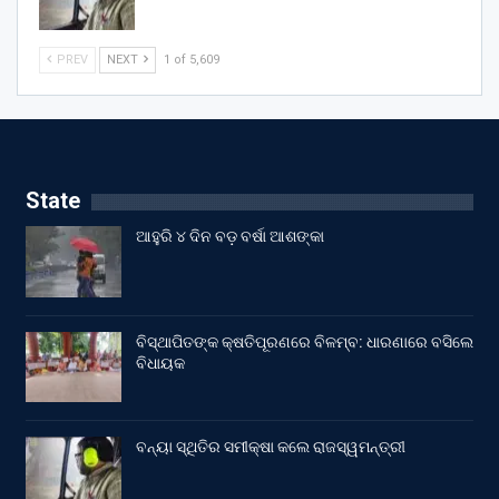
PREV
NEXT
1 of 5,609
State
ଆହୁରି ୪ ଦିନ ବଡ଼ ବର୍ଷା ଆଶଙ୍କା
ବିସ୍ଥାପିତଙ୍କ କ୍ଷତିପୂରଣରେ ବିଳମ୍ବ: ଧାରଣାରେ ବସିଲେ
ବିଧାୟକ
ବନ୍ୟା ସ୍ଥିତିର ସମୀକ୍ଷା କଲେ ରାଜସ୍ୱମନ୍ତ୍ରୀ