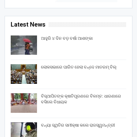
Latest News
ଆହୁରି ୪ ଦିନ ବଡ଼ ବର୍ଷା ଆଶଙ୍କା
ଲୋକସଭାରେ ପାରିତ ହେଲା ବନ୍ଦେ ମାତରମ୍‌ ବିଲ୍‌
ବିସ୍ଥାପିତଙ୍କ କ୍ଷତିପୂରଣରେ ବିଳମ୍ବ: ଧାରଣାରେ
ବସିଲେ ବିଧାୟକ
ବନ୍ୟା ସ୍ଥିତିର ସମୀକ୍ଷା କଲେ ରାଜସ୍ୱମନ୍ତ୍ରୀ