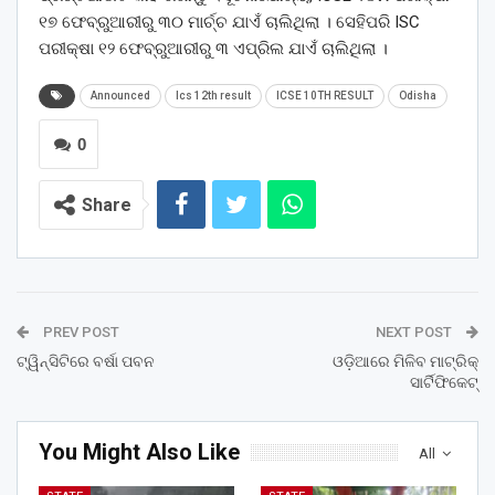
୧୭ ଫେବ୍ରୁଆରୀରୁ ୩୦ ମାର୍ଚ୍ଚ ଯାଏଁ ଚାଲିଥିଲା । ସେହିପରି ISC
ପରୀକ୍ଷା ୧୨ ଫେବ୍ରୁଆରୀରୁ ୩ ଏପ୍ରିଲ ଯାଏଁ ଚାଲିଥିଲା ।
Announced
Ics 12th result
ICSE 10TH RESULT
Odisha
0
Share
PREV POST
NEXT POST
ଟ୍ୱିନ୍‌ସିଟିରେ ବର୍ଷା ପବନ
ଓଡ଼ିଆରେ ମିଳିବ ମାଟ୍ରିକ୍‌
ସାର୍ଟିଫିକେଟ୍
You Might Also Like
All