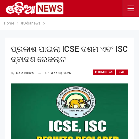
Home
#Odianews
ପ୍ରକାଶ ପାଇଲା ICSE ଦଶମ ଏବଂ ISC
ଦ୍ବାଦଶ ରେଜଲ୍ଟ
#ODIANEWS
STATE
On
Apr 30, 2026
By
Odia News