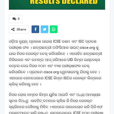
0
Share
ଓଡ଼ିଆ ନ୍ୟୁଜ୍: ପ୍ରକାଶ ପାଇଲା ICSE ଦଶମ ଏବଂ ISC ଦ୍ବାଦଶ
ପରୀକ୍ଷା ଫଳ । ଛାତ୍ରଛାତ୍ରୀ ଅଫିସିଆଲ ସାଇଟ୍ cisce.org କୁ
ଯାଇ ନିଜର ରେଜଲ୍ଟ ଚେକ୍ କରିପାରିବେ । ଏହାସହିତ ଛାତ୍ରଛାତ୍ରୀ
ଡିଜିଲକର ଏବଂ ଉମଙ୍ଗ ଆପ୍ ଜରିଆରେ UID କିମ୍ବା ଇଣ୍ଡେକ୍ସ
ନମ୍ବର ଦେଇ ନିଜର ୧୦ମ ଏବଂ ୧୨ଶ ପରୀକ୍ଷାଫଳ ଚେକ୍
କରିପାରିବେ । ପ୍ରଥମେ cisce.org ୱେବସାଇଟକୁ ଯିବାକୁ ହେବ ।
ଏହାପରେ ହୋମପେଜରେ ICSE କିମ୍ବା ISCର ରେଜଲ୍ଟ ଲିଙ୍କରେ
କ୍ଲିକ୍ କରିବାକୁ ହେବ ।
ନିଜର ରୋଲ ନମ୍ବର କିମ୍ବା ୟୁନିକ ଆଇଡି ଏବଂ ଅନ୍ୟ ଆବଶ୍ୟକ
ସୂଚନା ଦିଅନ୍ତୁ ।ସବମିଟ୍ ବଟନରେ କ୍ଲିକ ରି ନିଜର ରେଜଲ୍ଟ
ସ୍କ୍ରିନରେ ଦେଖିବାକୁ ମିଳିବ ।ଏହାପରେ ଡାଉନଲୋଡ କରି ପିଡିଏଫ
ପ୍ରଣ୍ଟଆଉଟ କାଢି ରଖନ୍ତୁ ।ସୂଚନାଯୋଗ୍ୟ, ICSE ୧୦ମ ପରୀକ୍ଷା