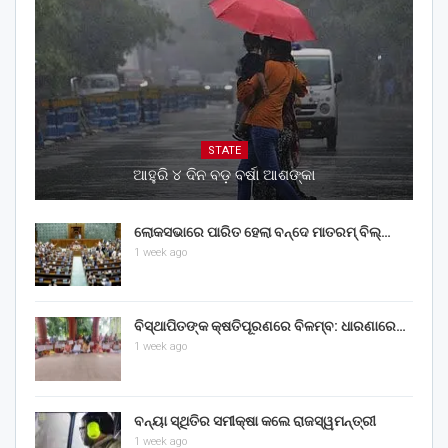
STATE
ଆହୁରି ୪ ଦିନ ବଡ଼ ବର୍ଷା ଆଶଙ୍କା
ଲୋକସଭାରେ ପାରିତ ହେଲା ବନ୍ଦେ ମାତରମ୍‌ ବିଲ୍‌…
1 week ago
ବିସ୍ଥାପିତଙ୍କ କ୍ଷତିପୂରଣରେ ବିଳମ୍ବ: ଧାରଣାରେ…
1 week ago
ବନ୍ୟା ସ୍ଥିତିର ସମୀକ୍ଷା କଲେ ରାଜସ୍ୱମନ୍ତ୍ରୀ
1 week ago