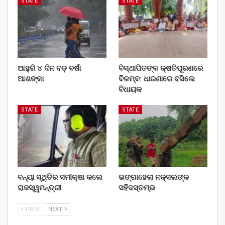
STATE
STATE
ଆହୁରି ୪ ଦିନ ବଡ଼ ବର୍ଷା
ବିସ୍ଥାପିତଙ୍କ କ୍ଷତିପୂରଣରେ
ଆଶଙ୍କା
ବିଳମ୍ବ: ଧାରଣାରେ ବସିଲେ
ବିଧାୟକ
STATE
STATE
ବନ୍ୟା ସ୍ଥିତିର ସମୀକ୍ଷା କଲେ
ଭଙ୍ଗାହେଲା ନକ୍ସଲଙ୍କ
ରାଜସ୍ୱମନ୍ତ୍ରୀ
ସହିଦସ୍ତମ୍ଭ
PREV
NEXT