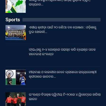
ରାଜ୍ୟରେ…
Sports
ଏସୀୟ କ୍ରୀଡ଼ା ପାଇଁ ୨୦ ଜଣିଆ ଦଳ ଘୋଷଣା : ଓଡ଼ିଶାରୁ
ଦୁଇ ଖେଳାଳୀ…
ଫ୍ରାନ୍ସକୁ ୬-୪ ଗୋଲ୍‌ରେ ପରାସ୍ତ କରି ବ୍ରୋଞ୍ଜ ପଦକ
ହାତେଇଲା ଇଂଲଣ୍ଡ
ମୀରାବାଈ ଓ ଲଭଲୀନା ନେବେ ଗ୍ଲାସଗୋ ରାଜ୍ୟଗୋଷ୍ଠୀ
କ୍ରୀଡାରେ ଭାରତର…
ଇଂଲଣ୍ଡ ବିପକ୍ଷ ଦ୍ୱିତୀୟ ଟି-୨୦ରେ ୪ ୱିକେଟ୍‌ରେ ହାରିଲା
ଭାରତ