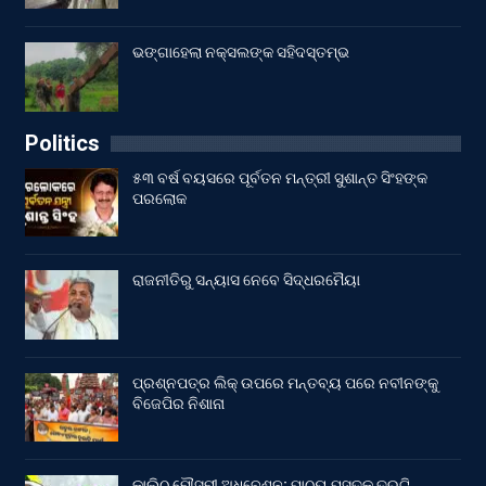
ଭଙ୍ଗାହେଲା ନକ୍ସଲଙ୍କ ସହିଦସ୍ତମ୍ଭ
Politics
୫୩ ବର୍ଷ ବୟସରେ ପୂର୍ବତନ ମନ୍ତ୍ରୀ ସୁଶାନ୍ତ ସିଂହଙ୍କ
ପରଲୋକ
ରାଜନୀତିରୁ ସନ୍ୟାସ ନେବେ ସିଦ୍ଧରମୈୟା
ପ୍ରଶ୍ନପତ୍ର ଲିକ୍ ଉପରେ ମନ୍ତବ୍ୟ ପରେ ନବୀନଙ୍କୁ
ବିଜେପିର ନିଶାନା
କାଲିଠୁ ମୌସୁମୀ ଅଧିବେଶନ; ପାଠ୍ୟ ପୁସ୍ତକ ତ୍ରୁଟି,