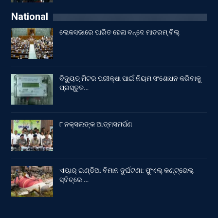
National
ଲୋକସଭାରେ ପାରିତ ହେଲା ବନ୍ଦେ ମାତରମ୍‌ ବିଲ୍‌
ବିଦ୍ୟୁତ୍ ମିଟର ପରୀକ୍ଷା ପାଇଁ ନିୟମ ସଂଶୋଧନ କରିବାକୁ
ପ୍ରସ୍ତୁତ…
୮ ନକ୍ସଲଙ୍କ ଆତ୍ମସମର୍ପଣ
ଏୟାର୍ ଇଣ୍ଡିଆ ବିମାନ ଦୁର୍ଘଟଣା: ଫୁଏଲ୍‌ କଣ୍ଟ୍ରୋଲ୍‌
ସ୍ବିଚ୍‌ରେ …