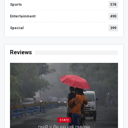
Sports
574
Entertainment
490
Special
399
Reviews
STATE
ଆହୁରି ୪ ଦିନ ବଡ଼ ବର୍ଷା ଆଶଙ୍କା