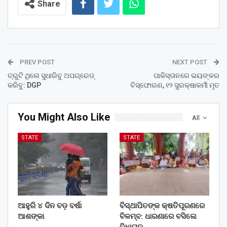
Share
PREV POST
NEXT POST
ତ୍ରୁଟି ଥିଲେ ସୁଧାରିବୁ ଅପଗ୍ରେଡ୍‌
ପାକିସ୍ତାନରେ ଭୟଙ୍କର
କରିବୁ: DGP
ବିସ୍ଫୋରଣ, ୧୨ ସୁରକ୍ଷାକର୍ମୀ ମୃତ
You Might Also Like
All
STATE
STATE
ଆହୁରି ୪ ଦିନ ବଡ଼ ବର୍ଷା
ବିସ୍ଥାପିତଙ୍କ କ୍ଷତିପୂରଣରେ
ଆଶଙ୍କା
ବିଳମ୍ବ: ଧାରଣାରେ ବସିଲେ
ବିଧାୟକ