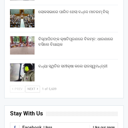
ଲୋକସଭାରେ ପାରିତ ହେଲା ବନ୍ଦେ ମାତରମ୍‌ ବିଲ୍‌
ବିସ୍ଥାପିତଙ୍କ କ୍ଷତିପୂରଣରେ ବିଳମ୍ବ: ଧାରଣାରେ
ବସିଲେ ବିଧାୟକ
ବନ୍ୟା ସ୍ଥିତିର ସମୀକ୍ଷା କଲେ ରାଜସ୍ୱମନ୍ତ୍ରୀ
PREV
NEXT
1 of 5,609
Stay With Us
Facebook
Likes
Like our page