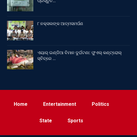
ପ୍ରସ୍ତୁତ…
୮ ନକ୍ସଲଙ୍କ ଆତ୍ମସମର୍ପଣ
ଏୟାର୍ ଇଣ୍ଡିଆ ବିମାନ ଦୁର୍ଘଟଣା: ଫୁଏଲ୍‌ କଣ୍ଟ୍ରୋଲ୍‌
ସ୍ବିଚ୍‌ରେ …
Home
Entertainment
Politics
State
Sports