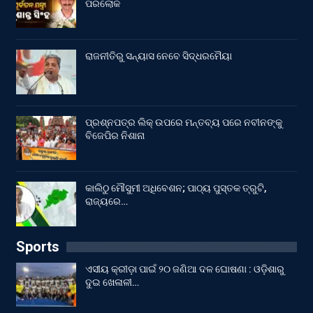
ପରଲୋକ
ରାଜନୀତିରୁ ସନ୍ୟାସ ନେବେ ସିଦ୍ଧରମୈୟା
ପ୍ରଶ୍ନପତ୍ର ଲିକ୍ ଉପରେ ମନ୍ତବ୍ୟ ପରେ ନବୀନଙ୍କୁ
ବିଜେପିର ନିଶାନା
କାଲିଠୁ ମୌସୁମୀ ଅଧିବେଶନ; ପାଠ୍ୟ ପୁସ୍ତକ ତ୍ରୁଟି,
ରାଜ୍ୟରେ…
Sports
ଏସୀୟ କ୍ରୀଡ଼ା ପାଇଁ ୨୦ ଜଣିଆ ଦଳ ଘୋଷଣା : ଓଡ଼ିଶାରୁ
ଦୁଇ ଖେଳାଳୀ…