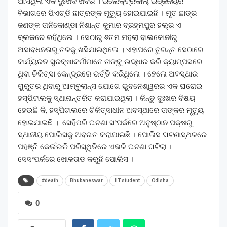
ଆସିଥିଲା ଏକ ଦୁଃଖଦ ଖବର । ଇଲେକ୍ଟ୍ରିକାଲ୍‌ ଇଞ୍ଜିନିୟରି
ବିଭାଗରେ ପିଏଚ୍‌ଡି ଛାତ୍ରଙ୍କ ମୃତ୍ୟୁ ହୋଇଯାଇଛି । ମୃତ ଛାତ୍ର
ଜଣଙ୍କ ତାନିକୋଣ୍ଡା ନିଶାନ୍ତ କୁମାର ବ୍ରହ୍ମପୁର ହଲ୍‌ର ଏ
ବ୍ଲକରେ ରହିଥିଲେ । ସେଠାରୁ ୬ତମ ମହଲା ବାଲକୋନୀରୁ
ଅସାବଧନତାରୁ ତଳକୁ ଖସିଯାଇଥିଲେ । ଏହାପରେ ତୁରନ୍ତ ସେଠାରେ
କାର୍ଯ୍ୟରତ ସୁରକ୍ଷାକର୍ମୀମାନେ ତାଙ୍କୁ ଉଦ୍ଧାର କରି କ୍ୟାମ୍ପସରେ
ଥିବା ଚିକିତ୍ସା କେନ୍ଦ୍ରରେ ଭର୍ତ୍ତି କରିଥିଲେ । ହେଲେ ଅବସ୍ଥାର
ଗୁରୁତର ଥିବାରୁ ଆମ୍ବୁଲାନ୍ସ ଯୋଗେ ଭୁବନେଶ୍ୱରର ଏକ ଘରୋଇ
ହସ୍ପିଟାଲକୁ ସ୍ଥାନାନ୍ତରିତ କରାଯାଇଥିଲା । କିନ୍ତୁ ଦୁଃଖର ବିଷୟ
ହେଉଛି କି, ହସ୍ପିଟାଲରେ ଚିକିତ୍ସାଧୀନ ଅବସ୍ଥାରେ ତାଙ୍କର ମୃତ୍ୟୁ
ହୋଇଯାଇଛି । ସେହିପରି ଘଟଣା ସଂପର୍କରେ ଅନୁଷ୍ଠାନ ପକ୍ଷରୁ
ସ୍ଥାନୀୟ ପୋଲିସକୁ ଅବଗତ କରାଯାଇଛି । ପୋଲିସ ଘଟଣାସ୍ଥଳରେ
ପହଞ୍ଚି କେଉଁଭଳି ପରିସ୍ଥିତିରେ ଏଭଳି ଘଟଣା ଘଟିଲା ।
ସେସଂପର୍କରେ ଖୋଳତାଡ କରୁଛି ପୋଲିସ ।
#death
Bhubaneswar
IIT student
Odisha
0