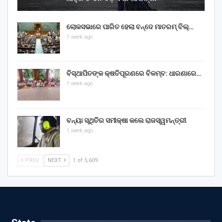
ଲୋକସଭାରେ ପାରିତ ହେଲା ବନ୍ଦେ ମାତରମ୍‌ ବିଲ୍‌…
1 week ago
ବିସ୍ଥାପିତଙ୍କ କ୍ଷତିପୂରଣରେ ବିଳମ୍ବ: ଧାରଣାରେ…
1 week ago
ବନ୍ୟା ସ୍ଥିତିର ସମୀକ୍ଷା କଲେ ରାଜସ୍ୱମନ୍ତ୍ରୀ
1 week ago
PREV
NEXT
1 of 5,609