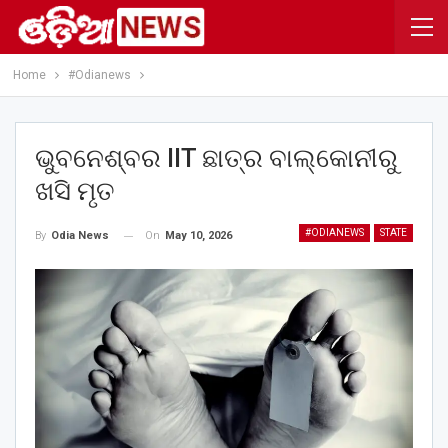
Home
#Odianews
ଭୁବନେଶ୍ବର IIT ଛାତ୍ର ବାଲ୍‌କୋନୀରୁ
ଖସି ମୃତ
#ODIANEWS
STATE
On
May 10, 2026
By
Odia News