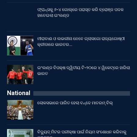
ଫ୍ରାନ୍ସକୁ ୬-୪ ଗୋଲ୍‌ରେ ପରାସ୍ତ କରି ବ୍ରୋଞ୍ଜ ପଦକ
ହାତେଇଲା ଇଂଲଣ୍ଡ
ମୀରାବାଈ ଓ ଲଭଲୀନା ନେବେ ଗ୍ଲାସଗୋ ରାଜ୍ୟଗୋଷ୍ଠୀ
କ୍ରୀଡାରେ ଭାରତର…
ଇଂଲଣ୍ଡ ବିପକ୍ଷ ଦ୍ୱିତୀୟ ଟି-୨୦ରେ ୪ ୱିକେଟ୍‌ରେ ହାରିଲା
ଭାରତ
National
ଲୋକସଭାରେ ପାରିତ ହେଲା ବନ୍ଦେ ମାତରମ୍‌ ବିଲ୍‌
ବିଦ୍ୟୁତ୍ ମିଟର ପରୀକ୍ଷା ପାଇଁ ନିୟମ ସଂଶୋଧନ କରିବାକୁ