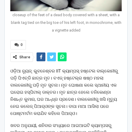
closeup of the feet of a dead body covered with a sheet, with a
blank tag tied on the big toe of his left foot, in monochrome, with
a vignette added
0
Share
ଓଡ଼ିଆ ନ୍ୟୁଜ୍: ଭୁବନେଶ୍ବର IIT କ୍ୟାମ୍ପସ୍‌ ହଷ୍ଟେଲ ବାଲ୍‌କୋନୀରୁ
ପଡ଼ି ପିଏଚ୍‌ଡି ଛାତ୍ର ମୃତ। ବଏଜ୍‌ ହଷ୍ଟେଲ୍‌ର ଷଷ୍ଠ ମହଲା
ବାଲକୋନୀରୁ ପଡ଼ି ମୃତ ସୂଚନା। ମୃତ ଘୋଷଣା କଲେ ସ୍ଥାନୀୟ ଏକ
ଘରୋଇ ହସ୍ପିଟାଲ୍‌ ଡାକ୍ତର। ମୃତ ଛାତ୍ର ହେଲେ ତନିକୋଣ୍ଡା
ନିଶାନ୍ତ କୁମାର, ଘର ଆନ୍ଧ୍ର ପ୍ରଦେଶ। ବାଲକୋନୀରୁ ଖସି ମୃତ୍ୟୁ
ନେଇ କଲେଜ୍‌ ପିଆର୍‌ଓଙ୍କ ସୂଚନା। ବାପା ମାଆ ଆସିଲା ପରେ
ପୋଷ୍ଟମର୍ଟମ କରାଯିବ କହିଲେ ପିଆର୍‌ଓ।
ଖବର ଅନୁଯାୟୀ, ଶନିବାର ସଂଧ୍ୟାରେ ଆଇଆଇଟି କ୍ୟାମ୍ପସରୁ