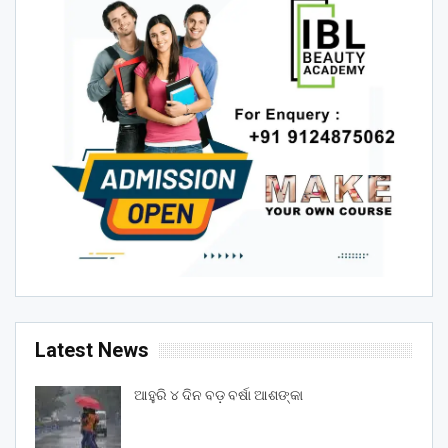
Latest News
ଆହୁରି ୪ ଦିନ ବଡ଼ ବର୍ଷା ଆଶଙ୍କା