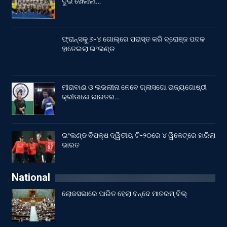
ଦୁଇ ଖେଳାଳୀ…
ଫ୍ରାନ୍ସକୁ ୬-୪ ଗୋଲ୍‌ରେ ପରାସ୍ତ କରି ବ୍ରୋଞ୍ଜ ପଦକ
ହାତେଇଲା ଇଂଲଣ୍ଡ
ମୀରାବାଈ ଓ ଲଭଲୀନା ନେବେ ଗ୍ଲାସଗୋ ରାଜ୍ୟଗୋଷ୍ଠୀ
କ୍ରୀଡାରେ ଭାରତର…
ଇଂଲଣ୍ଡ ବିପକ୍ଷ ଦ୍ୱିତୀୟ ଟି-୨୦ରେ ୪ ୱିକେଟ୍‌ରେ ହାରିଲା
ଭାରତ
National
ଲୋକସଭାରେ ପାରିତ ହେଲା ବନ୍ଦେ ମାତରମ୍‌ ବିଲ୍‌