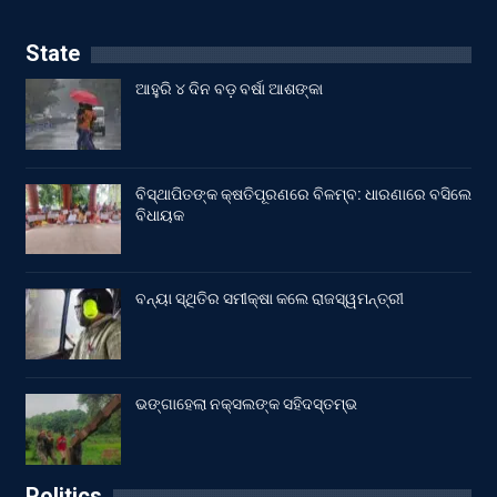
State
ଆହୁରି ୪ ଦିନ ବଡ଼ ବର୍ଷା ଆଶଙ୍କା
ବିସ୍ଥାପିତଙ୍କ କ୍ଷତିପୂରଣରେ ବିଳମ୍ବ: ଧାରଣାରେ ବସିଲେ
ବିଧାୟକ
ବନ୍ୟା ସ୍ଥିତିର ସମୀକ୍ଷା କଲେ ରାଜସ୍ୱମନ୍ତ୍ରୀ
ଭଙ୍ଗାହେଲା ନକ୍ସଲଙ୍କ ସହିଦସ୍ତମ୍ଭ
Politics