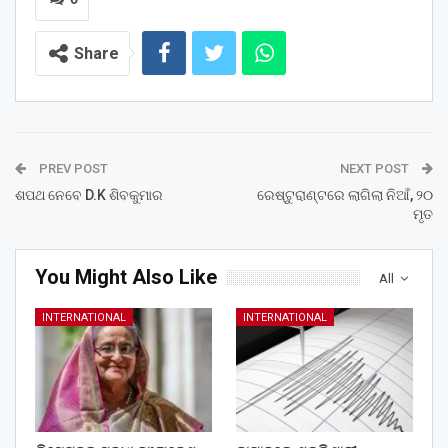
Share
PREV POST
NEXT POST
ଶପଥ ନେବେ D.K ଶିବକୁମାର
ରେଷ୍ଟୁରାଣ୍ଟରେ ଲାଗିଲା ନିଆଁ, ୨୦
ମୃତ
You Might Also Like
All
INTERNATIONAL
INTERNATIONAL