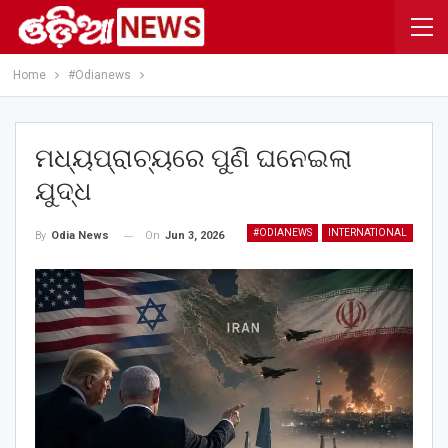
Home
#Odianews
ମଧ୍ୟପ୍ରାଚ୍ୟରେ ପୁଣି ଘନେଇଲା
ଯୁଦ୍ଧ
#ODIANEWS
INTERNATIONAL
On
Jun 3, 2026
By
Odia News