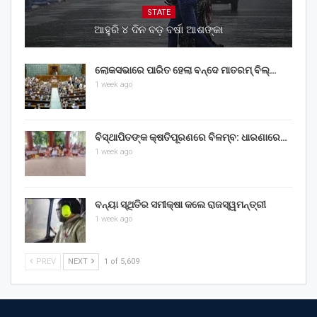
STATE
ଆହୁରି ୪ ଦିନ ବଡ଼ ବର୍ଷା ଆଶଙ୍କା
ଲୋକସଭାରେ ପାରିତ ହେଲା ବନ୍ଦେ ମାତରମ୍‌ ବିଲ୍‌…
1 week ago
ବିସ୍ଥାପିତଙ୍କ କ୍ଷତିପୂରଣରେ ବିଳମ୍ବ: ଧାରଣାରେ…
1 week ago
ବନ୍ୟା ସ୍ଥିତିର ସମୀକ୍ଷା କଲେ ରାଜସ୍ୱମନ୍ତ୍ରୀ
1 week ago
PREV
NEXT
1 of 5,609