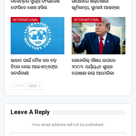
ଡିସେମ୍ବର ସୁଦ୍ଧା ବାଂଲାଦେଶ
ଜାପାନରେ ଶକ୍ତିଶାଳୀ
ଫେରିବେ ଶେଖ ହସିନା
ଭୂମିକମ୍ପ, ସୁମାନୀ ଆଶଙ୍କା
INTERNATIONAL
INTERNATIONAL
ଭାରତ ପାଇଁ ତୈଳ ଦର ବଡ଼
ଜେନେରିକ୍ ଔଷଧ ଉପରେ
ବିପଦ ନେଇ ଆଇଏମ୍‌ଏଫ୍‌ର
୨୦୦% ପର୍ଯ୍ୟନ୍ତ ଶୁଳ୍କ
ସତର୍କବାଣୀ
ଘୋଷଣା କଲା ଆମେରିକା
PREV
NEXT
Leave A Reply
Your email address will not be published.