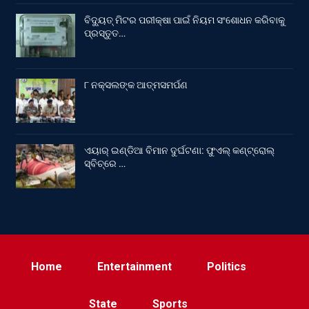
ବିଦ୍ୟୁତ୍ ମିଟର ପରୀକ୍ଷା ପାଇଁ ନିୟମ ସଂଶୋଧନ କରିବାକୁ
ପ୍ରସ୍ତୁତ…
୮ ନକ୍ସଲଙ୍କ ଆତ୍ମସମର୍ପଣ
ଏୟାର୍ ଇଣ୍ଡିଆ ବିମାନ ଦୁର୍ଘଟଣା: ଫୁଏଲ୍‌ କଣ୍ଟ୍ରୋଲ୍‌
ସ୍ବିଚ୍‌ରେ …
Home
Entertainment
Politics
State
Sports