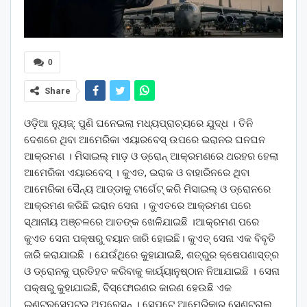
0
Share
ଓଡ଼ିଆ ନ୍ୟୁଜ୍: ପୁଣି ଘନେଇଲା ମଧ୍ୟପ୍ରାଚ୍ୟରେ ଯୁଦ୍ଧ । ତିନି
ଦେଶରେ ଥିବା ଆମେରିକା ଏୟାରବେସ୍ ଉପରେ ଇରାନର ଘନଘନ
ଆକ୍ରମଣ । ମିସାଇଲ୍ ମାଡ଼ ଓ ଡ୍ରୋନ୍ ଆକ୍ରମଣରେ ଥରହର ହେଲା
ଆମେରିକା ଏୟାରବେସ୍ । କୁଏତ, ଇରାକ ଓ ବାହାରିନରେ ଥିବା
ଆମେରିକା ସୈନ୍ୟ ଆଡ୍ଡାକୁ ଟାର୍ଗେଟ୍ କରି ମିସାଇଲ୍ ଓ ଡ୍ରୋନରେ
ଆକ୍ରମଣ କରିଛି ଇରାନ ସେନା । କୁଏତରେ ଆକ୍ରମଣ ପରେ
ସ୍ଥାନୀୟ ଅଞ୍ଚଳରେ ଆତଙ୍କ ଖେଳିଯାଇଛି ।ଆକ୍ରମଣ ପରେ
କୁଏତ ସେନା ପକ୍ଷରୁ ବୟାନ ଜାରି ହୋଇଛି। କୁଏତ୍ ସେନା ଏକ ବିବୃତି
ଜାରି କରାଯାଇଛି । ଯେଉଁଥିରେ କୁହାଯାଇଛି, ଶତ୍ରୁର କ୍ଷେପଣାସ୍ତ୍ର
ଓ ଡ୍ରୋନକୁ ପ୍ରତିହତ କରିବାକୁ କାର୍ୟ୍ୟାନୁଷ୍ଠାନ ନିଆଯାଇଛି । ସେନା
ପକ୍ଷରୁ କୁହାଯାଇଛି, ବିସ୍ଫୋରଣର କାରଣ ହେଉଛି ଏକ
ଇଣ୍ଟରସେପ୍ଟର ଅପରେସନ୍ । ସେପଟେ ଆମେରିକାର ସେଣ୍ଟ୍ରାଲ