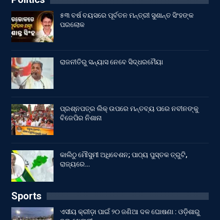
୫୩ ବର୍ଷ ବୟସରେ ପୂର୍ବତନ ମନ୍ତ୍ରୀ ସୁଶାନ୍ତ ସିଂହଙ୍କ
ପରଲୋକ
ରାଜନୀତିରୁ ସନ୍ୟାସ ନେବେ ସିଦ୍ଧରମୈୟା
ପ୍ରଶ୍ନପତ୍ର ଲିକ୍ ଉପରେ ମନ୍ତବ୍ୟ ପରେ ନବୀନଙ୍କୁ
ବିଜେପିର ନିଶାନା
କାଲିଠୁ ମୌସୁମୀ ଅଧିବେଶନ; ପାଠ୍ୟ ପୁସ୍ତକ ତ୍ରୁଟି,
ରାଜ୍ୟରେ…
Sports
ଏସୀୟ କ୍ରୀଡ଼ା ପାଇଁ ୨୦ ଜଣିଆ ଦଳ ଘୋଷଣା : ଓଡ଼ିଶାରୁ