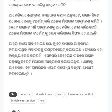
କମାଣ୍ଡୋ ଇରାନର ଦାବିକୁ ଖଣ୍ଡନ କରିଛି।
ଆମେରିକା ସେଣ୍ଟ୍ରାଲ କମାଣ୍ଡର ବୟାନ ଅନୁସାରେ, ଇରାନ ନିଜର
ପଡୋଶୀ ଦେଶକୁ ଟାର୍ଗେଟ୍ କରି ଅନେକ ମିସାଇଲ ଆକ୍ରମଣ କରିଛି ।
ତେବେ ଇରାନର ଏହି ଆକ୍ରମଣକୁ ଆମେରିକା ଫେଲ୍ କରିଦେଇଛି ।
ଅନେକ ମିସାଇଲ ଟାର୍ଗେଟ୍ କୁ ଭେଦ କରିବାରେ ବିଫଳ ହୋଇଛନ୍ତି ।
ଆହୁରି ମଧ୍ୟ ଦାବି ହୋଇଛି ଯେ, କୁଏତ ଉପରେ ଆକ୍ରମଣ
କରାଯାଇଥିବା ମିସାଇଲକୁ ଇଣ୍ଟରସେପ୍ଟ୍ କରାଯାଇଛି । ଫଳରେ ଏହା
ଲକ୍ଷ୍ୟ ଭେଦ କରିନାହିଁ । ସେହିପରି ତେହେରାନ ଉପରେ ଇରାନ
ପକ୍ଷରୁ ତିନୋଟି ମିସାଇଲ ଆକ୍ରମଣ କରାଯାଇଥିଲା । ଯାହାକୁ
ଆମେରିକା ଏବଂ ବାହାରିନର ଏୟାର ଡିଫେନ୍ସ୍ ସିଷ୍ଟମ ଆକାମୀ
କରିଦେଇଛନ୍ତି ।
america
donald trump
iran
Iran America conflict
Middle east tension
war
0