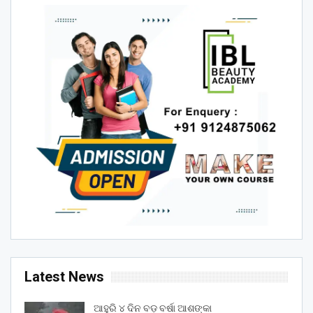
Latest News
ଆହୁରି ୪ ଦିନ ବଡ଼ ବର୍ଷା ଆଶଙ୍କା