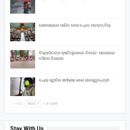
ଲୋକସଭାରେ ପାରିତ ହେଲା ବନ୍ଦେ ମାତରମ୍‌ ବିଲ୍‌
ବିସ୍ଥାପିତଙ୍କ କ୍ଷତିପୂରଣରେ ବିଳମ୍ବ: ଧାରଣାରେ
ବସିଲେ ବିଧାୟକ
ବନ୍ୟା ସ୍ଥିତିର ସମୀକ୍ଷା କଲେ ରାଜସ୍ୱମନ୍ତ୍ରୀ
PREV
NEXT
1 of 5,609
Stay With Us