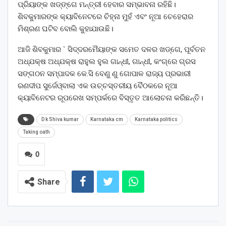
ପ୍ରିୟାଙ୍କ ଖଡ୍ଙ୍ଗେ ମନ୍ତ୍ରୀ ହେବାର ସମ୍ଭାବନା ରହିଛି।
ଶିବକୁମାରଙ୍କ କ୍ୟାବିନେଟରେ ଚିହ୍ନା ମୁହଁ ଏବଂ ନୂଆ ଚେହେରାର
ମିଶ୍ରଣ ଘଟିବ ବୋଲି କୁହାଯାଉଛି।
ଆଜି ଶିବକୁମାର ` ସିଦ୍ଦରମୈୟାଙ୍କ ସମେତ ଦଳର ଖଡ୍ଗେ, ପୂର୍ବତନ
ଅଧ୍ଯକ୍ଷ ଅଧ୍ଯକ୍ଷ ରାହୁଲ ହୁଲ ଗାନ୍ଧୀ, ଗାନ୍ଧୀ, କଂଗ୍ରେ ଗ୍ରସ
ସଙ୍ଗଠନ ସମ୍ପାଦକ କେ.ସି ବେଣୁ ଣୁ ଗୋପାଳ ରାଜ୍ୟ ପ୍ରଭାରୀ
ରଣଦୀପ ସୁର୍ଜେଓ୍ବାଲା ଏକ ଉଚ୍ଚସ୍ତରୀୟ ବୈଠକରେ ନୂଆ
କ୍ୟାବିନେଟର ରୂପରେଖ ସମ୍ପର୍କରେ ବିସ୍ତୃତ ଆଲୋଚନା କରିଛନ୍ତି।
D k Shiva kumar
Karnataka cm
Karnataka politics
Taking oath
0
Share