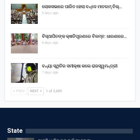
ଲୋକସଭାରେ ପାରିତ ହେଲା ବନ୍ଦେ ମାତରମ୍‌ ବିଲ୍‌…
6 days ago
ବିସ୍ଥାପିତଙ୍କ କ୍ଷତିପୂରଣରେ ବିଳମ୍ବ: ଧାରଣାରେ…
6 days ago
ବନ୍ୟା ସ୍ଥିତିର ସମୀକ୍ଷା କଲେ ରାଜସ୍ୱମନ୍ତ୍ରୀ
7 days ago
PREV
NEXT
1 of 5,609
State