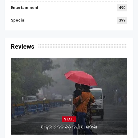
Entertainment
490
Special
399
Reviews
STATE
ଆହୁରି ୪ ଦିନ ବଡ଼ ବର୍ଷା ଆଶଙ୍କା