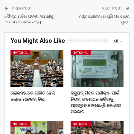
PREV POST
NEXT POST
ସୌମ୍ୟ ମର୍ଡର ଘଟଣା, ସାମ୍ନାକୁ
ମଧ୍ୟପ୍ରାଚ୍ୟରେ ପୁଣି ଘନେଇଲା
ଆସିଲା ସାଂଘାତିକ ତଥ୍ୟ
ଯୁଦ୍ଧ
You Might Also Like
All
NATIONAL
NATIONAL
ଲୋକସଭାରେ ପାରିତ ହେଲା
ବିଦ୍ୟୁତ୍ ମିଟର ପରୀକ୍ଷା ପାଇଁ
ବନ୍ଦେ ମାତରମ୍‌ ବିଲ୍‌
ନିୟମ ସଂଶୋଧନ କରିବାକୁ
ପ୍ରସ୍ତୁତ ହେଉଛନ୍ତି କେନ୍ଦ୍ର
ସରକାର
NATIONAL
NATIONAL