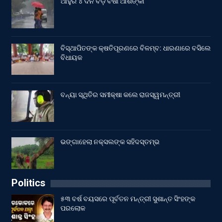
ଆହୁରି ୪ ଦିନ ବଡ଼ ବର୍ଷା ଆଶଙ୍କା
ବିସ୍ଥାପିତଙ୍କ କ୍ଷତିପୂରଣରେ ବିଳମ୍ବ: ଧାରଣାରେ ବସିଲେ
ବିଧାୟକ
ବନ୍ୟା ସ୍ଥିତିର ସମୀକ୍ଷା କଲେ ରାଜସ୍ୱମନ୍ତ୍ରୀ
ଭଙ୍ଗାହେଲା ନକ୍ସଲଙ୍କ ସହିଦସ୍ତମ୍ଭ
Politics
୫୩ ବର୍ଷ ବୟସରେ ପୂର୍ବତନ ମନ୍ତ୍ରୀ ସୁଶାନ୍ତ ସିଂହଙ୍କ
ପରଲୋକ