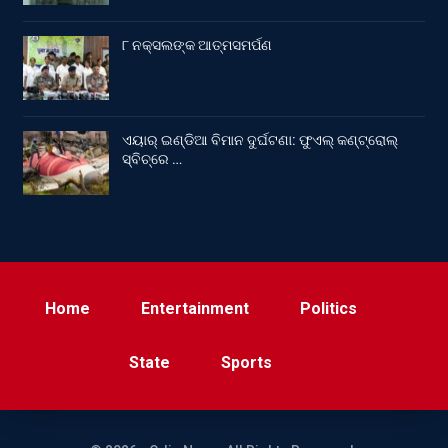
୮ ନକ୍ସଲଙ୍କ ଆତ୍ମସମର୍ପଣ
ଏୟାର୍ ଇଣ୍ଡିଆ ବିମାନ ଦୁର୍ଘଟଣା: ଫୁଏଲ୍‌ କଣ୍ଟ୍ରୋଲ୍‌
ସ୍ବିଚ୍‌ରେ …
Home
Entertainment
Politics
State
Sports