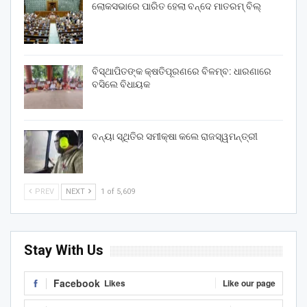
ଲୋକସଭାରେ ପାରିତ ହେଲା ବନ୍ଦେ ମାତରମ୍‌ ବିଲ୍‌
ବିସ୍ଥାପିତଙ୍କ କ୍ଷତିପୂରଣରେ ବିଳମ୍ବ: ଧାରଣାରେ
ବସିଲେ ବିଧାୟକ
ବନ୍ୟା ସ୍ଥିତିର ସମୀକ୍ଷା କଲେ ରାଜସ୍ୱମନ୍ତ୍ରୀ
PREV
NEXT
1 of 5,609
Stay With Us
Facebook
Likes
Like our page