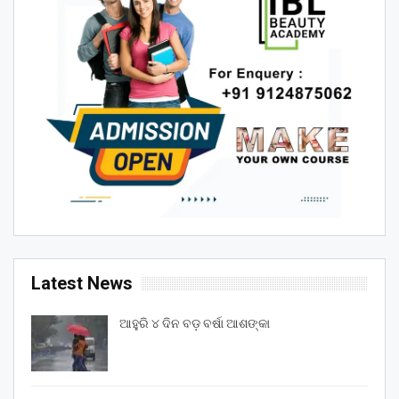
Latest News
ଆହୁରି ୪ ଦିନ ବଡ଼ ବର୍ଷା ଆଶଙ୍କା