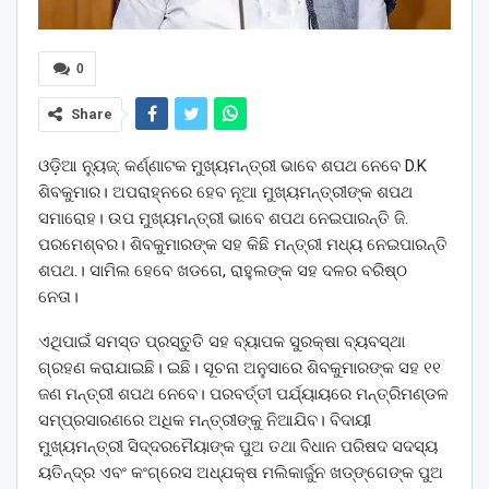
0
Share
ଓଡ଼ିଆ ନ୍ୟୁଜ୍: କର୍ଣ୍ଣାଟକ ମୁଖ୍ୟମନ୍ତ୍ରୀ ଭାବେ ଶପଥ ନେବେ D.K
ଶିବକୁମାର। ଅପରାହ୍ନରେ ହେବ ନୂଆ ମୁଖ୍ୟମନ୍ତ୍ରୀଙ୍କ ଶପଥ
ସମାରୋହ। ଉପ ମୁଖ୍ୟମନ୍ତ୍ରୀ ଭାବେ ଶପଥ ନେଇପାରନ୍ତି ଜି.
ପରମେଶ୍ବର। ଶିବକୁମାରଙ୍କ ସହ କିଛି ମନ୍ତ୍ରୀ ମଧ୍ୟ ନେଇପାରନ୍ତି
ଶପଥ.। ସାମିଲ ହେବେ ଖଡଗେ, ରାହୁଲଙ୍କ ସହ ଦଳର ବରିଷ୍ଠ
ନେତା।
ଏଥିପାଇଁ ସମସ୍ତ ପ୍ରସ୍ତୁତି ସହ ବ୍ୟାପକ ସୁରକ୍ଷା ବ୍ୟବସ୍ଥା
ଗ୍ରହଣ କରାଯାଇଛି। ଇଛି। ସୂଚନା ଅନୁସାରେ ଶିବକୁମାରଙ୍କ ସହ ୧୧
ଜଣ ମନ୍ତ୍ରୀ ଶପଥ ନେବେ। ପରବର୍ତ୍ତୀ ପର୍ଯ୍ୟାୟରେ ମନ୍ତ୍ରିମଣ୍ଡଳ
ସମ୍ପ୍ରସାରଣରେ ଅଧିକ ମନ୍ତ୍ରୀଙ୍କୁ ନିଆଯିବ। ବିଦାୟୀ
ମୁଖ୍ୟମନ୍ତ୍ରୀ ସିଦ୍ଦରମୈୟାଙ୍କ ପୁଅ ତଥା ବିଧାନ ପରିଷଦ ସଦସ୍ୟ
ୟତିନ୍ଦ୍ର ଏବଂ କଂଗ୍ରେସ ଅଧ୍ଯକ୍ଷ ମଲିକାର୍ଜୁନ ଖଡ୍ଙ୍ଗେଙ୍କ ପୁଅ