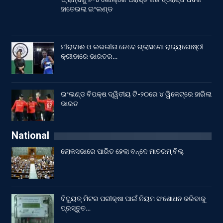
ହାତେଇଲା ଇଂଲଣ୍ଡ
ମୀରାବାଈ ଓ ଲଭଲୀନା ନେବେ ଗ୍ଲାସଗୋ ରାଜ୍ୟଗୋଷ୍ଠୀ
କ୍ରୀଡାରେ ଭାରତର…
ଇଂଲଣ୍ଡ ବିପକ୍ଷ ଦ୍ୱିତୀୟ ଟି-୨୦ରେ ୪ ୱିକେଟ୍‌ରେ ହାରିଲା
ଭାରତ
National
ଲୋକସଭାରେ ପାରିତ ହେଲା ବନ୍ଦେ ମାତରମ୍‌ ବିଲ୍‌
ବିଦ୍ୟୁତ୍ ମିଟର ପରୀକ୍ଷା ପାଇଁ ନିୟମ ସଂଶୋଧନ କରିବାକୁ
ପ୍ରସ୍ତୁତ…