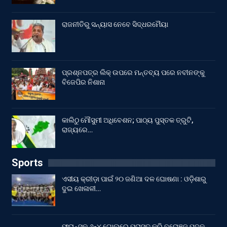
ରାଜନୀତିରୁ ସନ୍ୟାସ ନେବେ ସିଦ୍ଧରମୈୟା
ପ୍ରଶ୍ନପତ୍ର ଲିକ୍ ଉପରେ ମନ୍ତବ୍ୟ ପରେ ନବୀନଙ୍କୁ
ବିଜେପିର ନିଶାନା
କାଲିଠୁ ମୌସୁମୀ ଅଧିବେଶନ; ପାଠ୍ୟ ପୁସ୍ତକ ତ୍ରୁଟି,
ରାଜ୍ୟରେ…
Sports
ଏସୀୟ କ୍ରୀଡ଼ା ପାଇଁ ୨୦ ଜଣିଆ ଦଳ ଘୋଷଣା : ଓଡ଼ିଶାରୁ
ଦୁଇ ଖେଳାଳୀ…
ଫ୍ରାନ୍ସକୁ ୬-୪ ଗୋଲ୍‌ରେ ପରାସ୍ତ କରି ବ୍ରୋଞ୍ଜ ପଦକ