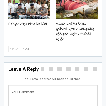
୮ ନକ୍ସଲଙ୍କ ଆତ୍ମସମର୍ପଣ
ଏୟାର୍ ଇଣ୍ଡିଆ ବିମାନ
ଦୁର୍ଘଟଣା: ଫୁଏଲ୍‌ କଣ୍ଟ୍ରୋଲ୍‌
ସ୍ବିଚ୍‌ରେ ନଥିଲେ କୌଣସି
ତ୍ରୁଟି
PREV
NEXT
Leave A Reply
Your email address will not be published.