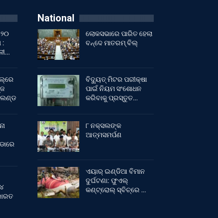
National
 ୨୦
ଲୋକସଭାରେ ପାରିତ ହେଲା
 :
ବନ୍ଦେ ମାତରମ୍‌ ବିଲ୍‌
ାଳୀ…
ଲ୍‌ରେ
ବିଦ୍ୟୁତ୍ ମିଟର ପରୀକ୍ଷା
୍ଜ
ପାଇଁ ନିୟମ ସଂଶୋଧନ
ଂଲଣ୍ଡ
କରିବାକୁ ପ୍ରସ୍ତୁତ…
ନା
୮ ନକ୍ସଲଙ୍କ
ଆତ୍ମସମର୍ପଣ
ୀଡାରେ
ଏୟାର୍ ଇଣ୍ଡିଆ ବିମାନ
ଦୁର୍ଘଟଣା: ଫୁଏଲ୍‌
 ୪
କଣ୍ଟ୍ରୋଲ୍‌ ସ୍ବିଚ୍‌ରେ …
 ଭାରତ