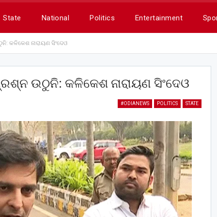
State
National
Politics
Entertainment
Spo
ୁନି: କଳିକେଶ ନାରାୟଣ ସିଂଦେଓ
୍ରଶ୍ନ ଉଠୁନି: କଳିକେଶ ନାରାୟଣ ସିଂଦେଓ
#ODIANEWS
POLITICS
STATE