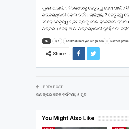
ସୂଚନା ଥାଉକି, କଳିକେଶଙ୍କୁ ନେତୃତ୍ୱ ଦେବା ପାଇଁ ୨ 
ଉତ୍ତରାଧିକାରୀ ବୋଲି ତର୍ଜମା ଚାଲିଥିଲା ? ନେତୃତ୍ୱ ଦ
ତେବେ ନେତୃତ୍ୱ ପ୍ରସଙ୍ଗକୁ ନେଇ ବିଜେଡିରେ ବିବାଦ ଦ
ଉତ୍ତର । କେହି ଆଉ ଉତ୍ତରାଧିକାରୀ ନୁହେଁ ବରଂ ନବୀନ
bjd
Kalikesh narayan singh deo
Naveen patna
Share
PREV POST
ଭୟଙ୍କର ସଡ଼କ ଦୁର୍ଘଟଣା; ୫ ମୃତ
You Might Also Like