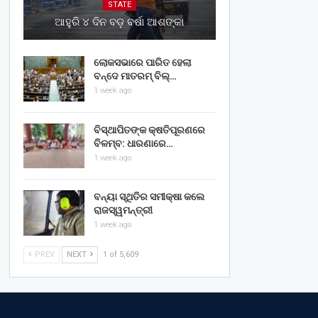
STATE
ଆହୁରି ୪ ଦିନ ବଡ଼ ବର୍ଷା ଆଶଙ୍କା
ଲୋକସଭାରେ ପାରିତ ହେଲା
ବନ୍ଦେ ମାତରମ୍‌ ବିଲ୍‌…
1 week ago
ବିସ୍ଥାପିତଙ୍କ କ୍ଷତିପୂରଣରେ
ବିଳମ୍ବ: ଧାରଣାରେ…
1 week ago
ବନ୍ୟା ସ୍ଥିତିର ସମୀକ୍ଷା କଲେ
ରାଜସ୍ୱମନ୍ତ୍ରୀ
1 week ago
PREV
NEXT
1 of 5,609