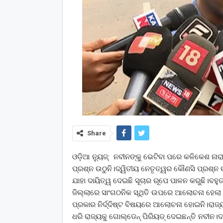
Share
ଓଡ଼ିଆ ନ୍ୟୁଜ୍: ନବୀନଙ୍କୁ ଭେଟିବା ପରେ କଳିକେଶ ନା
ପ୍ରଶ୍ନ ଉଠୁନି।ଦ୍ୱିତୀୟ ନେତୃତ୍ୱର କୌଣସି ପ୍ରଶ୍ନ 
ଯାହା ଦାୟିତ୍ୱ ଦେଇଛି ସୂଚାର ରୂପେ ପାଳନ କରୁଛି।ବହୁତ
ଜିଲ୍ଲାରେ ସାଂଗଠନିକ ସ୍ଥିତି ଉପରେ ଆଲୋଚନା ହେଲା
ପ୍ରକାର ନିର୍ଦ୍ଦିଷ୍ଟ ବିଷୟରେ ଆଲୋଚନା ହୋଇନି।ରାଜ୍ୟର
ଧରି ରାଜ୍ୟକୁ ଗୋଲ୍ଡେନ୍ ପିରିୟଡ୍ ଦେଇଛନ୍ତି ନବୀନ।ଦଳ