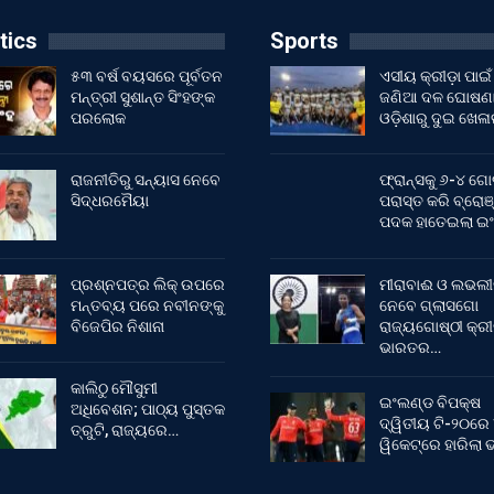
tics
Sports
୫୩ ବର୍ଷ ବୟସରେ ପୂର୍ବତନ
ଏସୀୟ କ୍ରୀଡ଼ା ପାଇଁ
ମନ୍ତ୍ରୀ ସୁଶାନ୍ତ ସିଂହଙ୍କ
ଜଣିଆ ଦଳ ଘୋଷଣା
ପରଲୋକ
ଓଡ଼ିଶାରୁ ଦୁଇ ଖେଳ
ରାଜନୀତିରୁ ସନ୍ୟାସ ନେବେ
ଫ୍ରାନ୍ସକୁ ୬-୪ ଗୋ
ସିଦ୍ଧରମୈୟା
ପରାସ୍ତ କରି ବ୍ରୋଞ
ପଦକ ହାତେଇଲା ଇ
ପ୍ରଶ୍ନପତ୍ର ଲିକ୍ ଉପରେ
ମୀରାବାଈ ଓ ଲଭଲୀ
ମନ୍ତବ୍ୟ ପରେ ନବୀନଙ୍କୁ
ନେବେ ଗ୍ଲାସଗୋ
ବିଜେପିର ନିଶାନା
ରାଜ୍ୟଗୋଷ୍ଠୀ କ୍ର
ଭାରତର…
କାଲିଠୁ ମୌସୁମୀ
ଇଂଲଣ୍ଡ ବିପକ୍ଷ
ଅଧିବେଶନ; ପାଠ୍ୟ ପୁସ୍ତକ
ଦ୍ୱିତୀୟ ଟି-୨୦ରେ
ତ୍ରୁଟି, ରାଜ୍ୟରେ…
ୱିକେଟ୍‌ରେ ହାରିଲା