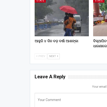
STATE
STATE
ଆହୁରି ୪ ଦିନ ବଡ଼ ବର୍ଷା ଆଶଙ୍କା
ବିସ୍ଥାପି
ଧାରଣାରେ
PREV
NEXT
Leave A Reply
Your email