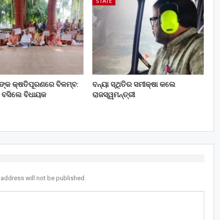
STATE
ତଙ୍କ କ୍ଷତିପୂରଣରେ ବିଳମ୍ବ:
ବନ୍ୟା ସ୍ଥିତିର ସମୀକ୍ଷା କଲେ
 ବସିଲେ ବିଧାୟକ
ରାଜସ୍ୱମନ୍ତ୍ରୀ
 address will not be published.