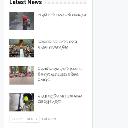
Latest News
ଆହୁରି ୪ ଦିନ ବଡ଼ ବର୍ଷା ଆଶଙ୍କା
ଲୋକସଭାରେ ପାରିତ ହେଲା
ବନ୍ଦେ ମାତରମ୍‌ ବିଲ୍‌
ବିସ୍ଥାପିତଙ୍କ କ୍ଷତିପୂରଣରେ
ବିଳମ୍ବ: ଧାରଣାରେ ବସିଲେ
ବିଧାୟକ
ବନ୍ୟା ସ୍ଥିତିର ସମୀକ୍ଷା କଲେ
ରାଜସ୍ୱମନ୍ତ୍ରୀ
PREV
NEXT
1 of 5,609