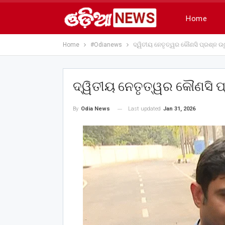
Home
Home
#Odianews
ଦ୍ୱିତୀୟ ନେତୃତ୍ୱର କୌଣସି ପ୍ରଶ୍ନ ଉଠ
ଦ୍ୱିତୀୟ ନେତୃତ୍ୱର କୌଣସି ପ
Last updated
Jan 31, 2026
By
Odia News