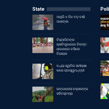
State
Poli
ଆହୁରି ୪ ଦିନ ବଡ଼ ବର୍ଷା
ଆଶଙ୍କା
ବିସ୍ଥାପିତଙ୍କ
କ୍ଷତିପୂରଣରେ ବିଳମ୍ବ:
ଧାରଣାରେ ବସିଲେ
ବିଧାୟକ
ବନ୍ୟା ସ୍ଥିତିର ସମୀକ୍ଷା
କଲେ ରାଜସ୍ୱମନ୍ତ୍ରୀ
ଭଙ୍ଗାହେଲା ନକ୍ସଲଙ୍କ
ସହିଦସ୍ତମ୍ଭ