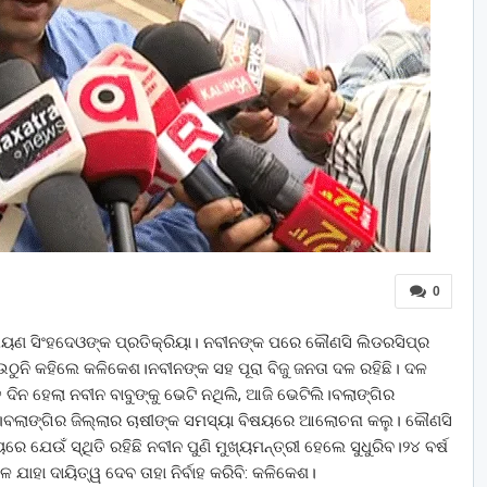
0
ରାୟଣ ସିଂହଦେଓଙ୍କ ପ୍ରତିକ୍ରିୟା। ନବୀନଙ୍କ ପରେ କୌଣସି ଲିଡରସିପ୍‌ର
ଉଠୁନି କହିଲେ କଳିକେଶ।ନବୀନଙ୍କ ସହ ପୂରା ବିଜୁ ଜନତା ଦଳ ରହିଛି। ଦଳ
 ଦିନ ହେଲା ନବୀନ ବାବୁଙ୍କୁ ଭେଟି ନଥିଲି, ଆଜି ଭେଟିଲି।ବଲାଙ୍ଗିର
।ବଲାଙ୍ଗିର ଜିଲ୍ଲାର ଚାଷୀଙ୍କ ସମସ୍ୟା ବିଷୟରେ ଆଲୋଚନା କଲୁ। କୌଣସି
େ ଯେଉଁ ସ୍ଥିତି ରହିଛି ନବୀନ ପୁଣି ମୁଖ୍ୟମନ୍ତ୍ରୀ ହେଲେ ସୁଧୁରିବ।୨୪ ବର୍ଷ
 ଯାହା ଦାୟିତ୍ୱ ଦେବ ତାହା ନିର୍ବାହ କରିବି: କଳିକେଶ।