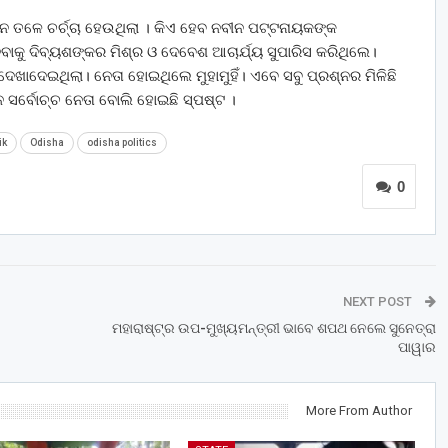
ଦିନ ତଳେ ଚର୍ଚ୍ଚା ହେଉଥିଲା । କିଏ ହେବ ନବୀନ ପଟ୍ଟନାୟକଙ୍କ
େବାକୁ ଦିବ୍ୟଶଙ୍କର ମିଶ୍ର ଓ ଦେବେଶ ଆଚାର୍ଯ୍ୟ ସୁପାରିସ କରିଥିଲେ।
େଖାଦେଇଥିଲା। ନେତା ହୋଇଥିଲେ ମୁହାମୁହିଁ। ଏବେ ସବୁ ପ୍ରଶ୍ନର ମିଳିଛି
 ସର୍ବୋଚ୍ଚ ନେତା ବୋଲି ହୋଇଛି ସ୍ପଷ୍ଟ ।
ik
Odisha
odisha politics
0
NEXT POST
ମହାରାଷ୍ଟ୍ର ଉପ-ମୁଖ୍ୟମନ୍ତ୍ରୀ ଭାବେ ଶପଥ ନେଲେ ସୁନେତ୍ରା
ପାୱାର
More From Author