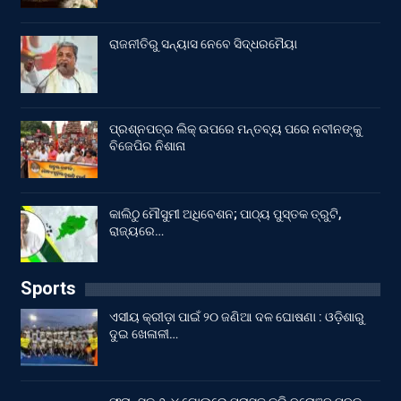
ରାଜନୀତିରୁ ସନ୍ୟାସ ନେବେ ସିଦ୍ଧରମୈୟା
ପ୍ରଶ୍ନପତ୍ର ଲିକ୍ ଉପରେ ମନ୍ତବ୍ୟ ପରେ ନବୀନଙ୍କୁ
ବିଜେପିର ନିଶାନା
କାଲିଠୁ ମୌସୁମୀ ଅଧିବେଶନ; ପାଠ୍ୟ ପୁସ୍ତକ ତ୍ରୁଟି,
ରାଜ୍ୟରେ…
Sports
ଏସୀୟ କ୍ରୀଡ଼ା ପାଇଁ ୨୦ ଜଣିଆ ଦଳ ଘୋଷଣା : ଓଡ଼ିଶାରୁ
ଦୁଇ ଖେଳାଳୀ…