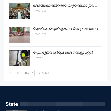
ଲୋକସଭାରେ ପାରିତ ହେଲା ବନ୍ଦେ ମାତରମ୍‌ ବିଲ୍‌…
1 week ago
ବିସ୍ଥାପିତଙ୍କ କ୍ଷତିପୂରଣରେ ବିଳମ୍ବ: ଧାରଣାରେ…
1 week ago
ବନ୍ୟା ସ୍ଥିତିର ସମୀକ୍ଷା କଲେ ରାଜସ୍ୱମନ୍ତ୍ରୀ
1 week ago
PREV
NEXT
1 of 5,609
State