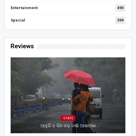
Entertainment
490
Special
399
Reviews
STATE
ଆହୁରି ୪ ଦିନ ବଡ଼ ବର୍ଷା ଆଶଙ୍କା