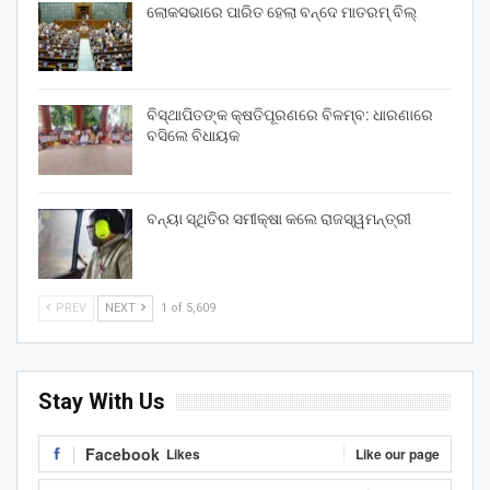
ଲୋକସଭାରେ ପାରିତ ହେଲା ବନ୍ଦେ ମାତରମ୍‌ ବିଲ୍‌
ବିସ୍ଥାପିତଙ୍କ କ୍ଷତିପୂରଣରେ ବିଳମ୍ବ: ଧାରଣାରେ
ବସିଲେ ବିଧାୟକ
ବନ୍ୟା ସ୍ଥିତିର ସମୀକ୍ଷା କଲେ ରାଜସ୍ୱମନ୍ତ୍ରୀ
PREV
NEXT
1 of 5,609
Stay With Us
Facebook
Likes
Like our page