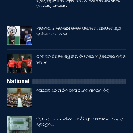
ଫ୍ରାନ୍ସକୁ ୬-୪ ଗୋଲ୍‌ରେ ପରାସ୍ତ କରି ବ୍ରୋଞ୍ଜ ପଦକ
ହାତେଇଲା ଇଂଲଣ୍ଡ
ମୀରାବାଈ ଓ ଲଭଲୀନା ନେବେ ଗ୍ଲାସଗୋ ରାଜ୍ୟଗୋଷ୍ଠୀ
କ୍ରୀଡାରେ ଭାରତର…
ଇଂଲଣ୍ଡ ବିପକ୍ଷ ଦ୍ୱିତୀୟ ଟି-୨୦ରେ ୪ ୱିକେଟ୍‌ରେ ହାରିଲା
ଭାରତ
National
ଲୋକସଭାରେ ପାରିତ ହେଲା ବନ୍ଦେ ମାତରମ୍‌ ବିଲ୍‌
ବିଦ୍ୟୁତ୍ ମିଟର ପରୀକ୍ଷା ପାଇଁ ନିୟମ ସଂଶୋଧନ କରିବାକୁ
ପ୍ରସ୍ତୁତ…