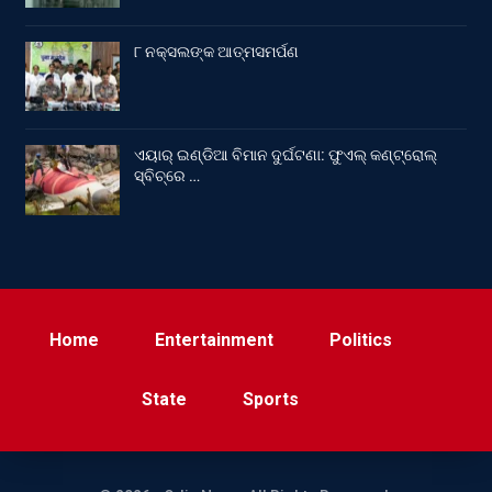
୮ ନକ୍ସଲଙ୍କ ଆତ୍ମସମର୍ପଣ
ଏୟାର୍ ଇଣ୍ଡିଆ ବିମାନ ଦୁର୍ଘଟଣା: ଫୁଏଲ୍‌ କଣ୍ଟ୍ରୋଲ୍‌
ସ୍ବିଚ୍‌ରେ …
Home
Entertainment
Politics
State
Sports