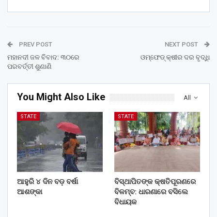
PREV POST
NEXT POST
ମହାନଦୀ ଜଳ ବିବାଦ: ୩୦ରେ
ଓମ୍‌ଫେଡ୍‌ କ୍ଷୀର ଦର ବୃଦ୍ଧି
ପରବର୍ତ୍ତୀ ଶୁଣାଣି
You Might Also Like
All
STATE
STATE
ଆହୁରି ୪ ଦିନ ବଡ଼ ବର୍ଷା
ବିସ୍ଥାପିତଙ୍କ କ୍ଷତିପୂରଣରେ
ଆଶଙ୍କା
ବିଳମ୍ବ: ଧାରଣାରେ ବସିଲେ
ବିଧାୟକ