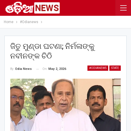
Home
#Odianews
ଜିତୁ ମୁଣ୍ଡା ଘଟଣା; ନିର୍ମଳାଙ୍କୁ
ନବୀନଙ୍କ ଚିଠି
#ODIANEWS
STATE
On
May 2, 2026
By
Odia News