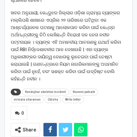
ସ୍ଥାନରେ ହେବନି।
ଖବର ଅନୁଯାୟୀ, କେନ୍ଦୁଝର ଜିଲ୍ଲାର ଓଡ଼ିଶା ଗ୍ରାମ୍ୟ ବ୍ୟାଙ୍କର
ମଲ୍ଲିପଶି ଶାଖାରେ ଏପ୍ରିଲ ୨୭ ତାରିଖରେ ଘଟିଥିବା ଏକ
ଆଶ୍ଚର୍ଯ୍ୟଜନକ ଘଟଣାକୁ ଆଲୋକପାତ କରିବା ପାଇଁ କେନ୍ଦ୍ର
ଅର୍ଥମନ୍ତ୍ରୀଙ୍କୁ ଚିଠି ଲେଖିଛନ୍ତି ବିରୋଧୀ ଦଳ ନେତା ନବୀନ
ପଟ୍ଟନାୟକ । ବ୍ୟାଙ୍କ ଏହି ଅମାନବୀୟ ଆଚରଣକୁ ଯଥାର୍ଥ କରିବା
ପାଇଁ RBI ନିର୍ଦ୍ଦେଶାବଳୀର ଆଳ ଦେଖାଉଛି | ଏହା ବ୍ୟାଙ୍କ
ଅଧିକାରୀଙ୍କର ଦାୟିତ୍ୱ ବୋଧତାକୁ ଲୁଚେଇବା ପାଇଁ ଚେଷ୍ଟା
କରାଯାଉଛି | ଗଣତନ୍ତ୍ରରେ ନିୟମ ନାଗରିକମାନଙ୍କୁ ଅପମାନିତ
କରିବା ପାଇଁ ନୁହେଁ, ବରଂ ସଶକ୍ତ କରିବା ପାଇଁ ଉଦ୍ଦିଷ୍ଟ ବୋଲି
କହିଛନ୍ତି ନବୀନ ।
Kendujhar skeleton incident
Naveen patnaik
nirmala sitaraman
Odisha
Write letter
0
Share