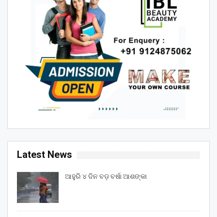
Latest News
ଆହୁରି ୪ ଦିନ ବଡ଼ ବର୍ଷା ଆଶଙ୍କା