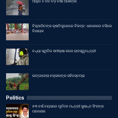
ଆହୁରି ୪ ଦିନ ବଡ଼ ବର୍ଷା ଆଶଙ୍କା
ବିସ୍ଥାପିତଙ୍କ କ୍ଷତିପୂରଣରେ ବିଳମ୍ବ: ଧାରଣାରେ ବସିଲେ
ବିଧାୟକ
ବନ୍ୟା ସ୍ଥିତିର ସମୀକ୍ଷା କଲେ ରାଜସ୍ୱମନ୍ତ୍ରୀ
ଭଙ୍ଗାହେଲା ନକ୍ସଲଙ୍କ ସହିଦସ୍ତମ୍ଭ
Politics
୫୩ ବର୍ଷ ବୟସରେ ପୂର୍ବତନ ମନ୍ତ୍ରୀ ସୁଶାନ୍ତ ସିଂହଙ୍କ
ପରଲୋକ