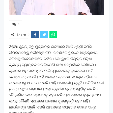
0
Share
ଓଡ଼ିଆ ନ୍ୟୁଜ୍: ଜିତୁ ମୁଣ୍ଡାଙ୍କ ଘଟଣାରେ ଅର୍ଥମନ୍ତ୍ରୀ ନିର୍ମଳା
ସୀତାରମଣଙ୍କୁ ନବୀନଙ୍କ ଚିଠି। ଘଟଣାରେ ତୁରନ୍ତ ହସ୍ତକ୍ଷେପ
କରିବାକୁ ନିବେଦନ କଲେ ନବୀନ। କେନ୍ଦୁଝର ଜିଲ୍ଲାର ଓଡ଼ିଶା
ଗ୍ରାମ୍ୟ ବ୍ୟାଙ୍କର ମଲ୍ଲିପୋସି ଶାଖା ସମ୍ପର୍କରେ ଲେଖିଲେ।
ବ୍ୟାଙ୍କ ଅଧିକାରୀଙ୍କର ଦାୟିତ୍ୱବୋଧତାକୁ ଲୁଚେଇବା ପାଇଁ
ଚେଷ୍ଟା କରାଯାଉଛି। ଏହି ଅଭାବନୀୟ ଘଟଣା ସମଗ୍ର ଓଡ଼ିଶାରେ
ଜନଭାବନାକୁ ଆଘାତ ଦେଇଛି। ଏହି ଅଭାବନୀୟ ତ୍ରୁଟି ପାଇଁ କିଏ ଦାୟୀ
ତୁରନ୍ତ ସ୍ଥିର କରାଯାଉ। ଏହା ଗ୍ରାମୀଣ ବ୍ୟାଙ୍କଗୁଡ଼ିକୁ ନାଗରିକ
କୈନ୍ଦ୍ରିକ ସେବା ପ୍ରଦାନକୁ ସହଜ କରିବ।ଆପଣଙ୍କ ହସ୍ତକ୍ଷେପ
ଦ୍ବାରା କୌଣସି ସ୍ଥାନରେ ଘଟଣାର ପୁନରାବୃତ୍ତି ହେବ ନାହିଁ।
ନାଗରିକଙ୍କ ପ୍ରତି ଏପରି ଅମାନବୀୟ ବ୍ୟବହାର ଦେଶର ଅନ୍ୟ