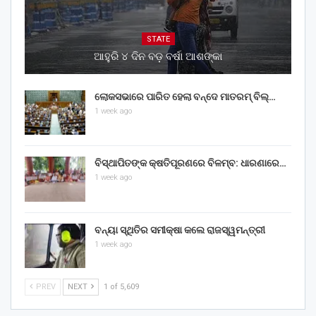
STATE
ଆହୁରି ୪ ଦିନ ବଡ଼ ବର୍ଷା ଆଶଙ୍କା
ଲୋକସଭାରେ ପାରିତ ହେଲା ବନ୍ଦେ ମାତରମ୍‌ ବିଲ୍‌…
1 week ago
ବିସ୍ଥାପିତଙ୍କ କ୍ଷତିପୂରଣରେ ବିଳମ୍ବ: ଧାରଣାରେ…
1 week ago
ବନ୍ୟା ସ୍ଥିତିର ସମୀକ୍ଷା କଲେ ରାଜସ୍ୱମନ୍ତ୍ରୀ
1 week ago
PREV
NEXT
1 of 5,609