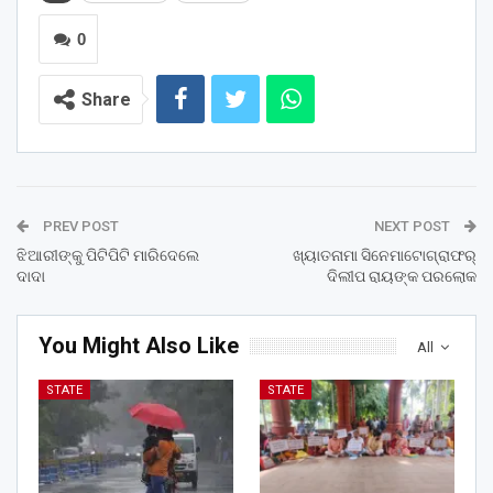
0
Share
PREV POST
NEXT POST
ଝିଆରୀଙ୍କୁ ପିଟିପିଟି ମାରିଦେଲେ
ଖ୍ୟାତନାମା ସିନେମାଟୋଗ୍ରାଫର୍
ଦାଦା
ଦିଲୀପ ରାୟଙ୍କ ପରଲୋକ
You Might Also Like
All
STATE
STATE