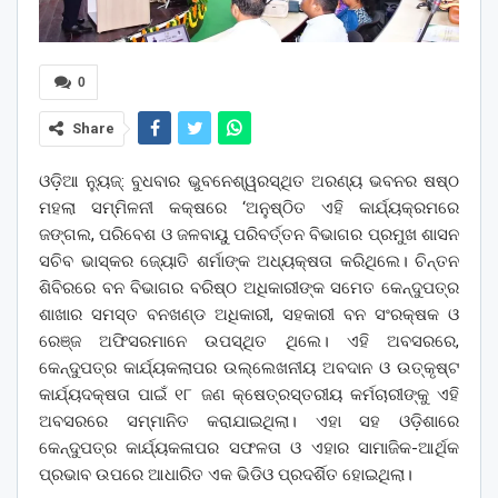
0
Share
ଓଡ଼ିଆ ନ୍ୟୁଜ୍: ବୁଧବାର ଭୁବନେଶ୍ୱରସ୍ଥିତ ଅରଣ୍ୟ ଭବନର ଷଷ୍ଠ
ମହଲା ସମ୍ମିଳନୀ କକ୍ଷରେ ‘ଅନୁଷ୍ଠିତ ଏହି କାର୍ଯ୍ୟକ୍ରମରେ
ଜଙ୍ଗଲ, ପରିବେଶ ଓ ଜଳବାୟୁ ପରିବର୍ତ୍ତନ ବିଭାଗର ପ୍ରମୁଖ ଶାସନ
ସଚିବ ଭାସ୍କର ଜ୍ୟୋତି ଶର୍ମାଙ୍କ ଅଧ୍ୟକ୍ଷତା କରିଥିଲେ। ଚିନ୍ତନ
ଶିବିରରେ ବନ ବିଭାଗର ବରିଷ୍ଠ ଅଧିକାରୀଙ୍କ ସମେତ କେନ୍ଦୁପତ୍ର
ଶାଖାର ସମସ୍ତ ବନଖଣ୍ଡ ଅଧିକାରୀ, ସହକାରୀ ବନ ସଂରକ୍ଷକ ଓ
ରେଞ୍ଜ ଅଫିସରମାନେ ଉପସ୍ଥିତ ଥିଲେ। ଏହି ଅବସରରେ,
କେନ୍ଦୁପତ୍ର କାର୍ଯ୍ୟକଲାପର ଉଲ୍ଲେଖନୀୟ ଅବଦାନ ଓ ଉତ୍କୃଷ୍ଟ
କାର୍ଯ୍ୟଦକ୍ଷତା ପାଇଁ ୧୮ ଜଣ କ୍ଷେତ୍ରସ୍ତରୀୟ କର୍ମଚାରୀଙ୍କୁ ଏହି
ଅବସରରେ ସମ୍ମାନିତ କରାଯାଇଥିଲା। ଏହା ସହ ଓଡ଼ିଶାରେ
କେନ୍ଦୁପତ୍ର କାର୍ଯ୍ୟକଳାପର ସଫଳତା ଓ ଏହାର ସାମାଜିକ-ଆର୍ଥିକ
ପ୍ରଭାବ ଉପରେ ଆଧାରିତ ଏକ ଭିଡିଓ ପ୍ରଦର୍ଶିତ ହୋଇଥିଲା।