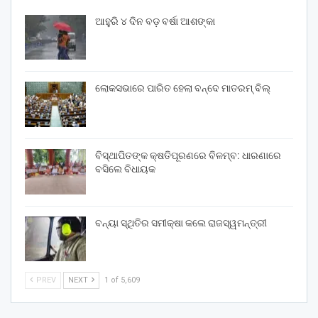
ଆହୁରି ୪ ଦିନ ବଡ଼ ବର୍ଷା ଆଶଙ୍କା
ଲୋକସଭାରେ ପାରିତ ହେଲା ବନ୍ଦେ ମାତରମ୍‌ ବିଲ୍‌
ବିସ୍ଥାପିତଙ୍କ କ୍ଷତିପୂରଣରେ ବିଳମ୍ବ: ଧାରଣାରେ
ବସିଲେ ବିଧାୟକ
ବନ୍ୟା ସ୍ଥିତିର ସମୀକ୍ଷା କଲେ ରାଜସ୍ୱମନ୍ତ୍ରୀ
PREV
NEXT
1 of 5,609