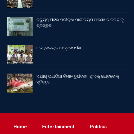
ବିଦ୍ୟୁତ୍ ମିଟର ପରୀକ୍ଷା ପାଇଁ ନିୟମ ସଂଶୋଧନ କରିବାକୁ
ପ୍ରସ୍ତୁତ…
୮ ନକ୍ସଲଙ୍କ ଆତ୍ମସମର୍ପଣ
ଏୟାର୍ ଇଣ୍ଡିଆ ବିମାନ ଦୁର୍ଘଟଣା: ଫୁଏଲ୍‌ କଣ୍ଟ୍ରୋଲ୍‌
ସ୍ବିଚ୍‌ରେ …
Home
Entertainment
Politics