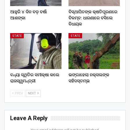
ଆହୁରି ୪ ଦିନ ବଡ଼ ବର୍ଷା
ବିସ୍ଥାପିତଙ୍କ କ୍ଷତିପୂରଣରେ
ଆଶଙ୍କା
ବିଳମ୍ବ: ଧାରଣାରେ ବସିଲେ
ବିଧାୟକ
STATE
STATE
ବନ୍ୟା ସ୍ଥିତିର ସମୀକ୍ଷା କଲେ
ଭଙ୍ଗାହେଲା ନକ୍ସଲଙ୍କ
ରାଜସ୍ୱମନ୍ତ୍ରୀ
ସହିଦସ୍ତମ୍ଭ
PREV
NEXT
Leave A Reply