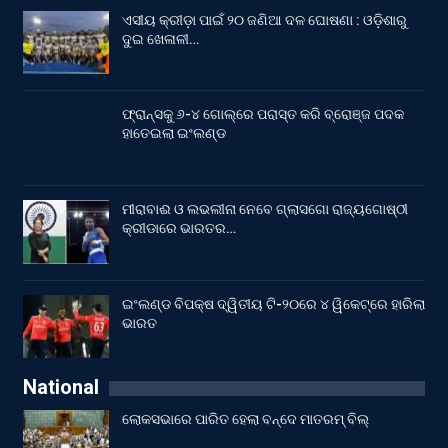
ଏସୀୟ କ୍ରୀଡ଼ା ପାଇଁ ୨୦ ଜଣିଆ ଦଳ ଘୋଷଣା : ଓଡ଼ିଶାରୁ
ଦୁଇ ଖେଳାଳୀ…
ଫ୍ରାନ୍ସକୁ ୬-୪ ଗୋଲ୍‌ରେ ପରାସ୍ତ କରି ବ୍ରୋଞ୍ଜ ପଦକ
ହାତେଇଲା ଇଂଲଣ୍ଡ
ମୀରାବାଈ ଓ ଲଭଲୀନା ନେବେ ଗ୍ଲାସଗୋ ରାଜ୍ୟଗୋଷ୍ଠୀ
କ୍ରୀଡାରେ ଭାରତର…
ଇଂଲଣ୍ଡ ବିପକ୍ଷ ଦ୍ୱିତୀୟ ଟି-୨୦ରେ ୪ ୱିକେଟ୍‌ରେ ହାରିଲା
ଭାରତ
National
ଲୋକସଭାରେ ପାରିତ ହେଲା ବନ୍ଦେ ମାତରମ୍‌ ବିଲ୍‌