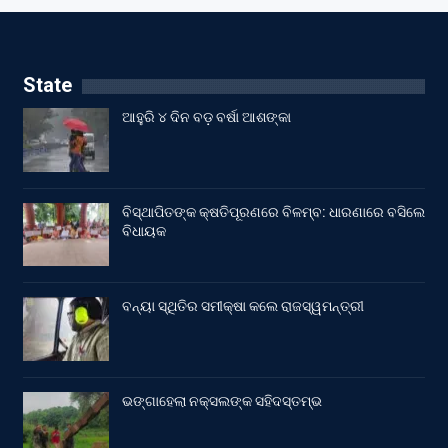
State
ଆହୁରି ୪ ଦିନ ବଡ଼ ବର୍ଷା ଆଶଙ୍କା
ବିସ୍ଥାପିତଙ୍କ କ୍ଷତିପୂରଣରେ ବିଳମ୍ବ: ଧାରଣାରେ ବସିଲେ
ବିଧାୟକ
ବନ୍ୟା ସ୍ଥିତିର ସମୀକ୍ଷା କଲେ ରାଜସ୍ୱମନ୍ତ୍ରୀ
ଭଙ୍ଗାହେଲା ନକ୍ସଲଙ୍କ ସହିଦସ୍ତମ୍ଭ