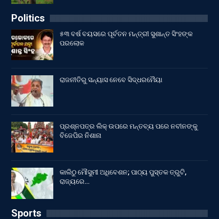
Politics
୫୩ ବର୍ଷ ବୟସରେ ପୂର୍ବତନ ମନ୍ତ୍ରୀ ସୁଶାନ୍ତ ସିଂହଙ୍କ
ପରଲୋକ
ରାଜନୀତିରୁ ସନ୍ୟାସ ନେବେ ସିଦ୍ଧରମୈୟା
ପ୍ରଶ୍ନପତ୍ର ଲିକ୍ ଉପରେ ମନ୍ତବ୍ୟ ପରେ ନବୀନଙ୍କୁ
ବିଜେପିର ନିଶାନା
କାଲିଠୁ ମୌସୁମୀ ଅଧିବେଶନ; ପାଠ୍ୟ ପୁସ୍ତକ ତ୍ରୁଟି,
ରାଜ୍ୟରେ…
Sports