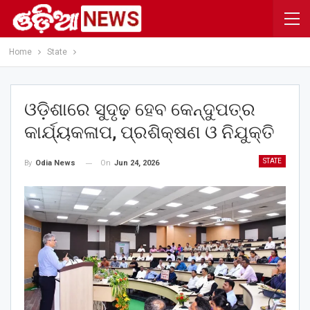
Home
State
ଓଡ଼ିଶାରେ ସୁଦୃଢ଼ ହେବ କେନ୍ଦୁପତ୍ର
କାର୍ଯ୍ୟକଳାପ, ପ୍ରଶିକ୍ଷଣ ଓ ନିଯୁକ୍ତି
STATE
On
Jun 24, 2026
By
Odia News