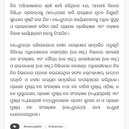
ନିଜ ଅଭିଭାଷଣରେ ଶ୍ରୀ ଶର୍ମା କହିଥିଲେ ଯେ, ଆଗାମୀ ଦିନରେ
ବିଭିନ୍ନ ପ୍ରକଳ୍ପକୁ ଆମନ୍ତ୍ରଣ କରି ରାଜ୍ୟରେ ନୂତନ ନିଯୁକ୍ତି
ସୁଯୋଗ ସୃଷ୍ଟି କରା ଯିବ। କେନ୍ଦୁପତ୍ର କାର୍ଯ୍ୟକଳାପକୁ ଅଧିକ ସୁଦୃଢ଼
ଓ ପ୍ରଭାବଶାଳୀ କରିବା ପାଇଁ ବ୍ୟାପକ ପ୍ରଶିକ୍ଷଣ ଏବଂ ଦକ୍ଷତା
ବିକାଶ କାର୍ଯ୍ୟକ୍ରମ ହାତକୁ ନିଆଯିବ।
କେନ୍ଦୁପତ୍ର ପରିଚାଳନାରେ ନବୀନ ପଦକ୍ଷେପ ସମ୍ପର୍କିତ ଅନୁଭୂତି
ବିନିମୟ ଅଧିବେଶନରେ ବଲାଙ୍ଗୀର (କେ.ଏଲ୍.) ବିଭାଗର ସହକାରୀ
ବନ ସଂରକ୍ଷକ ଏବଂ ବୌଦ୍ଧ (କେ.ଏଲ୍.), ଭବାନୀପାଟଣା (କେ.ଏଲ୍.)
ଓ ରାଉରକେଲା (କେ.ଏଲ୍.) ଡିଭିଜନର ବନଖଣ୍ଡ ଅଧିକାରୀମାନେ ନିଜ
ନିଜ ବିଭାଗରେ ଗ୍ରହଣ କରାଯାଇଥିବା ସଫଳ ହସ୍ତକ୍ଷେପ, ଉତ୍ତମ
ପଦ୍ଧତି ଓ ନବୀନ ଉଦ୍ୟମ ସମ୍ପର୍କରେ ଉପସ୍ଥାପନା କରିଥିଲେ।
ପ୍ରଧାନ ମୁଖ୍ୟ ବନ ସଂରକ୍ଷକ ତଥା ବନ ବାହିନୀ ମୁଖ୍ୟ, ଓଡ଼ିଶା, ଡ
କେ ମୁରୁଗେସନ, ପ୍ରଧାନ ମୁଖ୍ୟ ବନ ସଂରକ୍ଷକ (ବନ୍ୟପ୍ରାଣୀ) ଏବଂ
ମୁଖ୍ୟ ବନ୍ୟପ୍ରାଣୀ ତତ୍ତ୍ୱାବଧାରକ ପ୍ରେମ କୁମାର ଝା ଓ ପ୍ରଧାନ
ମୁଖ୍ୟ ବନ ସଂରକ୍ଷକ (କେନ୍ଦୁପତ୍ର) ଉମା ନନ୍ଦୁରୀ
ଯୋଗଦେଇଥିଲେ।
#newsupdate
#odianews