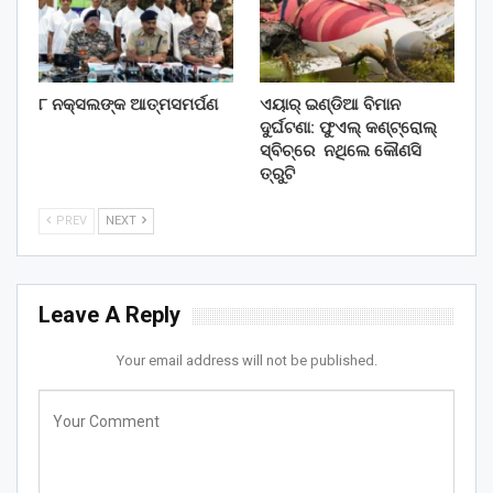
୮ ନକ୍ସଲଙ୍କ ଆତ୍ମସମର୍ପଣ
ଏୟାର୍ ଇଣ୍ଡିଆ ବିମାନ
ଦୁର୍ଘଟଣା: ଫୁଏଲ୍‌ କଣ୍ଟ୍ରୋଲ୍‌
ସ୍ବିଚ୍‌ରେ ନଥିଲେ କୌଣସି
ତ୍ରୁଟି
PREV
NEXT
Leave A Reply
Your email address will not be published.