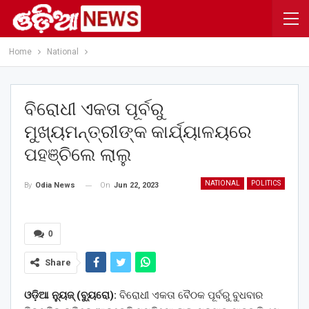
Home
National
ବିରୋଧୀ ଏକତା ପୂର୍ବରୁ
ମୁଖ୍ୟମନ୍ତ୍ରୀଙ୍କ କାର୍ଯ୍ୟାଳୟରେ
ପହଞ୍ଚିଲେ ଲାଲୁ
NATIONAL
POLITICS
On
Jun 22, 2023
By
Odia News
0
Share
ଓଡ଼ିଆ ନ୍ୟୁଜ୍ (ବ୍ୟୁରୋ):
ବିରୋଧୀ ଏକତା ବୈଠକ ପୂର୍ବରୁ ବୁଧବାର