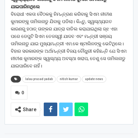
ଯାଇପାରିନଥିଲେ
ବିରୋଧୀ ଏକତା ବୈଠକକୁ ନିମନ୍ତ୍ରଣ କରିବାକୁ ସିଏମ ନୀତୀଶ
କୁମାରଙ୍କୁ ତାମିଲନାଡୁ ଯିବାକୁ ପଡିଲା। କିନ୍ତୁ, ସ୍ୱାସ୍ଥ୍ୟଗତ
କାରଣରୁ ହଠାତ୍ ତାଙ୍କର ଯାତ୍ରା ବାତିଲ କରାଯାଇଥିଲା ଜ୍ଝ ଏହା
ପରେ ଡେପୁଟି ସିଏମ ତେଜସ୍ୱୀ ଯାଦବ ଏବଂ ମନ୍ତ୍ରୀ ସଞ୍ଜୟ
ତାମିଲନାଡୁ ଯାଇ ମୁଖ୍ୟମନ୍ତ୍ରୀ ଏମ.କେ ଷ୍ଟାଲିନଙ୍କୁ ଭେଟିଥିଲେ।
ବିହାର ସରକାରଙ୍କ ଅର୍ଥମନ୍ତ୍ରୀ ବିଜୟ ଚୌଧୁରୀ କହିଛନ୍ତି ଯେ ସିଏମ
ନୀତୀଶ କୁମାରଙ୍କ ସ୍ୱାସ୍ଥ୍ୟ ଅବସ୍ଥା ଖରାପ, ତେଣୁ ସେ ତାମିଲନାଡୁ
ଯାଇପାରିବେ ନାହିଁ।
lalau prasad yadab
nitish kumar
update news
0
Share