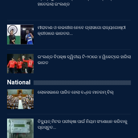
ହାତେଇଲା ଇଂଲଣ୍ଡ
ମୀରାବାଈ ଓ ଲଭଲୀନା ନେବେ ଗ୍ଲାସଗୋ ରାଜ୍ୟଗୋଷ୍ଠୀ
କ୍ରୀଡାରେ ଭାରତର…
ଇଂଲଣ୍ଡ ବିପକ୍ଷ ଦ୍ୱିତୀୟ ଟି-୨୦ରେ ୪ ୱିକେଟ୍‌ରେ ହାରିଲା
ଭାରତ
National
ଲୋକସଭାରେ ପାରିତ ହେଲା ବନ୍ଦେ ମାତରମ୍‌ ବିଲ୍‌
ବିଦ୍ୟୁତ୍ ମିଟର ପରୀକ୍ଷା ପାଇଁ ନିୟମ ସଂଶୋଧନ କରିବାକୁ
ପ୍ରସ୍ତୁତ…