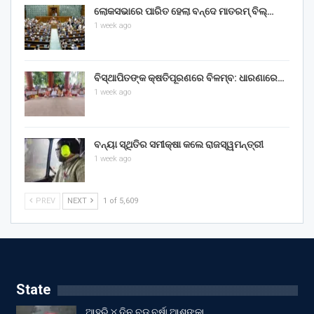
ଲୋକସଭାରେ ପାରିତ ହେଲା ବନ୍ଦେ ମାତରମ୍‌ ବିଲ୍‌…
1 week ago
ବିସ୍ଥାପିତଙ୍କ କ୍ଷତିପୂରଣରେ ବିଳମ୍ବ: ଧାରଣାରେ…
1 week ago
ବନ୍ୟା ସ୍ଥିତିର ସମୀକ୍ଷା କଲେ ରାଜସ୍ୱମନ୍ତ୍ରୀ
1 week ago
PREV
NEXT
1 of 5,609
State
ଆହୁରି ୪ ଦିନ ବଡ଼ ବର୍ଷା ଆଶଙ୍କା