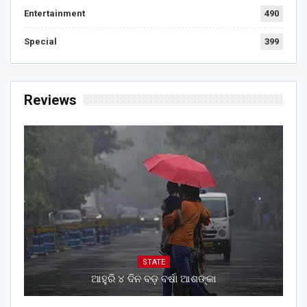
Entertainment
490
Special
399
Reviews
STATE
ଆହୁରି ୪ ଦିନ ବଡ଼ ବର୍ଷା ଆଶଙ୍କା