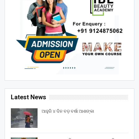
Latest News
ଆହୁରି ୪ ଦିନ ବଡ଼ ବର୍ଷା ଆଶଙ୍କା