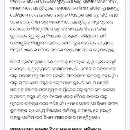
ବିଳମ୍ବିତ ରାତିରେ ଆରଜେଡି ସୁପ୍ରିମୋ ଲାଲୁ ପ୍ରସାଦ ଯାଦବ ସିଏମ୍
ବାସଭବନରେ ପହଞ୍ଚିଥିଲେ। ସେଠାରେ ସେ ସିଏମ ନୀତୀଶ କୁମାରଙ୍କୁ
ଭେଟିଥିଲେ। ସେମାନଙ୍କର ମଙ୍ଗଳ ବିଷୟରେ ଜାଣ ଜ୍ଝ ଦୀର୍ଘ ସମୟ
ପରେ ହଠାତ୍ ସିଏମ ଙ୍କ ବାସଭବନରେ ପହଞ୍ଚିଥିବା ଲାଲୁ ପ୍ରସାଦ
ସେଠାରେ ୨୨ ମିନିଟ୍ ରହିଲେ ଜ୍ଝ ଏହି ସମୟରେ ସିଏମ ନୀତୀଶ
କୁମାରଙ୍କ ସ୍ୱାସ୍ଥ୍ୟ ବିଷୟରେ ଆଲୋଚନା କରିଥିଲେ। ଯଦି
ଉତ୍ସଗୁଡିକ ବିଶ୍ୱାସ କରାଯାଏ, ତେବେ ଦୁଇ ନେତାଙ୍କ ମଧ୍ୟରେ
ବିରୋଧୀ ଏକତାର ବୈଠକ ଉପରେ ମଧ୍ୟ ଆଲୋଚନା କରାଯାଇଥିଲା।
କିଡନୀ ପ୍ରତିରୋପଣ ପରେ ପାଟନାକୁ ଫେରିଥିବା ଲାଲୁ ପ୍ରସାଦ ପୂର୍ବ
ଅପେକ୍ଷା ସ୍ୱାସ୍ଥ୍ୟକର ଦେଖାଯାଉଛନ୍ତି। ତେବେ ଡାକ୍ତରମାନେ
ଲାଲୁ ପ୍ରସାଦଙ୍କୁ ଅନେକ ସତର୍କତା ଅବଲମ୍ବନ କରିବାକୁ କହିଛନ୍ତି।
ଲାଲୁ ଚାରିପାଖରେ ରହୁଥିବା ଲୋକମାନେ କୁହନ୍ତି ଯେ ଆରଜେଡି
ସଭାପତି ବିହାରର ପ୍ରତ୍ୟେକ କାର୍ୟ୍ୟକଳାପକୁ କ୍ରମାଗତ ଭାବରେ
ଅପଡେଟ୍ କରୁଛନ୍ତି ଜ୍ଝ ବିରୋଧୀ ଏକତା ବୈଠକ ଉପରେ ଲାଲୁ
ପ୍ରସାଦ ତୀକ୍ଷ୍ଣ ନଜର ରଖିଛନ୍ତି। ଯେତେବେଳେ ସେ ସିଏମ ନୀତୀଶ
କୁମାରଙ୍କ ସ୍ୱାସ୍ଥ୍ୟ ବିଷୟରେ ଜାଣିବାକୁ ପାଇଲେ, ସେ ତୁରନ୍ତ
ତାଙ୍କୁ ଭେଟିବା ପାଇଁ ସିଏମ ବାସଭବନରେ ପହଞ୍ଚିଥିଲେ।
ସ୍ୱାସ୍ଥ୍ୟଗତ କାରଣରୁ ସିଏମ ନୀତୀଶ କୁମାର ତାମିଲନାଡୁ