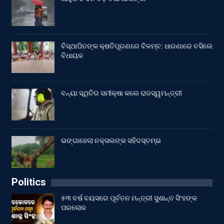
ବିସ୍ଥାପିତଙ୍କ କ୍ଷତିପୂରଣରେ ବିଳମ୍ବ: ଧାରଣାରେ ବସିଲେ
ବିଧାୟକ
ବନ୍ୟା ସ୍ଥିତିର ସମୀକ୍ଷା କଲେ ରାଜସ୍ୱମନ୍ତ୍ରୀ
ଭଙ୍ଗାହେଲା ନକ୍ସଲଙ୍କ ସହିଦସ୍ତମ୍ଭ
Politics
୫୩ ବର୍ଷ ବୟସରେ ପୂର୍ବତନ ମନ୍ତ୍ରୀ ସୁଶାନ୍ତ ସିଂହଙ୍କ
ପରଲୋକ