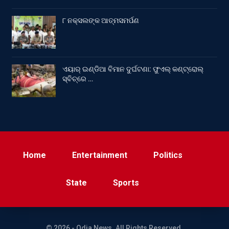
୮ ନକ୍ସଲଙ୍କ ଆତ୍ମସମର୍ପଣ
ଏୟାର୍ ଇଣ୍ଡିଆ ବିମାନ ଦୁର୍ଘଟଣା: ଫୁଏଲ୍‌ କଣ୍ଟ୍ରୋଲ୍‌
ସ୍ବିଚ୍‌ରେ …
Home
Entertainment
Politics
State
Sports
© 2026 - Odia News. All Rights Reserved.