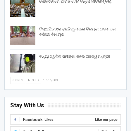
ଲୋକସଭାରେ ପାରିତ ହେଲା ବନ୍ଦେ ମାତରମ୍‌ ବିଲ୍‌
ବିସ୍ଥାପିତଙ୍କ କ୍ଷତିପୂରଣରେ ବିଳମ୍ବ: ଧାରଣାରେ
ବସିଲେ ବିଧାୟକ
ବନ୍ୟା ସ୍ଥିତିର ସମୀକ୍ଷା କଲେ ରାଜସ୍ୱମନ୍ତ୍ରୀ
PREV
NEXT
1 of 5,609
Stay With Us
Facebook
Likes
Like our page