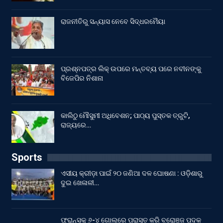
ରାଜନୀତିରୁ ସନ୍ୟାସ ନେବେ ସିଦ୍ଧରମୈୟା
ପ୍ରଶ୍ନପତ୍ର ଲିକ୍ ଉପରେ ମନ୍ତବ୍ୟ ପରେ ନବୀନଙ୍କୁ
ବିଜେପିର ନିଶାନା
କାଲିଠୁ ମୌସୁମୀ ଅଧିବେଶନ; ପାଠ୍ୟ ପୁସ୍ତକ ତ୍ରୁଟି,
ରାଜ୍ୟରେ…
Sports
ଏସୀୟ କ୍ରୀଡ଼ା ପାଇଁ ୨୦ ଜଣିଆ ଦଳ ଘୋଷଣା : ଓଡ଼ିଶାରୁ
ଦୁଇ ଖେଳାଳୀ…
ଫ୍ରାନ୍ସକୁ ୬-୪ ଗୋଲ୍‌ରେ ପରାସ୍ତ କରି ବ୍ରୋଞ୍ଜ ପଦକ