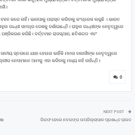
୍ଜୀ।
ବହନ କରେ ନାହିଁ। ଭାଜପାକୁ ପରାସ୍ତ କରିବାକୁ କଂଗ୍ରେସ ଲଢୂଛି । ଭାରତ
ହୁଲ ଗାନ୍ଧୀ ସମଗ୍ର ଦେଶକୁ ଦର୍ଶାଇଛନ୍ତି। ରାହୁଲ ଗାନ୍ଧୀଙ୍କ ନେତୃତ୍ୱରେ
ପଞ୍ଜିକରଣ କରିଛି। ବର୍ତ୍ତମାନ ରାଜସ୍ଥାନ, ଛତିଶଗଡ ଏବଂ
ାତୀୟ ସ୍ତରରେ ଯାହା ହେଉନା କାହିଁକି ମମତା ବାନାର୍ଜୀଙ୍କ ନେତୃତ୍ୱରେ
୍ଲୀର ନେତାମାନେ ଆମକୁ ଏହା କରିବାକୁ ମଧ୍ୟ କହି ନାହାଁନ୍ତି।
0
NEXT POST
ଷା
ଗିରଫ ହେଲେ ନବରଙ୍ଗ ଉପଜିଲ୍ଲାପାଳ ପ୍ରଶାନ୍ତ ରାଉତ