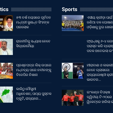
tics
Sports
୫୩ ବର୍ଷ ବୟସରେ ପୂର୍ବତନ
ଏସୀୟ କ୍ରୀଡ଼ା ପାଇଁ
ମନ୍ତ୍ରୀ ସୁଶାନ୍ତ ସିଂହଙ୍କ
ଜଣିଆ ଦଳ ଘୋଷଣା
ପରଲୋକ
ଓଡ଼ିଶାରୁ ଦୁଇ ଖେଳ
ରାଜନୀତିରୁ ସନ୍ୟାସ ନେବେ
ଫ୍ରାନ୍ସକୁ ୬-୪ ଗୋ
ସିଦ୍ଧରମୈୟା
ପରାସ୍ତ କରି ବ୍ରୋଞ
ପଦକ ହାତେଇଲା ଇ
ପ୍ରଶ୍ନପତ୍ର ଲିକ୍ ଉପରେ
ମୀରାବାଈ ଓ ଲଭଲୀ
ମନ୍ତବ୍ୟ ପରେ ନବୀନଙ୍କୁ
ନେବେ ଗ୍ଲାସଗୋ
ବିଜେପିର ନିଶାନା
ରାଜ୍ୟଗୋଷ୍ଠୀ କ୍ର
ଭାରତର…
କାଲିଠୁ ମୌସୁମୀ
ଇଂଲଣ୍ଡ ବିପକ୍ଷ
ଅଧିବେଶନ; ପାଠ୍ୟ ପୁସ୍ତକ
ଦ୍ୱିତୀୟ ଟି-୨୦ରେ
ତ୍ରୁଟି, ରାଜ୍ୟରେ…
ୱିକେଟ୍‌ରେ ହାରିଲା