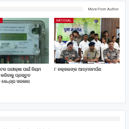
More From Author
L
NATIONAL
 ମିଟର ପରୀକ୍ଷା ପାଇଁ ନିୟମ
୮ ନକ୍ସଲଙ୍କ ଆତ୍ମସମର୍ପଣ
ରିବାକୁ ପ୍ରସ୍ତୁତ
ି କେନ୍ଦ୍ର ସରକାର