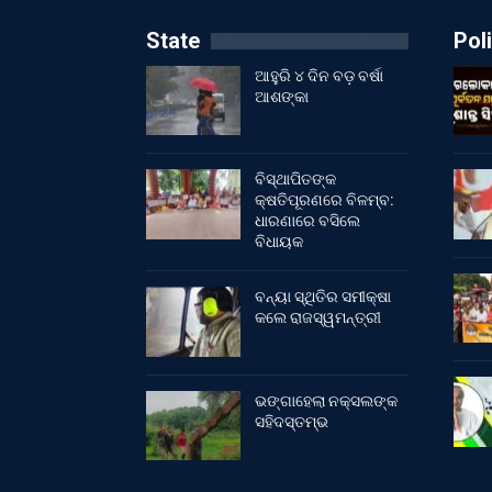
State
Poli
ଆହୁରି ୪ ଦିନ ବଡ଼ ବର୍ଷା
ଆଶଙ୍କା
ବିସ୍ଥାପିତଙ୍କ
କ୍ଷତିପୂରଣରେ ବିଳମ୍ବ:
ଧାରଣାରେ ବସିଲେ
ବିଧାୟକ
ବନ୍ୟା ସ୍ଥିତିର ସମୀକ୍ଷା
କଲେ ରାଜସ୍ୱମନ୍ତ୍ରୀ
ଭଙ୍ଗାହେଲା ନକ୍ସଲଙ୍କ
ସହିଦସ୍ତମ୍ଭ