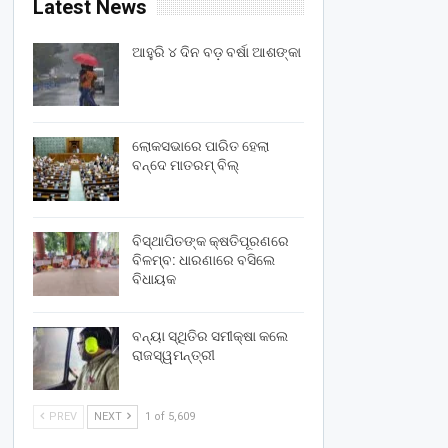
Latest News
ଆହୁରି ୪ ଦିନ ବଡ଼ ବର୍ଷା ଆଶଙ୍କା
ଲୋକସଭାରେ ପାରିତ ହେଲା
ବନ୍ଦେ ମାତରମ୍‌ ବିଲ୍‌
ବିସ୍ଥାପିତଙ୍କ କ୍ଷତିପୂରଣରେ
ବିଳମ୍ବ: ଧାରଣାରେ ବସିଲେ
ବିଧାୟକ
ବନ୍ୟା ସ୍ଥିତିର ସମୀକ୍ଷା କଲେ
ରାଜସ୍ୱମନ୍ତ୍ରୀ
PREV
NEXT
1 of 5,609