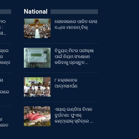
National
 ୨୦
ଲୋକସଭାରେ ପାରିତ ହେଲା
 :
ବନ୍ଦେ ମାତରମ୍‌ ବିଲ୍‌
ାଳୀ…
ଲ୍‌ରେ
ବିଦ୍ୟୁତ୍ ମିଟର ପରୀକ୍ଷା
୍ଜ
ପାଇଁ ନିୟମ ସଂଶୋଧନ
ଂଲଣ୍ଡ
କରିବାକୁ ପ୍ରସ୍ତୁତ…
ନା
୮ ନକ୍ସଲଙ୍କ
ଆତ୍ମସମର୍ପଣ
ୀଡାରେ
ଏୟାର୍ ଇଣ୍ଡିଆ ବିମାନ
ଦୁର୍ଘଟଣା: ଫୁଏଲ୍‌
 ୪
କଣ୍ଟ୍ରୋଲ୍‌ ସ୍ବିଚ୍‌ରେ …
 ଭାରତ