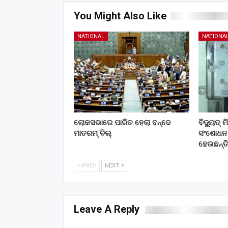
You Might Also Like
NATIONAL
NATIONA
ଲୋକସଭାରେ ପାରିତ ହେଲା ବନ୍ଦେ
ବିଦ୍ୟୁତ୍
ମାତରମ୍‌ ବିଲ୍‌
ସଂଶୋଧନ କ
ହେଉଛନ୍ତ
PREV
NEXT
Leave A Reply