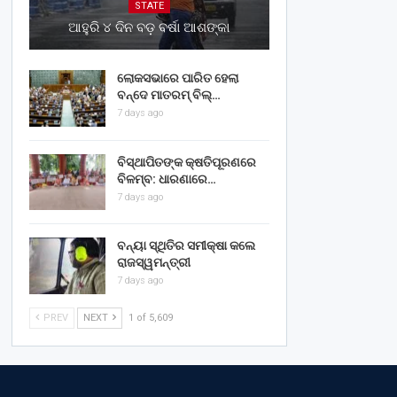
STATE
ଆହୁରି ୪ ଦିନ ବଡ଼ ବର୍ଷା ଆଶଙ୍କା
ଲୋକସଭାରେ ପାରିତ ହେଲା
ବନ୍ଦେ ମାତରମ୍‌ ବିଲ୍‌…
7 days ago
ବିସ୍ଥାପିତଙ୍କ କ୍ଷତିପୂରଣରେ
ବିଳମ୍ବ: ଧାରଣାରେ…
7 days ago
ବନ୍ୟା ସ୍ଥିତିର ସମୀକ୍ଷା କଲେ
ରାଜସ୍ୱମନ୍ତ୍ରୀ
7 days ago
PREV
NEXT
1 of 5,609