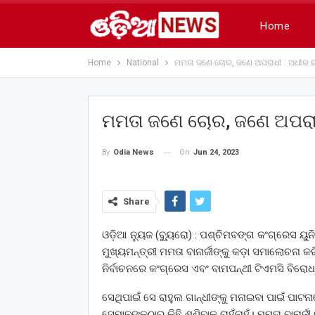
Home
Home
National
ମମତା ଜଣେ ଚୋର, ଜଣେ ଅପରାଧୀ : ଅଧୀର ର
ମମତା ଜଣେ ଚୋର, ଜଣେ ଅପରାଧ
On
Jun 24, 2023
By
Odia News
Share
ଓଡ଼ିଆ ନ୍ୟୁଜ (ବ୍ୟୁ୍ରୋ) : ପଶ୍ଚିମବଙ୍ଗ କଂଗ୍ରେସ ୟ
ମୁଖ୍ୟମନ୍ତ୍ରୀ ମମତା ବାନାର୍ଜୀଙ୍କୁ କଡ଼ା ସମାଲୋଚନ
ନିର୍ବାଚନରେ କଂଗ୍ରେସ ଏବଂ ବାମପନ୍ଥୀ ଟିଏମସି ବିରୋଧ
ସେଥିପାଇଁ ସେ ରାହୁଲ ଗାନ୍ଧୀଙ୍କୁ ମନାଇବା ପାଇଁ ପ
ସେମାନଙ୍କଠାରୁ କିଛି ଶୁଣିବାକୁ ଚାହୁଁନାହୁଁ। ମମତା ବାନାର