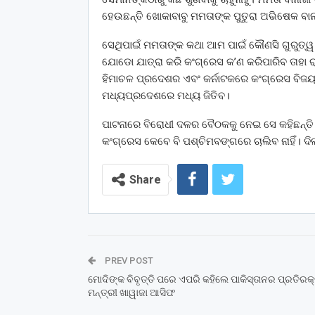
ହେଉଛନ୍ତି ଖୋକାବାବୁ ମମତାଙ୍କ ପୁତୁରା ଅଭିଷେକ ବାନାର
ସେଥିପାଇଁ ମମତାଙ୍କ କଥା ଆମ ପାଇଁ କୌଣସି ଗୁରୁତ୍ୱ 
ଯୋଡୋ ଯାତ୍ରା କରି କଂଗ୍ରେସ କ’ଣ କରିପାରିବ ତାହା ରା
ହିମାଚଳ ପ୍ରଦେଶର ଏବଂ କର୍ନାଟକରେ କଂଗ୍ରେସ ବିଜୟ 
ମଧ୍ୟପ୍ରଦେଶରେ ମଧ୍ୟ ଜିତିବ।
ପାଟନାରେ ବିରୋଧୀ ଦଳର ବୈଠକକୁ ନେଇ ସେ କହିଛନ୍ତି ଜ
କଂଗ୍ରେସ କେବେ ବି ପଶ୍ଚିମବଙ୍ଗରେ ଚାଲିବ ନାହିଁ। ଦିଲ
Share
PREV POST
ମୋଦିଙ୍କ ବିବୃତ୍ତି ପରେ ଏପରି କହିଲେ ପାକିସ୍ତାନର ପ୍ରତିରକ୍
ମନ୍ତ୍ରୀ ଖାୱାଜା ଆସିଫ