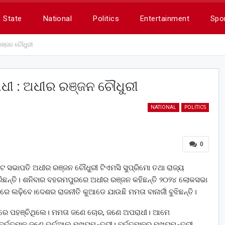
State
National
Politics
Entertainment
Spo
ଞ୍ଜନ ଚୌଧୁରୀ
ୀ : ଅଧୀର ରଞ୍ଜନ ଚୌଧୁରୀ
NATIONAL
POLITICS
0
ୁନିଟ ସଭାପତି ଅଧୀର ରଞ୍ଜନ ଚୌଧୁରୀ ଟିଏମସି ସୁପ୍ରିମୋ ତଥା ରାଜ୍ୟ
ା କରିଛନ୍ତି। ଶନିବାର ବହରମପୁରରେ ଅଧୀର ରଞ୍ଜନ କହିଛନ୍ତି ୨୦୨୪ ଲୋକସଭା
ରେ ଲଢ଼ିବେ।ଦେଶର ରାଜନୀତି କୁଆଡେ ଯାଉଛି ମମତା ବାନାର୍ଜୀ ବୁଝିଛନ୍ତି।
ାଟନାରେ ପହଞ୍ଚିଥିଲେ। ମମତା ଜଣେ ଚୋର, ଜଣେ ଅପରାଧୀ। ଆମେ
୍ଜୀ ବର୍ତ୍ତମାନ ଜଣେ ଭର୍ଚୁଆଲ ମୁଖ୍ୟମନ୍ତ୍ରୀ। ବର୍ତ୍ତମାନର ମୁଖ୍ୟମନ୍ତ୍ରୀ