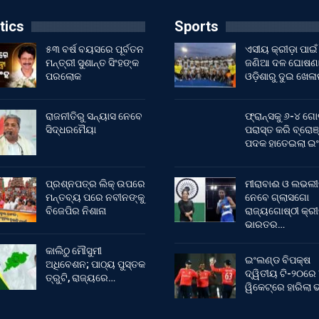
tics
Sports
୫୩ ବର୍ଷ ବୟସରେ ପୂର୍ବତନ
ଏସୀୟ କ୍ରୀଡ଼ା ପାଇଁ
ମନ୍ତ୍ରୀ ସୁଶାନ୍ତ ସିଂହଙ୍କ
ଜଣିଆ ଦଳ ଘୋଷଣା
ପରଲୋକ
ଓଡ଼ିଶାରୁ ଦୁଇ ଖେଳ
ରାଜନୀତିରୁ ସନ୍ୟାସ ନେବେ
ଫ୍ରାନ୍ସକୁ ୬-୪ ଗୋ
ସିଦ୍ଧରମୈୟା
ପରାସ୍ତ କରି ବ୍ରୋଞ
ପଦକ ହାତେଇଲା ଇ
ପ୍ରଶ୍ନପତ୍ର ଲିକ୍ ଉପରେ
ମୀରାବାଈ ଓ ଲଭଲୀ
ମନ୍ତବ୍ୟ ପରେ ନବୀନଙ୍କୁ
ନେବେ ଗ୍ଲାସଗୋ
ବିଜେପିର ନିଶାନା
ରାଜ୍ୟଗୋଷ୍ଠୀ କ୍ର
ଭାରତର…
କାଲିଠୁ ମୌସୁମୀ
ଇଂଲଣ୍ଡ ବିପକ୍ଷ
ଅଧିବେଶନ; ପାଠ୍ୟ ପୁସ୍ତକ
ଦ୍ୱିତୀୟ ଟି-୨୦ରେ
ତ୍ରୁଟି, ରାଜ୍ୟରେ…
ୱିକେଟ୍‌ରେ ହାରିଲା