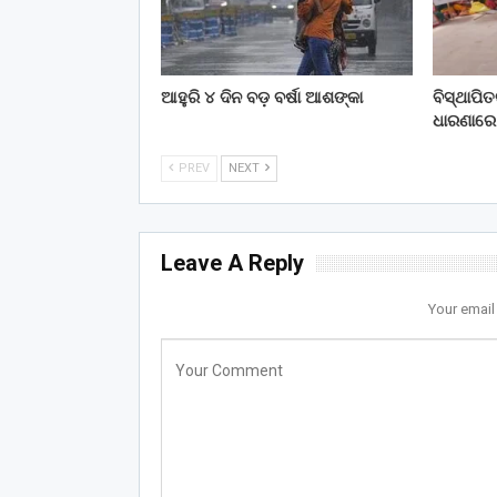
ଆହୁରି ୪ ଦିନ ବଡ଼ ବର୍ଷା ଆଶଙ୍କା
ବିସ୍ଥାପି
ଧାରଣାରେ
PREV
NEXT
Leave A Reply
Your email