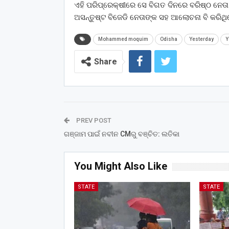
ଏହି ପରିପ୍ରେକ୍ଷୀରେ ସେ ବିଗତ ଦିନରେ ବରିଷ୍ଠ ନେ
ଅସନ୍ତୁଷ୍ଟ ବିଜେଡି ନେତାଙ୍କ ସହ ଆଲୋଚନା ବି କରିଥ
Mohammed moquim
Odisha
Yesterday
Y
Share
PREV POST
ଗଞ୍ଜାମ ପାଇଁ ନବୀନ CMରୁ ବଞ୍ଚିତ: ଲତିକା
You Might Also Like
STATE
STATE