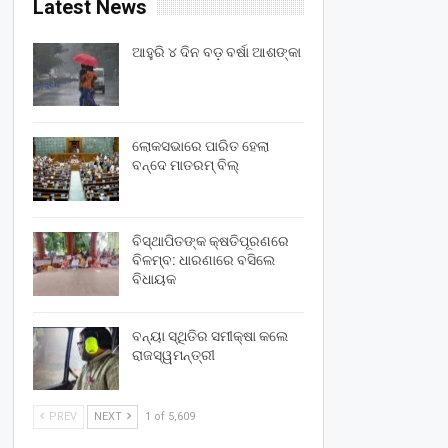
Latest News
ଆହୁରି ୪ ଦିନ ବଡ଼ ବର୍ଷା ଆଶଙ୍କା
ଲୋକସଭାରେ ପାରିତ ହେଲା
ବନ୍ଦେ ମାତରମ୍‌ ବିଲ୍‌
ବିସ୍ଥାପିତଙ୍କ କ୍ଷତିପୂରଣରେ
ବିଳମ୍ବ: ଧାରଣାରେ ବସିଲେ
ବିଧାୟକ
ବନ୍ୟା ସ୍ଥିତିର ସମୀକ୍ଷା କଲେ
ରାଜସ୍ୱମନ୍ତ୍ରୀ
PREV
NEXT
1 of 5,609