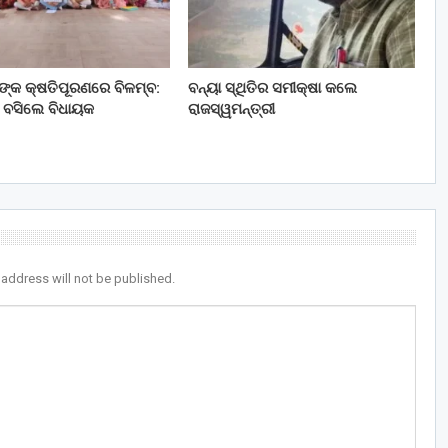
ତଙ୍କ କ୍ଷତିପୂରଣରେ ବିଳମ୍ବ:
ବନ୍ୟା ସ୍ଥିତିର ସମୀକ୍ଷା କଲେ
 ବସିଲେ ବିଧାୟକ
ରାଜସ୍ୱମନ୍ତ୍ରୀ
 address will not be published.