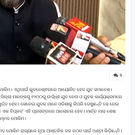
0
ମଦ ମୋକିମ। ଏଥିପାଇଁ ଭୁବନେଶ୍ଵରରେ ଆୟୋଜିତ ହେବ ଯୁବ ସମାବେଶ।
ୀ ଜିଲ୍ଲା ମାନଙ୍କରୁ ୧୨୦୦ରୁ ଉର୍ଦ୍ଧ୍ଵ ଯୁବ ନେତା ଓ ଯୁବକ କାର୍ଯ୍ୟକ୍ରମରେ
ର୍ତ୍ତ ହେବ। ସେନେଇ ଯୁବକ ମାନେ ଓଡିଶାକୁ କିପରି ଦେଖୁଛନ୍ତି ସେ ନେଇ
କ ବିପ୍ଳବ’ ଏହି ପ୍ରସଙ୍ଗରେ ଆଲୋଚନା ହେବ। ମାର୍ଚ୍ଚ ମାସ ଶେଷ
ହମ୍ମଦ ମୋକିମ।
ମଦ ମୋକିମ ରାଜ୍ୟରେ ନୂଆ ଆଞ୍ଚଳିକ ଦଳ ଗଠନ ପାଇଁ ଅଣ୍ଟା ଭିଡ଼ିଛନ୍ତି।