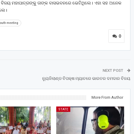
ତା ବିଜୟ ମହାପାତ୍ରଙ୍କୁ ତାଙ୍କ ବାସଭବନରେ ଭେଟିଥିଲେ। ଏହା ସହ ଅନେକ
ିଲେ।
outh meeting
0
NEXT POST
ନ୍ୟୁଜିଲାଣ୍ଡ ବିପକ୍ଷ ମ୍ୟାଚରେ ଭାରତର ଦମଦାର ବିଜୟ
More From Author
STATE