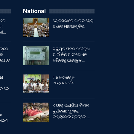
National
 ୨୦
ଲୋକସଭାରେ ପାରିତ ହେଲା
 :
ବନ୍ଦେ ମାତରମ୍‌ ବିଲ୍‌
ାଳୀ…
ଲ୍‌ରେ
ବିଦ୍ୟୁତ୍ ମିଟର ପରୀକ୍ଷା
୍ଜ
ପାଇଁ ନିୟମ ସଂଶୋଧନ
ଂଲଣ୍ଡ
କରିବାକୁ ପ୍ରସ୍ତୁତ…
ନା
୮ ନକ୍ସଲଙ୍କ
ଆତ୍ମସମର୍ପଣ
ୀଡାରେ
ଏୟାର୍ ଇଣ୍ଡିଆ ବିମାନ
ଦୁର୍ଘଟଣା: ଫୁଏଲ୍‌
 ୪
କଣ୍ଟ୍ରୋଲ୍‌ ସ୍ବିଚ୍‌ରେ …
 ଭାରତ