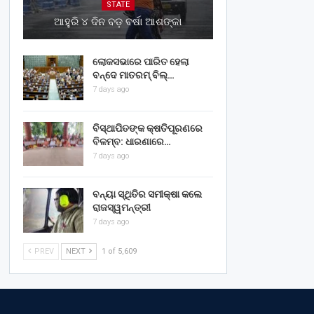
STATE
ଆହୁରି ୪ ଦିନ ବଡ଼ ବର୍ଷା ଆଶଙ୍କା
ଲୋକସଭାରେ ପାରିତ ହେଲା
ବନ୍ଦେ ମାତରମ୍‌ ବିଲ୍‌…
7 days ago
ବିସ୍ଥାପିତଙ୍କ କ୍ଷତିପୂରଣରେ
ବିଳମ୍ବ: ଧାରଣାରେ…
7 days ago
ବନ୍ୟା ସ୍ଥିତିର ସମୀକ୍ଷା କଲେ
ରାଜସ୍ୱମନ୍ତ୍ରୀ
7 days ago
PREV
NEXT
1 of 5,609