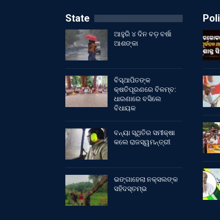
State
Poli
ଆହୁରି ୪ ଦିନ ବଡ଼ ବର୍ଷା
ଆଶଙ୍କା
ବିସ୍ଥାପିତଙ୍କ
କ୍ଷତିପୂରଣରେ ବିଳମ୍ବ:
ଧାରଣାରେ ବସିଲେ
ବିଧାୟକ
ବନ୍ୟା ସ୍ଥିତିର ସମୀକ୍ଷା
କଲେ ରାଜସ୍ୱମନ୍ତ୍ରୀ
ଭଙ୍ଗାହେଲା ନକ୍ସଲଙ୍କ
ସହିଦସ୍ତମ୍ଭ