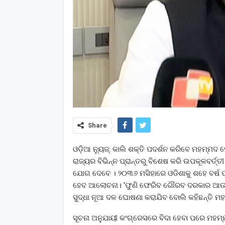
Share
ଓଡ଼ିଆ ନ୍ୟୁଜ୍: କାଲି ଶକ୍ତି ପଦର୍ଶନ କରିବେ ମହମ୍
ରାଜ୍ୟର ବିଭିନ୍ନ ପ୍ରାନ୍ତରୁ ବିଶେଷ କରି ଉପକୂଳବର୍ତ୍ତ
ଯୋଗ ଦେବେ । ୨୦୩୬ ମସିହାରେ ଓଡିଶାକୁ ଶହେ ବର୍ଷ ପୂ
ହେବ ଆଲୋଚନା। ‘ଫୁଣି ଫେରିବ ଗୌରବ ଦରକାର ଆଉ ଏ
ସୁଦ୍ଧା ନୂଆ ଦଳ ଘୋଷଣା କରାଯିବ ବୋଲି କହିଛନ୍ତି ମ
ସୂଚନା ଅନୁଯାୟୀ କଂଗ୍ରେସରେ ବିଦା ହେବା ପରେ ମହମ୍