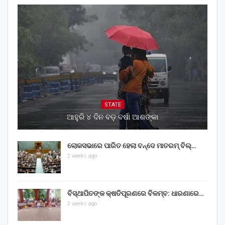
STATE
ଆହୁରି ୪ ଦିନ ବଡ଼ ବର୍ଷା ଆଶଙ୍କା
ଲୋକସଭାରେ ପାରିତ ହେଲା ବନ୍ଦେ ମାତରମ୍‌ ବିଲ୍‌…
2 weeks ago
ବିସ୍ଥାପିତଙ୍କ କ୍ଷତିପୂରଣରେ ବିଳମ୍ବ: ଧାରଣାରେ…
2 weeks ago