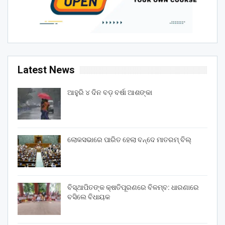
Latest News
ଆହୁରି ୪ ଦିନ ବଡ଼ ବର୍ଷା ଆଶଙ୍କା
ଲୋକସଭାରେ ପାରିତ ହେଲା ବନ୍ଦେ ମାତରମ୍‌ ବିଲ୍‌
ବିସ୍ଥାପିତଙ୍କ କ୍ଷତିପୂରଣରେ ବିଳମ୍ବ: ଧାରଣାରେ
ବସିଲେ ବିଧାୟକ