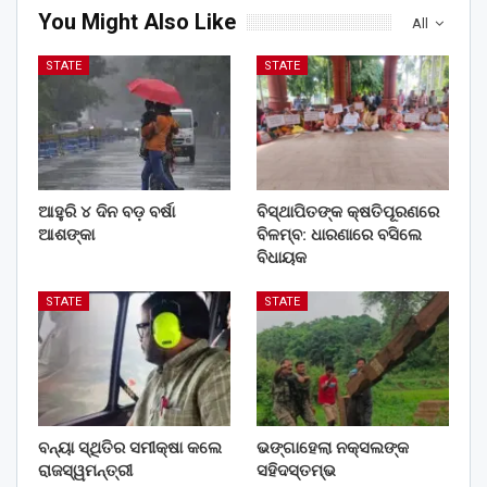
You Might Also Like
All
STATE
STATE
ଆହୁରି ୪ ଦିନ ବଡ଼ ବର୍ଷା
ବିସ୍ଥାପିତଙ୍କ କ୍ଷତିପୂରଣରେ
ଆଶଙ୍କା
ବିଳମ୍ବ: ଧାରଣାରେ ବସିଲେ
ବିଧାୟକ
STATE
STATE
ବନ୍ୟା ସ୍ଥିତିର ସମୀକ୍ଷା କଲେ
ଭଙ୍ଗାହେଲା ନକ୍ସଲଙ୍କ
ରାଜସ୍ୱମନ୍ତ୍ରୀ
ସହିଦସ୍ତମ୍ଭ