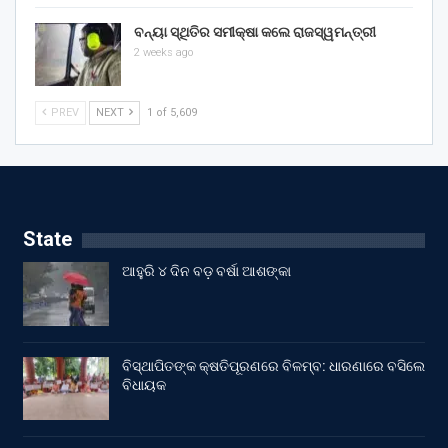
ବନ୍ୟା ସ୍ଥିତିର ସମୀକ୍ଷା କଲେ ରାଜସ୍ୱମନ୍ତ୍ରୀ
2 weeks ago
PREV
NEXT
1 of 5,609
State
ଆହୁରି ୪ ଦିନ ବଡ଼ ବର୍ଷା ଆଶଙ୍କା
ବିସ୍ଥାପିତଙ୍କ କ୍ଷତିପୂରଣରେ ବିଳମ୍ବ: ଧାରଣାରେ ବସିଲେ
ବିଧାୟକ