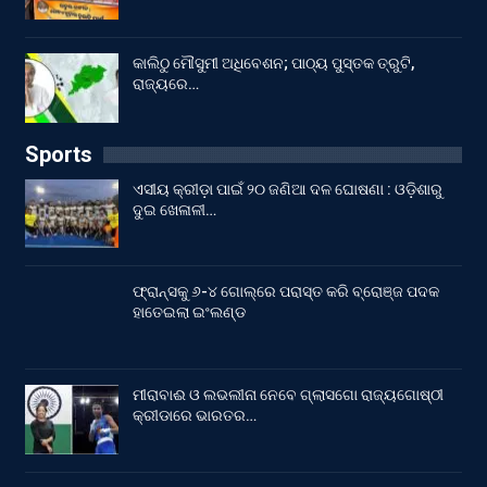
କାଲିଠୁ ମୌସୁମୀ ଅଧିବେଶନ; ପାଠ୍ୟ ପୁସ୍ତକ ତ୍ରୁଟି,
ରାଜ୍ୟରେ…
Sports
ଏସୀୟ କ୍ରୀଡ଼ା ପାଇଁ ୨୦ ଜଣିଆ ଦଳ ଘୋଷଣା : ଓଡ଼ିଶାରୁ
ଦୁଇ ଖେଳାଳୀ…
ଫ୍ରାନ୍ସକୁ ୬-୪ ଗୋଲ୍‌ରେ ପରାସ୍ତ କରି ବ୍ରୋଞ୍ଜ ପଦକ
ହାତେଇଲା ଇଂଲଣ୍ଡ
ମୀରାବାଈ ଓ ଲଭଲୀନା ନେବେ ଗ୍ଲାସଗୋ ରାଜ୍ୟଗୋଷ୍ଠୀ
କ୍ରୀଡାରେ ଭାରତର…