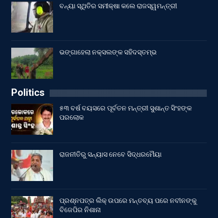
ବନ୍ୟା ସ୍ଥିତିର ସମୀକ୍ଷା କଲେ ରାଜସ୍ୱମନ୍ତ୍ରୀ
ଭଙ୍ଗାହେଲା ନକ୍ସଲଙ୍କ ସହିଦସ୍ତମ୍ଭ
Politics
୫୩ ବର୍ଷ ବୟସରେ ପୂର୍ବତନ ମନ୍ତ୍ରୀ ସୁଶାନ୍ତ ସିଂହଙ୍କ
ପରଲୋକ
ରାଜନୀତିରୁ ସନ୍ୟାସ ନେବେ ସିଦ୍ଧରମୈୟା
ପ୍ରଶ୍ନପତ୍ର ଲିକ୍ ଉପରେ ମନ୍ତବ୍ୟ ପରେ ନବୀନଙ୍କୁ
ବିଜେପିର ନିଶାନା