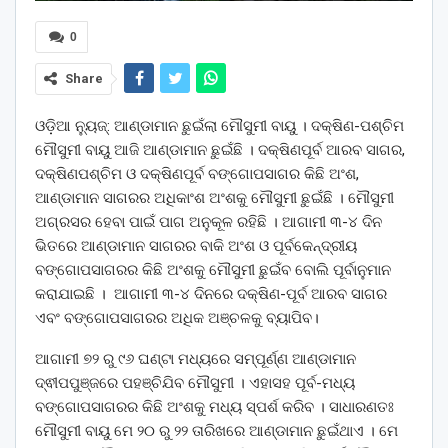
0
Share
ଓଡ଼ିଆ ନ୍ୟୁଜ୍: ଆଣ୍ଡାମାନ ଛୁଇଁଲା ମୌସୁମୀ ବାୟୁ । ଦକ୍ଷିଣ-ପଶ୍ଚିମ
ମୌସୁମୀ ବାୟୁ ଆଜି ଆଣ୍ଡାମାନ ଛୁଇଁଛି । ଦକ୍ଷିଣପୂର୍ବ ଆରବ ସାଗର,
ଦକ୍ଷିଣପଶ୍ଚିମ ଓ ଦକ୍ଷିଣପୂର୍ବ ବଙ୍ଗୋପସାଗର କିଛି ଅଂଶ,
ଆଣ୍ଡାମାନ ସାଗରର ଅଧିକାଂଶ ଅଂଶକୁ ମୌସୁମୀ ଛୁଇଁଛି । ମୌସୁମୀ
ଅଗ୍ରସର ହେବା ପାଇଁ ପାଗ ଅନୁକୂଳ ରହିଛି । ଆଗାମୀ ୩-୪ ଦିନ
ଭିତରେ ଆଣ୍ଡାମାନ ସାଗରର ବାକି ଅଂଶ ଓ ପୂର୍ବକେନ୍ଦ୍ରୀୟ
ବଙ୍ଗୋପସାଗରର କିଛି ଅଂଶକୁ ମୌସୁମୀ ଛୁଇଁବ ବୋଲି ପୂର୍ବାନୁମାନ
କରାଯାଇଛି । ​ ଆଗାମୀ ୩-୪ ଦିନରେ ଦକ୍ଷିଣ-ପୂର୍ବ ଆରବ ସାଗର
ଏବଂ ବଙ୍ଗୋପସାଗରର ଅଧିକ ଅଞ୍ଚଳକୁ ବ୍ୟାପିବ।
ଆଗାମୀ ୭୨ ରୁ ୯୬ ଘଣ୍ଟା ମଧ୍ୟରେ ସମ୍ପୂର୍ଣ୍ଣ ଆଣ୍ଡାମାନ
ଦ୍ଵୀପପୁଞ୍ଜରେ ପହଞ୍ଚିଯିବ ମୌସୁମୀ । ଏହାସହ ପୂର୍ବ-ମଧ୍ୟ
ବଙ୍ଗୋପସାଗରର କିଛି ଅଂଶକୁ ମଧ୍ୟ ସ୍ପର୍ଶ କରିବ । ସାଧାରଣତଃ
ମୌସୁମୀ ବାୟୁ ମେ ୨୦ ରୁ ୨୨ ତାରିଖରେ ଆଣ୍ଡାମାନ ଛୁଇଁଥାଏ । ମେ