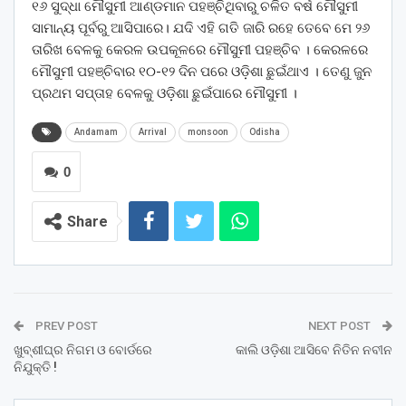
୧୬ ସୁଦ୍ଧା ମୌସୁମୀ ଆଣ୍ଡମାନ ପହଞ୍ଚିଥିବାରୁ ଚଳିତ ବର୍ଷ ମୌସୁମୀ
ସାମାନ୍ୟ ପୂର୍ବରୁ ଆସିପାରେ। ଯଦି ଏହି ଗତି ଜାରି ରହେ ତେବେ ମେ ୨୬
ତାରିଖ ବେଳକୁ କେରଳ ଉପକୂଳରେ ମୌସୁମୀ ପହଞ୍ଚିବ । କେରଳରେ
ମୌସୁମୀ ପହଞ୍ଚିବାର ୧୦-୧୨ ଦିନ ପରେ ଓଡ଼ିଶା ଛୁଇଁଥାଏ । ତେଣୁ ଜୁନ
ପ୍ରଥମ ସପ୍ତାହ ବେଳକୁ ଓଡ଼ିଶା ଛୁଇଁପାରେ ମୌସୁମୀ ।
Andamam
Arrival
monsoon
Odisha
0
Share
PREV POST
NEXT POST
ଖୁବ୍‌ଶୀଘ୍ର ନିଗମ ଓ ବୋର୍ଡରେ
କାଲି ଓଡ଼ିଶା ଆସିବେ ନିତିନ ନବୀନ
ନିଯୁକ୍ତି !