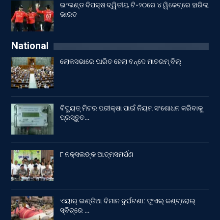
ଇଂଲଣ୍ଡ ବିପକ୍ଷ ଦ୍ୱିତୀୟ ଟି-୨୦ରେ ୪ ୱିକେଟ୍‌ରେ ହାରିଲା
ଭାରତ
National
ଲୋକସଭାରେ ପାରିତ ହେଲା ବନ୍ଦେ ମାତରମ୍‌ ବିଲ୍‌
ବିଦ୍ୟୁତ୍ ମିଟର ପରୀକ୍ଷା ପାଇଁ ନିୟମ ସଂଶୋଧନ କରିବାକୁ
ପ୍ରସ୍ତୁତ…
୮ ନକ୍ସଲଙ୍କ ଆତ୍ମସମର୍ପଣ
ଏୟାର୍ ଇଣ୍ଡିଆ ବିମାନ ଦୁର୍ଘଟଣା: ଫୁଏଲ୍‌ କଣ୍ଟ୍ରୋଲ୍‌
ସ୍ବିଚ୍‌ରେ …