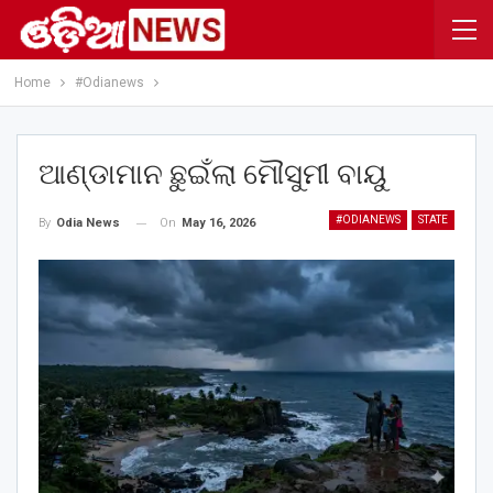
Home
#Odianews
ଆଣ୍ଡାମାନ ଛୁଇଁଲା ମୌସୁମୀ ବାୟୁ
#ODIANEWS
STATE
On
May 16, 2026
By
Odia News