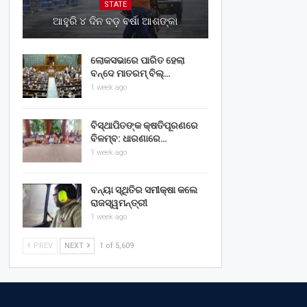
STATE
ଆହୁରି ୪ ଦିନ ବଡ଼ ବର୍ଷା ଆଶଙ୍କା
ଲୋକସଭାରେ ପାରିତ ହେଲା
ବନ୍ଦେ ମାତରମ୍‌ ବିଲ୍‌…
1 week ago
ବିସ୍ଥାପିତଙ୍କ କ୍ଷତିପୂରଣରେ
ବିଳମ୍ବ: ଧାରଣାରେ…
1 week ago
ବନ୍ୟା ସ୍ଥିତିର ସମୀକ୍ଷା କଲେ
ରାଜସ୍ୱମନ୍ତ୍ରୀ
1 week ago
PREV
NEXT
1 of 5,609