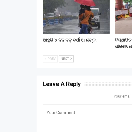
ଆହୁରି ୪ ଦିନ ବଡ଼ ବର୍ଷା ଆଶଙ୍କା
ବିସ୍ଥାପି
ଧାରଣାରେ
PREV
NEXT
Leave A Reply
Your email