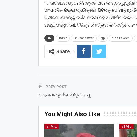
୧୮ ତାରିଖରେ ଶ୍ରୀ ନବିନଙ୍କର ଅନେକ ଗୁରୁତ୍ୱପୂର୍ଣ୍
ସାଂଗଠନିକ ଜିଲ୍ଲା ପ୍ରଶିକ୍ଷଣ ଶିବିରକୁ ସେ ଆନୁଷ୍ଠା
ଶ୍ରୀଜଗନ୍ନାଥଙ୍କୁ ଦର୍ଶନ କରିବା ସହ ଆଶୀର୍ବାଦ ଭିକ୍ଷ
ରାଜ୍ୟ ପଦାଧିକାରୀ, ବିଭିନ୍ନ ମୋର୍ଚ୍ଚାର କର୍ମକର୍ତ୍ତା
#visit
Bhubaneswar
bjp
Nitin naveen
Share
PREV POST
ଆଣ୍ଡାମାନ ଛୁଇଁଲା ମୌସୁମୀ ବାୟୁ
You Might Also Like
STATE
STATE