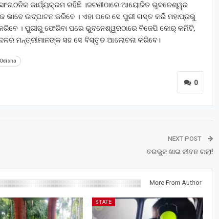
ଣ ସାଂଗଠନିକ କାର୍ଯ୍ୟକ୍ରମ ରହିଛି ।ଜଟଣୀଠାରେ ଆୟୋଜିତ ଭୁବନେଶ୍ୱର
ନିକ ଭାବେ ଉଦ୍‌ଘାଟନ କରିବେ । ଏହା ପରେ ସେ ପୁରୀ ଗସ୍ତ କରି ମହାପ୍ରଭୁ
ା କରିବେ । ପୁରୀରୁ ଫେରିବା ପରେ ଭୁବନେଶ୍ୱରଠାରେ ବିଜେପି କୋର୍ କମିଟି,
 ଏବଂ ଦଳର ମନ୍ତ୍ରୀମାନଙ୍କ ସହ ସେ ବିସ୍ତୃତ ଆଲୋଚନା କରିବେ।
Odisha
0
NEXT POST
ତରଭୁଜ ଖାଇ ଜୀବନ ଗଲା!
More From Author
STATE