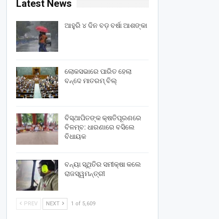
Latest News
ଆହୁରି ୪ ଦିନ ବଡ଼ ବର୍ଷା ଆଶଙ୍କା
ଲୋକସଭାରେ ପାରିତ ହେଲା
ବନ୍ଦେ ମାତରମ୍‌ ବିଲ୍‌
ବିସ୍ଥାପିତଙ୍କ କ୍ଷତିପୂରଣରେ
ବିଳମ୍ବ: ଧାରଣାରେ ବସିଲେ
ବିଧାୟକ
ବନ୍ୟା ସ୍ଥିତିର ସମୀକ୍ଷା କଲେ
ରାଜସ୍ୱମନ୍ତ୍ରୀ
PREV
NEXT
1 of 5,609