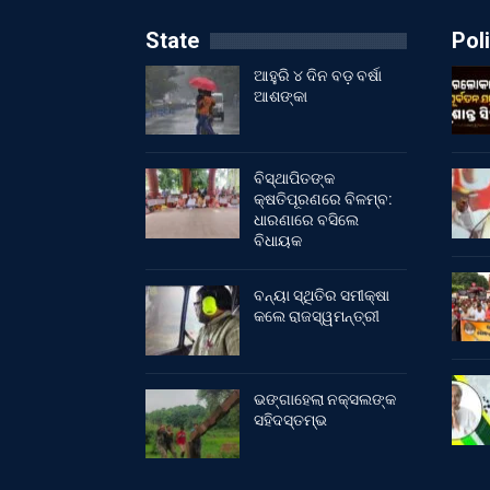
State
Poli
ଆହୁରି ୪ ଦିନ ବଡ଼ ବର୍ଷା
ଆଶଙ୍କା
ବିସ୍ଥାପିତଙ୍କ
କ୍ଷତିପୂରଣରେ ବିଳମ୍ବ:
ଧାରଣାରେ ବସିଲେ
ବିଧାୟକ
ବନ୍ୟା ସ୍ଥିତିର ସମୀକ୍ଷା
କଲେ ରାଜସ୍ୱମନ୍ତ୍ରୀ
ଭଙ୍ଗାହେଲା ନକ୍ସଲଙ୍କ
ସହିଦସ୍ତମ୍ଭ