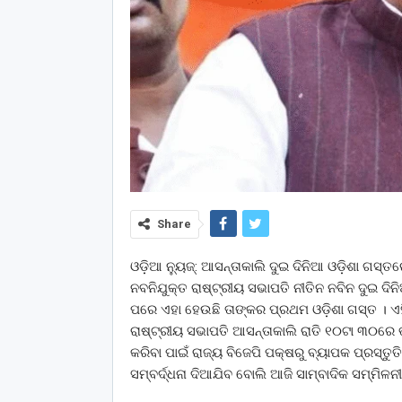
Share
ଓଡ଼ିଆ ନ୍ୟୁଜ୍: ଆସନ୍ତାକାଲି ଦୁଇ ଦିନିଆ ଓଡ଼ିଶା ଗସ୍ତ
ନବନିଯୁକ୍ତ ରାଷ୍ଟ୍ରୀୟ ସଭାପତି ନୀତିନ ନବିନ ଦୁଇ ଦି
ପରେ ଏହା ହେଉଛି ତାଙ୍କର ପ୍ରଥମ ଓଡ଼ିଶା ଗସ୍ତ । ଏହ
ରାଷ୍ଟ୍ରୀୟ ସଭାପତି ଆସନ୍ତାକାଲି ରାତି ୧୦ଟା ୩୦ରେ
କରିବା ପାଇଁ ରାଜ୍ୟ ବିଜେପି ପକ୍ଷରୁ ବ୍ୟାପକ ପ୍ରସ୍ତ
ସମ୍ବର୍ଦ୍ଧନା ଦିଆଯିବ ବୋଲି ଆଜି ସାମ୍ବାଦିକ ସମ୍ମିଳନ