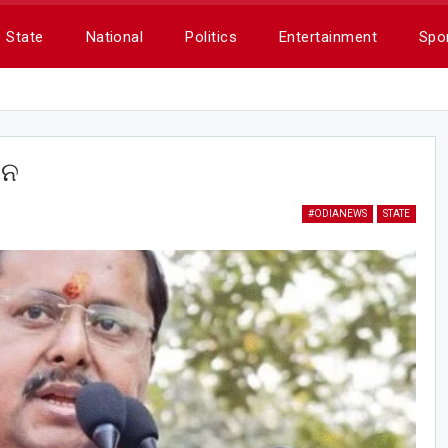
State
National
Politics
Entertainment
Spo
ୀନ
#ODIANEWS
STATE