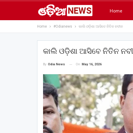
Home
Home
#Odianews
କାଲି ଓଡ଼ିଶା ଆସିବେ ନିତିନ ନବୀନ
କାଲି ଓଡ଼ିଶା ଆସିବେ ନିତିନ ନବ
On
May 16, 2026
By
Odia News