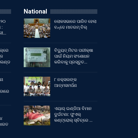
National
 ୨୦
ଲୋକସଭାରେ ପାରିତ ହେଲା
 :
ବନ୍ଦେ ମାତରମ୍‌ ବିଲ୍‌
ାଳୀ…
ଲ୍‌ରେ
ବିଦ୍ୟୁତ୍ ମିଟର ପରୀକ୍ଷା
୍ଜ
ପାଇଁ ନିୟମ ସଂଶୋଧନ
ଂଲଣ୍ଡ
କରିବାକୁ ପ୍ରସ୍ତୁତ…
ନା
୮ ନକ୍ସଲଙ୍କ
ଆତ୍ମସମର୍ପଣ
ୀଡାରେ
ଏୟାର୍ ଇଣ୍ଡିଆ ବିମାନ
ଦୁର୍ଘଟଣା: ଫୁଏଲ୍‌
 ୪
କଣ୍ଟ୍ରୋଲ୍‌ ସ୍ବିଚ୍‌ରେ …
 ଭାରତ