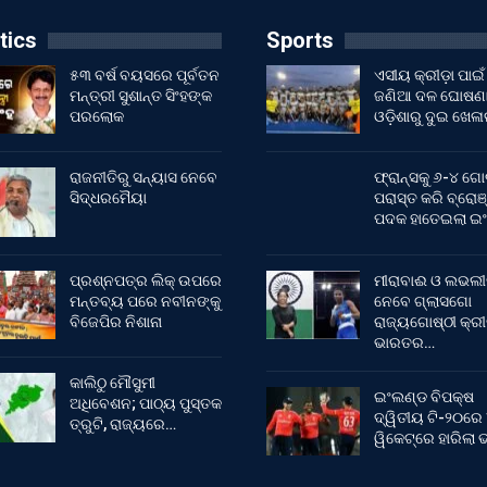
tics
Sports
୫୩ ବର୍ଷ ବୟସରେ ପୂର୍ବତନ
ଏସୀୟ କ୍ରୀଡ଼ା ପାଇଁ
ମନ୍ତ୍ରୀ ସୁଶାନ୍ତ ସିଂହଙ୍କ
ଜଣିଆ ଦଳ ଘୋଷଣା
ପରଲୋକ
ଓଡ଼ିଶାରୁ ଦୁଇ ଖେଳ
ରାଜନୀତିରୁ ସନ୍ୟାସ ନେବେ
ଫ୍ରାନ୍ସକୁ ୬-୪ ଗୋ
ସିଦ୍ଧରମୈୟା
ପରାସ୍ତ କରି ବ୍ରୋଞ
ପଦକ ହାତେଇଲା ଇ
ପ୍ରଶ୍ନପତ୍ର ଲିକ୍ ଉପରେ
ମୀରାବାଈ ଓ ଲଭଲୀ
ମନ୍ତବ୍ୟ ପରେ ନବୀନଙ୍କୁ
ନେବେ ଗ୍ଲାସଗୋ
ବିଜେପିର ନିଶାନା
ରାଜ୍ୟଗୋଷ୍ଠୀ କ୍ର
ଭାରତର…
କାଲିଠୁ ମୌସୁମୀ
ଇଂଲଣ୍ଡ ବିପକ୍ଷ
ଅଧିବେଶନ; ପାଠ୍ୟ ପୁସ୍ତକ
ଦ୍ୱିତୀୟ ଟି-୨୦ରେ
ତ୍ରୁଟି, ରାଜ୍ୟରେ…
ୱିକେଟ୍‌ରେ ହାରିଲା