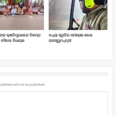
ତଙ୍କ କ୍ଷତିପୂରଣରେ ବିଳମ୍ବ:
ବନ୍ୟା ସ୍ଥିତିର ସମୀକ୍ଷା କଲେ
 ବସିଲେ ବିଧାୟକ
ରାଜସ୍ୱମନ୍ତ୍ରୀ
 address will not be published.