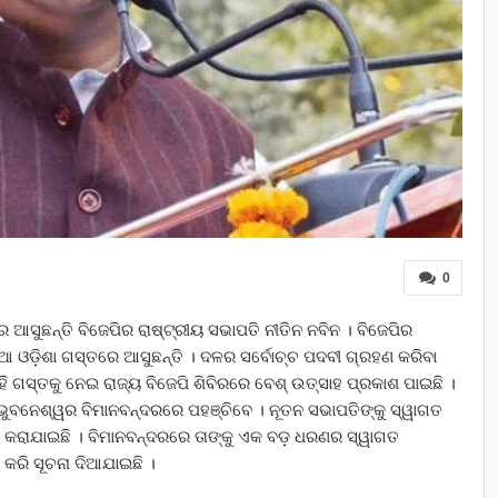
0
ରେ ଆସୁଛନ୍ତି ବିଜେପିର ରାଷ୍ଟ୍ରୀୟ ସଭାପତି ନୀତିନ ନବିନ । ବିଜେପିର
ନିଆ ଓଡ଼ିଶା ଗସ୍ତରେ ଆସୁଛନ୍ତି । ଦଳର ସର୍ବୋଚ୍ଚ ପଦବୀ ଗ୍ରହଣ କରିବା
ି ଗସ୍ତକୁ ନେଇ ରାଜ୍ୟ ବିଜେପି ଶିବିରରେ ବେଶ୍ ଉତ୍ସାହ ପ୍ରକାଶ ପାଇଛି ।
 ଭୁବନେଶ୍ୱର ବିମାନବନ୍ଦରରେ ପହଞ୍ଚିବେ । ନୂତନ ସଭାପତିଙ୍କୁ ସ୍ୱାଗତ
ୁତି କରାଯାଇଛି । ବିମାନବନ୍ଦରରେ ତାଙ୍କୁ ଏକ ବଡ଼ ଧରଣର ସ୍ୱାଗତ
ୀ କରି ସୂଚନା ଦିଆଯାଇଛି ।