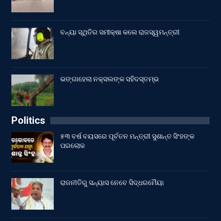
ବନ୍ୟା ସ୍ଥିତିର ସମୀକ୍ଷା କଲେ ରାଜସ୍ୱମନ୍ତ୍ରୀ
ଭଙ୍ଗାହେଲା ନକ୍ସଲଙ୍କ ସହିଦସ୍ତମ୍ଭ
Politics
୫୩ ବର୍ଷ ବୟସରେ ପୂର୍ବତନ ମନ୍ତ୍ରୀ ସୁଶାନ୍ତ ସିଂହଙ୍କ
ପରଲୋକ
ରାଜନୀତିରୁ ସନ୍ୟାସ ନେବେ ସିଦ୍ଧରମୈୟା