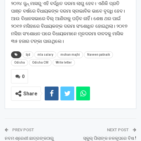
୨୦୨୪ ଜୁନ୍ ମାସରୁ ଏହି ବର୍ଦ୍ଧିତ ଦରମା ଲାଗୁ ହେବ। ଏଣିକି ପ୍ରତି
ପାଞ୍ଚ ବର୍ଷରେ ବିଧାୟକଙ୍କ ଦରମା ସ୍ବାଭାବିକ ଭାବେ ବୃଦ୍ଧି ହେବ।
ଆଉ ବିଧାନସଭାରେ ବିଲ୍‌ ଆଣିବାକୁ ପଡ଼ିବ ନାହିଁ। ଶେଷ ଥର ପାଇଁ
୨୦୧୭ ମସିହାରେ ବିଧାୟକଙ୍କ ଦରମା ସଂ‌ଶୋଧିତ ହୋଇଥିଲା। ୨୦୧୭
ମସିହା ସଂ‌ଶୋଧନ ପରେ ବିଧାୟକମାନେ ମୂଳଦରମା ବାବଦକୁ ମାସିକ
୩୫ ହଜାର ଟଙ୍କା ପାଉଥିଲେ।
bjd
mla salary
mohan majhi
Naveen patnaik
Odisha
Odisha CM
Write letter
0
Share
PREV POST
NEXT POST
ନବମ ଶ୍ରେଣୀ ଛାତ୍ରଙ୍କଠାରୁ
ସ୍କୁଲ୍‌ ପିଲାଙ୍କ ନଳକୂପରେ ବିଷ !