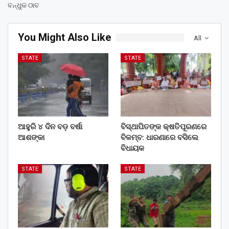
ବନ୍ଧୁକ ଠାବ
You Might Also Like
All
STATE
STATE
ଆହୁରି ୪ ଦିନ ବଡ଼ ବର୍ଷା
ବିସ୍ଥାପିତଙ୍କ କ୍ଷତିପୂରଣରେ
ଆଶଙ୍କା
ବିଳମ୍ବ: ଧାରଣାରେ ବସିଲେ
ବିଧାୟକ
STATE
STATE