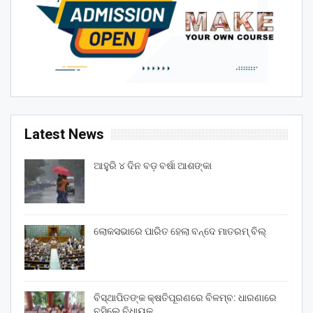
Latest News
ଆହୁରି ୪ ଦିନ ବଡ଼ ବର୍ଷା ଆଶଙ୍କା
ଲୋକସଭାରେ ପାରିତ ହେଲା ବନ୍ଦେ ମାତରମ୍‌ ବିଲ୍‌
ବିସ୍ଥାପିତଙ୍କ କ୍ଷତିପୂରଣରେ ବିଳମ୍ବ: ଧାରଣାରେ
ବସିଲେ ବିଧାୟକ