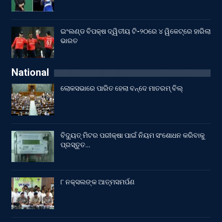
ଇଂଲଣ୍ଡ ବିପକ୍ଷ ଦ୍ୱିତୀୟ ଟି-୨୦ରେ ୪ ୱିକେଟ୍‌ରେ ହାରିଲା
ଭାରତ
National
ଲୋକସଭାରେ ପାରିତ ହେଲା ବନ୍ଦେ ମାତରମ୍‌ ବିଲ୍‌
ବିଦ୍ୟୁତ୍ ମିଟର ପରୀକ୍ଷା ପାଇଁ ନିୟମ ସଂଶୋଧନ କରିବାକୁ
ପ୍ରସ୍ତୁତ…
୮ ନକ୍ସଲଙ୍କ ଆତ୍ମସମର୍ପଣ