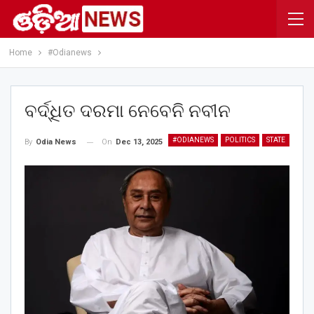
Home
#Odianews
ବର୍ଦ୍ଧିତ ଦରମା ନେବେନି ନବୀନ
#ODIANEWS
POLITICS
STATE
On
Dec 13, 2025
By
Odia News