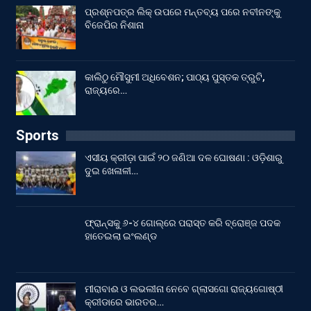
ପ୍ରଶ୍ନପତ୍ର ଲିକ୍ ଉପରେ ମନ୍ତବ୍ୟ ପରେ ନବୀନଙ୍କୁ
ବିଜେପିର ନିଶାନା
କାଲିଠୁ ମୌସୁମୀ ଅଧିବେଶନ; ପାଠ୍ୟ ପୁସ୍ତକ ତ୍ରୁଟି,
ରାଜ୍ୟରେ…
Sports
ଏସୀୟ କ୍ରୀଡ଼ା ପାଇଁ ୨୦ ଜଣିଆ ଦଳ ଘୋଷଣା : ଓଡ଼ିଶାରୁ
ଦୁଇ ଖେଳାଳୀ…
ଫ୍ରାନ୍ସକୁ ୬-୪ ଗୋଲ୍‌ରେ ପରାସ୍ତ କରି ବ୍ରୋଞ୍ଜ ପଦକ
ହାତେଇଲା ଇଂଲଣ୍ଡ
ମୀରାବାଈ ଓ ଲଭଲୀନା ନେବେ ଗ୍ଲାସଗୋ ରାଜ୍ୟଗୋଷ୍ଠୀ
କ୍ରୀଡାରେ ଭାରତର…