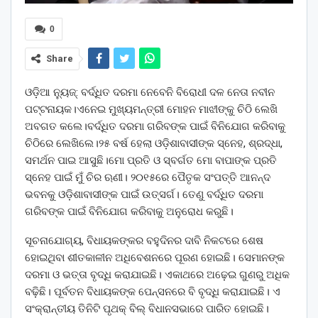
0
Share
ଓଡ଼ିଆ ନ୍ୟୁଜ୍: ବର୍ଦ୍ଧିତ ଦରମା ନେବେନି ବିରୋଧୀ ଦଳ ନେତା ନବୀନ
ପଟ୍ଟନାୟକ।ଏନେଇ ମୁଖ୍ୟମନ୍ତ୍ରୀ ମୋହନ ମାଝୀଙ୍କୁ ଚିଠି ଲେଖି
ଅବଗତ କଲେ।ବର୍ଦ୍ଧିତ ଦରମା ଗରିବଙ୍କ ପାଇଁ ବିନିଯୋଗ କରିବାକୁ
ଚିଠିରେ ଲେଖିଲେ।୨୫ ବର୍ଷ ହେଲା ଓଡ଼ିଶାବାସୀଙ୍କ ସ୍ନେହ, ଶ୍ରଦ୍ଧା,
ସମର୍ଥନ ପାଇ ଆସୁଛି।ମୋ ପ୍ରତି ଓ ସ୍ବର୍ଗତ ମୋ ବାପାଙ୍କ ପ୍ରତି
ସ୍ନେହ ପାଇଁ ମୁଁ ଚିର ଋଣୀ। ୨୦୧୫ରେ ପୈତୃକ ସଂପତ୍ତି ଆନନ୍ଦ
ଭବନକୁ ଓଡ଼ିଶାବାସୀଙ୍କ ପାଇଁ ଉତ୍ସର୍ଗ। ତେଣୁ ବର୍ଦ୍ଧିତ ଦରମା
ଗରିବଙ୍କ ପାଇଁ ବିନିଯୋଗ କରିବାକୁ ଅନୁରୋଧ କରୁଛି।
ସୂଚନାଯୋଗ୍ୟ, ବିଧାୟକଙ୍କର ବହୁଦିନର ଦାବି ନିକଟରେ ଶେଷ
ହୋଇଥିବା ଶୀତକାଳୀନ ଅଧିବେଶନରେ ପୂରଣ ହୋଇଛି। ସେମାନଙ୍କ
ଦରମା‌ ଓ ଭତ୍ତା ବୃଦ୍ଧି କରାଯାଇଛି। ଏକାଥରେ ଅଢ଼େଇ ଗୁଣରୁ ଅଧିକ
ବଢ଼ିଛି। ପୂର୍ବତନ ବିଧାୟକଙ୍କ ପେନ୍‌ସନରେ ବି ବୃଦ୍ଧି କରାଯାଇଛି। ଏ
ସଂକ୍ରାନ୍ତୀୟ ତିନିଟି ପୃଥକ୍ ବିଲ୍‌ ବିଧାନସଭାରେ ପାରିତ ହୋଇଛି।