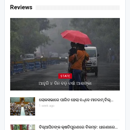
Reviews
STATE
ଆହୁରି ୪ ଦିନ ବଡ଼ ବର୍ଷା ଆଶଙ୍କା
ଲୋକସଭାରେ ପାରିତ ହେଲା ବନ୍ଦେ ମାତରମ୍‌ ବିଲ୍‌…
1 week ago
ବିସ୍ଥାପିତଙ୍କ କ୍ଷତିପୂରଣରେ ବିଳମ୍ବ: ଧାରଣାରେ…