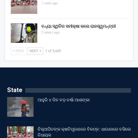
1 week ago
ବନ୍ୟା ସ୍ଥିତିର ସମୀକ୍ଷା କଲେ ରାଜସ୍ୱମନ୍ତ୍ରୀ
2 weeks ago
PREV
NEXT
1 of 5,609
State
ଆହୁରି ୪ ଦିନ ବଡ଼ ବର୍ଷା ଆଶଙ୍କା
ବିସ୍ଥାପିତଙ୍କ କ୍ଷତିପୂରଣରେ ବିଳମ୍ବ: ଧାରଣାରେ ବସିଲେ
ବିଧାୟକ