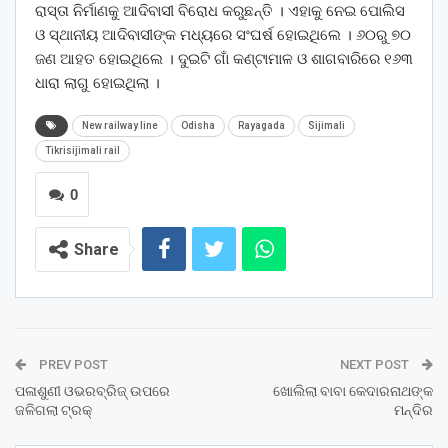
ରାସ୍ତା ନିର୍ମାଣକୁ ଆଦିବାସୀ ବିରୋଧ କରୁଛନ୍ତି । ଏହାକୁ ନେଇ ପୋଲିସ
ଓ ସ୍ଥାନୀୟ ଆଦିବାସୀଙ୍କ ମଧ୍ୟରେ ସଂଘର୍ଷ ହୋଇଥିଲେ । ୬୦ରୁ ୭୦
ଜଣ ଆହତ ହୋଇଥିଲେ । ଦୁଇଟି ଗାଁ କଣ୍ଟାମାଳ ଓ ଶାଗବାରିରେ ୧୬୩
ଧାରା ଲାଗୁ ହୋଇଥିଲା ।
New railway line
Odisha
Rayagada
Sijimali
Tikrisijimali rail
0
Share
PREV POST
NEXT POST
ପଳାଶୁଣୀ ଓଭରବ୍ରିଜ୍ ଉପରେ
ଖୋଲିଲା ବାବା କେଦାରନାଥଙ୍କ
ଜଳିଗଲା ଟ୍ରକ୍
ମନ୍ଦିର