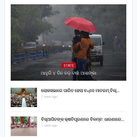
STATE
ଆହୁରି ୪ ଦିନ ବଡ଼ ବର୍ଷା ଆଶଙ୍କା
ଲୋକସଭାରେ ପାରିତ ହେଲା ବନ୍ଦେ ମାତରମ୍‌ ବିଲ୍‌…
1 week ago
ବିସ୍ଥାପିତଙ୍କ କ୍ଷତିପୂରଣରେ ବିଳମ୍ବ: ଧାରଣାରେ…
1 week ago