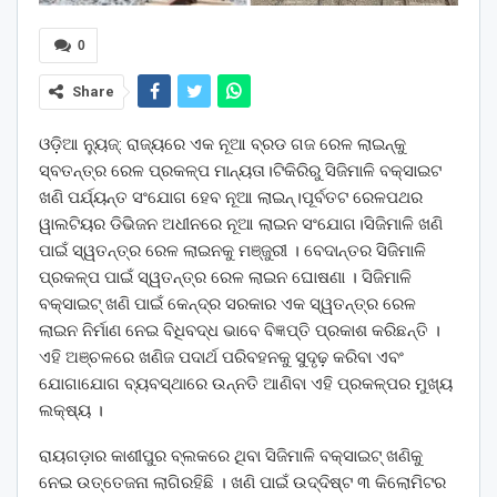
0
Share
ଓଡ଼ିଆ ନ୍ୟୁଜ୍: ରାଜ୍ୟରେ ଏକ ନୂଆ ବ୍ରଡ ଗଜ ରେଳ ଲାଇନ୍‌କୁ
ସ୍ବତନ୍ତ୍ର ରେଳ ପ୍ରକଳ୍ପ ମାନ୍ୟତା।ଟିକିରିରୁ ସିଜିମାଳି ବକ୍ସାଇଟ
ଖଣି ପର୍ଯ୍ୟନ୍ତ ସଂଯୋଗ ହେବ ନୂଆ ଲାଇନ୍‌।ପୂର୍ବତଟ ରେଳପଥର
ୱାଲଟିୟର ଡିଭିଜନ ଅଧୀନରେ ନୂଆ ଲାଇନ ସଂଯୋଗ।ସିଜିମାଳି ଖଣି
ପାଇଁ ସ୍ୱତନ୍ତ୍ର ରେଳ ଲାଇନକୁ ମଞ୍ଜୁରୀ । ବେଦାନ୍ତର ସିଜିମାଳି
ପ୍ରକଳ୍ପ ପାଇଁ ସ୍ୱତନ୍ତ୍ର ରେଳ ଲାଇନ ଘୋଷଣା । ସିଜିମାଳି
ବକ୍ସାଇଟ୍ ଖଣି ପାଇଁ କେନ୍ଦ୍ର ସରକାର ଏକ ସ୍ୱତନ୍ତ୍ର ରେଳ
ଲାଇନ ନିର୍ମାଣ ନେଇ ବିଧିବଦ୍ଧ ଭାବେ ବିଜ୍ଞପ୍ତି ପ୍ରକାଶ କରିଛନ୍ତି ।
ଏହି ଅଞ୍ଚଳରେ ଖଣିଜ ପଦାର୍ଥ ପରିବହନକୁ ସୁଦୃଢ଼ କରିବା ଏବଂ
ଯୋଗାଯୋଗ ବ୍ୟବସ୍ଥାରେ ଉନ୍ନତି ଆଣିବା ଏହି ପ୍ରକଳ୍ପର ମୁଖ୍ୟ
ଲକ୍ଷ୍ୟ ।
ରାୟଗଡ଼ାର କାଶୀପୁର ବ୍ଲକରେ ଥିବା ସିଜିମାଳି ବକ୍ସାଇଟ୍ ଖଣିକୁ
ନେଇ ଉତ୍ତେଜନା ଲାଗିରହିଛି । ଖଣି ପାଇଁ ଉଦ୍ଦିଷ୍ଟ ୩ କିଲୋମିଟର