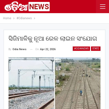
Home
#Odianews
ସିଜିମାଳିକୁ ନୂଆ ରେଳ ଲାଇନ ସଂଯୋଗ
#ODIANEWS
STATE
On
Apr 22, 2026
By
Odia News