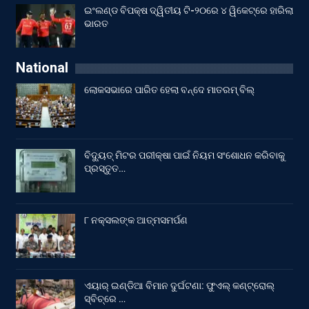
ଇଂଲଣ୍ଡ ବିପକ୍ଷ ଦ୍ୱିତୀୟ ଟି-୨୦ରେ ୪ ୱିକେଟ୍‌ରେ ହାରିଲା
ଭାରତ
National
ଲୋକସଭାରେ ପାରିତ ହେଲା ବନ୍ଦେ ମାତରମ୍‌ ବିଲ୍‌
ବିଦ୍ୟୁତ୍ ମିଟର ପରୀକ୍ଷା ପାଇଁ ନିୟମ ସଂଶୋଧନ କରିବାକୁ
ପ୍ରସ୍ତୁତ…
୮ ନକ୍ସଲଙ୍କ ଆତ୍ମସମର୍ପଣ
ଏୟାର୍ ଇଣ୍ଡିଆ ବିମାନ ଦୁର୍ଘଟଣା: ଫୁଏଲ୍‌ କଣ୍ଟ୍ରୋଲ୍‌
ସ୍ବିଚ୍‌ରେ …