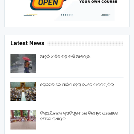
Latest News
ଆହୁରି ୪ ଦିନ ବଡ଼ ବର୍ଷା ଆଶଙ୍କା
ଲୋକସଭାରେ ପାରିତ ହେଲା ବନ୍ଦେ ମାତରମ୍‌ ବିଲ୍‌
ବିସ୍ଥାପିତଙ୍କ କ୍ଷତିପୂରଣରେ ବିଳମ୍ବ: ଧାରଣାରେ
ବସିଲେ ବିଧାୟକ