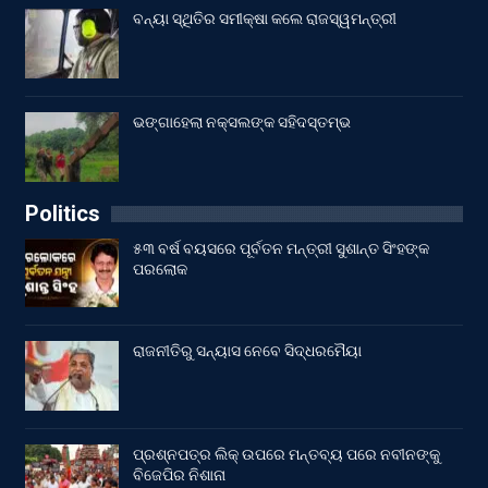
ବନ୍ୟା ସ୍ଥିତିର ସମୀକ୍ଷା କଲେ ରାଜସ୍ୱମନ୍ତ୍ରୀ
ଭଙ୍ଗାହେଲା ନକ୍ସଲଙ୍କ ସହିଦସ୍ତମ୍ଭ
Politics
୫୩ ବର୍ଷ ବୟସରେ ପୂର୍ବତନ ମନ୍ତ୍ରୀ ସୁଶାନ୍ତ ସିଂହଙ୍କ
ପରଲୋକ
ରାଜନୀତିରୁ ସନ୍ୟାସ ନେବେ ସିଦ୍ଧରମୈୟା
ପ୍ରଶ୍ନପତ୍ର ଲିକ୍ ଉପରେ ମନ୍ତବ୍ୟ ପରେ ନବୀନଙ୍କୁ
ବିଜେପିର ନିଶାନା