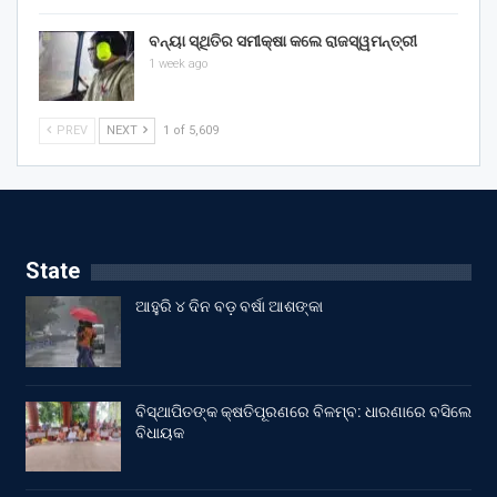
ବନ୍ୟା ସ୍ଥିତିର ସମୀକ୍ଷା କଲେ ରାଜସ୍ୱମନ୍ତ୍ରୀ
1 week ago
PREV
NEXT
1 of 5,609
State
ଆହୁରି ୪ ଦିନ ବଡ଼ ବର୍ଷା ଆଶଙ୍କା
ବିସ୍ଥାପିତଙ୍କ କ୍ଷତିପୂରଣରେ ବିଳମ୍ବ: ଧାରଣାରେ ବସିଲେ
ବିଧାୟକ