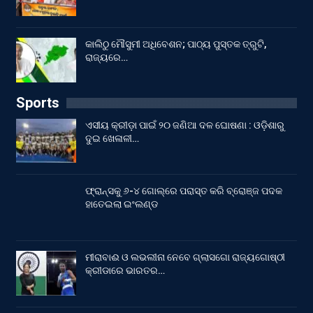
କାଲିଠୁ ମୌସୁମୀ ଅଧିବେଶନ; ପାଠ୍ୟ ପୁସ୍ତକ ତ୍ରୁଟି,
ରାଜ୍ୟରେ…
Sports
ଏସୀୟ କ୍ରୀଡ଼ା ପାଇଁ ୨୦ ଜଣିଆ ଦଳ ଘୋଷଣା : ଓଡ଼ିଶାରୁ
ଦୁଇ ଖେଳାଳୀ…
ଫ୍ରାନ୍ସକୁ ୬-୪ ଗୋଲ୍‌ରେ ପରାସ୍ତ କରି ବ୍ରୋଞ୍ଜ ପଦକ
ହାତେଇଲା ଇଂଲଣ୍ଡ
ମୀରାବାଈ ଓ ଲଭଲୀନା ନେବେ ଗ୍ଲାସଗୋ ରାଜ୍ୟଗୋଷ୍ଠୀ
କ୍ରୀଡାରେ ଭାରତର…