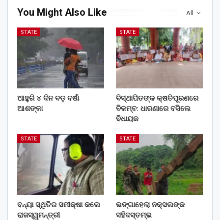
You Might Also Like
All
STATE
STATE
ଆହୁରି ୪ ଦିନ ବଡ଼ ବର୍ଷା
ବିସ୍ଥାପିତଙ୍କ କ୍ଷତିପୂରଣରେ
ଆଶଙ୍କା
ବିଳମ୍ବ: ଧାରଣାରେ ବସିଲେ
ବିଧାୟକ
STATE
STATE
ବନ୍ୟା ସ୍ଥିତିର ସମୀକ୍ଷା କଲେ
ଭଙ୍ଗାହେଲା ନକ୍ସଲଙ୍କ
ରାଜସ୍ୱମନ୍ତ୍ରୀ
ସହିଦସ୍ତମ୍ଭ