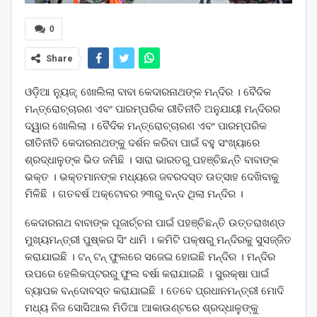
0
Share
ଓଡ଼ିଆ ନ୍ୟୁଜ୍: ଖୋଲିଲା ବାବା କେଦାରନାଥଙ୍କ ମନ୍ଦିର । ବୈଦିକ
ମନ୍ତ୍ରୋଚ୍ଚାରଣ ଏବଂ ପାରମ୍ପରିକ ରୀତିନୀତି ଅନୁଯାୟୀ ମନ୍ଦିରର
ଦ୍ୱାର ଖୋଲିଲା । ବୈଦିକ ମନ୍ତ୍ରୋଚ୍ଚାରଣ ଏବଂ ପାରମ୍ପରିକ
ରୀତିନୀତି କେଦାରନାଥଙ୍କୁ ଦର୍ଶନ କରିବା ପାଇଁ ବହୁ ସଂଖ୍ୟାରେ
ଶ୍ରଦ୍ଧାଳୁଙ୍କ ଭିଡ ଜମିଛି । ସାରା ଭାରତରୁ ପହଞ୍ଚିଛନ୍ତି ବାବାଙ୍କ
ଭକ୍ତ । ଭକ୍ତମାନଙ୍କ ମଧ୍ୟରେ ଜବରଦସ୍ତ ଉତ୍ସାହ ଦେଖିବାକୁ
ମିଳିଛି । ଗତବର୍ଷ ଅକ୍ଟୋବର ୨୩ରୁ ବନ୍ଦ ଥିଲା ମନ୍ଦିର ।
କେଦାରନାଥ ବାବାଙ୍କ ପୂଜାର୍ଚ୍ଚନା ପାଇଁ ପହଞ୍ଚିଛନ୍ତି ଉତ୍ତରାଖଣ୍ଡ
ମୁଖ୍ୟମନ୍ତ୍ରୀ ପୁଷ୍କର ସିଂ ଧାମି । କମିଟି ପକ୍ଷରୁ ମନ୍ଦିରକୁ ସୁସଜ୍ଜିତ
କରାଯାଇଛି । ଟନ୍ ଟନ୍ ଫୁଲରେ ସଜେଇ ହୋଇଛି ମନ୍ଦିର । ମନ୍ଦିର
ଉପରେ ହେଲିକପ୍ଟରରୁ ଫୁଲ ବର୍ଷା କରାଯାଇଛି । ସୁରକ୍ଷା ପାଇଁ
ବ୍ୟାପକ ବନ୍ଦୋବସ୍ତ କରାଯାଇଛି । ତେବେ ପ୍ରଧାନମନ୍ତ୍ରୀ ମୋଦି
ମଧ୍ୟ ନିଜ ସୋସିଆଲ ମିଡିଆ ଆକାଉଣ୍ଟରେ ଶ୍ରଦ୍ଧାଳୁଙ୍କୁ