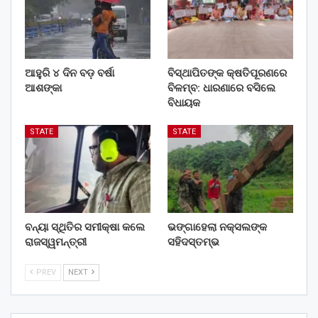
ଆହୁରି ୪ ଦିନ ବଡ଼ ବର୍ଷା
ବିସ୍ଥାପିତଙ୍କ କ୍ଷତିପୂରଣରେ
ଆଶଙ୍କା
ବିଳମ୍ବ: ଧାରଣାରେ ବସିଲେ
ବିଧାୟକ
STATE
STATE
ବନ୍ୟା ସ୍ଥିତିର ସମୀକ୍ଷା କଲେ
ଭଙ୍ଗାହେଲା ନକ୍ସଲଙ୍କ
ରାଜସ୍ୱମନ୍ତ୍ରୀ
ସହିଦସ୍ତମ୍ଭ
PREV
NEXT