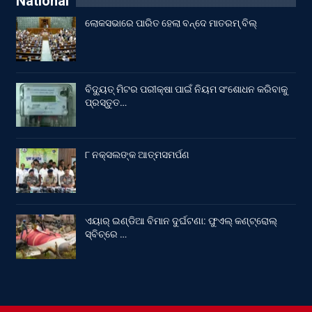
National
ଲୋକସଭାରେ ପାରିତ ହେଲା ବନ୍ଦେ ମାତରମ୍‌ ବିଲ୍‌
ବିଦ୍ୟୁତ୍ ମିଟର ପରୀକ୍ଷା ପାଇଁ ନିୟମ ସଂଶୋଧନ କରିବାକୁ
ପ୍ରସ୍ତୁତ…
୮ ନକ୍ସଲଙ୍କ ଆତ୍ମସମର୍ପଣ
ଏୟାର୍ ଇଣ୍ଡିଆ ବିମାନ ଦୁର୍ଘଟଣା: ଫୁଏଲ୍‌ କଣ୍ଟ୍ରୋଲ୍‌
ସ୍ବିଚ୍‌ରେ …