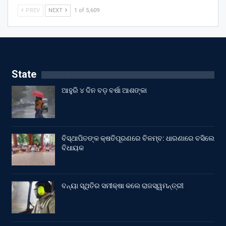
PREV
NEXT
1 of 5,609
State
ଆହୁରି ୪ ଦିନ ବଡ଼ ବର୍ଷା ଆଶଙ୍କା
ବିସ୍ଥାପିତଙ୍କ କ୍ଷତିପୂରଣରେ ବିଳମ୍ବ: ଧାରଣାରେ ବସିଲେ
ବିଧାୟକ
ବନ୍ୟା ସ୍ଥିତିର ସମୀକ୍ଷା କଲେ ରାଜସ୍ୱମନ୍ତ୍ରୀ