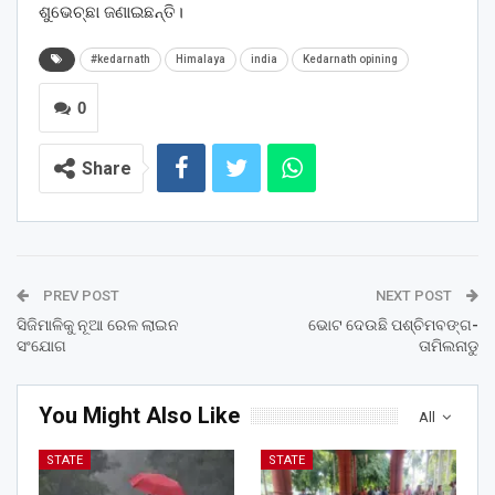
ଶୁଭେଚ୍ଛା ଜଣାଇଛନ୍ତି।
#kedarnath
Himalaya
india
Kedarnath opining
0
Share
PREV POST
NEXT POST
ସିଜିମାଳିକୁ ନୂଆ ରେଳ ଲାଇନ
ଭୋଟ ଦେଉଛି ପଶ୍ଚିମବଙ୍ଗ-
ସଂଯୋଗ
ତାମିଲନାଡୁ
You Might Also Like
All
STATE
STATE