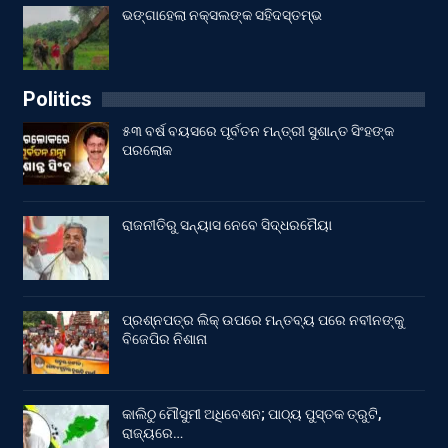
ଭଙ୍ଗାହେଲା ନକ୍ସଲଙ୍କ ସହିଦସ୍ତମ୍ଭ
Politics
୫୩ ବର୍ଷ ବୟସରେ ପୂର୍ବତନ ମନ୍ତ୍ରୀ ସୁଶାନ୍ତ ସିଂହଙ୍କ
ପରଲୋକ
ରାଜନୀତିରୁ ସନ୍ୟାସ ନେବେ ସିଦ୍ଧରମୈୟା
ପ୍ରଶ୍ନପତ୍ର ଲିକ୍ ଉପରେ ମନ୍ତବ୍ୟ ପରେ ନବୀନଙ୍କୁ
ବିଜେପିର ନିଶାନା
କାଲିଠୁ ମୌସୁମୀ ଅଧିବେଶନ; ପାଠ୍ୟ ପୁସ୍ତକ ତ୍ରୁଟି,
ରାଜ୍ୟରେ…