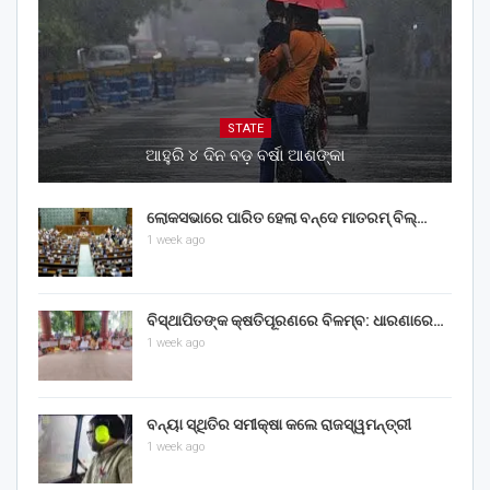
STATE
ଆହୁରି ୪ ଦିନ ବଡ଼ ବର୍ଷା ଆଶଙ୍କା
ଲୋକସଭାରେ ପାରିତ ହେଲା ବନ୍ଦେ ମାତରମ୍‌ ବିଲ୍‌…
1 week ago
ବିସ୍ଥାପିତଙ୍କ କ୍ଷତିପୂରଣରେ ବିଳମ୍ବ: ଧାରଣାରେ…
1 week ago
ବନ୍ୟା ସ୍ଥିତିର ସମୀକ୍ଷା କଲେ ରାଜସ୍ୱମନ୍ତ୍ରୀ
1 week ago