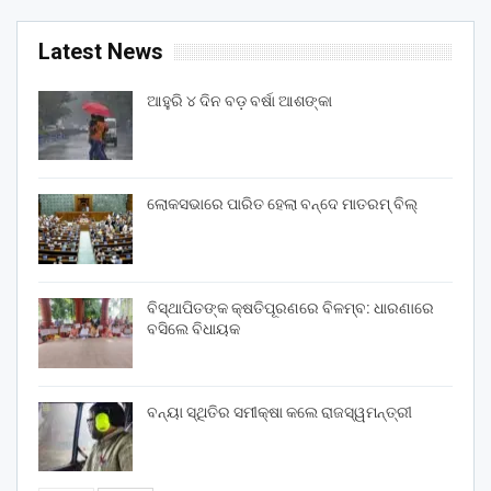
Latest News
ଆହୁରି ୪ ଦିନ ବଡ଼ ବର୍ଷା ଆଶଙ୍କା
ଲୋକସଭାରେ ପାରିତ ହେଲା ବନ୍ଦେ ମାତରମ୍‌ ବିଲ୍‌
ବିସ୍ଥାପିତଙ୍କ କ୍ଷତିପୂରଣରେ ବିଳମ୍ବ: ଧାରଣାରେ
ବସିଲେ ବିଧାୟକ
ବନ୍ୟା ସ୍ଥିତିର ସମୀକ୍ଷା କଲେ ରାଜସ୍ୱମନ୍ତ୍ରୀ