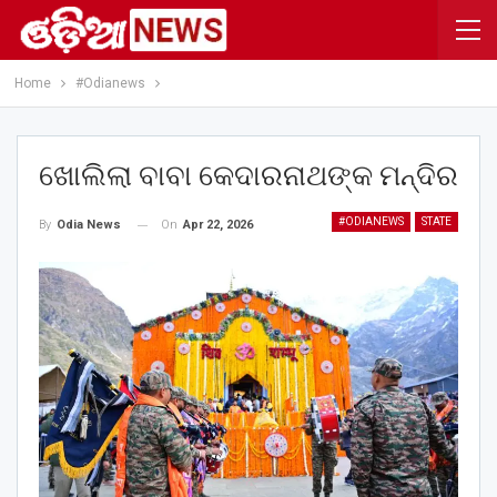
Home
#Odianews
ଖୋଲିଲା ବାବା କେଦାରନାଥଙ୍କ ମନ୍ଦିର
#ODIANEWS
STATE
On
Apr 22, 2026
By
Odia News