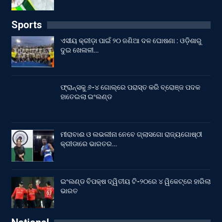
Sports
ଏସୀୟ କ୍ରୀଡ଼ା ପାଇଁ ୨୦ ଜଣିଆ ଦଳ ଘୋଷଣା : ଓଡ଼ିଶାରୁ
ଦୁଇ ଖେଳାଳୀ…
ଫ୍ରାନ୍ସକୁ ୬-୪ ଗୋଲ୍‌ରେ ପରାସ୍ତ କରି ବ୍ରୋଞ୍ଜ ପଦକ
ହାତେଇଲା ଇଂଲଣ୍ଡ
ମୀରାବାଈ ଓ ଲଭଲୀନା ନେବେ ଗ୍ଲାସଗୋ ରାଜ୍ୟଗୋଷ୍ଠୀ
କ୍ରୀଡାରେ ଭାରତର…
ଇଂଲଣ୍ଡ ବିପକ୍ଷ ଦ୍ୱିତୀୟ ଟି-୨୦ରେ ୪ ୱିକେଟ୍‌ରେ ହାରିଲା
ଭାରତ