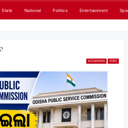
State
National
Politics
Entertainment
Spo
ଟ
#ODIANEWS
STATE