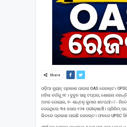
Share
ଓଡ଼ିଆ ନ୍ୟୁଜ୍: ପ୍ରକାଶ ପାଇଲା OAS ରେଜଲ୍ଟ। OPSC
ମହିଳା ବର୍ଗରୁ ୭୮। ବୁବୁନ ସାହୁ ଟପ୍ପର, ଶୋଭନା ମହାନ୍
ଅମନ ଗୋୟଲ, ୭- ଶାନ୍ତନୁ କୁମାର ଶତପଥୀ। ୮- ନିତେଶ 
ଦେଇଥିଲେ ୩୫ ହଜାର ୧୬୫ ପରୀକ୍ଷାର୍ଥୀ। ପ୍ରିଲିମ୍‌
ଭିତରେ ପ୍ରକାଶ ପାଇଛି ରେଜଲ୍ଟ। ଫଳରେ UPSC ସିଭିଲ