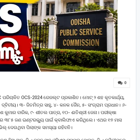
0
 ପରିଚାଳିତ OCS-2024 ରେଜଲ୍ଟ ପ୍ରକାଶିତ। ମୋଟ୍‌ ୨ ଶହ କୃତକାର୍ଯ୍ୟ,
ତି ଦ୍ବିତୀୟ। ୩- ଜିତମିତ୍ର ସାହୁ, ୪- କନକ ଜୈନ, ୫- ସଂଗ୍ରାମ ପ୍ରଧାନ। ୬-
କୁମାର ବାରିକ, ୯- ଶୀତଲ ପାତ୍ର, ୧୦- ଈତିଶ୍ରୀ ଜେନା। ପରୀକ୍ଷା
 ପରେ ୩୮୫ ଜଣ ଇଣ୍ଟରଭ୍ୟୁ ପାଇଁ କ୍ବାଲିଫାଏ କରିଥିଲେ। ଏଥର ୧୭ ମାସ
୍‌ ଦେଉଥିବା ପିଲାଙ୍କ ସମସ୍ୟା ରହିବନି।