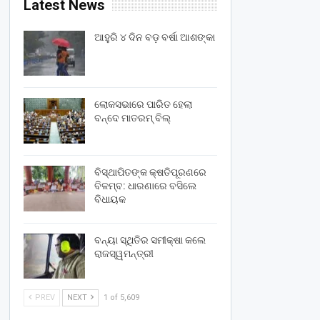
Latest News
ଆହୁରି ୪ ଦିନ ବଡ଼ ବର୍ଷା ଆଶଙ୍କା
ଲୋକସଭାରେ ପାରିତ ହେଲା
ବନ୍ଦେ ମାତରମ୍‌ ବିଲ୍‌
ବିସ୍ଥାପିତଙ୍କ କ୍ଷତିପୂରଣରେ
ବିଳମ୍ବ: ଧାରଣାରେ ବସିଲେ
ବିଧାୟକ
ବନ୍ୟା ସ୍ଥିତିର ସମୀକ୍ଷା କଲେ
ରାଜସ୍ୱମନ୍ତ୍ରୀ
PREV
NEXT
1 of 5,609