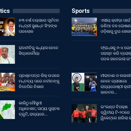
tics
Sports
୫୩ ବର୍ଷ ବୟସରେ ପୂର୍ବତନ
ଏସୀୟ କ୍ରୀଡ଼ା ପାଇଁ
ମନ୍ତ୍ରୀ ସୁଶାନ୍ତ ସିଂହଙ୍କ
ଜଣିଆ ଦଳ ଘୋଷଣା
ପରଲୋକ
ଓଡ଼ିଶାରୁ ଦୁଇ ଖେଳ
ରାଜନୀତିରୁ ସନ୍ୟାସ ନେବେ
ଫ୍ରାନ୍ସକୁ ୬-୪ ଗୋ
ସିଦ୍ଧରମୈୟା
ପରାସ୍ତ କରି ବ୍ରୋଞ
ପଦକ ହାତେଇଲା ଇ
ପ୍ରଶ୍ନପତ୍ର ଲିକ୍ ଉପରେ
ମୀରାବାଈ ଓ ଲଭଲୀ
ମନ୍ତବ୍ୟ ପରେ ନବୀନଙ୍କୁ
ନେବେ ଗ୍ଲାସଗୋ
ବିଜେପିର ନିଶାନା
ରାଜ୍ୟଗୋଷ୍ଠୀ କ୍ର
ଭାରତର…
କାଲିଠୁ ମୌସୁମୀ
ଇଂଲଣ୍ଡ ବିପକ୍ଷ
ଅଧିବେଶନ; ପାଠ୍ୟ ପୁସ୍ତକ
ଦ୍ୱିତୀୟ ଟି-୨୦ରେ
ତ୍ରୁଟି, ରାଜ୍ୟରେ…
ୱିକେଟ୍‌ରେ ହାରିଲା