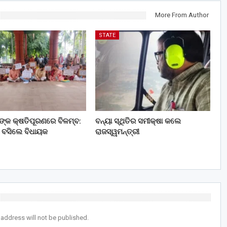
More From Author
STATE
ତଙ୍କ କ୍ଷତିପୂରଣରେ ବିଳମ୍ବ:
ବନ୍ୟା ସ୍ଥିତିର ସମୀକ୍ଷା କଲେ
 ବସିଲେ ବିଧାୟକ
ରାଜସ୍ୱମନ୍ତ୍ରୀ
 address will not be published.