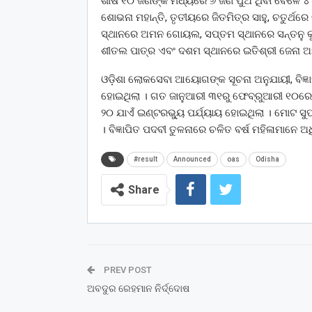
ଶୀର୍ଷ ୧୦ ଜଣଙ୍କ ମଧ୍ୟରେ ୬ ଜଣ ପୁଅ ଥିବା ବେଳେ ୪ ଜ
ଶୋଭନା ମହାନ୍ତି, ତୃତୀୟରେ ଜିତମିତ୍ର ସାହୁ, ଚତୁର୍ଥ
ସ୍ଥାନରେ ଅମନ ଗୋୟଲ, ସପ୍ତମ ସ୍ଥାନରେ ସନ୍ତନୁ କ
ଶୀତଲ ପାତ୍ର ଏବଂ ଦଶମ ସ୍ଥାନରେ ଇତିଶ୍ରୀ ଜେନା ଅଛ
ଓଡ଼ିଶା ଲୋକସେବା ଆୟୋଗଙ୍କ ସୂଚନା ଅନୁଯାୟୀ, ବିଜ୍ଞା
ହୋଇଥିଲା । ଗତ ଜାନୁଆରୀ ୩୧ରୁ ଫେବ୍ରୁଆରୀ ୧୦ରେ ମ
୨୦ ଯାଏଁ ଇଣ୍ଟରଭ୍ୟୁ ପର୍ଯ୍ୟାୟ ହୋଇଥିଲା । ମୋଟ ସୁପ
। ବିଜ୍ଞାପିତ ପଦବୀ ତୁଳନାରେ ଚଳିତ ବର୍ଷ ମହିଳାମାନେ 
#result
Announced
oas
Odisha
Share
PREV POST
ଅବଦୁର ରେହମାନ ନିର୍ଦ୍ଦୋଷ