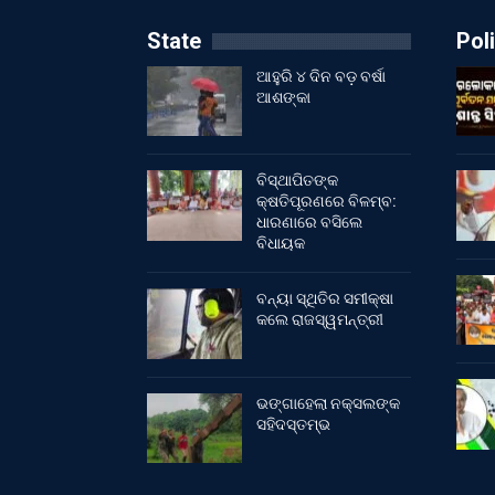
State
Poli
ଆହୁରି ୪ ଦିନ ବଡ଼ ବର୍ଷା
ଆଶଙ୍କା
ବିସ୍ଥାପିତଙ୍କ
କ୍ଷତିପୂରଣରେ ବିଳମ୍ବ:
ଧାରଣାରେ ବସିଲେ
ବିଧାୟକ
ବନ୍ୟା ସ୍ଥିତିର ସମୀକ୍ଷା
କଲେ ରାଜସ୍ୱମନ୍ତ୍ରୀ
ଭଙ୍ଗାହେଲା ନକ୍ସଲଙ୍କ
ସହିଦସ୍ତମ୍ଭ