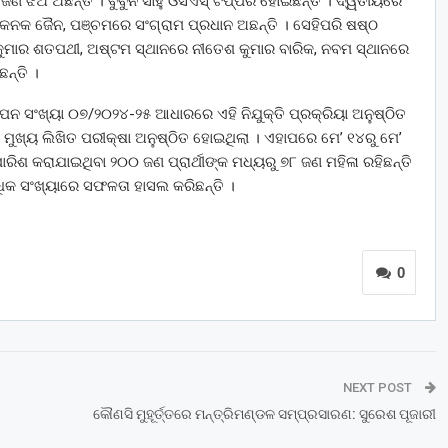
ଣ ଝିଅ ଅଛନ୍ତି । ବୁବୁନ ସାହୁ ଓସିଏସ୍ ଟପ୍ପର ହୋଇଛନ୍ତି । ଦ୍ୱିତୀୟରେ
ରେ କନକ ଜୈନ, ପଞ୍ଚମରେ ସଂଗ୍ରାମ ପ୍ରଧାନ ଅଛନ୍ତି । ସେହିପରି ଷଷ୍ଠ
ୁମାର ଶତପଥୀ, ଅଷ୍ଟମ ସ୍ଥାନରେ ନୀତେଶ କୁମାର ବାରିକ, ନବମ ସ୍ଥାନରେ
ନ୍ତି ।
ପନ ସଂଖ୍ୟା ୦୭/୨୦୨୪-୨୫ ଆଧାରରେ ଏହି ନିଯୁକ୍ତି ପ୍ରକ୍ରିୟା ଅନୁଷ୍ଠିତ
ୁଖ୍ୟ ଲିଖିତ ପରୀକ୍ଷା ଅନୁଷ୍ଠିତ ହୋଇଥିଲା । ଏହାପରେ ମେ’ ୧୪ରୁ ମେ’
ାରିଶ କରାଯାଇଥିବା ୨୦୦ ଜଣ ପ୍ରାର୍ଥୀଙ୍କ ମଧ୍ୟରୁ ୭୮ ଜଣ ମହିଳା ରହିଛନ୍ତି
ଅଧିକ ସଂଖ୍ୟାରେ ସଫଳତା ହାସଲ କରିଛନ୍ତି ।
0
NEXT POST
କୌଣସି ମୁହୂର୍ତ୍ତରେ ମନ୍ତ୍ରିମଣ୍ଡଳ ସମ୍ପ୍ରସାରଣ: ସୁରେଶ ପୂଜାରୀ