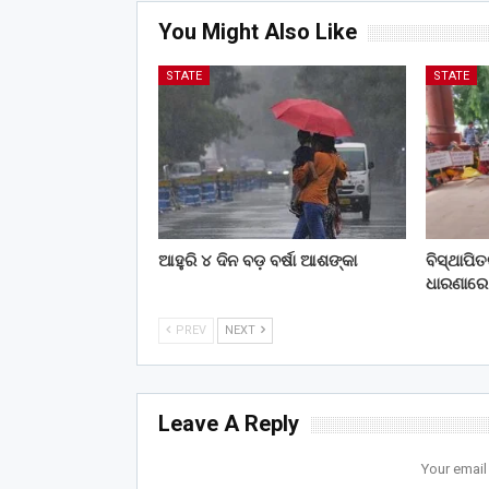
You Might Also Like
STATE
STATE
ଆହୁରି ୪ ଦିନ ବଡ଼ ବର୍ଷା ଆଶଙ୍କା
ବିସ୍ଥାପି
ଧାରଣାରେ
PREV
NEXT
Leave A Reply
Your email