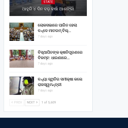
STATE
ଆହୁରି ୪ ଦିନ ବଡ଼ ବର୍ଷା ଆଶଙ୍କା
ଲୋକସଭାରେ ପାରିତ ହେଲା
ବନ୍ଦେ ମାତରମ୍‌ ବିଲ୍‌…
7 days ago
ବିସ୍ଥାପିତଙ୍କ କ୍ଷତିପୂରଣରେ
ବିଳମ୍ବ: ଧାରଣାରେ…
7 days ago
ବନ୍ୟା ସ୍ଥିତିର ସମୀକ୍ଷା କଲେ
ରାଜସ୍ୱମନ୍ତ୍ରୀ
7 days ago
PREV
NEXT
1 of 5,609