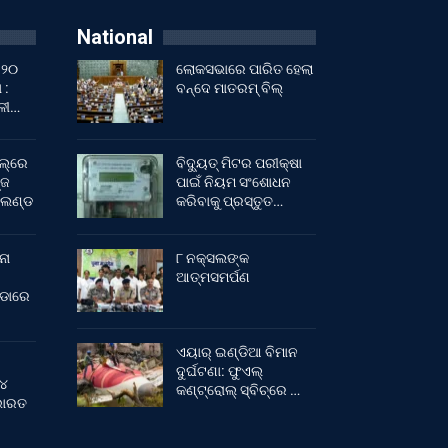
National
 ୨୦
ଲୋକସଭାରେ ପାରିତ ହେଲା
 :
ବନ୍ଦେ ମାତରମ୍‌ ବିଲ୍‌
ାଳୀ…
ଲ୍‌ରେ
ବିଦ୍ୟୁତ୍ ମିଟର ପରୀକ୍ଷା
୍ଜ
ପାଇଁ ନିୟମ ସଂଶୋଧନ
ଂଲଣ୍ଡ
କରିବାକୁ ପ୍ରସ୍ତୁତ…
ନା
୮ ନକ୍ସଲଙ୍କ
ଆତ୍ମସମର୍ପଣ
ୀଡାରେ
ଏୟାର୍ ଇଣ୍ଡିଆ ବିମାନ
ଦୁର୍ଘଟଣା: ଫୁଏଲ୍‌
 ୪
କଣ୍ଟ୍ରୋଲ୍‌ ସ୍ବିଚ୍‌ରେ …
 ଭାରତ