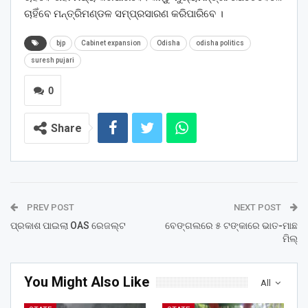
ଚାହିଁବେ ମନ୍ତ୍ରିମଣ୍ଡଳ ସମ୍ପ୍ରସାରଣ କରିପାରିବେ ।
bjp
Cabinet expansion
Odisha
odisha politics
suresh pujari
0
Share
PREV POST
NEXT POST
ପ୍ରକାଶ ପାଇଲା OAS ରେଜଲ୍ଟ
ବେଙ୍ଗଲରେ ୫ ଟଙ୍କାରେ ଭାତ-ମାଛ
ମିଲ୍‌
You Might Also Like
All