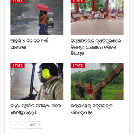
STATE
STATE
ଆହୁରି ୪ ଦିନ ବଡ଼ ବର୍ଷା
ବିସ୍ଥାପିତଙ୍କ କ୍ଷତିପୂରଣରେ
ଆଶଙ୍କା
ବିଳମ୍ବ: ଧାରଣାରେ ବସିଲେ
ବିଧାୟକ
STATE
STATE
ବନ୍ୟା ସ୍ଥିତିର ସମୀକ୍ଷା କଲେ
ଭଙ୍ଗାହେଲା ନକ୍ସଲଙ୍କ
ରାଜସ୍ୱମନ୍ତ୍ରୀ
ସହିଦସ୍ତମ୍ଭ
PREV
NEXT