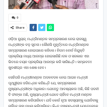
0
Share
ଓଡ଼ିଆ ନ୍ୟୁଜ୍: ମନ୍ତ୍ରିମଣ୍ଡଳ ସମ୍ପ୍ରସାରଣ ନେଇ ରାଜସ୍ୱ
ମନ୍ତ୍ରୀଙ୍କ ବଡ଼ ସୂଚନା। କୌଣସି ମୁହୂର୍ତ୍ତରେ ମନ୍ତ୍ରିମଣ୍ଡଳ
ସମ୍ପ୍ରସାରଣ ହୋଇପାରେ କହିଲେ। ନିଗମ ବୋର୍ଡ ନିଯୁକ୍ତି
ପ୍ରକ୍ରିୟା ମଧ୍ୟ ଆରମ୍ଭ ହୋଇସାରିଛି।ଦଳ ଓ ସରକାର ଏହା
ଭିତରେ ଚୟନ ପ୍ରକ୍ରିୟା ଆରମ୍ଭ କରି ସାରିଛନ୍ତି। ସମ୍ଭବତଃ
ଖୁବଶୀଘ୍ର ଏହା ଶେଷ ହେବ।
ସେହିପରି ମନ୍ତ୍ରୀମଣ୍ଡଳ ଅଦଳବଦଳ ନେଇ ଆଇନ ମନ୍ତ୍ରୀ
ପୃଥ୍ୱୀରାଜ ହରିଚନ୍ଦନ କହିଛନ୍ତି ଯେ, ସମ୍ପ୍ରସାରଣ
ମୁଖ୍ୟମନ୍ତ୍ରୀଙ୍କ ଅଧିକାର। ଯେହେତୁ ଆବଶ୍ୟକତା ଅଛି, କିଛି ପଦବୀ
ବି ଫାଙ୍କା ଅଛି, ମୁଖ୍ୟମନ୍ତ୍ରୀ ଯେବେ ଚାହିଁବେ ମନ୍ତ୍ରୀ ମଣ୍ଡଳ
ସମ୍ପ୍ରସାରଣ କରିପାରିବେ। ଯଦି କେଉଁ ନୂଆ ସଦସ୍ୟଙ୍କୁ ଯୋଡିବାକୁ
ଚାହିଁବେ ତାହା ମଧ୍ୟ କରିପାରିବେ। କିନ୍ତୁ ମୁଖ୍ୟମନ୍ତ୍ରୀ ଯେତେବେଳେ