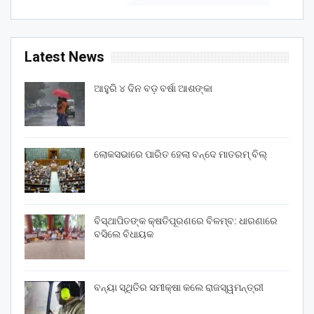
Latest News
ଆହୁରି ୪ ଦିନ ବଡ଼ ବର୍ଷା ଆଶଙ୍କା
ଲୋକସଭାରେ ପାରିତ ହେଲା ବନ୍ଦେ ମାତରମ୍‌ ବିଲ୍‌
ବିସ୍ଥାପିତଙ୍କ କ୍ଷତିପୂରଣରେ ବିଳମ୍ବ: ଧାରଣାରେ
ବସିଲେ ବିଧାୟକ
ବନ୍ୟା ସ୍ଥିତିର ସମୀକ୍ଷା କଲେ ରାଜସ୍ୱମନ୍ତ୍ରୀ