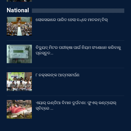
National
ଲୋକସଭାରେ ପାରିତ ହେଲା ବନ୍ଦେ ମାତରମ୍‌ ବିଲ୍‌
ବିଦ୍ୟୁତ୍ ମିଟର ପରୀକ୍ଷା ପାଇଁ ନିୟମ ସଂଶୋଧନ କରିବାକୁ
ପ୍ରସ୍ତୁତ…
୮ ନକ୍ସଲଙ୍କ ଆତ୍ମସମର୍ପଣ
ଏୟାର୍ ଇଣ୍ଡିଆ ବିମାନ ଦୁର୍ଘଟଣା: ଫୁଏଲ୍‌ କଣ୍ଟ୍ରୋଲ୍‌
ସ୍ବିଚ୍‌ରେ …