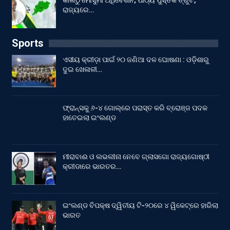
କାଲିଠୁ ମୌସୁମୀ ଅଧିବେଶନ; ପାଠ୍ୟ ପୁସ୍ତକ ତ୍ରୁଟି,
ରାଜ୍ୟରେ…
Sports
ଏସୀୟ କ୍ରୀଡ଼ା ପାଇଁ ୨୦ ଜଣିଆ ଦଳ ଘୋଷଣା : ଓଡ଼ିଶାରୁ
ଦୁଇ ଖେଳାଳୀ…
ଫ୍ରାନ୍ସକୁ ୬-୪ ଗୋଲ୍‌ରେ ପରାସ୍ତ କରି ବ୍ରୋଞ୍ଜ ପଦକ
ହାତେଇଲା ଇଂଲଣ୍ଡ
ମୀରାବାଈ ଓ ଲଭଲୀନା ନେବେ ଗ୍ଲାସଗୋ ରାଜ୍ୟଗୋଷ୍ଠୀ
କ୍ରୀଡାରେ ଭାରତର…
ଇଂଲଣ୍ଡ ବିପକ୍ଷ ଦ୍ୱିତୀୟ ଟି-୨୦ରେ ୪ ୱିକେଟ୍‌ରେ ହାରିଲା
ଭାରତ