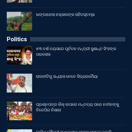
ଭଙ୍ଗାହେଲା ନକ୍ସଲଙ୍କ ସହିଦସ୍ତମ୍ଭ
Politics
୫୩ ବର୍ଷ ବୟସରେ ପୂର୍ବତନ ମନ୍ତ୍ରୀ ସୁଶାନ୍ତ ସିଂହଙ୍କ
ପରଲୋକ
ରାଜନୀତିରୁ ସନ୍ୟାସ ନେବେ ସିଦ୍ଧରମୈୟା
ପ୍ରଶ୍ନପତ୍ର ଲିକ୍ ଉପରେ ମନ୍ତବ୍ୟ ପରେ ନବୀନଙ୍କୁ
ବିଜେପିର ନିଶାନା