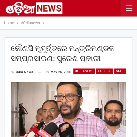
Home
#Odianews
କୌଣସି ମୁହୂର୍ତ୍ତରେ ମନ୍ତ୍ରିମଣ୍ଡଳ
ସମ୍ପ୍ରସାରଣ: ସୁରେଶ ପୂଜାରୀ
#ODIANEWS
POLITICS
STATE
On
May 26, 2026
By
Odia News