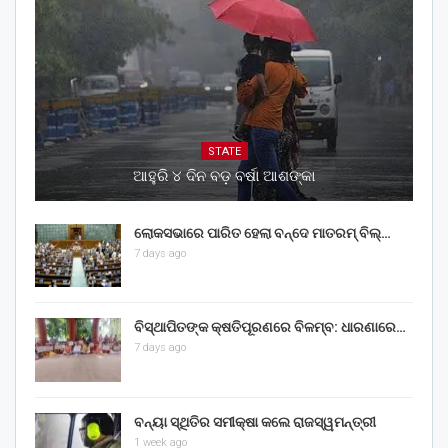
STATE
ଆହୁରି ୪ ଦିନ ବଡ଼ ବର୍ଷା ଆଶଙ୍କା
ଲୋକସଭାରେ ପାରିତ ହେଲା ବନ୍ଦେ ମାତରମ୍‌ ବିଲ୍‌…
7 days ago
ବିସ୍ଥାପିତଙ୍କ କ୍ଷତିପୂରଣରେ ବିଳମ୍ବ: ଧାରଣାରେ…
7 days ago
ବନ୍ୟା ସ୍ଥିତିର ସମୀକ୍ଷା କଲେ ରାଜସ୍ୱମନ୍ତ୍ରୀ
1 week ago