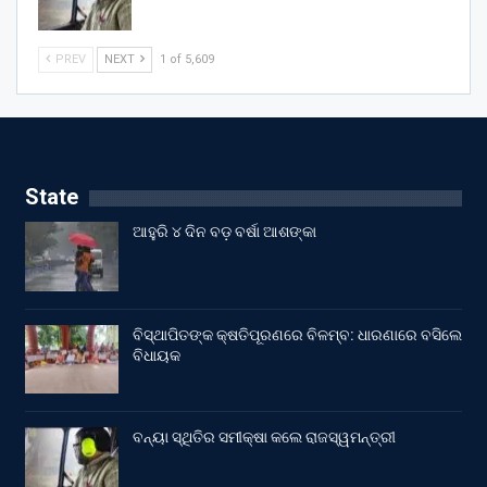
PREV
NEXT
1 of 5,609
State
ଆହୁରି ୪ ଦିନ ବଡ଼ ବର୍ଷା ଆଶଙ୍କା
ବିସ୍ଥାପିତଙ୍କ କ୍ଷତିପୂରଣରେ ବିଳମ୍ବ: ଧାରଣାରେ ବସିଲେ
ବିଧାୟକ
ବନ୍ୟା ସ୍ଥିତିର ସମୀକ୍ଷା କଲେ ରାଜସ୍ୱମନ୍ତ୍ରୀ