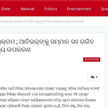
State
National
Politics
Entertainment
Spo
; ଆଚିଭର୍‌‌ଙ୍କୁ ସମ୍ମାନ ସହ ଗରିବ ଶିଶୁଙ୍କୁ ମିଳିଲା ମାଗଣାରେ ପାଠ୍ୟ ଉପକରଣ
୍ୟକ୍ରମ ; ଆଚିଭର୍‌‌ଙ୍କୁ ସମ୍ମାନ ସହ ଗରିବ
ପାଠ୍ୟ ଉପକରଣ
#ODIANEWS
0
ରିବା ପାଇଁ ନିର୍ବାଣ ଫାଉଣ୍ଡେସନ ଟ୍ରଷ୍ଟ ପକ୍ଷରୁ ‘ଓଡିଶା ଆଚିଭର୍‌‌ ୨୦୨୩’
ଜ୍ୟର ବିଶିଷ୍ଟ ଶିଳ୍ପପତି ତଥା ଉଦ୍ୟୋଗପତିଙ୍କୁ ନେଇ ଏହି ଟ୍ରଷ୍ଟ
 ଆରମ୍ଭ କରିଥିଲା। ଉକ୍ତ କାର୍ଯ୍ୟକ୍ରମରେ ଅତିଥି ରୂପେ ରାଜନଗର ବିଧାୟକ
କ ପ୍ରିୟଦର୍ଶି ମିଶ୍ର, ପ୍ରଭାତ କୁମାର ନନ୍ଦି, ଟିଟନ ସାହୁ, ରିତା ଦାସ,