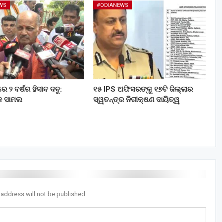
WS
#ODIANEWS
େ ୨ ବର୍ଷର ହିସାବ ଦବୁ:
୧୫ IPS ଅଫିସରଙ୍କୁ ୧୭ଟି ଜିଲ୍ଲାର
 ସାମଲ
ସ୍ୱତନ୍ତ୍ର ନିରୀକ୍ଷଣ ଦାୟିତ୍ୱ
 address will not be published.