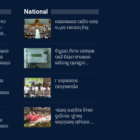
National
 ୨୦
ଲୋକସଭାରେ ପାରିତ ହେଲା
 :
ବନ୍ଦେ ମାତରମ୍‌ ବିଲ୍‌
ାଳୀ…
ଲ୍‌ରେ
ବିଦ୍ୟୁତ୍ ମିଟର ପରୀକ୍ଷା
୍ଜ
ପାଇଁ ନିୟମ ସଂଶୋଧନ
ଂଲଣ୍ଡ
କରିବାକୁ ପ୍ରସ୍ତୁତ…
ନା
୮ ନକ୍ସଲଙ୍କ
ଆତ୍ମସମର୍ପଣ
ୀଡାରେ
ଏୟାର୍ ଇଣ୍ଡିଆ ବିମାନ
ଦୁର୍ଘଟଣା: ଫୁଏଲ୍‌
 ୪
କଣ୍ଟ୍ରୋଲ୍‌ ସ୍ବିଚ୍‌ରେ …
 ଭାରତ