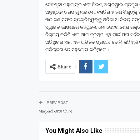
ଦେବଶ୍ରୀ ମହାପାତ୍ର ଏବଂ ନିଲମ୍‌‌ ଅଗ୍ରୱାଲ ପ୍ରମୁଖ
ଅନୁଷ୍ଠାନ ତରଫରୁ ନାରାୟଣୀ ବସ୍ତିର ୫ ଜଣ ଶିଶୁଙ୍କ
୩୦ ଜଣ ସଫଳ ବ୍ୟକ୍ତିତ୍ୱଙ୍କୁ ଓଡିଶା ଆଚିଭର୍‌‌ ସମ
ସ୍ୱାଗତ ଭାଷଣରେ କହିଥିଲେ, ମୋ ଦେହର ଶେଷ ରକ୍ତ ବିନ୍
ନିଶ୍ଚୟ କରିବି ଏବଂ ଆମ ଟ୍ରଷ୍ଟ ଏଥି ପାଇଁ ସଦା ସର୍ବଦା
ଅତିଥିଗଣ ଏହା ଏକ ଅଭିନବ ପ୍ରୟାସ ବୋଲି କହି ଖୁସି ବ୍ୟ
ପରିଚାଳନା ରେ ସହଯୋଗ କରିଥିଲେ।
Share
PREV POST
ସାନ୍ତାଳୀ ଭାଷା ଦିବସ
You Might Also Like