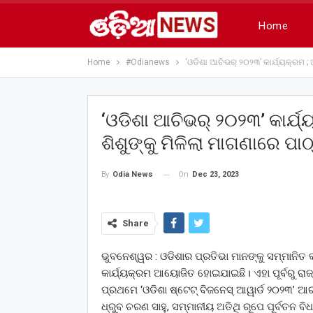
Home
Home
#Odianews
‘ଓଡିଶା ଆଚିଭର୍‌‌ ୨୦୨୩’ କାର୍ଯ୍ୟକ୍ରମ 
‘ଓଡିଶା ଆଚିଭର୍‌‌ ୨୦୨୩’ କାର୍ଯ
ଶିଶୁଙ୍କୁ ମିଳିଲା ମାଗଣାରେ 
On
Dec 23, 2023
By
Odia News
Share
ଭୁବନେଶ୍ୱର : ଓଡିଶାର ପ୍ରତିଭା ମାନଙ୍କୁ ସମ୍ମାନିତ କ
କାର୍ଯ୍ୟକ୍ରମ ଆୟୋଜିତ ହୋଇଯାଇଛି। ଏହା ପୂର୍ବରୁ ରା
ପ୍ରଥମେ ‘ଓଡିଶା ଷ୍ଟେଟ୍‌‌ ବିଜନେସ୍‌‌ ଆୱାର୍ଡ ୨୦୨୩’
ଧ୍ରୁବ ଚରଣ ସାହୁ, ସମ୍ମାନୀୟ ଅତିଥି ରୂପେ ପୂର୍ବତନ ବିଧାୟ