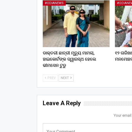
#ODIANEWS
#ODIANE
ଡାକ୍ତରୀ ଛାତ୍ରୀ ମୃତ୍ୟୁ ମାମଲା,
୧୨ ତାରିଖର
ହାଇକୋର୍ଟଙ୍କ ଦ୍ୱାରସ୍ଥ ହେଲେ
ମନମୋହନ
ଭୀମସେନ ଟୁଡୁ
PREV
NEXT
Leave A Reply
Your email