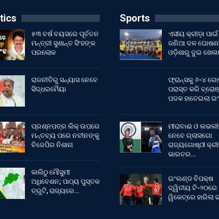
tics
Sports
୫୩ ବର୍ଷ ବୟସରେ ପୂର୍ବତନ
ଏସୀୟ କ୍ରୀଡ଼ା ପାଇଁ
ମନ୍ତ୍ରୀ ସୁଶାନ୍ତ ସିଂହଙ୍କ
ଜଣିଆ ଦଳ ଘୋଷଣା
ପରଲୋକ
ଓଡ଼ିଶାରୁ ଦୁଇ ଖେଳ
ରାଜନୀତିରୁ ସନ୍ୟାସ ନେବେ
ଫ୍ରାନ୍ସକୁ ୬-୪ ଗୋ
ସିଦ୍ଧରମୈୟା
ପରାସ୍ତ କରି ବ୍ରୋଞ
ପଦକ ହାତେଇଲା ଇ
ପ୍ରଶ୍ନପତ୍ର ଲିକ୍ ଉପରେ
ମୀରାବାଈ ଓ ଲଭଲୀ
ମନ୍ତବ୍ୟ ପରେ ନବୀନଙ୍କୁ
ନେବେ ଗ୍ଲାସଗୋ
ବିଜେପିର ନିଶାନା
ରାଜ୍ୟଗୋଷ୍ଠୀ କ୍ର
ଭାରତର…
କାଲିଠୁ ମୌସୁମୀ
ଇଂଲଣ୍ଡ ବିପକ୍ଷ
ଅଧିବେଶନ; ପାଠ୍ୟ ପୁସ୍ତକ
ଦ୍ୱିତୀୟ ଟି-୨୦ରେ
ତ୍ରୁଟି, ରାଜ୍ୟରେ…
ୱିକେଟ୍‌ରେ ହାରିଲା