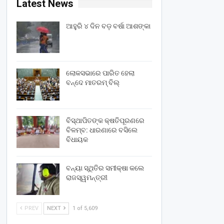
Latest News
ଆହୁରି ୪ ଦିନ ବଡ଼ ବର୍ଷା ଆଶଙ୍କା
ଲୋକସଭାରେ ପାରିତ ହେଲା
ବନ୍ଦେ ମାତରମ୍‌ ବିଲ୍‌
ବିସ୍ଥାପିତଙ୍କ କ୍ଷତିପୂରଣରେ
ବିଳମ୍ବ: ଧାରଣାରେ ବସିଲେ
ବିଧାୟକ
ବନ୍ୟା ସ୍ଥିତିର ସମୀକ୍ଷା କଲେ
ରାଜସ୍ୱମନ୍ତ୍ରୀ
PREV
NEXT
1 of 5,609