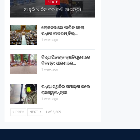
STATE
ଆହୁରି ୪ ଦିନ ବଡ଼ ବର୍ଷା ଆଶଙ୍କା
ଲୋକସଭାରେ ପାରିତ ହେଲା
ବନ୍ଦେ ମାତରମ୍‌ ବିଲ୍‌…
1 week ago
ବିସ୍ଥାପିତଙ୍କ କ୍ଷତିପୂରଣରେ
ବିଳମ୍ବ: ଧାରଣାରେ…
1 week ago
ବନ୍ୟା ସ୍ଥିତିର ସମୀକ୍ଷା କଲେ
ରାଜସ୍ୱମନ୍ତ୍ରୀ
1 week ago
PREV
NEXT
1 of 5,609