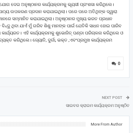
 ଯୋଗ ଦେଇ ଅନୁଷ୍ଠାନର କାର୍ଯ୍ୟକ୍ରମକୁ ଭୂୟସୀ ପ୍ରଂଶସା କରିଥିଲେ।
ୁ ପାଠ୍ୟ ଉପକରଣ ପ୍ରଦାନ କରାଯାଇଥିଲା। ପରେ ପରେ ଅତିଥିଙ୍କ ଦ୍ୱାରା
୍ମାନରେ ସମ୍ମାନିତ କରାଯାଇଥିଲା। ଅନୁଷ୍ଠାନର ମୁଖ୍ୟ ଭରତ ପ୍ରଧାନ
ଦୁ ଥିବା ଯାଏଁ ମୁଁ ଗରିବ ଶିଶୁ ମାନଙ୍କ ପାଇଁ ଯେତିକି ସାଧନ ହୋଇ ପାରିବ
 କାର୍ଯ୍ୟରତ। ଏହି କାର୍ଯ୍ୟକ୍ରମକୁ ଶୁଭୋଜିତ୍‌‌ ପଣ୍ଡା ପରିଚାଳନା କରିଥିଲେ ଓ
କ୍ତ କରିଥିଲେ। ଜ୍ୟୋତି, ଦୁର୍ଗା, ଭକ୍ତ ,ଏବଂପ୍ରମୁଖ କାର୍ଯ୍ୟକ୍ରମ
0
NEXT POST
ସାଇବର କ୍ରାଇମ କାର୍ଯ୍ୟକ୍ରମ ଅନୁଷ୍ଠିତ
More From Author