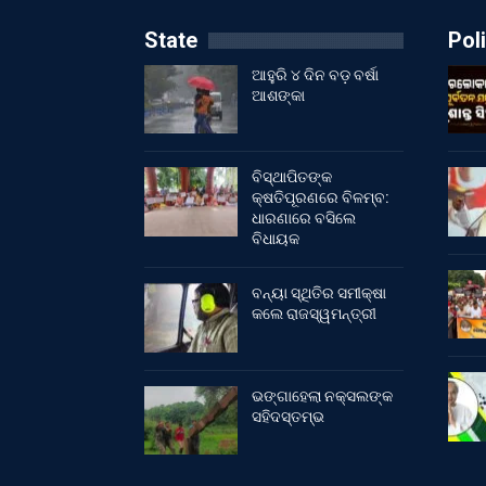
State
Poli
ଆହୁରି ୪ ଦିନ ବଡ଼ ବର୍ଷା
ଆଶଙ୍କା
ବିସ୍ଥାପିତଙ୍କ
କ୍ଷତିପୂରଣରେ ବିଳମ୍ବ:
ଧାରଣାରେ ବସିଲେ
ବିଧାୟକ
ବନ୍ୟା ସ୍ଥିତିର ସମୀକ୍ଷା
କଲେ ରାଜସ୍ୱମନ୍ତ୍ରୀ
ଭଙ୍ଗାହେଲା ନକ୍ସଲଙ୍କ
ସହିଦସ୍ତମ୍ଭ