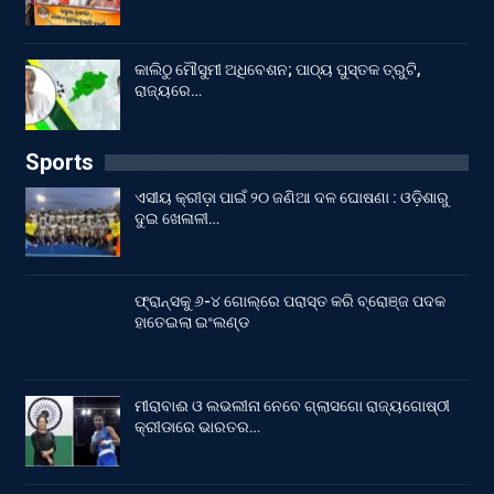
କାଲିଠୁ ମୌସୁମୀ ଅଧିବେଶନ; ପାଠ୍ୟ ପୁସ୍ତକ ତ୍ରୁଟି,
ରାଜ୍ୟରେ…
Sports
ଏସୀୟ କ୍ରୀଡ଼ା ପାଇଁ ୨୦ ଜଣିଆ ଦଳ ଘୋଷଣା : ଓଡ଼ିଶାରୁ
ଦୁଇ ଖେଳାଳୀ…
ଫ୍ରାନ୍ସକୁ ୬-୪ ଗୋଲ୍‌ରେ ପରାସ୍ତ କରି ବ୍ରୋଞ୍ଜ ପଦକ
ହାତେଇଲା ଇଂଲଣ୍ଡ
ମୀରାବାଈ ଓ ଲଭଲୀନା ନେବେ ଗ୍ଲାସଗୋ ରାଜ୍ୟଗୋଷ୍ଠୀ
କ୍ରୀଡାରେ ଭାରତର…