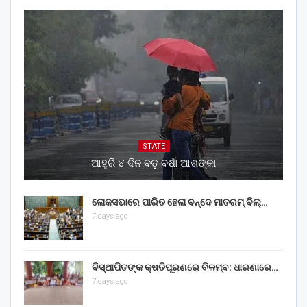
STATE
ଆହୁରି ୪ ଦିନ ବଡ଼ ବର୍ଷା ଆଶଙ୍କା
ଲୋକସଭାରେ ପାରିତ ହେଲା ବନ୍ଦେ ମାତରମ୍‌ ବିଲ୍‌…
7 days ago
ବିସ୍ଥାପିତଙ୍କ କ୍ଷତିପୂରଣରେ ବିଳମ୍ବ: ଧାରଣାରେ…
7 days ago