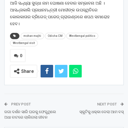
ଆଜି ସନ୍ଧ୍ୟା ସୁଦ୍ଧା ନାମ ଘୋଷଣା ହେବାର ସମ୍ଭାବନା ଅଛି ।
ଆସନ୍ତାକାଲି ପ୍ରଧାନମନ୍ତ୍ରୀ ମୋଦୀଙ୍କ ଉପସ୍ଥିତିରେ
କୋଲକାତାର ବ୍ରିଗେଡ୍ ପରେଡ୍ ଗ୍ରାଉଣ୍ଡରେ ଶପଥ ସମାରୋହ
ହେବ।
mohan majhi
Odisha CM
Westbengal politics
Westbengal visit
0
Share
PREV POST
NEXT POST
ଜଗା ଦର୍ଶନ ସାରି ଘରକୁ ଫେରୁଥିଲେ
ସ୍କୁଟିକୁ ଧକ୍କା ଦେଲା ଆମ ବସ୍
ଅଧା ବାଟରେ ଚାଲିଗଲା ଜୀବନ