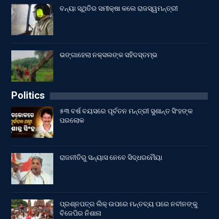
ବନ୍ୟା ସ୍ଥିତିର ସମୀକ୍ଷା କଲେ ରାଜସ୍ୱମନ୍ତ୍ରୀ
ଭଙ୍ଗାହେଲା ନକ୍ସଲଙ୍କ ସହିଦସ୍ତମ୍ଭ
Politics
୫୩ ବର୍ଷ ବୟସରେ ପୂର୍ବତନ ମନ୍ତ୍ରୀ ସୁଶାନ୍ତ ସିଂହଙ୍କ
ପରଲୋକ
ରାଜନୀତିରୁ ସନ୍ୟାସ ନେବେ ସିଦ୍ଧରମୈୟା
ପ୍ରଶ୍ନପତ୍ର ଲିକ୍ ଉପରେ ମନ୍ତବ୍ୟ ପରେ ନବୀନଙ୍କୁ
ବିଜେପିର ନିଶାନା