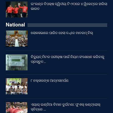
ଇଂଲଣ୍ଡ ବିପକ୍ଷ ଦ୍ୱିତୀୟ ଟି-୨୦ରେ ୪ ୱିକେଟ୍‌ରେ ହାରିଲା
ଭାରତ
National
ଲୋକସଭାରେ ପାରିତ ହେଲା ବନ୍ଦେ ମାତରମ୍‌ ବିଲ୍‌
ବିଦ୍ୟୁତ୍ ମିଟର ପରୀକ୍ଷା ପାଇଁ ନିୟମ ସଂଶୋଧନ କରିବାକୁ
ପ୍ରସ୍ତୁତ…
୮ ନକ୍ସଲଙ୍କ ଆତ୍ମସମର୍ପଣ
ଏୟାର୍ ଇଣ୍ଡିଆ ବିମାନ ଦୁର୍ଘଟଣା: ଫୁଏଲ୍‌ କଣ୍ଟ୍ରୋଲ୍‌
ସ୍ବିଚ୍‌ରେ …