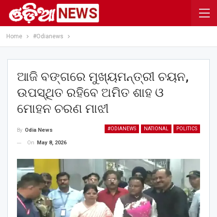
Home
#Odianews
ଆଜି ବଙ୍ଗରେ ମୁଖ୍ୟମନ୍ତ୍ରୀ ଚୟନ,
ଉପସ୍ଥିତ ରହିବେ ଅମିତ ଶାହ ଓ
ମୋହନ ଚରଣ ମାଝୀ
#ODIANEWS
NATIONAL
POLITICS
By
Odia News
On
May 8, 2026