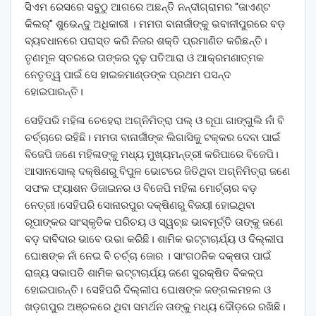
ସିଏମ ରେସରେ ସବୁଠୁ ଆଗରେ ଅଛନ୍ତି ନନ୍ଦୀଗ୍ରାମର “ଜାଏଣ୍ଟ
କିଲର୍” ଶୁଭେନ୍ଦୁ ଅଧିକାରୀ । ମମତା ବାନାର୍ଜୀଙ୍କୁ ଭବାନୀପୁରରେ ବଡ଼
ବ୍ୟବଧାନରେ ପରାସ୍ତ କରି ନିଜର ଶକ୍ତି ପ୍ରମାଣିତ କରିଛନ୍ତି।
ତୃଣମୂଳ ସ୍ତରରେ ତାଙ୍କର ଦୃଢ଼ ପତିଆରା ଓ ଆକ୍ରମଣାତ୍ମକ
ନେତୃତ୍ୱ ପାଇଁ ସେ ହାଇକମାଣ୍ଡଙ୍କ ପ୍ରଥମ ପସନ୍ଦ
ହୋଇପାରନ୍ତି।
ସେହିପରି ମହିଳା ଚେହେରା ଅଗ୍ନିମିତ୍ରା ପଲ୍ ଓ ରୂପା ଗାଙ୍ଗୁଲି ନାଁ ବି
ଚର୍ଚ୍ଚାରେ ରହିଛି। ମମତା ବାନାର୍ଜୀଙ୍କ ଲିଗାସିକୁ ଟକ୍କର ଦେବା ପାଇଁ
ବିଜେପି ଜଣେ ମହିଳାଙ୍କୁ ମଧ୍ୟ ମୁଖ୍ୟମନ୍ତ୍ରୀ କରିପାରେ ବିଜେପି।
ଆସାନସୋଲ୍ ଦକ୍ଷିଣରୁ ବିପୁଳ ଭୋଟରେ ଜିତିଥିବା ଅଗ୍ନିମିତ୍ରା ଜଣେ
ସଫଳ ଫ୍ୟାଶନ ଡିଜାଇନର ଓ ବିଜେପି ମହିଳା ମୋର୍ଚ୍ଚାର ବଡ଼
ନେତ୍ରୀ।ସେହିପରି ସୋନାରପୁର ଦକ୍ଷିଣରୁ ବିଜୟୀ ହୋଇଥିବା
ରୂପାଙ୍କର ସାଂସ୍କୃତିକ ପରିଚୟ ଓ ସ୍ୱଚ୍ଛ ଭାବମୂର୍ତ୍ତି ତାଙ୍କୁ ଜଣେ
ବଡ଼ ଦାବିଦାର ଭାବେ ଉଭା କରିଛି। ଶାମିକ ଭଟ୍ଟାଚାର୍ଯ୍ୟ ଓ ଦିଲ୍ଲୀପ
ଘୋଷଙ୍କ ନାଁ ନେଇ ବି ଚର୍ଚ୍ଚା ଜୋର । ସାଂଗଠନିକ ଦକ୍ଷତା ପାଇଁ
ରାଜ୍ୟ ସଭାପତି ଶାମିକ ଭଟ୍ଟାଚାର୍ଯ୍ୟ ଜଣେ ସୁରକ୍ଷିତ ବିକଳ୍ପ
ହୋଇପାରନ୍ତି। ସେହିପରି ଦିଲ୍ଲୀପ ଘୋଷଙ୍କ ଜଙ୍ଗଲମହଲ ଓ
ଖଡ଼ଗପୁର ଅଞ୍ଚଳରେ ଥିବା ସମର୍ଥନ ତାଙ୍କୁ ମଧ୍ୟ ଦୌଡ଼ରେ ରଖିଛି।