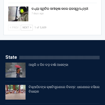
ବନ୍ୟା ସ୍ଥିତିର ସମୀକ୍ଷା କଲେ ରାଜସ୍ୱମନ୍ତ୍ରୀ
7 days ago
PREV
NEXT
1 of 5,609
State
ଆହୁରି ୪ ଦିନ ବଡ଼ ବର୍ଷା ଆଶଙ୍କା
ବିସ୍ଥାପିତଙ୍କ କ୍ଷତିପୂରଣରେ ବିଳମ୍ବ: ଧାରଣାରେ ବସିଲେ
ବିଧାୟକ