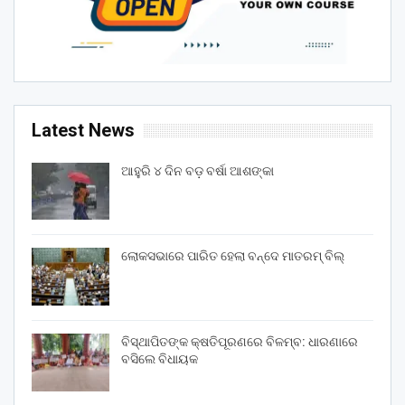
Latest News
ଆହୁରି ୪ ଦିନ ବଡ଼ ବର୍ଷା ଆଶଙ୍କା
ଲୋକସଭାରେ ପାରିତ ହେଲା ବନ୍ଦେ ମାତରମ୍‌ ବିଲ୍‌
ବିସ୍ଥାପିତଙ୍କ କ୍ଷତିପୂରଣରେ ବିଳମ୍ବ: ଧାରଣାରେ
ବସିଲେ ବିଧାୟକ