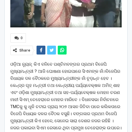
0
Share
ଓଡ଼ିଆ ନ୍ୟୁଜ୍: କିଏ ବନିବେ ପଶ୍ଚିମବଙ୍ଗର ପ୍ରଥମ ବିଜେପି
ମୁଖ୍ୟମନ୍ତ୍ରୀ ? ଆଜି ଘୋଷଣା ହୋଇପାରେ ସିଏମଙ୍କ ନାଁ।ବିଜେପିର
ବିଧାୟକ ଦଳ ବୈଠକରେ ମୁଖ୍ୟମନ୍ତ୍ରୀଙ୍କ ନାଁ ଚୂଡ଼ାନ୍ତ ହେବ ।
କେନ୍ଦ୍ର ଗୃହ ମନ୍ତ୍ରୀ ତଥା କେନ୍ଦ୍ରୀୟ ପର୍ଯ୍ୟବେକ୍ଷକ ଅମିତ୍ ଶାହ
ଏବଂ ଓଡ଼ିଶା ମୁଖ୍ୟମନ୍ତ୍ରୀ ତଥା ସହ-ପର୍ଯ୍ୟବେକ୍ଷକ ମୋହନ ଚରଣ
ମାଝୀ ସିଏମ୍ ଚେହେରାରେ ମୋହର ମାରିବେ । ବିଧାନସଭା ନିର୍ବାଚନରେ
TMCକୁ କୁ ଧୂଳି ଚଟାଇ ପ୍ରାୟ ୨୦୭ ଆସନ ଜିତିବା ପରେ କଲିକତାରେ
ବିଜେପି ବିଧାୟକ ଦଳର ବୈଠକ ବସୁଛି। ବଙ୍ଗଳାର ପ୍ରଥମ ବିଜେପି
ମୁଖ୍ୟମନ୍ତ୍ରୀ କିଏ ହେବେ, ସେନେଇ ସାରା ଦେଶର ନଜର ରହିଛି ।
ନଜର ପକାଇବା ସିଏମ ରେସରେ ଥିବା ପ୍ରମୁଖ ଚେହେରାଙ୍କ ଉପରେ।