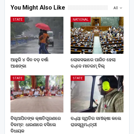
You Might Also Like
All
STATE
NATIONAL
ଆହୁରି ୪ ଦିନ ବଡ଼ ବର୍ଷା
ଲୋକସଭାରେ ପାରିତ ହେଲା
ଆଶଙ୍କା
ବନ୍ଦେ ମାତରମ୍‌ ବିଲ୍‌
STATE
STATE
ବିସ୍ଥାପିତଙ୍କ କ୍ଷତିପୂରଣରେ
ବନ୍ୟା ସ୍ଥିତିର ସମୀକ୍ଷା କଲେ
ବିଳମ୍ବ: ଧାରଣାରେ ବସିଲେ
ରାଜସ୍ୱମନ୍ତ୍ରୀ
ବିଧାୟକ