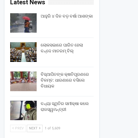
Latest News
ଆହୁରି ୪ ଦିନ ବଡ଼ ବର୍ଷା ଆଶଙ୍କା
ଲୋକସଭାରେ ପାରିତ ହେଲା
ବନ୍ଦେ ମାତରମ୍‌ ବିଲ୍‌
ବିସ୍ଥାପିତଙ୍କ କ୍ଷତିପୂରଣରେ
ବିଳମ୍ବ: ଧାରଣାରେ ବସିଲେ
ବିଧାୟକ
ବନ୍ୟା ସ୍ଥିତିର ସମୀକ୍ଷା କଲେ
ରାଜସ୍ୱମନ୍ତ୍ରୀ
PREV
NEXT
1 of 5,609