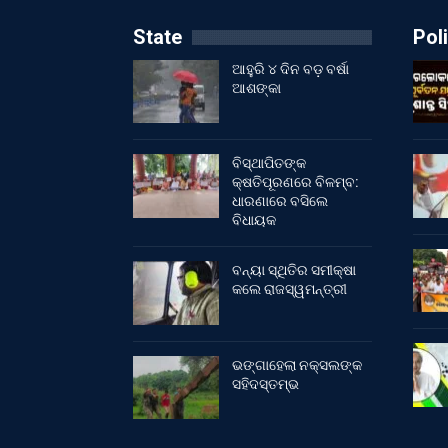
State
Poli
ଆହୁରି ୪ ଦିନ ବଡ଼ ବର୍ଷା
ଆଶଙ୍କା
ବିସ୍ଥାପିତଙ୍କ
କ୍ଷତିପୂରଣରେ ବିଳମ୍ବ:
ଧାରଣାରେ ବସିଲେ
ବିଧାୟକ
ବନ୍ୟା ସ୍ଥିତିର ସମୀକ୍ଷା
କଲେ ରାଜସ୍ୱମନ୍ତ୍ରୀ
ଭଙ୍ଗାହେଲା ନକ୍ସଲଙ୍କ
ସହିଦସ୍ତମ୍ଭ