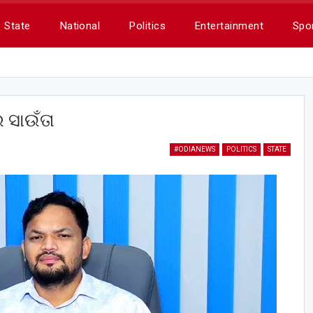
State
National
Politics
Entertainment
Spo
ର ସାଉଁତା
#ODIANEWS
POLITICS
STATE