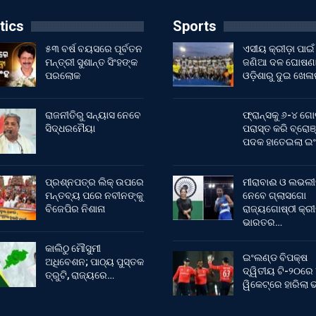
tics
Sports
୫୩ ବର୍ଷ ବୟସରେ ପୂର୍ବତନ
ଏସୀୟ କ୍ରୀଡ଼ା ପାଇଁ
ମନ୍ତ୍ରୀ ସୁଶାନ୍ତ ସିଂହଙ୍କ
ଜଣିଆ ଦଳ ଘୋଷଣା
ପରଲୋକ
ଓଡ଼ିଶାରୁ ଦୁଇ ଖେଳ
ରାଜନୀତିରୁ ସନ୍ୟାସ ନେବେ
ଫ୍ରାନ୍ସକୁ ୬-୪ ଗୋ
ସିଦ୍ଧରମୈୟା
ପରାସ୍ତ କରି ବ୍ରୋଞ
ପଦକ ହାତେଇଲା ଇ
ପ୍ରଶ୍ନପତ୍ର ଲିକ୍ ଉପରେ
ମୀରାବାଈ ଓ ଲଭଲୀ
ମନ୍ତବ୍ୟ ପରେ ନବୀନଙ୍କୁ
ନେବେ ଗ୍ଲାସଗୋ
ବିଜେପିର ନିଶାନା
ରାଜ୍ୟଗୋଷ୍ଠୀ କ୍ର
ଭାରତର…
କାଲିଠୁ ମୌସୁମୀ
ଇଂଲଣ୍ଡ ବିପକ୍ଷ
ଅଧିବେଶନ; ପାଠ୍ୟ ପୁସ୍ତକ
ଦ୍ୱିତୀୟ ଟି-୨୦ରେ
ତ୍ରୁଟି, ରାଜ୍ୟରେ…
ୱିକେଟ୍‌ରେ ହାରିଲା