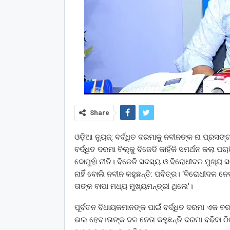
Share
ଓଡ଼ିଆ ନ୍ୟୁଜ୍: ବର୍ଦ୍ଧିତ ଦରମାକୁ ନବୀନଙ୍କ ନା ପ୍ରସ
ବର୍ଦ୍ଧିତ ଦରମା ବିଲ୍‌କୁ ବିଜେଡି କାହିଁକି ସମର୍ଥନ କଲ
ଦୋମୁହାଁ ନୀତି। ବିଜେଡି ସଦସ୍ୟ ଓ ବିରୋଧୀଦଳ ମୁଖ୍ୟ 
ନାହିଁ ବୋଲି ନବୀନ କହୁଛନ୍ତି: ପବିତ୍ର। ‘ବିରୋଧୀଦଳ ନେ
ତାଙ୍କ ବାପା ମଧ୍ୟ ମୁଖ୍ୟମନ୍ତ୍ରୀ ଥିଲେ’।
ପୂର୍ବତନ ବିଧାୟକମାନଙ୍କ ପାଇଁ ବର୍ଦ୍ଧିତ ଦରମା ଏକ ବ
ଭଲ ହେବ।ତାଙ୍କ ଦଳ ନେତା କହୁଛନ୍ତି ଦରମା ବଢିବା ଠ