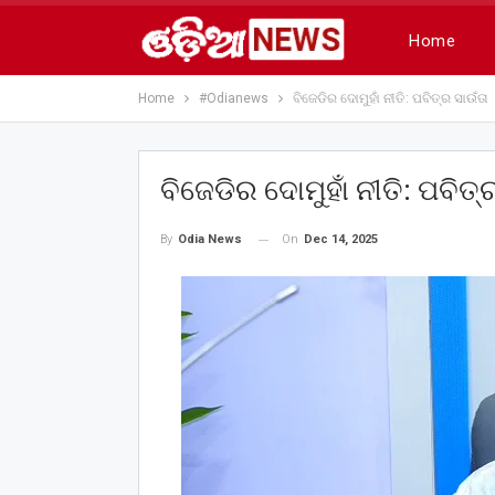
Home
Home
#Odianews
ବିଜେଡିର ଦୋମୁହାଁ ନୀତି: ପବିତ୍ର ସାଉଁତା
ବିଜେଡିର ଦୋମୁହାଁ ନୀତି: ପବିତ୍
On
Dec 14, 2025
By
Odia News