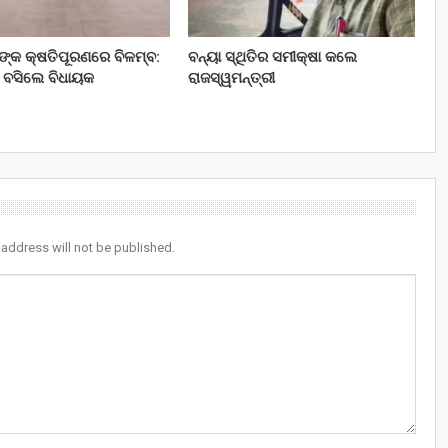
ତଙ୍କ କ୍ଷତିପୂରଣରେ ବିଳମ୍ବ:
ବନ୍ୟା ସ୍ଥିତିର ସମୀକ୍ଷା କଲେ
 ବସିଲେ ବିଧାୟକ
ରାଜସ୍ୱମନ୍ତ୍ରୀ
 address will not be published.