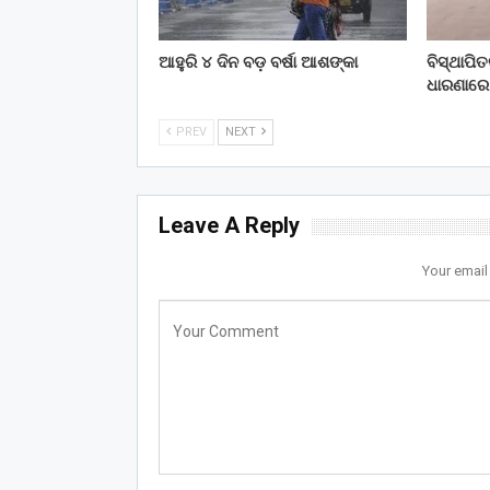
ଆହୁରି ୪ ଦିନ ବଡ଼ ବର୍ଷା ଆଶଙ୍କା
ବିସ୍ଥାପି
ଧାରଣାରେ
PREV
NEXT
Leave A Reply
Your email