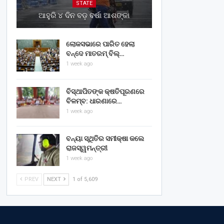
STATE
ଆହୁରି ୪ ଦିନ ବଡ଼ ବର୍ଷା ଆଶଙ୍କା
ଲୋକସଭାରେ ପାରିତ ହେଲା
ବନ୍ଦେ ମାତରମ୍‌ ବିଲ୍‌…
1 week ago
ବିସ୍ଥାପିତଙ୍କ କ୍ଷତିପୂରଣରେ
ବିଳମ୍ବ: ଧାରଣାରେ…
1 week ago
ବନ୍ୟା ସ୍ଥିତିର ସମୀକ୍ଷା କଲେ
ରାଜସ୍ୱମନ୍ତ୍ରୀ
1 week ago
PREV
NEXT
1 of 5,609