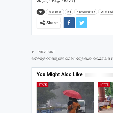
ସାମ୍ନାକୁ ଆସନ୍ତୁ: ପବିତ୍ର।
#congress
bjd
Naveen patnaik
odisha pol
Share
PREV POST
ନବୀନଙ୍କ ଡ୍ରାମାକୁ କେହି ଗ୍ରହଣ କରୁନାହାନ୍ତି: ଜୟନାରାୟଣ ମ
You Might Also Like
STATE
STATE