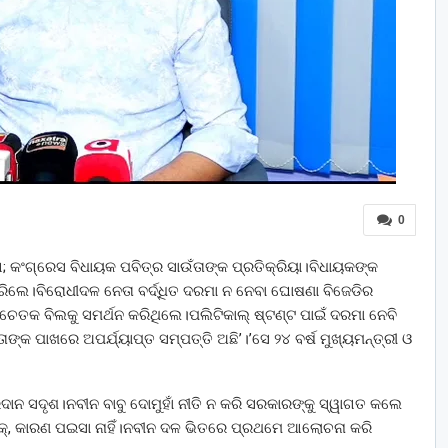
0
ଙ୍ଗ; କଂଗ୍ରେସ ବିଧାୟକ ପବିତ୍ର ସାଉଁତାଙ୍କ ପ୍ରତିକ୍ରିୟା।ବିଧାୟକଙ୍କ
ା ପଚାରିଲେ।ବିରୋଧୀଦଳ ନେତା ବର୍ଦ୍ଧିତ ଦରମା ନ ନେବା ଘୋଷଣା ବିଜେଡିର
ସଚେତକ ବିଲକୁ ସମର୍ଥନ କରିଥିଲେ।ପଲିଟିକାଲ୍ ଷ୍ଟଣ୍ଟ ପାଇଁ ଦରମା ନେବି
ତାଙ୍କ ପାଖରେ ଅପର୍ଯ୍ୟାପ୍ତ ସମ୍ପତ୍ତି ଅଛି’।’ସେ ୨୪ ବର୍ଷ ମୁଖ୍ୟମନ୍ତ୍ରୀ ଓ
ରଦାନ ସଦୃଶ।ନବୀନ ବାବୁ ଦୋମୁହାଁ ନୀତି ନ କରି ସରକାରଙ୍କୁ ସ୍ୱାଗତ କଲେ
ିକ୍, କାରଣ ପଇସା ନାହିଁ।ନବୀନ ଦଳ ଭିତରେ ପ୍ରଥମେ ଆଲୋଚନା କରି