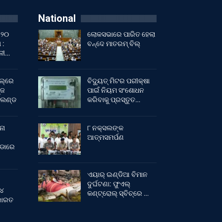
National
 ୨୦
ଲୋକସଭାରେ ପାରିତ ହେଲା
 :
ବନ୍ଦେ ମାତରମ୍‌ ବିଲ୍‌
ାଳୀ…
ଲ୍‌ରେ
ବିଦ୍ୟୁତ୍ ମିଟର ପରୀକ୍ଷା
୍ଜ
ପାଇଁ ନିୟମ ସଂଶୋଧନ
ଂଲଣ୍ଡ
କରିବାକୁ ପ୍ରସ୍ତୁତ…
ନା
୮ ନକ୍ସଲଙ୍କ
ଆତ୍ମସମର୍ପଣ
ୀଡାରେ
ଏୟାର୍ ଇଣ୍ଡିଆ ବିମାନ
ଦୁର୍ଘଟଣା: ଫୁଏଲ୍‌
 ୪
କଣ୍ଟ୍ରୋଲ୍‌ ସ୍ବିଚ୍‌ରେ …
 ଭାରତ