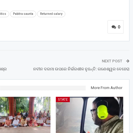
itics
Pabitra saunta
Returned salary
0
NEXT POST
ିଶ୍ର
ନବୀନ ଦରମା ଉପରେ ନିର୍ଭରଶୀଳ ନୁହନ୍ତି: ଗଣେଶ୍ୱର ବେହେରା
More From Author
STATE