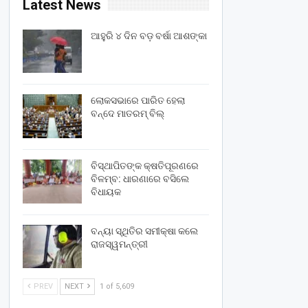
Latest News
ଆହୁରି ୪ ଦିନ ବଡ଼ ବର୍ଷା ଆଶଙ୍କା
ଲୋକସଭାରେ ପାରିତ ହେଲା
ବନ୍ଦେ ମାତରମ୍‌ ବିଲ୍‌
ବିସ୍ଥାପିତଙ୍କ କ୍ଷତିପୂରଣରେ
ବିଳମ୍ବ: ଧାରଣାରେ ବସିଲେ
ବିଧାୟକ
ବନ୍ୟା ସ୍ଥିତିର ସମୀକ୍ଷା କଲେ
ରାଜସ୍ୱମନ୍ତ୍ରୀ
PREV
NEXT
1 of 5,609