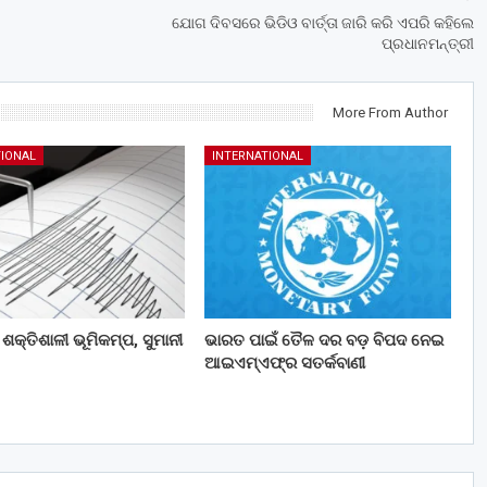
ଯୋଗ ଦିବସରେ ଭିଡିଓ ବାର୍ତ୍ତା ଜାରି କରି ଏପରି କହିଲେ
ପ୍ରଧାନମନ୍ତ୍ରୀ
More From Author
TIONAL
INTERNATIONAL
ଶକ୍ତିଶାଳୀ ଭୂମିକମ୍ପ, ସୁମାନୀ
ଭାରତ ପାଇଁ ତୈଳ ଦର ବଡ଼ ବିପଦ ନେଇ
ଆଇଏମ୍‌ଏଫ୍‌ର ସତର୍କବାଣୀ