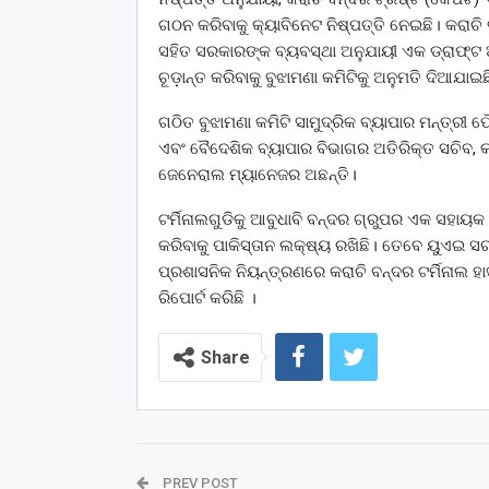
ଗଠନ କରିବାକୁ କ୍ୟାବିନେଟ ନିଷ୍ପତ୍ତି ନେଇଛି। କରାଚି ବନ
ସହିତ ସରକାରଙ୍କ ବ୍ୟବସ୍ଥା ଅନୁଯାୟୀ ଏକ ଡ୍ରାଫ୍ଟ ଅ
ଚୂଡ଼ାନ୍ତ କରିବାକୁ ବୁଝାମଣା କମିଟିକୁ ଅନୁମତି ଦିଆଯାଇଛ
ଗଠିତ ବୁଝାମଣା କମିଟି ସାମୁଦ୍ରିକ ବ୍ୟାପାର ମନ୍ତ୍ରୀ
ଏବଂ ବୈଦେଶିକ ବ୍ୟାପାର ବିଭାଗର ଅତିରିକ୍ତ ସଚିବ, କର
ଜେନେରାଲ ମ୍ୟାନେଜର ଅଛନ୍ତି।
ଟର୍ମିନାଲଗୁଡିକୁ ଆବୁଧାବି ବନ୍ଦର ଗ୍ରୁପର ଏକ ସହାୟକ କ
କରିବାକୁ ପାକିସ୍ତାନ ଲକ୍ଷ୍ୟ ରଖିଛି। ତେବେ ୟୁଏଇ ସ
ପ୍ରଶାସନିକ ନିୟନ୍ତ୍ରଣରେ କରାଚି ବନ୍ଦର ଟର୍ମିନାଲ 
ରିପୋର୍ଟ କରିଛି ।
Share
PREV POST