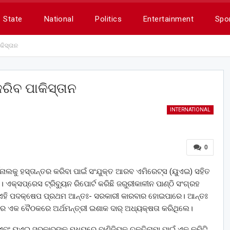
State
National
Politics
Entertainment
Spo
କିସ୍ତାନ
କରିବ ପାକିସ୍ତାନ
INTERNATIONAL
0
ଟର୍ମିନାଲକୁ ହସ୍ତାନ୍ତର କରିବା ପାଇଁ ସଂଯୁକ୍ତ ଆରବ ଏମିରେଟ୍ସ (ୟୁଏଇ) ସହିତ
 ଏକ୍ସପ୍ରେସ ଟ୍ରିବ୍ୟୁନ ରିପୋର୍ଟ କରିଛି ଜରୁରୀକାଳୀନ ପାଣ୍ଠି ସଂଗ୍ରହ
 ଏହି ପଦକ୍ଷେପ ପ୍ରଥମ ଆନ୍ତଃ- ସରକାରୀ କାରବାର ହୋଇପାରେ। ଆନ୍ତଃ
ର ଏକ ବୈଠକରେ ଅର୍ଥମନ୍ତ୍ରୀ ଇଶାକ ଦାର୍‌ ଅଧ୍ୟକ୍ଷତା କରିଥିଲେ।
) ଏବଂ ୟୁଏଇ ସରକାରଙ୍କ ମଧ୍ୟରେ ବାଣିଜି୍ୟକ ଚୁକ୍ତିନାମା ପାଇଁ ଏକ କମିଟି