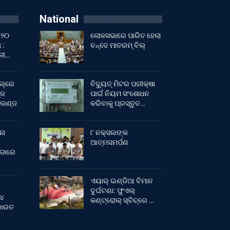
National
 ୨୦
ଲୋକସଭାରେ ପାରିତ ହେଲା
 :
ବନ୍ଦେ ମାତରମ୍‌ ବିଲ୍‌
ାଳୀ…
ଲ୍‌ରେ
ବିଦ୍ୟୁତ୍ ମିଟର ପରୀକ୍ଷା
୍ଜ
ପାଇଁ ନିୟମ ସଂଶୋଧନ
ଂଲଣ୍ଡ
କରିବାକୁ ପ୍ରସ୍ତୁତ…
ନା
୮ ନକ୍ସଲଙ୍କ
ଆତ୍ମସମର୍ପଣ
ୀଡାରେ
ଏୟାର୍ ଇଣ୍ଡିଆ ବିମାନ
ଦୁର୍ଘଟଣା: ଫୁଏଲ୍‌
 ୪
କଣ୍ଟ୍ରୋଲ୍‌ ସ୍ବିଚ୍‌ରେ …
 ଭାରତ