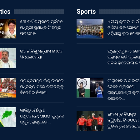
tics
Sports
୫୩ ବର୍ଷ ବୟସରେ ପୂର୍ବତନ
ଏସୀୟ କ୍ରୀଡ଼ା ପାଇଁ
ମନ୍ତ୍ରୀ ସୁଶାନ୍ତ ସିଂହଙ୍କ
ଜଣିଆ ଦଳ ଘୋଷଣା
ପରଲୋକ
ଓଡ଼ିଶାରୁ ଦୁଇ ଖେଳ
ରାଜନୀତିରୁ ସନ୍ୟାସ ନେବେ
ଫ୍ରାନ୍ସକୁ ୬-୪ ଗୋ
ସିଦ୍ଧରମୈୟା
ପରାସ୍ତ କରି ବ୍ରୋଞ
ପଦକ ହାତେଇଲା ଇ
ପ୍ରଶ୍ନପତ୍ର ଲିକ୍ ଉପରେ
ମୀରାବାଈ ଓ ଲଭଲୀ
ମନ୍ତବ୍ୟ ପରେ ନବୀନଙ୍କୁ
ନେବେ ଗ୍ଲାସଗୋ
ବିଜେପିର ନିଶାନା
ରାଜ୍ୟଗୋଷ୍ଠୀ କ୍ର
ଭାରତର…
କାଲିଠୁ ମୌସୁମୀ
ଇଂଲଣ୍ଡ ବିପକ୍ଷ
ଅଧିବେଶନ; ପାଠ୍ୟ ପୁସ୍ତକ
ଦ୍ୱିତୀୟ ଟି-୨୦ରେ
ତ୍ରୁଟି, ରାଜ୍ୟରେ…
ୱିକେଟ୍‌ରେ ହାରିଲା