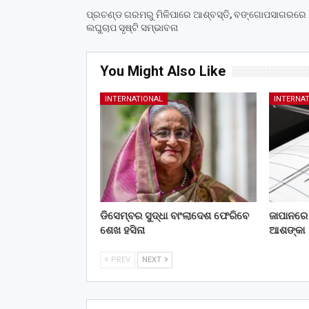
ପ୍ରଚଣ୍ଡ ଗରମରୁ ମିଳିପାରେ ଆଶ୍ବସ୍ତି, ବଙ୍ଗୋପସାଗରରେ
ଲଘୁଚାପ ସୃଷ୍ଟି ସମ୍ଭାବନା
You Might Also Like
INTERNATIONAL
INTERNA
ଡିସେମ୍ବର ସୁଦ୍ଧା ବାଂଲାଦେଶ ଫେରିବେ
ଜାପାନରେ 
ଶେଖ ହସିନା
ଆଶଙ୍କା
PREV
NEXT