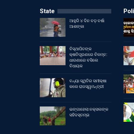
State
Poli
ଆହୁରି ୪ ଦିନ ବଡ଼ ବର୍ଷା
ଆଶଙ୍କା
ବିସ୍ଥାପିତଙ୍କ
କ୍ଷତିପୂରଣରେ ବିଳମ୍ବ:
ଧାରଣାରେ ବସିଲେ
ବିଧାୟକ
ବନ୍ୟା ସ୍ଥିତିର ସମୀକ୍ଷା
କଲେ ରାଜସ୍ୱମନ୍ତ୍ରୀ
ଭଙ୍ଗାହେଲା ନକ୍ସଲଙ୍କ
ସହିଦସ୍ତମ୍ଭ