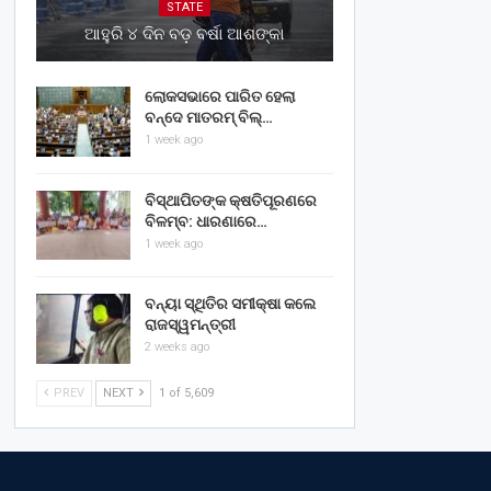
STATE
ଆହୁରି ୪ ଦିନ ବଡ଼ ବର୍ଷା ଆଶଙ୍କା
ଲୋକସଭାରେ ପାରିତ ହେଲା
ବନ୍ଦେ ମାତରମ୍‌ ବିଲ୍‌…
1 week ago
ବିସ୍ଥାପିତଙ୍କ କ୍ଷତିପୂରଣରେ
ବିଳମ୍ବ: ଧାରଣାରେ…
1 week ago
ବନ୍ୟା ସ୍ଥିତିର ସମୀକ୍ଷା କଲେ
ରାଜସ୍ୱମନ୍ତ୍ରୀ
2 weeks ago
PREV
NEXT
1 of 5,609