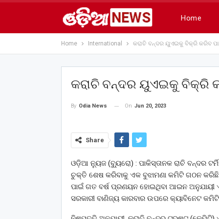
Home
Home
International
କରାଚି ବନ୍ଦର ୟୁଏଇକୁ ବିକ୍ରି କରିବ ପା
କରାଚି ବନ୍ଦର ୟୁଏଇକୁ ବିକ୍ରି 
On
Jun 20, 2023
By
Odia News
Share
ଓଡ଼ିଆ ନ୍ୟୁଜ (ବ୍ୟୁ୍ରୋ) : ପାକିସ୍ତାନକ ରାଚି ବନ୍ଦର 
ଚୁକ୍ତି ଶେଷ କରିବାକୁ ଏକ ବୁଝାମଣା କମିଟି ଗଠନ କରିଛି।
ପାଇଁ ଗତ ବର୍ଷ ପ୍ରଣୟନ ହୋଇଥିବା ଆଇନ ଅନୁଯାୟୀ
ସରକାରୀ ବାଣିଜ୍ୟ କାରବାର ଉପରେ କ୍ୟାବିନେଟ କମିଟି
ନିଷ୍ପତ୍ତି ଅନୁଯାୟୀ, କରାଚି ବନ୍ଦର ଟ୍ରଷ୍ଟ (କେପିଟି