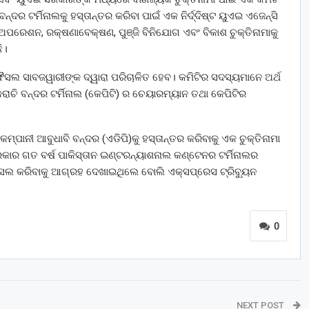
୍ଦର ଟର୍ମିନାଲକୁ ହସ୍ତାନ୍ତର କରିବା ପାଇଁ ଏକ ନିର୍ଦ୍ଦିଷ୍ଟ ୟୁଏଇ ଏଜେନ୍ସି
ପରେଶନ, ରକ୍ଷଣାବେକ୍ଷଣ, ପୁଞ୍ଜି ବିନିଯୋଗ ଏବଂ ବିକାଶ ଚୁକ୍ତିନାମାକୁ
ି।
 ଫୈସଲ ସାବଜୱାରୀଙ୍କ ଦ୍ୱାରା ପରିଚାଳିତ ହେବ। କମିଟିର ସଦସ୍ୟମାନେ ଅର୍ଥ
ାଚି ବନ୍ଦର ଟର୍ମିନାଲ (କେପିଟି) ର ଚେୟାରମ୍ୟାନ ତଥା କେପିଟିର
ମ୍ପାନୀ ଆବୁଧାବି ବନ୍ଦର (ଏଡିପି)କୁ ହସ୍ତାନ୍ତର କରିବାକୁ ଏକ ଚୁକ୍ତିନାମା
ରକାର ଗତ ବର୍ଷ ପାକିସ୍ତାନ ଇଣ୍ଟରନ୍ୟାଶନାଲ କଣ୍ଟେନର ଟର୍ମିନାଲର
ହାସଲ କରିବାକୁ ଆଗ୍ରହ ଦେଖାଇଥିଲେ ବୋଲି ଏକ୍ସପ୍ରେସ ଟ୍ରିବ୍ୟୁନ
0
NEXT POST