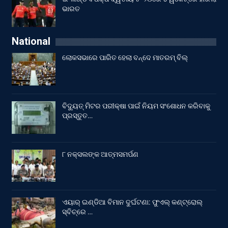
ଭାରତ
National
ଲୋକସଭାରେ ପାରିତ ହେଲା ବନ୍ଦେ ମାତରମ୍‌ ବିଲ୍‌
ବିଦ୍ୟୁତ୍ ମିଟର ପରୀକ୍ଷା ପାଇଁ ନିୟମ ସଂଶୋଧନ କରିବାକୁ
ପ୍ରସ୍ତୁତ…
୮ ନକ୍ସଲଙ୍କ ଆତ୍ମସମର୍ପଣ
ଏୟାର୍ ଇଣ୍ଡିଆ ବିମାନ ଦୁର୍ଘଟଣା: ଫୁଏଲ୍‌ କଣ୍ଟ୍ରୋଲ୍‌
ସ୍ବିଚ୍‌ରେ …