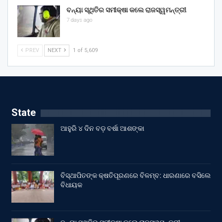
ବନ୍ୟା ସ୍ଥିତିର ସମୀକ୍ଷା କଲେ ରାଜସ୍ୱମନ୍ତ୍ରୀ
7 days ago
PREV
NEXT
1 of 5,609
State
ଆହୁରି ୪ ଦିନ ବଡ଼ ବର୍ଷା ଆଶଙ୍କା
ବିସ୍ଥାପିତଙ୍କ କ୍ଷତିପୂରଣରେ ବିଳମ୍ବ: ଧାରଣାରେ ବସିଲେ
ବିଧାୟକ