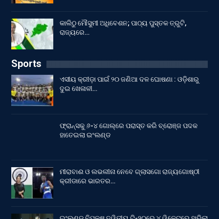
କାଲିଠୁ ମୌସୁମୀ ଅଧିବେଶନ; ପାଠ୍ୟ ପୁସ୍ତକ ତ୍ରୁଟି,
ରାଜ୍ୟରେ…
Sports
ଏସୀୟ କ୍ରୀଡ଼ା ପାଇଁ ୨୦ ଜଣିଆ ଦଳ ଘୋଷଣା : ଓଡ଼ିଶାରୁ
ଦୁଇ ଖେଳାଳୀ…
ଫ୍ରାନ୍ସକୁ ୬-୪ ଗୋଲ୍‌ରେ ପରାସ୍ତ କରି ବ୍ରୋଞ୍ଜ ପଦକ
ହାତେଇଲା ଇଂଲଣ୍ଡ
ମୀରାବାଈ ଓ ଲଭଲୀନା ନେବେ ଗ୍ଲାସଗୋ ରାଜ୍ୟଗୋଷ୍ଠୀ
କ୍ରୀଡାରେ ଭାରତର…
ଇଂଲଣ୍ଡ ବିପକ୍ଷ ଦ୍ୱିତୀୟ ଟି-୨୦ରେ ୪ ୱିକେଟ୍‌ରେ ହାରିଲା