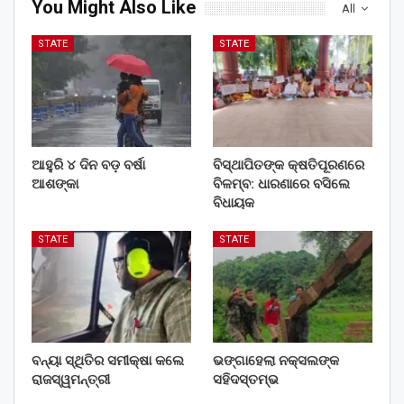
You Might Also Like
All
STATE
STATE
ଆହୁରି ୪ ଦିନ ବଡ଼ ବର୍ଷା
ବିସ୍ଥାପିତଙ୍କ କ୍ଷତିପୂରଣରେ
ଆଶଙ୍କା
ବିଳମ୍ବ: ଧାରଣାରେ ବସିଲେ
ବିଧାୟକ
STATE
STATE
ବନ୍ୟା ସ୍ଥିତିର ସମୀକ୍ଷା କଲେ
ଭଙ୍ଗାହେଲା ନକ୍ସଲଙ୍କ
ରାଜସ୍ୱମନ୍ତ୍ରୀ
ସହିଦସ୍ତମ୍ଭ