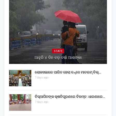
STATE
ଆହୁରି ୪ ଦିନ ବଡ଼ ବର୍ଷା ଆଶଙ୍କା
ଲୋକସଭାରେ ପାରିତ ହେଲା ବନ୍ଦେ ମାତରମ୍‌ ବିଲ୍‌…
7 days ago
ବିସ୍ଥାପିତଙ୍କ କ୍ଷତିପୂରଣରେ ବିଳମ୍ବ: ଧାରଣାରେ…
7 days ago