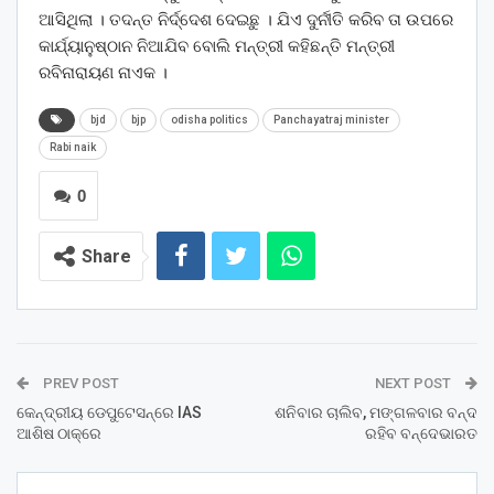
ଆସିଥିଲା । ତଦନ୍ତ ନିର୍ଦ୍ଦେଶ ଦେଇଛୁ । ଯିଏ ଦୁର୍ନୀତି କରିବ ତା ଉପରେ
କାର୍ଯ୍ୟାନୁଷ୍ଠାନ ନିଆଯିବ ବୋଲି ମନ୍ତ୍ରୀ କହିଛନ୍ତି ମନ୍ତ୍ରୀ
ରବିନାରାୟଣ ନାଏକ ।
bjd
bjp
odisha politics
Panchayatraj minister
Rabi naik
0
Share
PREV POST
NEXT POST
କେନ୍ଦ୍ରୀୟ ଡେପୁଟେସନ୍‌ରେ IAS
ଶନିବାର ଚାଲିବ, ମଙ୍ଗଳବାର ବନ୍ଦ
ଆଶିଷ ଠାକ୍‌ରେ
ରହିବ ବନ୍ଦେଭାରତ