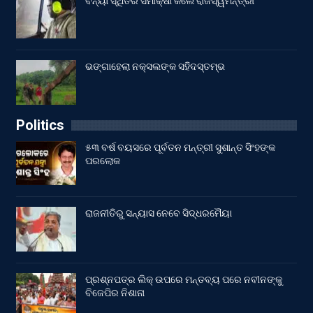
ବନ୍ୟା ସ୍ଥିତିର ସମୀକ୍ଷା କଲେ ରାଜସ୍ୱମନ୍ତ୍ରୀ
ଭଙ୍ଗାହେଲା ନକ୍ସଲଙ୍କ ସହିଦସ୍ତମ୍ଭ
Politics
୫୩ ବର୍ଷ ବୟସରେ ପୂର୍ବତନ ମନ୍ତ୍ରୀ ସୁଶାନ୍ତ ସିଂହଙ୍କ
ପରଲୋକ
ରାଜନୀତିରୁ ସନ୍ୟାସ ନେବେ ସିଦ୍ଧରମୈୟା
ପ୍ରଶ୍ନପତ୍ର ଲିକ୍ ଉପରେ ମନ୍ତବ୍ୟ ପରେ ନବୀନଙ୍କୁ
ବିଜେପିର ନିଶାନା