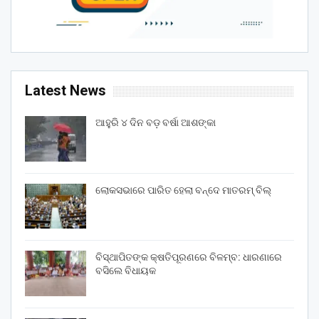
Latest News
ଆହୁରି ୪ ଦିନ ବଡ଼ ବର୍ଷା ଆଶଙ୍କା
ଲୋକସଭାରେ ପାରିତ ହେଲା ବନ୍ଦେ ମାତରମ୍‌ ବିଲ୍‌
ବିସ୍ଥାପିତଙ୍କ କ୍ଷତିପୂରଣରେ ବିଳମ୍ବ: ଧାରଣାରେ
ବସିଲେ ବିଧାୟକ