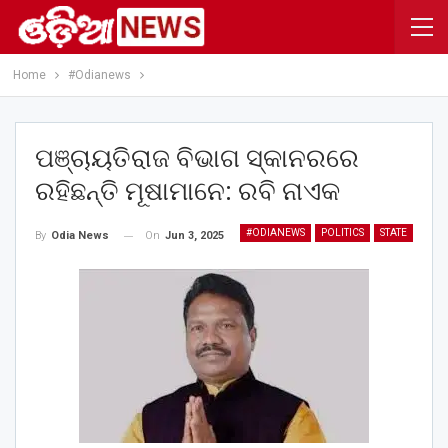
Home
#Odianews
ପଞ୍ଚାୟତିରାଜ ବିଭାଗ ସ୍କାନରରେ
ରହିଛନ୍ତି ମୂଷାମାନେ: ରବି ନାଏକ
#ODIANEWS
POLITICS
STATE
On
Jun 3, 2025
By
Odia News