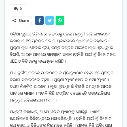
0
Share
ଓଡ଼ିଆ ନ୍ୟୁଜ୍: ଭିଜିଲାନ୍ସ ଚଢ଼ାଉକୁ ନେଇ ମନ୍ତ୍ରୀ ରବି ନାଏକଙ୍କ
ଇସାରା।ପଞ୍ଚାୟତିରାଜ ବିଭାଗ ସ୍କାନରରେ ମୂଷାମାନେ ରହିଛନ୍ତି।
ପୁରୁଣା ମୂଷା ହେଉକି ନୂଆ, ଦଣ୍ଡ ନିଶ୍ଚିତ ପାଇବେ।ମୂଷା ହୁଅନ୍ତୁ କି
ବିରାଡି, ଆଇନ ଆଗରେ ସମସ୍ତେ ସମାନ।ଦୁର୍ନୀତି ପାଇଁ ମୁଁ ନିଜେ ୯ ଜଣ
JEE ଓ ବିଡିଓଙ୍କୁ ନଲମ୍ବନ କରିଛି।
ଯିଏ ଦୁର୍ନୀତି କରିବେ ତା ଉପରେ କାର୍ଯ୍ୟାନୁଷ୍ଠାନ ହେବପଞ୍ଚାୟତିରାଜ
ବିଭାଗ ସ୍କାନରରେ ‘ମୂଷା’ । ପୁରୁଣା ‘ମୂଷା’ ହେଉ କି ନୂଆ ‘ମୂଷା’ ।
ଦଣ୍ଡ ନିଶ୍ଚିତ ପାଇବେ । ମୂଷା ହୁଅନ୍ତୁ କି ବିରାଡ଼ି ସମସ୍ତେ ଆଇନ
ଆଗରେ ସମାନ । ଏଭଳି କିଛି ଇଙ୍ଗିତ ଦେଇଛନ୍ତି ପଞ୍ଚାୟତିରାଜ
ମନ୍ତ୍ରୀ ରବିନାରାୟଣ ନାଏକ ।
ମନ୍ତ୍ରୀ କହିଛନ୍ତି, ଆମେ ଏଭଳି ମୂଷାଙ୍କୁ ଖୋଜୁଛୁ । ଏବେ
ଯେଉଁମାନେ ଭିଜିଲାନ୍ସରେ ଧରାପଡିଛନ୍ତି । ଦୁର୍ନୀତି ପାଇଁ ମୁଁ ନିଜେ ୯
ଜଣ ଜେଇ ଓ ବିଡିଓଙ୍କୁ ନିଲମ୍ବନ କରିଛି । ଆମକୁ କିଛି ଅଭିଯୋଗ