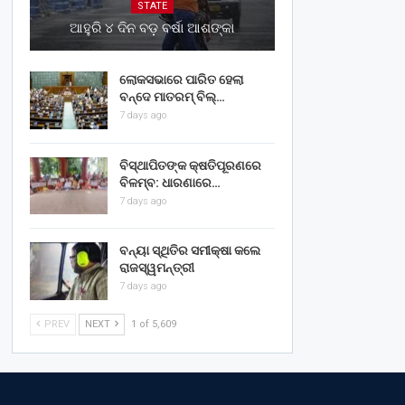
STATE
ଆହୁରି ୪ ଦିନ ବଡ଼ ବର୍ଷା ଆଶଙ୍କା
ଲୋକସଭାରେ ପାରିତ ହେଲା
ବନ୍ଦେ ମାତରମ୍‌ ବିଲ୍‌…
7 days ago
ବିସ୍ଥାପିତଙ୍କ କ୍ଷତିପୂରଣରେ
ବିଳମ୍ବ: ଧାରଣାରେ…
7 days ago
ବନ୍ୟା ସ୍ଥିତିର ସମୀକ୍ଷା କଲେ
ରାଜସ୍ୱମନ୍ତ୍ରୀ
7 days ago
PREV
NEXT
1 of 5,609