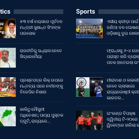
tics
Sports
୫୩ ବର୍ଷ ବୟସରେ ପୂର୍ବତନ
ଏସୀୟ କ୍ରୀଡ଼ା ପାଇଁ
ମନ୍ତ୍ରୀ ସୁଶାନ୍ତ ସିଂହଙ୍କ
ଜଣିଆ ଦଳ ଘୋଷଣା
ପରଲୋକ
ଓଡ଼ିଶାରୁ ଦୁଇ ଖେଳ
ରାଜନୀତିରୁ ସନ୍ୟାସ ନେବେ
ଫ୍ରାନ୍ସକୁ ୬-୪ ଗୋ
ସିଦ୍ଧରମୈୟା
ପରାସ୍ତ କରି ବ୍ରୋଞ
ପଦକ ହାତେଇଲା ଇ
ପ୍ରଶ୍ନପତ୍ର ଲିକ୍ ଉପରେ
ମୀରାବାଈ ଓ ଲଭଲୀ
ମନ୍ତବ୍ୟ ପରେ ନବୀନଙ୍କୁ
ନେବେ ଗ୍ଲାସଗୋ
ବିଜେପିର ନିଶାନା
ରାଜ୍ୟଗୋଷ୍ଠୀ କ୍ର
ଭାରତର…
କାଲିଠୁ ମୌସୁମୀ
ଇଂଲଣ୍ଡ ବିପକ୍ଷ
ଅଧିବେଶନ; ପାଠ୍ୟ ପୁସ୍ତକ
ଦ୍ୱିତୀୟ ଟି-୨୦ରେ
ତ୍ରୁଟି, ରାଜ୍ୟରେ…
ୱିକେଟ୍‌ରେ ହାରିଲା