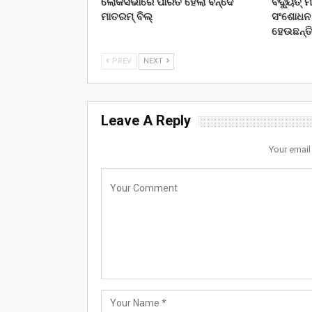
ଲୋକସଭାରେ ପାରିତ ହେଲା ବନ୍ଦେ
ବିଦ୍ୟୁତ୍
ମାତରମ୍‌ ବିଲ୍‌
ସଂଶୋଧନ କ
ହେଉଛନ୍ତ
PREV
NEXT
Leave A Reply
Your email