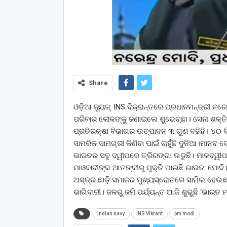
Share
ଓଡ଼ିଆ ନ୍ୟୁଜ୍: INS ବିକ୍ରାନ୍ତରେ ପ୍ରଧାନମନ୍ତ୍ରୀ
ପରିବାର ଲୋକଙ୍କୁ ଜଣାଇଲେ ଶୁଭେଚ୍ଛା। ସେନା ଶକ୍ତିଶ
ପ୍ରତିରକ୍ଷା ବିଭାଗର ଉତ୍ପାଦନ ୩ ଗୁଣ ବଢିଛି। ୪୦
ସାମରିକ ସାମଗ୍ରୀ କିଣିବା ପାଇଁ ଚାହୁଁଛି ଦୁନିଆ।ମାନବ
ଭାରତର ସବୁ ଦ୍ୱୀପରେ ତ୍ରିରଙ୍ଗା ଉଡୁଛି। ମାଳଦ୍ୱ
ମାଓବାଦୀଙ୍କ ଆତଙ୍କୀରୁ ମୁକ୍ତି ପାଇଛି ଭାରତ: ମୋଦ
ଅସ୍ତ୍ର ଛାଡ଼ି ସମାଜର ମୁଖ୍ୟସ୍ରୋତରେ ସାମିଲ ହେଉଛନ୍
ଭାଗିଦାରୀ। ଜଳରୁ ଜମି ପର୍ଯ୍ୟନ୍ତ ଆଜି ଶୁଭୁଛି ‘ଭାରତ ମ
indian navy
INS Vikrant
pm modi