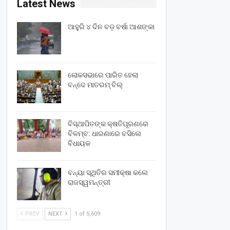
Latest News
ଆହୁରି ୪ ଦିନ ବଡ଼ ବର୍ଷା ଆଶଙ୍କା
ଲୋକସଭାରେ ପାରିତ ହେଲା
ବନ୍ଦେ ମାତରମ୍‌ ବିଲ୍‌
ବିସ୍ଥାପିତଙ୍କ କ୍ଷତିପୂରଣରେ
ବିଳମ୍ବ: ଧାରଣାରେ ବସିଲେ
ବିଧାୟକ
ବନ୍ୟା ସ୍ଥିତିର ସମୀକ୍ଷା କଲେ
ରାଜସ୍ୱମନ୍ତ୍ରୀ
PREV
NEXT
1 of 5,609