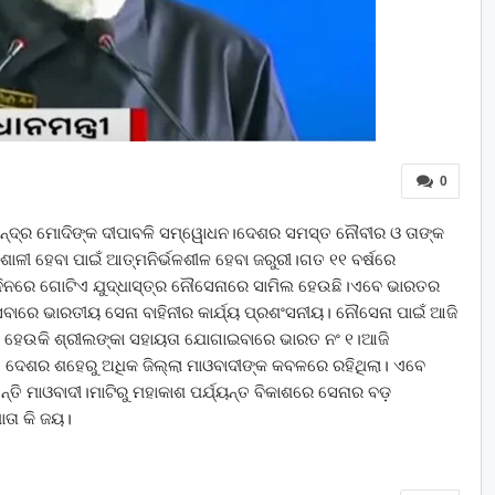
0
 ନରେନ୍ଦ୍ର ମୋଦିଙ୍କ ଦୀପାବଳି ସମ୍ୱୋଧନ।ଦେଶର ସମସ୍ତ ନୌବୀର ଓ ତାଙ୍କ
ାଳୀ ହେବା ପାଇଁ ଆତ୍ମନିର୍ଭଳଶୀଳ ହେବା ଜରୁରୀ।ଗତ ୧୧ ବର୍ଷରେ
 ଦିନରେ ଗୋଟିଏ ଯୁଦ୍ଧାସ୍ତ୍ର ନୌସେନାରେ ସାମିଲ ହେଉଛି।ଏବେ ଭାରତର
 ସେବାରେ ଭାରତୀୟ ସେନା ବାହିନୀର କାର୍ଯ୍ୟ ପ୍ରଶଂସନୀୟ। ନୌସେନା ପାଇଁ ଆଜି
ୀପ ହେଉକି ଶ୍ରୀଲଙ୍କା ସହାୟତା ଯୋଗାଇବାରେ ଭାରତ ନଂ ୧।ଆଜି
ି। ଦେଶର ଶହେରୁ ଅଧିକ ଜିଲ୍ଲା ମାଓବାଦୀଙ୍କ କବଳରେ ରହିଥିଲା। ଏବେ
ତି ମାଓବାଦୀ।ମାଟିରୁ ମହାକାଶ ପର୍ଯ୍ୟନ୍ତ ବିକାଶରେ ସେନାର ବଡ଼
ାତା କି ଜୟ।