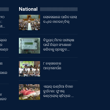
National
 ୨୦
ଲୋକସଭାରେ ପାରିତ ହେଲା
 :
ବନ୍ଦେ ମାତରମ୍‌ ବିଲ୍‌
ାଳୀ…
ଲ୍‌ରେ
ବିଦ୍ୟୁତ୍ ମିଟର ପରୀକ୍ଷା
୍ଜ
ପାଇଁ ନିୟମ ସଂଶୋଧନ
ଂଲଣ୍ଡ
କରିବାକୁ ପ୍ରସ୍ତୁତ…
ନା
୮ ନକ୍ସଲଙ୍କ
ଆତ୍ମସମର୍ପଣ
ୀଡାରେ
ଏୟାର୍ ଇଣ୍ଡିଆ ବିମାନ
ଦୁର୍ଘଟଣା: ଫୁଏଲ୍‌
 ୪
କଣ୍ଟ୍ରୋଲ୍‌ ସ୍ବିଚ୍‌ରେ …
 ଭାରତ