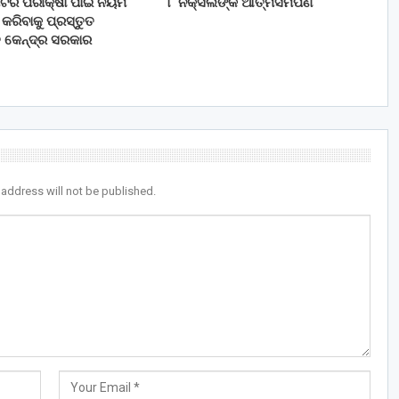
 ମିଟର ପରୀକ୍ଷା ପାଇଁ ନିୟମ
୮ ନକ୍ସଲଙ୍କ ଆତ୍ମସମର୍ପଣ
ରିବାକୁ ପ୍ରସ୍ତୁତ
ି କେନ୍ଦ୍ର ସରକାର
 address will not be published.