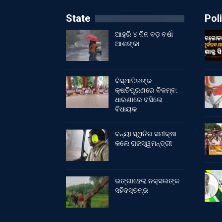
State
Poli
ଆହୁରି ୪ ଦିନ ବଡ଼ ବର୍ଷା
ଆଶଙ୍କା
ବିସ୍ଥାପିତଙ୍କ
କ୍ଷତିପୂରଣରେ ବିଳମ୍ବ:
ଧାରଣାରେ ବସିଲେ
ବିଧାୟକ
ବନ୍ୟା ସ୍ଥିତିର ସମୀକ୍ଷା
କଲେ ରାଜସ୍ୱମନ୍ତ୍ରୀ
ଭଙ୍ଗାହେଲା ନକ୍ସଲଙ୍କ
ସହିଦସ୍ତମ୍ଭ