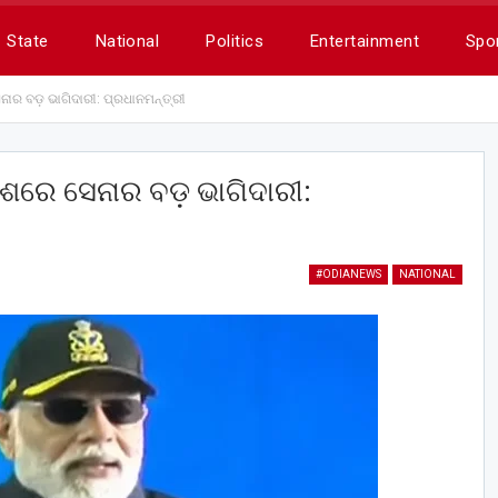
State
National
Politics
Entertainment
Spo
ନାର ବଡ଼ ଭାଗିଦାରୀ: ପ୍ରଧାନମନ୍ତ୍ରୀ
କାଶରେ ସେନାର ବଡ଼ ଭାଗିଦାରୀ:
#ODIANEWS
NATIONAL