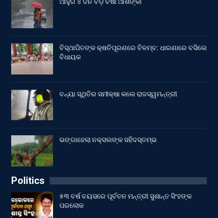
ଆହୁରି ୪ ଦିନ ବଡ଼ ବର୍ଷା ଆଶଙ୍କା
ବିସ୍ଥାପିତଙ୍କ କ୍ଷତିପୂରଣରେ ବିଳମ୍ବ: ଧାରଣାରେ ବସିଲେ
ବିଧାୟକ
ବନ୍ୟା ସ୍ଥିତିର ସମୀକ୍ଷା କଲେ ରାଜସ୍ୱମନ୍ତ୍ରୀ
ଭଙ୍ଗାହେଲା ନକ୍ସଲଙ୍କ ସହିଦସ୍ତମ୍ଭ
Politics
୫୩ ବର୍ଷ ବୟସରେ ପୂର୍ବତନ ମନ୍ତ୍ରୀ ସୁଶାନ୍ତ ସିଂହଙ୍କ
ପରଲୋକ