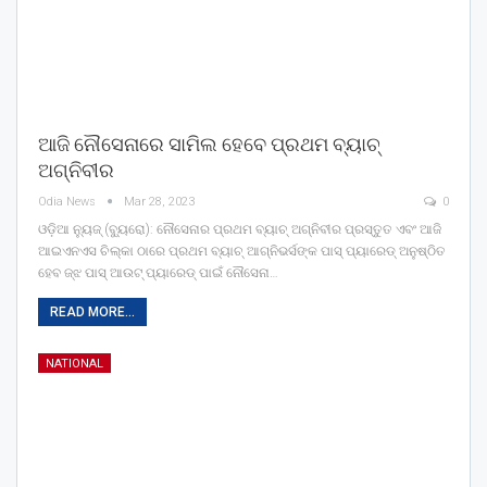
ଆଜି ନୌସେନାରେ ସାମିଲ ହେବେ ପ୍ରଥମ ବ୍ୟାଚ୍
ଅଗ୍ନିବୀର
Odia News
Mar 28, 2023
0
ଓଡ଼ିଆ ନ୍ୟୁଜ୍ (ବ୍ୟୁରୋ): ନୌସେନାର ପ୍ରଥମ ବ୍ୟାଚ୍ ଅଗ୍ନିବୀର ପ୍ରସ୍ତୁତ ଏବଂ ଆଜି
ଆଇଏନଏସ ଚିଲ୍କା ଠାରେ ପ୍ରଥମ ବ୍ୟାଚ୍ ଆଗ୍ନିଭର୍ସଙ୍କ ପାସ୍ ପ୍ୟାରେଡ୍ ଅନୁଷ୍ଠିତ
ହେବ ଜ୍ଝ ପାସ୍ ଆଉଟ୍ ପ୍ୟାରେଡ୍ ପାଇଁ ନୌସେନା…
READ MORE...
NATIONAL