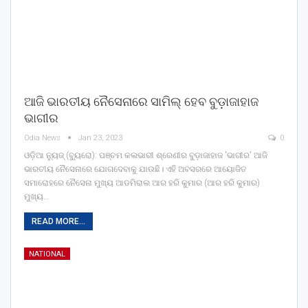
ଆଜି ଭାରତୀୟ ନୈସେନାରେ ସାମିଲ୍ ହେବ ବୁଡ଼ାଜାହାଜ
ଭାଗୀର
Odia News
Jan 23, 2023
0
ଓଡ଼ିଆ ନ୍ୟୁଜ୍ (ବ୍ୟୁରୋ): ପଞ୍ଚମ କଲଭାରୀ ଶ୍ରେଣୀର ବୁଡ଼ାଜାହାଜ 'ଭାଗୀର' ଆଜି
ଭାରତୀୟ ନୈସେନାରେ ଯୋଗଦେବାକୁ ଯାଉଛି। ଏହି ଅବସରରେ ଆୟୋଜିତ
ସମାରୋହରେ ନୈସେନା ମୁଖ୍ୟ ଆଡମିରାଲ ଆର ହରି କୁମାର (ଆର ହରି କୁମାର)
ମୁଖ୍ୟ…
READ MORE...
NATIONAL