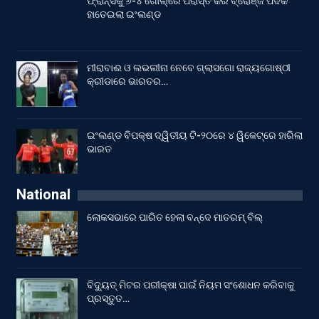
ଫ୍ରାନ୍ସକୁ ୬-୪ ଗୋଲ୍‌ରେ ପରାସ୍ତ କରି ବ୍ରୋଞ୍ଜ ପଦକ
ହାତେଇଲା ଇଂଲଣ୍ଡ
ମୀରାବାଈ ଓ ଲଭଲୀନା ନେବେ ଗ୍ଲାସଗୋ ରାଜ୍ୟଗୋଷ୍ଠୀ
କ୍ରୀଡାରେ ଭାରତର…
ଇଂଲଣ୍ଡ ବିପକ୍ଷ ଦ୍ୱିତୀୟ ଟି-୨୦ରେ ୪ ୱିକେଟ୍‌ରେ ହାରିଲା
ଭାରତ
National
ଲୋକସଭାରେ ପାରିତ ହେଲା ବନ୍ଦେ ମାତରମ୍‌ ବିଲ୍‌
ବିଦ୍ୟୁତ୍ ମିଟର ପରୀକ୍ଷା ପାଇଁ ନିୟମ ସଂଶୋଧନ କରିବାକୁ
ପ୍ରସ୍ତୁତ…