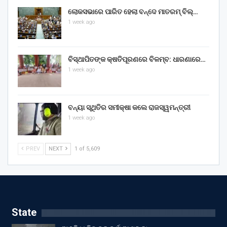
ଲୋକସଭାରେ ପାରିତ ହେଲା ବନ୍ଦେ ମାତରମ୍‌ ବିଲ୍‌…
1 week ago
ବିସ୍ଥାପିତଙ୍କ କ୍ଷତିପୂରଣରେ ବିଳମ୍ବ: ଧାରଣାରେ…
1 week ago
ବନ୍ୟା ସ୍ଥିତିର ସମୀକ୍ଷା କଲେ ରାଜସ୍ୱମନ୍ତ୍ରୀ
1 week ago
PREV
NEXT
1 of 5,609
State