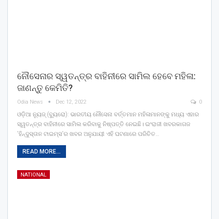
ନୌସେନାର ସ୍ୱତନ୍ତ୍ର ବାହିନୀରେ ସାମିଲ ହେବେ ମହିଳା:
ଜାଣନ୍ତୁ କେମିତି?
Odia News
Dec 12, 2022
0
ଓଡ଼ିଆ ନ୍ୟୁଜ୍ (ବ୍ୟୁରୋ): ଭାରତୀୟ ନୌସେନା ବର୍ତ୍ତମାନ ମହିଳାମାନଙ୍କୁ ମଧ୍ୟ ଏହାର
ସ୍ୱତନ୍ତ୍ର ବାହିନୀରେ ସାମିଲ କରିବାକୁ ନିଷ୍ପତ୍ତି ନେଇଛି। ଇଂରାଜୀ ଖବରକାଗଜ
'ହିନ୍ଦୁସ୍ତାନ ଟାଇମ୍ସ'ର ଖବର ଅନୁଯାୟୀ ଏହି ଘଟଣାରେ ପରିଚିତ…
READ MORE...
NATIONAL