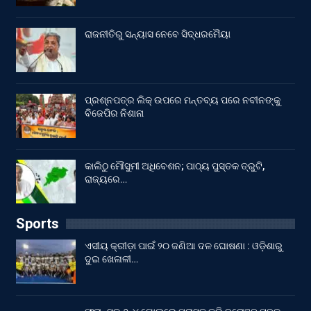
ରାଜନୀତିରୁ ସନ୍ୟାସ ନେବେ ସିଦ୍ଧରମୈୟା
ପ୍ରଶ୍ନପତ୍ର ଲିକ୍ ଉପରେ ମନ୍ତବ୍ୟ ପରେ ନବୀନଙ୍କୁ
ବିଜେପିର ନିଶାନା
କାଲିଠୁ ମୌସୁମୀ ଅଧିବେଶନ; ପାଠ୍ୟ ପୁସ୍ତକ ତ୍ରୁଟି,
ରାଜ୍ୟରେ…
Sports
ଏସୀୟ କ୍ରୀଡ଼ା ପାଇଁ ୨୦ ଜଣିଆ ଦଳ ଘୋଷଣା : ଓଡ଼ିଶାରୁ
ଦୁଇ ଖେଳାଳୀ…