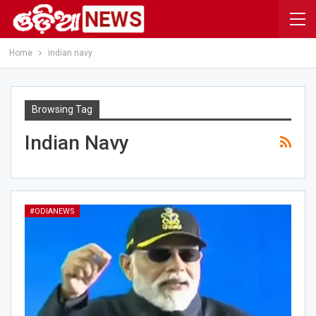
Home
indian navy
Browsing Tag
Indian Navy
#ODIANEWS