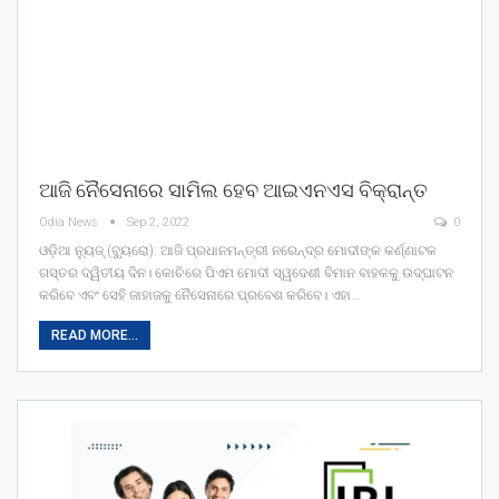
ଆଜି ନୈସେନାରେ ସାମିଲ ହେବ ଆଇଏନଏସ ବିକ୍ରାନ୍ତ
Odia News
Sep 2, 2022
0
ଓଡ଼ିଆ ନ୍ୟୁଜ୍ (ବ୍ୟୁରୋ): ଆଜି ପ୍ରଧାନମନ୍ତ୍ରୀ ନରେନ୍ଦ୍ର ମୋଦୀଙ୍କ କର୍ଣ୍ଣାଟକ
ଗସ୍ତର ଦ୍ୱିତୀୟ ଦିନ। କୋଚିରେ ପିଏମ ମୋଦୀ ସ୍ୱଦେଶୀ ବିମାନ ବାହକକୁ ଉଦ୍ଘାଟନ
କରିବେ ଏବଂ ସେହି ଜାହାଜକୁ ନୈସେନାରେ ପ୍ରବେଶ କରିବେ। ଏହା…
READ MORE...