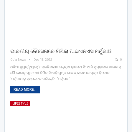
ଭାରତୀୟ ନୌସେନାରେ ମିଶିଲା ଆଇଏନଏସ ମର୍ମୁଗାଓ
Odia News
Dec 18, 2022
0
ଓଡ଼ିଆ ନ୍ୟୁଜ୍(ବ୍ୟୁରୋ): ପ୍ରତିରକ୍ଷା ମନ୍ତ୍ରୀ ରାଜନାଥ ସିଂ ଆଜି ମୁମ୍ବାଇର ଭାରତୀୟ
ନୌ ସେନାକୁ ସ୍ୱଦେଶୀ ନିର୍ମିତ ପି୧୫ବି ଗୁପ୍ତ ଗାଇଡ୍ କ୍ଷେପଣାସ୍ତ୍ର ବିନାଶକ
'ମର୍ମୁଗାଓ'କୁ ହସ୍ତାନ୍ତର କରିଛନ୍ତି। 'ମର୍ମୁଗାଓ'…
READ MORE...
LIFESTYLE