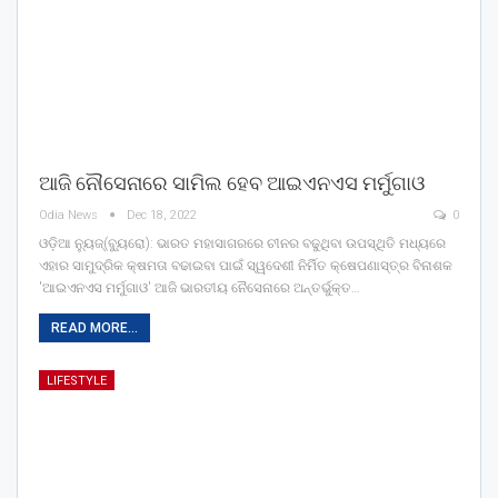
ଆଜି ନୌସେନାରେ ସାମିଲ ହେବ ଆଇଏନଏସ ମର୍ମୁଗାଓ
Odia News
Dec 18, 2022
0
ଓଡ଼ିଆ ନ୍ୟୁଜ୍(ବ୍ୟୁରୋ): ଭାରତ ମହାସାଗରରେ ଚୀନର ବଢୁଥିବା ଉପସ୍ଥିତି ମଧ୍ୟରେ
ଏହାର ସାମୁଦ୍ରିକ କ୍ଷମତା ବଢାଇବା ପାଇଁ ସ୍ୱଦେଶୀ ନିର୍ମିତ କ୍ଷେପଣାସ୍ତ୍ର ବିନାଶକ
'ଆଇଏନଏସ ମର୍ମୁଗାଓ' ଆଜି ଭାରତୀୟ ନୈସେନାରେ ଅନ୍ତର୍ଭୁକ୍ତ…
READ MORE...
LIFESTYLE