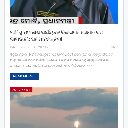
ମାଟିରୁ ମହାକାଶ ପର୍ଯ୍ୟନ୍ତ ବିକାଶରେ ସେନାର ବଡ଼
ଭାଗିଦାରୀ: ପ୍ରଧାନମନ୍ତ୍ରୀ
Odia News
Oct 20, 2025
0
ଓଡ଼ିଆ ନ୍ୟୁଜ୍: INS ବିକ୍ରାନ୍ତରେ ପ୍ରଧାନମନ୍ତ୍ରୀ ନରେନ୍ଦ୍ର ମୋଦିଙ୍କ ଦୀପାବଳି
ସମ୍ୱୋଧନ।ଦେଶର ସମସ୍ତ ନୌବୀର ଓ ତାଙ୍କ ପରିବାର ଲୋକଙ୍କୁ ଜଣାଇଲେ
ଶୁଭେଚ୍ଛା। ସେନା ଶକ୍ତିଶାଳୀ ହେବା ପାଇଁ ଆତ୍ମନିର୍ଭଳଶୀଳ ହେବା…
READ MORE...
#ODIANEWS