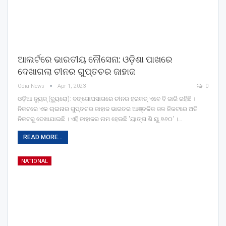
ଆଲର୍ଟରେ ଭାରତୀୟ ନୌସେନା: ଓଡ଼ିଶା ପାଖରେ
ଦେଖାଗଲା ଚୀନର ଗୁପ୍ତଚର ଜାହାଜ
Odia News
Apr 1, 2023
0
ଓଡ଼ିଆ ନ୍ୟୁଜ୍ (ବ୍ୟୁରୋ): ବଙ୍ଗୋପସାଗରେ ଚୀନର ହରକତ୍ ଏବେ ବି ଜାରି ରହିଛି ।
ନିକଟରେ ଏକ ଚାଇନାର ଗୁପ୍ତଚର ଜାହାଜ ଭାରତର ଆଞ୍ଚଳିକ ଜଳ ନିକଟରେ ଅତି
ନିକଟରୁ ଦେଖାଯାଇଛି । ଏହି ଜାହାଜର ନାମ ହେଉଛି 'ୟାଙ୍ଗ ଶି ୟୁ ୭୬୦' ।…
READ MORE...
NATIONAL