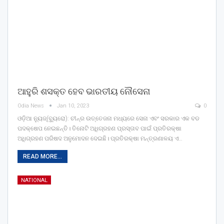
ଆହୁରି ଶସକ୍ତ ହେବ ଭାରତୀୟ ନୌସେନା
Odia News
Jan 10, 2023
0
ଓଡ଼ିଆ ନ୍ୟୁଜ୍(ବ୍ୟୁରୋ): ଚୀନ୍ର ଉତ୍ତେଜନା ମଧ୍ୟରେ ସେନା ଏବଂ ସରକାର ଏକ ବଡ
ପଦକ୍ଷେପ ନେଇଛନ୍ତି। ତିନୋଟି ଅଧିଗ୍ରହଣ ପ୍ରସ୍ତାବ ପାଇଁ ପ୍ରତିରକ୍ଷା
ଅଧିଗ୍ରହଣ ପରିଷଦ ଅନୁମୋଦନ ଦେଇଛି। ପ୍ରତିରକ୍ଷା ମନ୍ତ୍ରଣାଳୟ ଏ…
READ MORE...
NATIONAL