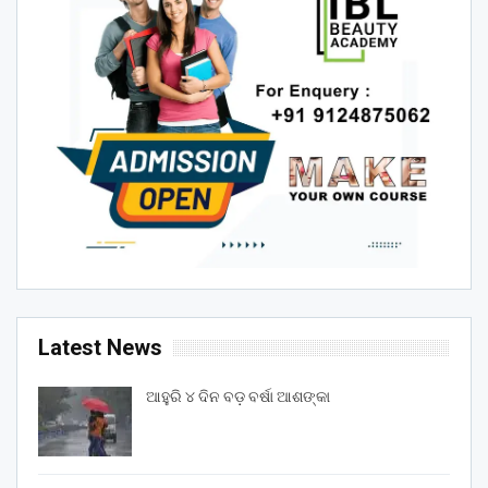
Latest News
ଆହୁରି ୪ ଦିନ ବଡ଼ ବର୍ଷା ଆଶଙ୍କା