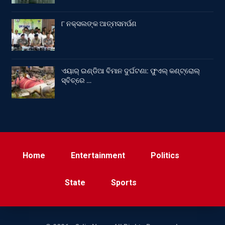
୮ ନକ୍ସଲଙ୍କ ଆତ୍ମସମର୍ପଣ
ଏୟାର୍ ଇଣ୍ଡିଆ ବିମାନ ଦୁର୍ଘଟଣା: ଫୁଏଲ୍‌ କଣ୍ଟ୍ରୋଲ୍‌
ସ୍ବିଚ୍‌ରେ …
Home
Entertainment
Politics
State
Sports