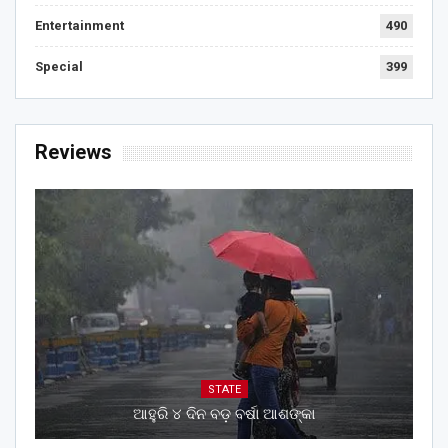
Entertainment
490
Special
399
Reviews
STATE
ଆହୁରି ୪ ଦିନ ବଡ଼ ବର୍ଷା ଆଶଙ୍କା