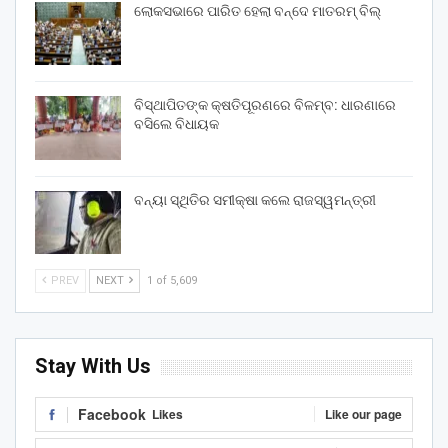
ଲୋକସଭାରେ ପାରିତ ହେଲା ବନ୍ଦେ ମାତରମ୍‌ ବିଲ୍‌
ବିସ୍ଥାପିତଙ୍କ କ୍ଷତିପୂରଣରେ ବିଳମ୍ବ: ଧାରଣାରେ
ବସିଲେ ବିଧାୟକ
ବନ୍ୟା ସ୍ଥିତିର ସମୀକ୍ଷା କଲେ ରାଜସ୍ୱମନ୍ତ୍ରୀ
PREV
NEXT
1 of 5,609
Stay With Us
Facebook
Likes
Like our page