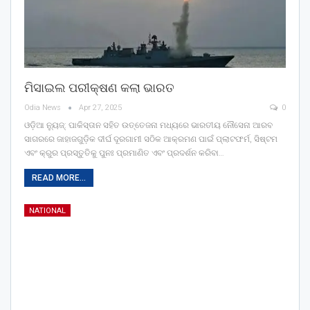
ମିସାଇଲ ପରୀକ୍ଷଣ କଲା ଭାରତ
Odia News
Apr 27, 2025
0
ଓଡ଼ିଆ ନ୍ୟୁଜ୍: ପାକିସ୍ତାନ ସହିତ ଉତ୍ତେଜନା ମଧ୍ୟରେ ଭାରତୀୟ ନୌସେନା ଆରବ
ସାଗରରେ ଜାହାଜଗୁଡ଼ିକ ଦୀର୍ଘ ଦୂରଗାମୀ ସଠିକ ଆକ୍ରମଣ ପାଇଁ ପ୍ଲାଟଫର୍ମ, ସିଷ୍ଟମ
ଏବଂ କ୍ରୁର ପ୍ରସ୍ତୁତିକୁ ପୁନଃ ପ୍ରମାଣିତ ଏବଂ ପ୍ରଦର୍ଶନ କରିବା…
READ MORE...
NATIONAL