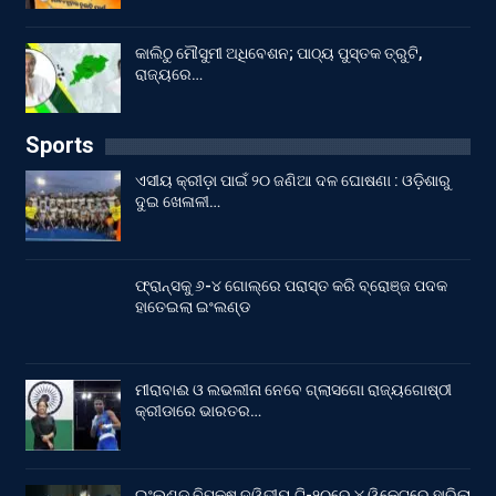
କାଲିଠୁ ମୌସୁମୀ ଅଧିବେଶନ; ପାଠ୍ୟ ପୁସ୍ତକ ତ୍ରୁଟି,
ରାଜ୍ୟରେ…
Sports
ଏସୀୟ କ୍ରୀଡ଼ା ପାଇଁ ୨୦ ଜଣିଆ ଦଳ ଘୋଷଣା : ଓଡ଼ିଶାରୁ
ଦୁଇ ଖେଳାଳୀ…
ଫ୍ରାନ୍ସକୁ ୬-୪ ଗୋଲ୍‌ରେ ପରାସ୍ତ କରି ବ୍ରୋଞ୍ଜ ପଦକ
ହାତେଇଲା ଇଂଲଣ୍ଡ
ମୀରାବାଈ ଓ ଲଭଲୀନା ନେବେ ଗ୍ଲାସଗୋ ରାଜ୍ୟଗୋଷ୍ଠୀ
କ୍ରୀଡାରେ ଭାରତର…
ଇଂଲଣ୍ଡ ବିପକ୍ଷ ଦ୍ୱିତୀୟ ଟି-୨୦ରେ ୪ ୱିକେଟ୍‌ରେ ହାରିଲା