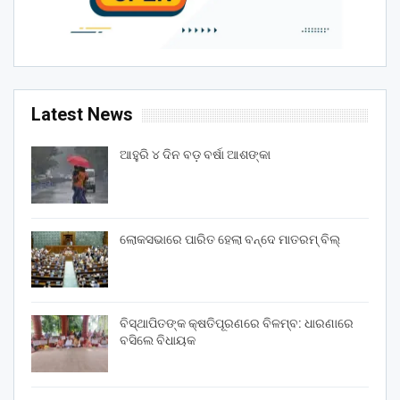
Latest News
ଆହୁରି ୪ ଦିନ ବଡ଼ ବର୍ଷା ଆଶଙ୍କା
ଲୋକସଭାରେ ପାରିତ ହେଲା ବନ୍ଦେ ମାତରମ୍‌ ବିଲ୍‌
ବିସ୍ଥାପିତଙ୍କ କ୍ଷତିପୂରଣରେ ବିଳମ୍ବ: ଧାରଣାରେ
ବସିଲେ ବିଧାୟକ