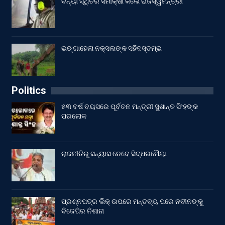
ବନ୍ୟା ସ୍ଥିତିର ସମୀକ୍ଷା କଲେ ରାଜସ୍ୱମନ୍ତ୍ରୀ
ଭଙ୍ଗାହେଲା ନକ୍ସଲଙ୍କ ସହିଦସ୍ତମ୍ଭ
Politics
୫୩ ବର୍ଷ ବୟସରେ ପୂର୍ବତନ ମନ୍ତ୍ରୀ ସୁଶାନ୍ତ ସିଂହଙ୍କ
ପରଲୋକ
ରାଜନୀତିରୁ ସନ୍ୟାସ ନେବେ ସିଦ୍ଧରମୈୟା
ପ୍ରଶ୍ନପତ୍ର ଲିକ୍ ଉପରେ ମନ୍ତବ୍ୟ ପରେ ନବୀନଙ୍କୁ
ବିଜେପିର ନିଶାନା