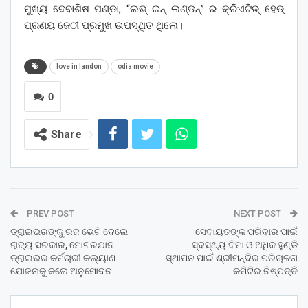
ମୁଖ୍ୟ ଦେବାଶିଷ ପଣ୍ଡା, “ଲଭ୍ ଇନ୍‌ ଲଣ୍ଡନ୍” ର କ୍ରିଏଟିଭ୍ ହେଡ୍
ପ୍ରଣୟ ଜେଠୀ ପ୍ରମୁଖ ଉପସ୍ଥିତ ଥିଲେ।
love in landon
odia movie
0
Share
PREV POST
NEXT POST
ଡ୍ରାଇଭରଙ୍କୁ ରଜ ଭେଟି ଦେଲେ
ସେବାୟତଙ୍କ ପରିବାର ପାଇଁ
ରାଜ୍ୟ ସରକାର, ମୋଟରଯାନ
ସ୍ବସ୍ଥ୍ୟ ବିମା ଓ ଅଧିକ ହୁଣ୍ଡି
ଡ୍ରାଇଭର କର୍ମଚାରୀ କଲ୍ୟାଣ
ସ୍ଥାପନ ପାଇଁ ଶ୍ରୀମନ୍ଦିର ପରିଚାଳନା
ଯୋଜନାକୁ କଲେ ଅନୁମୋଦନ
କମିଟିର ନିଷ୍ପତ୍ତି