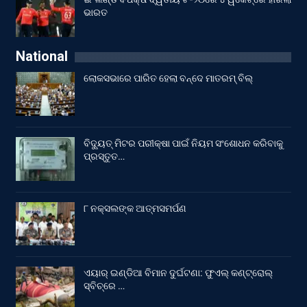
ଭାରତ
National
ଲୋକସଭାରେ ପାରିତ ହେଲା ବନ୍ଦେ ମାତରମ୍‌ ବିଲ୍‌
ବିଦ୍ୟୁତ୍ ମିଟର ପରୀକ୍ଷା ପାଇଁ ନିୟମ ସଂଶୋଧନ କରିବାକୁ
ପ୍ରସ୍ତୁତ…
୮ ନକ୍ସଲଙ୍କ ଆତ୍ମସମର୍ପଣ
ଏୟାର୍ ଇଣ୍ଡିଆ ବିମାନ ଦୁର୍ଘଟଣା: ଫୁଏଲ୍‌ କଣ୍ଟ୍ରୋଲ୍‌
ସ୍ବିଚ୍‌ରେ …