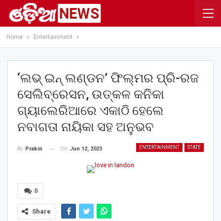
Home
Entertainment
‘ଲଭ୍ ଇନ୍ ଲଣ୍ଡନ’ ଫିଲ୍ମର ପ୍ରି-ରଜ
ସେଲିବ୍ରେସନ, ଉତ୍କଳ କନିକା
ଗ୍ୟାଲେରିଆରେ ଏକାଠି ହେଲେ
ନବାଗତା ନାୟିକା ସହ ଅନୁଭବ
ENTERTAINMENT
STATE
On
Jun 12, 2023
By
Prabin
0
Share