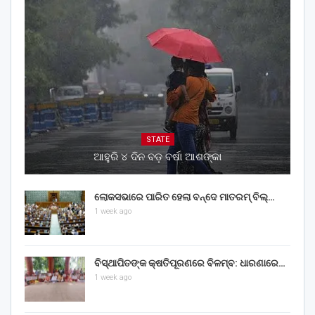
STATE
ଆହୁରି ୪ ଦିନ ବଡ଼ ବର୍ଷା ଆଶଙ୍କା
ଲୋକସଭାରେ ପାରିତ ହେଲା ବନ୍ଦେ ମାତରମ୍‌ ବିଲ୍‌…
1 week ago
ବିସ୍ଥାପିତଙ୍କ କ୍ଷତିପୂରଣରେ ବିଳମ୍ବ: ଧାରଣାରେ…
1 week ago