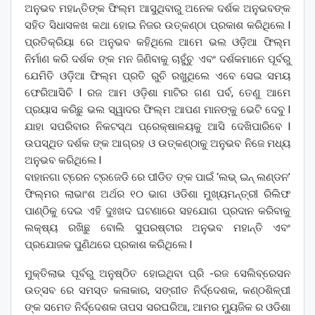
ଅନୁଭବ ମହାନ୍ତିଙ୍କ ଫିଲ୍ମ ଆସୁଥିବାରୁ ଅନେକ ଦର୍ଶକ ଅନୁଭବଙ୍କ
ସହିତ ସିଧାସଳଖ କଥା ହୋଇ ନିଜର ଉତ୍କଣ୍ଠା ପ୍ରକାଶ କରିଥିଲେ l
ପ୍ରତିକ୍ରିୟା ରେ ଅନୁଭବ କହିଥିଲେ ଆମେ ଭଲ ଓଡ଼ିଆ ଫିଲ୍ମ
ନିର୍ମାଣ କରି ଦର୍ଶକ ଙ୍କ ମନ ଜିଣିବାକୁ ଚାହୁଁଚୁ ଏବଂ ଦର୍ଶକମାନେ ପୂର୍ବରୁ
ଯେମିତି ଓଡ଼ିଆ ଫିଲ୍ମ ପ୍ରତି ରୁଚି ରଖୁଥିଲେ ଏବେ ସେଇ ସମୟ
ଫେରିଆସିଚି l ରଜ ଆମ ଓଡ଼ିଶା ମାଟିର ଗଣ ପର୍ବ, ତେଣୁ ଆମେ
ପ୍ରୟାସ କରିଛୁ ଭଲ ସ୍ୱାଦର ଫିଲ୍ମ ଆପଣ ମାନଙ୍କୁ ଭେଟି ଦେବୁ l
ଯାହା ସପରିବାର ନିକଟସ୍ଥ ପ୍ରେକ୍ଷାଳୟକୁ ଆସି ଦେଖିପାରିବେ l
ଉପସ୍ଥିତ ଦର୍ଶକ ଙ୍କ ଆଗ୍ରହ ଓ ଉତ୍କଣ୍ଠାକୁ ଅନୁଭବ ନିଜେ ମଧ୍ୟ
ଅନୁଭବ କରିଥିଲେ l
ବାହାନଗା ଟ୍ରେନ ଟ୍ରଜେଡି ରେ ପୀଡିତ ଙ୍କ ପାଇଁ ‘ଲଭ୍ ଇନ୍ ଲଣ୍ଡନ’
ଫିଲ୍ମର ଲାଭାଂଶ ଅର୍ଥର ୧୦ ଭାଗ ଓଡିଶା ମୁଖ୍ୟମନ୍ତ୍ରୀ ରିଲିଫ
ପାଣ୍ଠିକୁ ଦେଇ ଏହି ଦୁଃଖଦ ଘଟଣାରେ ସହଯୋଗ ପ୍ରଦାନ କରିବାକୁ
ଲକ୍ଷ୍ୟ ରଖିଛୁ ବୋଲି ସୁପରଷ୍ଟାର ଅନୁଭବ ମହାନ୍ତି ଏବଂ
ପ୍ରଯୋଜକ ପୁଣିଥରେ ପ୍ରକାଶ କରିଥିଲେ l
ମୁକ୍ତିଲାଭ ପୂର୍ବରୁ ଅନୁଷ୍ଠିତ ହୋଇଥିବା ପ୍ରି -ରଜ ସେଲିବ୍ରେସନ
ଉତ୍ସବ ରେ ସମସ୍ତ କଳାକାର, ସଙ୍ଗୀତ ନିର୍ଦ୍ଦେଶକ, କଣ୍ଠଶିଳ୍ପୀ
ଙ୍କ ସମେତ ନିର୍ଦ୍ଦେଶକ ତାପସ ସରଘରିଆ, ଆମର ମ୍ୟୁଜିକ ର ଓଡିଶା