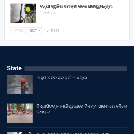
ବନ୍ୟା ସ୍ଥିତିର ସମୀକ୍ଷା କଲେ ରାଜସ୍ୱମନ୍ତ୍ରୀ
1 week ago
PREV
NEXT
1 of 5,609
State
ଆହୁରି ୪ ଦିନ ବଡ଼ ବର୍ଷା ଆଶଙ୍କା
ବିସ୍ଥାପିତଙ୍କ କ୍ଷତିପୂରଣରେ ବିଳମ୍ବ: ଧାରଣାରେ ବସିଲେ
ବିଧାୟକ