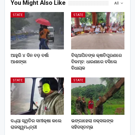
You Might Also Like
All
STATE
STATE
ଆହୁରି ୪ ଦିନ ବଡ଼ ବର୍ଷା
ବିସ୍ଥାପିତଙ୍କ କ୍ଷତିପୂରଣରେ
ଆଶଙ୍କା
ବିଳମ୍ବ: ଧାରଣାରେ ବସିଲେ
ବିଧାୟକ
STATE
STATE
ବନ୍ୟା ସ୍ଥିତିର ସମୀକ୍ଷା କଲେ
ଭଙ୍ଗାହେଲା ନକ୍ସଲଙ୍କ
ରାଜସ୍ୱମନ୍ତ୍ରୀ
ସହିଦସ୍ତମ୍ଭ