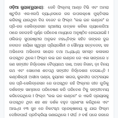
ଓଡ଼ିଆ ନ୍ୟୁଜ(ବ୍ୟୁରୋ):
ଜେବି ଫିଲ୍ମସ୍ ଆଣ୍ଡ ଟିଭି ଏବଂ ଅମରା
ଷ୍ଟୁଡିଓ ଏଲଏଲପି ବ୍ୟାନ୍ନରରେ ରଜ ଉପଲକ୍ଷେ ମୁକ୍ତିଲାଭ
କରିବାକୁ ଯାଉଥିବା ବିଗ ବଜେଟ ର ଫିଲ୍ମ “ଲଭ ଇନ ଲଣ୍ଡନ” ର
ପ୍ରି-ରଜ ସେଲିବ୍ରେସନ ସ୍ଥାନୀୟ ଉତ୍କଳ କନିକା ଗ୍ୟାଲେରିଆ
ଠାରେ ଜନଗହଳି ପୂର୍ଣ୍ଣ ପରିବେଶ ମଧ୍ୟରେ ଅନୁଷ୍ଠିତ ହୋଇଯାଇଛି l
ଓଲିଉଡ଼ ସୁପରଷ୍ଟାର ଅନୁଭବ ମହାନ୍ତିଙ୍କ ସହିତ ତାଙ୍କର ଦୁଇ
ନବାଗତ ନାୟିକା ସ୍ୱପ୍ନା ପ୍ରିୟଦର୍ଶିନୀ ଓ ସୌମ୍ୟା ସଚ୍ଚଦେବା, ସହ
ଅଭିନେତା ଅଭିନେତା ସରୋଜ ତଥା ଅନ୍ୟାନ୍ୟ ସମସ୍ତ କଳାକାର
ଉପସ୍ଥିତ ଥିଲେ l ଫିଲ୍ମ ଲଭ ଇନ ଲଣ୍ଡନ ରେ ଏକା ସାଙ୍ଗରେ ୪
ଜଣ ସଙ୍ଗୀତ ନିର୍ଦ୍ଦେଶକ ବୈଦ୍ୟନାଥ ଦାଶ, ଅସଦ ନିଜାମ, ଡ଼ଃ ବିନୟ
ରଥ ଏବଂ ସୋମେଶ ଶତପଥି ସଙ୍ଗୀତ ନିର୍ଦ୍ଦେଶନା ଦେଇଛନ୍ତି l
କଣ୍ଠଶିଳ୍ପୀ ଅସୀମା ପଣ୍ଡା, ହ୍ୟୁମାନ ସାଗର, କୁଲଦୀପ ପଟ୍ଟନାୟକ
ରଜ ପ୍ରି-ସେଲିବ୍ରେସନ ରେ ଉପସ୍ଥିତ ରହି ଫିଲ୍ମର ଗୀତ ଗୁଡିକୁ
ଦର୍ଶକଙ୍କ ସାମ୍ନାରେ ପରିବେଷଣ କରି ପରିବେଶ ଟିକୁ ସଙ୍ଗୀତମୟ
କରିଦେଇଥିଲେ l ଫିଲ୍ମ “ଲଭ ଇନ ଲଣ୍ଡନ” ର ଏଭଳି ପ୍ରୟାସକୁ
ଉପସ୍ଥିତ ଥିବା ଶହ ଶହ ଦର୍ଶକ ବହୁତ ପ୍ରଶଂସା କରିଥିଲେ ଏବଂ
ଆସନ୍ତା ୧୩ ଜୁନ ରେ ନିକଟସ୍ଥ ପ୍ରେକ୍ଷାଳୟ କୁ ଯାଇ ଫିଲ୍ମ
ଦେଖିବାପାଇଁ ପ୍ରତିକ୍ରିୟା ଜଣାଇଥିଲେ l ଦୀର୍ଘ ୬ ବର୍ଷ ପରେ ରଜରେ