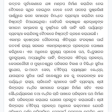
ଉତ୍ତର ପୂର୍ବକୋଣରେ ଯଜ୍ଞ ମଣ୍ଡପ ନିର୍ମାଣ କରାଯିବା ନେଇ
ବୈଠକରେ ସ୍ଥିର ହୋଇଥିବା ବେଳେ ଦେବୀ ପାଦହରା ପୁଷ୍କରିଣୀ
ପାର୍ଶ୍ୱରେ ଭଜନ ସମାରୋହ ନିମନ୍ତେ ବ୍ୟବସ୍ଥା କରାଯିବା ନେଇ
ନିଷ୍ପତ୍ତି ନିଆଯାଇଥିଲା। ସେହିପରି ଲକ୍ଷାଧିକ ଶ୍ରଦ୍ଧାଳୁଙ୍କ
ସମାଗମ ସମ୍ଭାବନା କୁ ଦୃଷ୍ଚିରେ ରଖି ପାର୍କିଂ ଲାଗି ପର୍ଯ୍ୟାପ୍ତ
ବ୍ୟବସ୍ଥା କରାଯିବାକୁ ବୈଠକରେ ନିଷ୍ପତ୍ତି ଗ୍ରହଣ କରାଯାଇଛି।
ଏକାମ୍ର କ୍ଷେତ୍ରର ଗୌରବମୟ ଐତିହ୍ୟର ସଂରକ୍ଷଣ ପାଇଁ
ଗତବର୍ଷ ରାଜ୍ୟ ସରକାର ଏକାମ୍ରକ୍ଷେତ୍ର ପ୍ରକଳ୍ପର ଘୋଷଣା
କରିଥିଲେ। ଏହା ଅଧିନରେ ସୁଦୃଶ୍ୟ ପ୍ରବେଶ ପଥ, ବିନ୍ଦୁସାଗର
ପୁନରୁଦ୍ଧାର, ଅତ୍ୟାଧୁନିକ ପାର୍କିଂ, ଲିଙ୍ଗରାଜ ଐତିହ୍ୟ ପ୍ରକଳ୍ପ,
କେଦାରଗୌରୀ ଓ ମୁକ୍ତେଶ୍ୱର ପରିସରର ବିକାଶ ଓ ବିଭିନ୍ନ ସୁବିଧା
ସୁଯୋଗ, ଇ-ଅଟୋ ସେବା, ଏୈତିହ୍ୟ ବ୍ୟାଖ୍ୟାନ କେନ୍ଦ୍ର,
ଯାତାୟତର ସୁବିଧା ପାଇଁ ତାଳେଶ୍ୱର ଛକ ରୁ ବଢେଇବାଙ୍କ ଛକ
ପର୍ଯ୍ୟନ୍ତ ରାସ୍ତା, ଚାରିଗୋଟି ସ୍ଥାନରେ ପାର୍କିଂ ବ୍ୟବସ୍ଥା, ଶ୍ରୀ
ଲିଙ୍ଗରାଜ ମନ୍ଦିର ସାମନାରେ ଉଦ୍ୟାନ ନିର୍ମାଣ ସହିତ ଏହାର
ସୌନ୍ଦର୍ଯ୍ୟକରଣ ତଥା ମନ୍ଦିର ଚାରି ପାଖରେ ପରିକ୍ରମା ପଥ ନିର୍ମାଣ
ଲାଗି ପରିକଳ୍ପନା କରାଯାଇ ଯୋଜନା ପ୍ରସ୍ତୁତ କରାଯାଇଛି। ଶ୍ରୀ
ଲିଙ୍ଗରାଜ ଏୈତିହ୍ୟ ପ୍ରକଳ୍ପ ଅଧିନରେ ଭକ୍ତମାନେ ଯେପରି
ସୁବିଧାରେ ଦର୍ଶନ କରିପାରିବେ, ସେଥିପାଇଁ ବ୍ୟବସ୍ଥା କରାଯିବ ଏବଂ