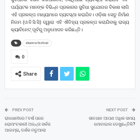
ପର୍ଯ୍ୟଟକ ମାନଙ୍କ ବିଭିନ୍ନ ପ୍ରକାରର ସୁବିଧା ସୁଯୋଗର ବିକାଶ ଲାଗି
ଏହି ପ୍ରକଳ୍ପ ମାଧ୍ୟମରେ ବ୍ୟବସ୍ଥା କରାଯିବ। ଓଡ଼ିଶା ସେତୁ ନିର୍ମାଣ
ନିଗମ (ଓ.ବି.ସି.ସି) ଦ୍ୱାରା ଏହି ଐତିହ୍ୟ ପ୍ରକଳ୍ପ କରାଯିବାକୁ ରାଜ୍ୟ
କ୍ୟାବିନେଟ୍ ପୂର୍ବରୁ ଅନୁମୋଦନ କରିଛନ୍ତି।
ekamra festival
0
Share
PREV POST
NEXT POST
ରାଜଧାନୀରେ ୮ବର୍ଷ ପରେ
ସାବଧାନ ଆପଣ ଅଧିକ ସମୟ
ରୋମାଂଚକାରୀ ଅଜନ୍ତା ସର୍କସ
ମୋବାଇଲ ଦେଖୁଛନ୍ତିକି?
ଆରମ୍ଭ, ଦର୍ଶକ ମତୁଆଲା