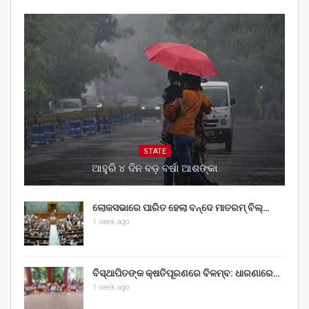
STATE
ଆହୁରି ୪ ଦିନ ବଡ଼ ବର୍ଷା ଆଶଙ୍କା
ଲୋକସଭାରେ ପାରିତ ହେଲା ବନ୍ଦେ ମାତରମ୍‌ ବିଲ୍‌…
1 week ago
ବିସ୍ଥାପିତଙ୍କ କ୍ଷତିପୂରଣରେ ବିଳମ୍ବ: ଧାରଣାରେ…
1 week ago