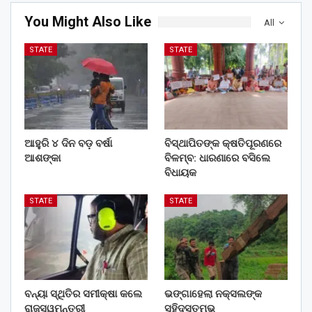
You Might Also Like
All
STATE
STATE
ଆହୁରି ୪ ଦିନ ବଡ଼ ବର୍ଷା
ବିସ୍ଥାପିତଙ୍କ କ୍ଷତିପୂରଣରେ
ଆଶଙ୍କା
ବିଳମ୍ବ: ଧାରଣାରେ ବସିଲେ
ବିଧାୟକ
STATE
STATE
ବନ୍ୟା ସ୍ଥିତିର ସମୀକ୍ଷା କଲେ
ଭଙ୍ଗାହେଲା ନକ୍ସଲଙ୍କ
ରାଜସ୍ୱମନ୍ତ୍ରୀ
ସହିଦସ୍ତମ୍ଭ