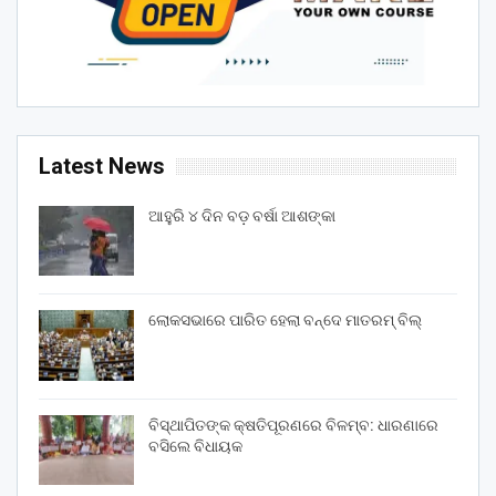
Latest News
ଆହୁରି ୪ ଦିନ ବଡ଼ ବର୍ଷା ଆଶଙ୍କା
ଲୋକସଭାରେ ପାରିତ ହେଲା ବନ୍ଦେ ମାତରମ୍‌ ବିଲ୍‌
ବିସ୍ଥାପିତଙ୍କ କ୍ଷତିପୂରଣରେ ବିଳମ୍ବ: ଧାରଣାରେ
ବସିଲେ ବିଧାୟକ