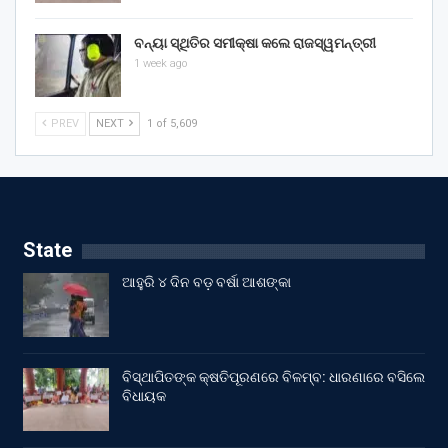
ବନ୍ୟା ସ୍ଥିତିର ସମୀକ୍ଷା କଲେ ରାଜସ୍ୱମନ୍ତ୍ରୀ
1 week ago
PREV
NEXT
1 of 5,609
State
ଆହୁରି ୪ ଦିନ ବଡ଼ ବର୍ଷା ଆଶଙ୍କା
ବିସ୍ଥାପିତଙ୍କ କ୍ଷତିପୂରଣରେ ବିଳମ୍ବ: ଧାରଣାରେ ବସିଲେ
ବିଧାୟକ