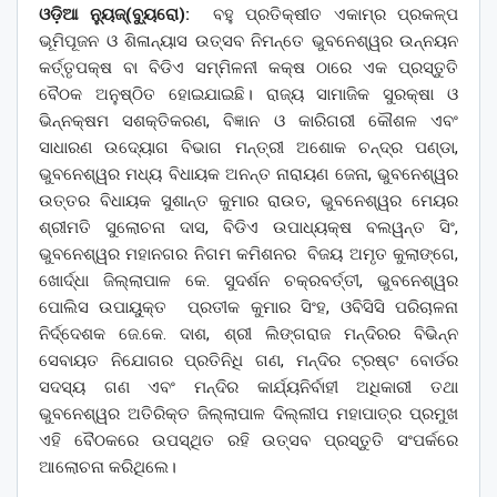
ଓଡ଼ିଆ ନ୍ୟୁଜ୍(ବ୍ୟୁରୋ):
ବହୁ ପ୍ରତିକ୍ଷୀତ ଏକାମ୍ର ପ୍ରକଳ୍ପ
ଭୂମିପୂଜନ ଓ ଶିଳାନ୍ୟାସ ଉତ୍ସବ ନିମନ୍ତେ ଭୁବନେଶ୍ୱର ଉନ୍ନୟନ
କର୍ତ୍ତୃପକ୍ଷ ବା ବିଡିଏ ସମ୍ମିଳନୀ କକ୍ଷ ଠାରେ ଏକ ପ୍ରସ୍ତୁତି
ବୈଠକ ଅନୁଷ୍ଠିତ ହୋଇଯାଇଛି। ରାଜ୍ୟ ସାମାଜିକ ସୁରକ୍ଷା ଓ
ଭିନ୍ନକ୍ଷମ ସଶକ୍ତିକରଣ, ବିଜ୍ଞାନ ଓ କାରିଗରୀ କୌଶଳ ଏବଂ
ସାଧାରଣ ଉଦ୍ୟୋଗ ବିଭାଗ ମନ୍ତ୍ରୀ ଅଶୋକ ଚନ୍ଦ୍ର ପଣ୍ଡା,
ଭୁବନେଶ୍ୱର ମଧ୍ୟ ବିଧାୟକ ଅନନ୍ତ ନାରାୟଣ ଜେନା, ଭୁବନେଶ୍ୱର
ଉତ୍ତର ବିଧାୟକ ସୁଶାନ୍ତ କୁମାର ରାଉତ, ଭୁବନେଶ୍ୱର ମେୟର
ଶ୍ରୀମତି ସୁଲୋଚନା ଦାସ, ବିଡିଏ ଉପାଧ୍ୟକ୍ଷ ବଲୱନ୍ତ ସିଂ,
ଭୁବନେଶ୍ୱର ମହାନଗର ନିଗମ କମିଶନର ବିଜୟ ଅମୃତ କୁଲାଙ୍ଗେ,
ଖୋର୍ଦ୍ଧା ଜିଲ୍ଲାପାଳ କେ. ସୁଦର୍ଶନ ଚକ୍ରବର୍ତ୍ତୀ, ଭୁବନେଶ୍ୱର
ପୋଲିସ ଉପାୟୁକ୍ତ ପ୍ରତୀକ କୁମାର ସିଂହ, ଓବିସିସି ପରିଚାଳନା
ନିର୍ଦ୍ଦେଶକ ଜେ.କେ. ଦାଶ, ଶ୍ରୀ ଲିଙ୍ଗରାଜ ମନ୍ଦିରର ବିଭିନ୍ନ
ସେବାୟତ ନିଯୋଗର ପ୍ରତିନିଧି ଗଣ, ମନ୍ଦିର ଟ୍ରଷ୍ଟ ବୋର୍ଡର
ସଦସ୍ୟ ଗଣ ଏବଂ ମନ୍ଦିର କାର୍ଯ୍ୟନିର୍ବାହୀ ଅଧିକାରୀ ତଥା
ଭୁବନେଶ୍ୱର ଅତିରିକ୍ତ ଜିଲ୍ଲାପାଳ ଦିଲ୍ଲୀପ ମହାପାତ୍ର ପ୍ରମୁଖ
ଏହି ବୈଠକରେ ଉପସ୍ଥିତ ରହି ଉତ୍ସବ ପ୍ରସ୍ତୁତି ସଂପର୍କରେ
ଆଲୋଚନା କରିଥିଲେ।