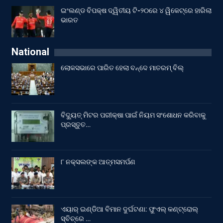
ଇଂଲଣ୍ଡ ବିପକ୍ଷ ଦ୍ୱିତୀୟ ଟି-୨୦ରେ ୪ ୱିକେଟ୍‌ରେ ହାରିଲା
ଭାରତ
National
ଲୋକସଭାରେ ପାରିତ ହେଲା ବନ୍ଦେ ମାତରମ୍‌ ବିଲ୍‌
ବିଦ୍ୟୁତ୍ ମିଟର ପରୀକ୍ଷା ପାଇଁ ନିୟମ ସଂଶୋଧନ କରିବାକୁ
ପ୍ରସ୍ତୁତ…
୮ ନକ୍ସଲଙ୍କ ଆତ୍ମସମର୍ପଣ
ଏୟାର୍ ଇଣ୍ଡିଆ ବିମାନ ଦୁର୍ଘଟଣା: ଫୁଏଲ୍‌ କଣ୍ଟ୍ରୋଲ୍‌
ସ୍ବିଚ୍‌ରେ …