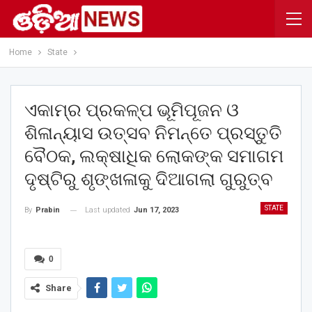
Home
State
ଏକାମ୍ର ପ୍ରକଳ୍ପ ଭୂମିପୂଜନ ଓ
ଶିଳାନ୍ୟାସ ଉତ୍ସବ ନିମନ୍ତେ ପ୍ରସ୍ତୁତି
ବୈଠକ, ଲକ୍ଷାଧିକ ଲୋକଙ୍କ ସମାଗମ
ଦୃଷ୍ଟିରୁ ଶୃଙ୍ଖଳାକୁ ଦିଆଗଲା ଗୁରୁତ୍ବ
STATE
Last updated
Jun 17, 2023
By
Prabin
0
Share