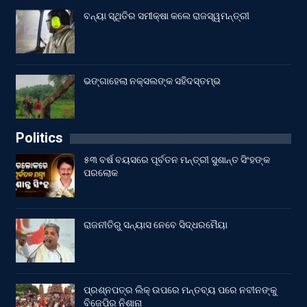
ବନ୍ୟା ସ୍ଥିତିର ସମୀକ୍ଷା କଲେ ରାଜସ୍ୱମନ୍ତ୍ରୀ
ଭଙ୍ଗାହେଲା ନକ୍ସଲଙ୍କ ସହିଦସ୍ତମ୍ଭ
Politics
୫୩ ବର୍ଷ ବୟସରେ ପୂର୍ବତନ ମନ୍ତ୍ରୀ ସୁଶାନ୍ତ ସିଂହଙ୍କ
ପରଲୋକ
ରାଜନୀତିରୁ ସନ୍ୟାସ ନେବେ ସିଦ୍ଧରମୈୟା
ପ୍ରଶ୍ନପତ୍ର ଲିକ୍ ଉପରେ ମନ୍ତବ୍ୟ ପରେ ନବୀନଙ୍କୁ
ବିଜେପିର ନିଶାନା