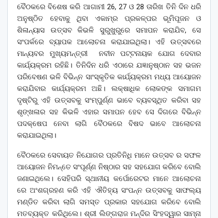
ବୈଠକରେ ବିଶେଷ କରି ଆଗାମୀ 26, 27 ଓ 28 ତାରିଖ ତିନି ଦିନ ଧରି
ଅନୁଷ୍ଠିତ ହେବାକୁ ଥିବା ଏକାମ୍ର ପ୍ରକଳ୍ପର ଭୂମିପୂଜନ ଓ
ଶିଳାନ୍ୟାସ ଉତ୍ସବ କିଭଳି ସୁରୁଖୁରୁରେ ସମାପନ କରାଯିବ, ସେ
ସଂପର୍କରେ ବ୍ୟାପକ ଆଲୋଚନା କରାଯାଇଥିଲା। ଏହି ଉତ୍ସବରେ
ମାନ୍ୟବର ମୁଖ୍ୟମନ୍ତ୍ରୀ ନବୀନ ପଟ୍ଟନାୟକ ଯୋଗ ଦେବାର
କାର୍ଯ୍ୟକ୍ରମ ରହିଛି। ତିନିଦିନ ଧରି ଏଠାରେ ଯଜ୍ଞାନୁଷ୍ଠାନ ସହ ଭଜନ
ପରିବେଷଣ ଭଳି ବିଭିନ୍ନ ସାଂସ୍କୃତିକ କାର୍ଯ୍ୟକ୍ରମ ମଧ୍ୟ ଆୟୋଜନ
କରାଯିବାର କାର୍ଯ୍ୟକ୍ରମ ଅଛି। ଲକ୍ଷାଧିକ ଲୋକଙ୍କ ସମାଗମ
ଦୃଷ୍ଟିରୁ ଏହି ଉତ୍ସବକୁ ସଂମ୍ପୁର୍ଣ୍ଣ ଭାବେ ବ୍ୟବସ୍ଥିତ କରିବା ସହ
ଶୃଙ୍ଖଳାର ସହ କିଭଳି ଏହାର ସମାପନ ହେବ ସେ ଦିଗରେ ବିଭିନ୍ନ
ପଦକ୍ଷେପ ନେବା ଲାଗି ବୈଠକରେ ବିଷଦ ଭାବେ ଆଲୋଚନା
କରାଯାଇଥିଲା।
ବୈଠକରେ ସେବାୟତ ନିଯୋଗର ପ୍ରତିନିଧି ମାନେ ଉତ୍ସବ ର ସଫଳ
ଆୟୋଜନ ନିମନ୍ତେ ସଂପୂର୍ଣ୍ଣ ନିଷ୍ଠାର ସହ ସହଯୋଗ କରିବେ ବୋଲି
ଜଣାଇଥିଲେ। ସେହିପରି ସ୍ଥାନୀୟ କର୍ପୋରେଟର ମାନେ ଆଲୋଚନା
ରେ ଅଂଶଗ୍ରହଣ କରି ଏହି ଐତିହ୍ୟ ସଂପନ୍ନ ଉତ୍ସବକୁ ସାଫଲ୍ୟ
ମଣ୍ଡିତ କରିବା ଲାଗି ସମସ୍ତ ପ୍ରକାର ସହଯୋଗ କରିବେ ବୋଲି
ମତବ୍ୟକ୍ତ କରିଥିଲେ। ଶ୍ରୀ ଲିଙ୍ଗରାଜ ମନ୍ଦିର ସିଂହଦ୍ୱାର ସାମ୍ନା