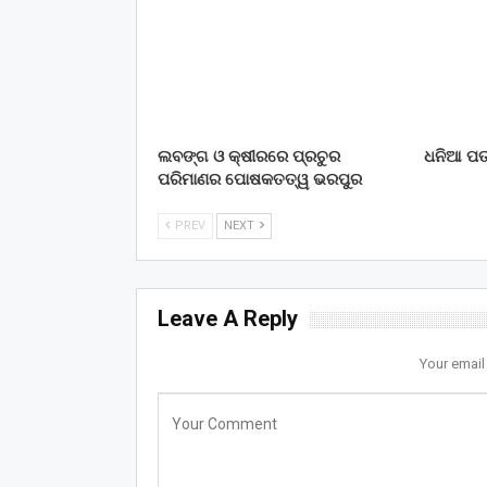
ଲବଙ୍ଗ ଓ କ୍ଷୀରରେ ପ୍ରଚୁର
ଧନିଆ ପତ୍
ପରିମାଣର ପୋଷକତତ୍ୱ ଭରପୁର
PREV
NEXT
Leave A Reply
Your email