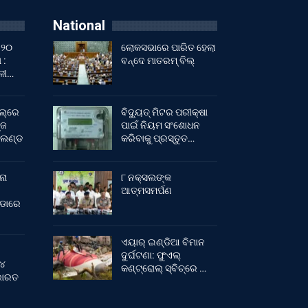
National
 ୨୦
ଲୋକସଭାରେ ପାରିତ ହେଲା
 :
ବନ୍ଦେ ମାତରମ୍‌ ବିଲ୍‌
ାଳୀ…
ଲ୍‌ରେ
ବିଦ୍ୟୁତ୍ ମିଟର ପରୀକ୍ଷା
୍ଜ
ପାଇଁ ନିୟମ ସଂଶୋଧନ
ଂଲଣ୍ଡ
କରିବାକୁ ପ୍ରସ୍ତୁତ…
ନା
୮ ନକ୍ସଲଙ୍କ
ଆତ୍ମସମର୍ପଣ
ୀଡାରେ
ଏୟାର୍ ଇଣ୍ଡିଆ ବିମାନ
ଦୁର୍ଘଟଣା: ଫୁଏଲ୍‌
 ୪
କଣ୍ଟ୍ରୋଲ୍‌ ସ୍ବିଚ୍‌ରେ …
 ଭାରତ