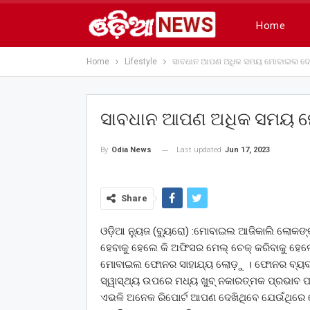
Home
Home
Lifestyle
ସାବଧାନ ଆପଣ ଅଧିକ ସମୟ ମୋବାଇଲ ଦେଖୁ
ସାବଧାନ ଆପଣ ଅଧିକ ସମୟ ମୋ
Last updated
Jun 17, 2023
By
Odia News
Share
ଓଡ଼ିଆ ନ୍ୟୁଜ (ବ୍ୟୁ୍ରୋ) :ମୋବାଇଲ ଆଜିକାଲି ଲୋକଙ
ହେବାକୁ ହେଲେ କି ଅଫିସର ମେଲ୍ ଚେକ୍ କରିବାକୁ ହେଲେ
ମୋବାଇଲ ଫୋନର ସାହାଯ୍ୟ ଲୋଡ଼ୁ । ଫୋନର ବ୍ୟବହାର 
ସ୍ୱାସ୍ଥ୍ୟ ଉପରେ ମଧ୍ୟ ଖୁବ୍ ନକାରତ୍ମକ ପ୍ରଭାବ ପକ
ଏଭଳି ଅନେକ ରିପୋର୍ଟ ଆପଣ ଦେଖିଥିବେ ଯେଉଁଥିରେ