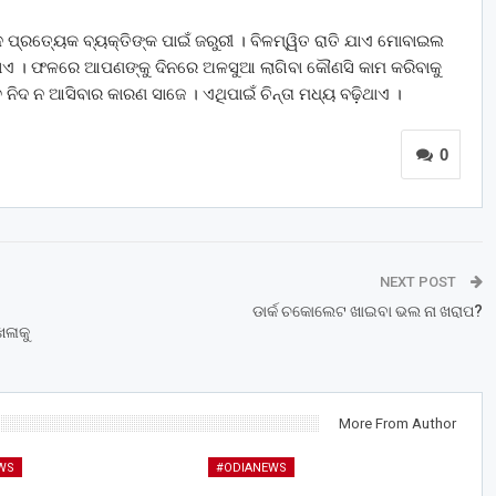
୍ରତ୍ୟେକ ବ୍ୟକ୍ତିଙ୍କ ପାଇଁ ଜରୁରୀ । ବିଳମ୍ୱିତ ରାତି ଯାଏ ମୋବାଇଲ
ଏ । ଫଳରେ ଆପଣଙ୍କୁ ଦିନରେ ଅଳସୁଆ ଲାଗିବା କୌଣସି କାମ କରିବାକୁ
 ନ ଆସିବାର କାରଣ ସାଜେ । ଏଥିପାଇଁ ଚିନ୍ତା ମଧ୍ୟ ବଢ଼ିଥାଏ ।
0
NEXT POST
ଡାର୍କ ଚକୋଲେଟ ଖାଇବା ଭଲ ନା ଖରାପ?
ଖଳାକୁ
More From Author
WS
#ODIANEWS