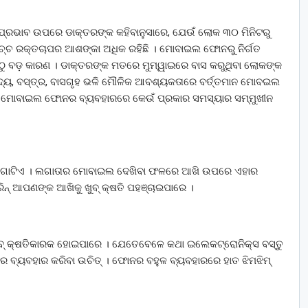
ରଭାବ ଉପରେ ଡାକ୍ତରଙ୍କ କହିବାନୁସାରେ, ଯେଉଁ ଲୋକ ୩୦ ମିନିଟରୁ
ଚ୍ଚ ରକ୍ତଚାପର ଆଶଙ୍କା ଅଧିକ ରହିଛି । ମୋବାଇଲ ଫୋନରୁ ନିର୍ଗତ
ୁଠୁ ବଡ଼ କାରଣ । ଡାକ୍ତରଙ୍କ ମତରେ ମୁମ୍ୱାଇରେ ବାସ କରୁଥିବା ଲୋକଙ୍କ
ଦ୍ୟ, ବସ୍ତ୍ର, ବାସଗୃହ ଭଳି ମୌଳିକ ଆବଶ୍ୟକତାରେ ବର୍ତ୍ତମାନ ମୋବଇଲ
ବା ମୋବାଇଲ ଫୋନର ବ୍ୟବହାରରେ କେଉଁ ପ୍ରକାର ସମସ୍ୟାର ସମ୍ମୁଖୀନ
 ଗୋଟିଏ । ଲଗାତାର ମୋବାଇଲ ଦେଖିବା ଫଳରେ ଆଖି ଉପରେ ଏହାର
ନ୍ ଆପଣଙ୍କ ଆଖିକୁ ଖୁବ୍ କ୍ଷତି ପହଞ୍ଚାଇପାରେ ।
ୁବ୍ କ୍ଷତିକାରକ ହୋଇପାରେ । ଯେତେବେଳେ କଥା ଇଲେକଟ୍ରୋନିକ୍ସ ବସ୍ତୁ
ବ୍ୟବହାର କରିବା ଉଚିତ୍ । ଫୋନର ବହୁଳ ବ୍ୟବହାରରେ ହାତ ଝିମଝିମ୍