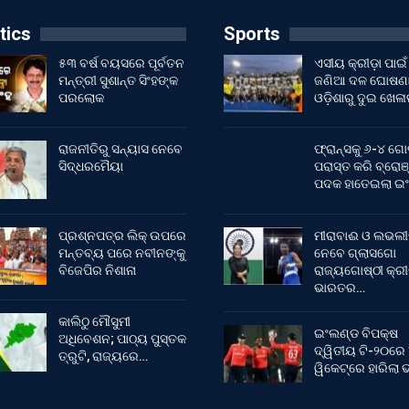
tics
Sports
୫୩ ବର୍ଷ ବୟସରେ ପୂର୍ବତନ
ଏସୀୟ କ୍ରୀଡ଼ା ପାଇଁ
ମନ୍ତ୍ରୀ ସୁଶାନ୍ତ ସିଂହଙ୍କ
ଜଣିଆ ଦଳ ଘୋଷଣା
ପରଲୋକ
ଓଡ଼ିଶାରୁ ଦୁଇ ଖେଳ
ରାଜନୀତିରୁ ସନ୍ୟାସ ନେବେ
ଫ୍ରାନ୍ସକୁ ୬-୪ ଗୋ
ସିଦ୍ଧରମୈୟା
ପରାସ୍ତ କରି ବ୍ରୋଞ
ପଦକ ହାତେଇଲା ଇ
ପ୍ରଶ୍ନପତ୍ର ଲିକ୍ ଉପରେ
ମୀରାବାଈ ଓ ଲଭଲୀ
ମନ୍ତବ୍ୟ ପରେ ନବୀନଙ୍କୁ
ନେବେ ଗ୍ଲାସଗୋ
ବିଜେପିର ନିଶାନା
ରାଜ୍ୟଗୋଷ୍ଠୀ କ୍ର
ଭାରତର…
କାଲିଠୁ ମୌସୁମୀ
ଇଂଲଣ୍ଡ ବିପକ୍ଷ
ଅଧିବେଶନ; ପାଠ୍ୟ ପୁସ୍ତକ
ଦ୍ୱିତୀୟ ଟି-୨୦ରେ
ତ୍ରୁଟି, ରାଜ୍ୟରେ…
ୱିକେଟ୍‌ରେ ହାରିଲା