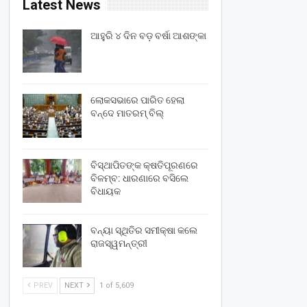
Latest News
ଆହୁରି ୪ ଦିନ ବଡ଼ ବର୍ଷା ଆଶଙ୍କା
ଲୋକସଭାରେ ପାରିତ ହେଲା
ବନ୍ଦେ ମାତରମ୍‌ ବିଲ୍‌
ବିସ୍ଥାପିତଙ୍କ କ୍ଷତିପୂରଣରେ
ବିଳମ୍ବ: ଧାରଣାରେ ବସିଲେ
ବିଧାୟକ
ବନ୍ୟା ସ୍ଥିତିର ସମୀକ୍ଷା କଲେ
ରାଜସ୍ୱମନ୍ତ୍ରୀ
PREV
NEXT
1 of 5,609