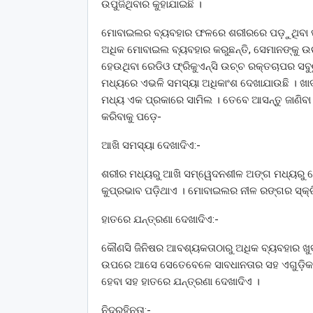
ଉପୁଜିଥିବାର କୁହାଯାଇଛି ।
ମୋବାଇଲର ବ୍ୟବହାର ଫଳରେ ଶରୀରରେ ପଡ଼ୁଥିବା ପ୍
ଅଧିକ ମୋବାଇଲ ବ୍ୟବହାର କରୁଛନ୍ତି, ସେମାନଙ୍କୁ ଉ
ହେଉଥିବା ରେଡିଓ ଫ୍ରିକୁଏନ୍ସି ଉଚ୍ଚ ରକ୍ତଚାପର ସବ
ମଧ୍ୟରେ ଏଭଳି ସମସ୍ୟା ଅଧିକାଂଶ ଦେଖାଯାଉଛି । ଖା
ମଧ୍ୟ ଏକ ପ୍ରକାରେ ସାମିଲ । ତେବେ ଆସନ୍ତୁ ଜାଣି
କରିବାକୁ ପଡ଼େ-
ଆଖି ସମସ୍ୟା ଦେଖାଦିଏ:-
ଶରୀର ମଧ୍ୟରୁ ଆଖି ସମ୍ୱେଦନଶୀଳ ଅଙ୍ଗ ମଧ୍ୟରୁ
କୁପ୍ରଭାବ ପଡ଼ିଥାଏ । ମୋବାଇଲର ନୀଳ ରଙ୍ଗର ସ୍କ୍ରି
ହାତରେ ଯନ୍ତ୍ରଣା ଦେଖାଦିଏ:-
କୌଣସି ଜିନିଷର ଆବଶ୍ୟକତାଠାରୁ ଅଧିକ ବ୍ୟବହାର ଖ
ଉପରେ ଆସେ ସେତେବେଳେ ସାବଧାନତାର ସହ ଏଗୁଡ଼ିକର 
ହେବା ସହ ହାତରେ ଯନ୍ତ୍ରଣା ଦେଖାଦିଏ ।
ନିଦ୍ରହିନତା:-