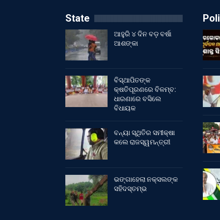
State
Poli
ଆହୁରି ୪ ଦିନ ବଡ଼ ବର୍ଷା
ଆଶଙ୍କା
ବିସ୍ଥାପିତଙ୍କ
କ୍ଷତିପୂରଣରେ ବିଳମ୍ବ:
ଧାରଣାରେ ବସିଲେ
ବିଧାୟକ
ବନ୍ୟା ସ୍ଥିତିର ସମୀକ୍ଷା
କଲେ ରାଜସ୍ୱମନ୍ତ୍ରୀ
ଭଙ୍ଗାହେଲା ନକ୍ସଲଙ୍କ
ସହିଦସ୍ତମ୍ଭ