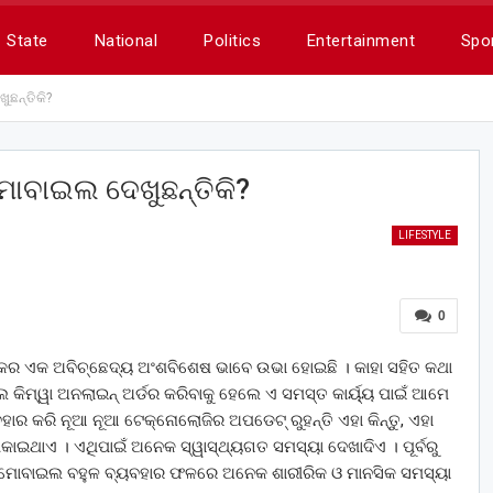
State
National
Politics
Entertainment
Spo
ଛନ୍ତିକି?
ବାଇଲ ଦେଖୁଛନ୍ତିକି?
LIFESTYLE
0
୍କର ଏକ ଅବିଚ୍ଛେଦ୍ୟ ଅଂଶବିଶେଷ ଭାବେ ଉଭା ହୋଇଛି । କାହା ସହିତ କଥା
 କିମ୍ୱା ଅନଲାଇନ୍ ଅର୍ଡର କରିବାକୁ ହେଲେ ଏ ସମସ୍ତ କାର୍ୟ୍ୟ ପାଇଁ ଆମେ
କରି ନୂଆ ନୂଆ ଟେକ୍ନୋଲୋଜିର ଅପଡେଟ୍ ରୁହନ୍ତି ଏହା କିନ୍ତୁ, ଏହା
ାଇଥାଏ । ଏଥିପାଇଁ ଅନେକ ସ୍ୱାସ୍ଥ୍ୟଗତ ସମସ୍ୟା ଦେଖାଦିଏ । ପୂର୍ବରୁ
 ମୋବାଇଲ ବହୁଳ ବ୍ୟବହାର ଫଳରେ ଅନେକ ଶାରୀରିକ ଓ ମାନସିକ ସମସ୍ୟା