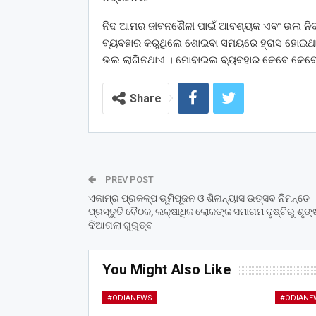
ନିଦ ଆମର ଜୀବନଶୈଳୀ ପାଇଁ ଆବଶ୍ୟକ ଏବଂ ଭଲ ନିଦ ପ
ବ୍ୟବହାର କରୁଥିଲେ ଶୋଇବା ସମୟରେ ହ୍ରାସ ହୋଇଥା
ଭଲ ଲାଗିନଥାଏ । ମୋବାଇଲ ବ୍ୟବହାର କେବେ କେବେ ନିଦ
Share
PREV POST
ଏକାମ୍ର ପ୍ରକଳ୍ପ ଭୂମିପୂଜନ ଓ ଶିଳାନ୍ୟାସ ଉତ୍ସବ ନିମନ୍ତେ
ପ୍ରସ୍ତୁତି ବୈଠକ, ଲକ୍ଷାଧିକ ଲୋକଙ୍କ ସମାଗମ ଦୃଷ୍ଟିରୁ ଶୃଙ୍
ଦିଆଗଲା ଗୁରୁତ୍ବ
You Might Also Like
#ODIANEWS
#ODIANE