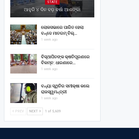
STATE
ଆହୁରି ୪ ଦିନ ବଡ଼ ବର୍ଷା ଆଶଙ୍କା
ଲୋକସଭାରେ ପାରିତ ହେଲା
ବନ୍ଦେ ମାତରମ୍‌ ବିଲ୍‌…
1 week ago
ବିସ୍ଥାପିତଙ୍କ କ୍ଷତିପୂରଣରେ
ବିଳମ୍ବ: ଧାରଣାରେ…
1 week ago
ବନ୍ୟା ସ୍ଥିତିର ସମୀକ୍ଷା କଲେ
ରାଜସ୍ୱମନ୍ତ୍ରୀ
1 week ago
PREV
NEXT
1 of 5,609