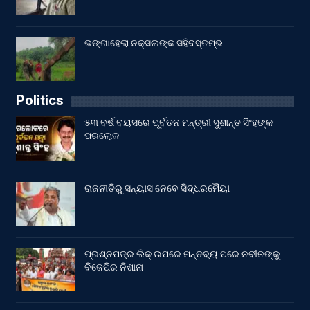
ଭଙ୍ଗାହେଲା ନକ୍ସଲଙ୍କ ସହିଦସ୍ତମ୍ଭ
Politics
୫୩ ବର୍ଷ ବୟସରେ ପୂର୍ବତନ ମନ୍ତ୍ରୀ ସୁଶାନ୍ତ ସିଂହଙ୍କ
ପରଲୋକ
ରାଜନୀତିରୁ ସନ୍ୟାସ ନେବେ ସିଦ୍ଧରମୈୟା
ପ୍ରଶ୍ନପତ୍ର ଲିକ୍ ଉପରେ ମନ୍ତବ୍ୟ ପରେ ନବୀନଙ୍କୁ
ବିଜେପିର ନିଶାନା