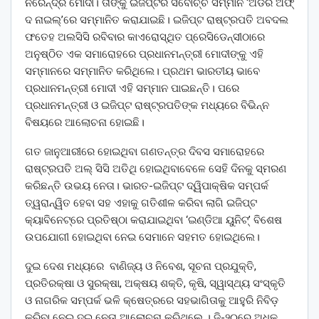
ନରେନ୍ଦ୍ର ମୋଦୀ। ତାଙ୍କୁ ଇଜିପ୍ଟର ସର୍ବୋଚ୍ଚ ସମ୍ମାନ ‘ଅର୍ଡର ଅଫ୍‌
ଦ ନାଇଲ୍‌’ରେ ସମ୍ମାନିତ କରାଯାଇଛି। ଇଜିପ୍ଟ ରାଷ୍ଟ୍ରପତି ଅବଦଲ
ଫତେହ ଅଲସିସି ରବିବାର କାଏରୋସ୍ଥିତ ପ୍ରେସିଡେନ୍ସୀଠାରେ
ଅନୁଷ୍ଠିତ ଏକ ସମାରୋହରେ ପ୍ରଧାନମନ୍ତ୍ରୀ ମୋଦୀଙ୍କୁ ଏହି
ସମ୍ମାନରେ ସମ୍ମାନିତ କରିଥିଲେ। ପ୍ରଥମ ଭାରତୀୟ ଭାବେ
ପ୍ରଧାନମନ୍ତ୍ରୀ ମୋଦୀ ଏହି ସମ୍ମାନ ପାଇଛନ୍ତି। ପରେ
ପ୍ରଧାନମନ୍ତ୍ରୀ ଓ ଇଜିପ୍ଟ ରାଷ୍ଟ୍ରପତିଙ୍କ ମଧ୍ୟରେ ବିଭିନ୍ନ
ବିଷୟରେ ଆଲୋଚନା ହୋଇଛି।
ଗତ ଜାନୁଆରୀରେ ହୋଇଥିବା ଗଣତନ୍ତ୍ର ଦିବସ ସମାରୋହରେ
ରାଷ୍ଟ୍ରପତି ଅଲ୍‌ ସିସି ଅତିଥି ହୋଇଥିବାବେଳେ ସେହି ଦିନକୁ ସ୍ମରଣ
କରିଛନ୍ତି ଉଭୟ ନେତା। ଭାରତ-ଇଜିପ୍ଟ ଦ୍ୱିପାକ୍ଷିକ ସମ୍ପର୍କ
ତ୍ୱରାନ୍ୱିତ ହେବା ସହ ଏହାକୁ ଗତିଶୀଳ କରିବା ଲାଗି ଇଜିପ୍ଟ
କ୍ୟାବିନେଟ୍‌ରେ ପ୍ରତିଷ୍ଠା କରାଯାଇଥିବା ‘ଇଣ୍ଡିଆ ୟୁନିଟ୍‌’ ବିଶେଷ
ଉପଯୋଗୀ ହୋଇଥିବା ନେଇ ସେମାନେ ସହମତ ହୋଇଥିଲେ।
ଦୁଇ ଦେଶ ମଧ୍ୟରେ ବାଣିଜ୍ୟ ଓ ନିବେଶ, ସୂଚନା ପ୍ରଯୁକ୍ତି,
ପ୍ରତିରକ୍ଷା ଓ ସୁରକ୍ଷା, ଅକ୍ଷୟ ଶକ୍ତି, କୃଷି, ସ୍ୱାସ୍ଥ୍ୟ ସଂସ୍କୃତି
ଓ ନାଗରିକ ସମ୍ପର୍କ ଭଳି କ୍ଷେତ୍ରରେ ସହଭାଗିତାକୁ ଆହୁରି ନିବିଡ଼
କରିବା ନେଇ ଦୁଇ ନେତା ଆଲୋଚନା କରିଥିଲେ । ଜି-୨୦ରେ ଅଧିକ