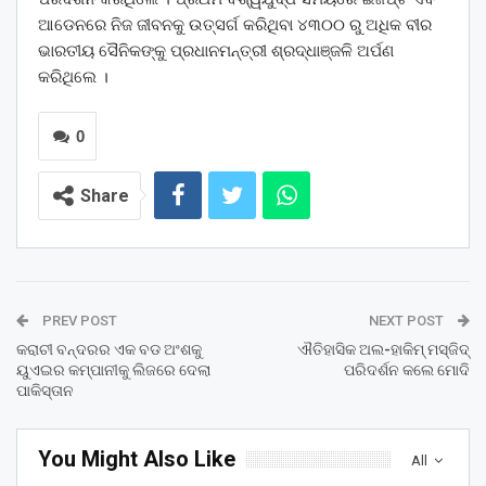
ଆଡେନରେ ନିଜ ଜୀବନକୁ ଉତ୍ସର୍ଗ କରିଥିବା ୪୩୦୦ ରୁ ଅଧିକ ବୀର
ଭାରତୀୟ ସୈନିକଙ୍କୁ ପ୍ରଧାନମନ୍ତ୍ରୀ ଶ୍ରଦ୍ଧାଞ୍ଜଳି ଅର୍ପଣ
କରିଥିଲେ ।
0
Share
PREV POST
NEXT POST
କରାଚୀ ବନ୍ଦରର ଏକ ବଡ ଅଂଶକୁ
ଐତିହାସିକ ଅଲ-ହାକିମ୍ ମସ୍‌ଜିଦ୍
ୟୁଏଇର କମ୍ପାନୀକୁ ଲିଜରେ ଦେଲା
ପରିଦର୍ଶନ କଲେ ମୋଦି
ପାକିସ୍ତାନ
You Might Also Like
All