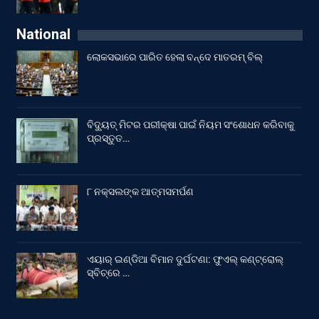
National
ଲୋକସଭାରେ ପାରିତ ହେଲା ବନ୍ଦେ ମାତରମ୍‌ ବିଲ୍‌
ବିଦ୍ୟୁତ୍ ମିଟର ପରୀକ୍ଷା ପାଇଁ ନିୟମ ସଂଶୋଧନ କରିବାକୁ
ପ୍ରସ୍ତୁତ…
୮ ନକ୍ସଲଙ୍କ ଆତ୍ମସମର୍ପଣ
ଏୟାର୍ ଇଣ୍ଡିଆ ବିମାନ ଦୁର୍ଘଟଣା: ଫୁଏଲ୍‌ କଣ୍ଟ୍ରୋଲ୍‌
ସ୍ବିଚ୍‌ରେ …