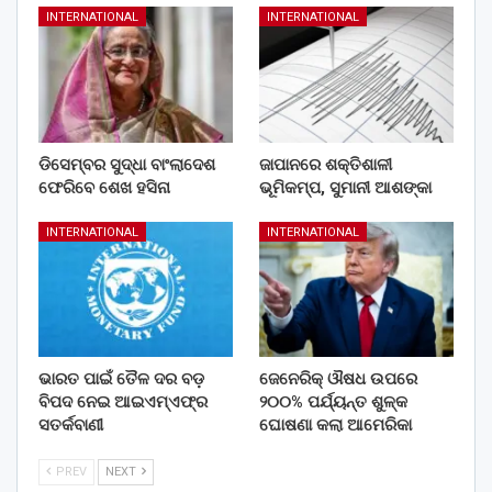
INTERNATIONAL
INTERNATIONAL
ଡିସେମ୍ବର ସୁଦ୍ଧା ବାଂଲାଦେଶ
ଜାପାନରେ ଶକ୍ତିଶାଳୀ
ଫେରିବେ ଶେଖ ହସିନା
ଭୂମିକମ୍ପ, ସୁମାନୀ ଆଶଙ୍କା
INTERNATIONAL
INTERNATIONAL
ଭାରତ ପାଇଁ ତୈଳ ଦର ବଡ଼
ଜେନେରିକ୍ ଔଷଧ ଉପରେ
ବିପଦ ନେଇ ଆଇଏମ୍‌ଏଫ୍‌ର
୨୦୦% ପର୍ଯ୍ୟନ୍ତ ଶୁଳ୍କ
ସତର୍କବାଣୀ
ଘୋଷଣା କଲା ଆମେରିକା
PREV
NEXT