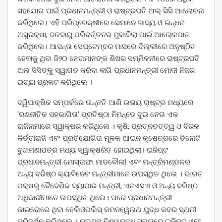
ସହଯୋଗ ପାଇଁ ପ୍ରଧାନମନ୍ତ୍ରୀ ଓ ରାଷ୍ଟ୍ରପତି ଅଲ୍‌ ସିସି ଆଲୋଚନା
କରିଥିଲେ। ଏହି ପରିପ୍ରେକ୍ଷୀରେ ସେମାନେ ଖାଦ୍ୟ ଓ ଇନ୍ଧନ
ଅସୁରକ୍ଷା, ଜଳବାୟୁ ପରିବର୍ତ୍ତନର ମୁକାବିଲା ପାଇଁ ଆଲୋକପାତ
କରିଥିଲେ। ଆସନ୍ତା ସେପ୍ଟେମ୍ବର ମାସରେ ଦିଲ୍ଲୀରେ ଅନୁଷ୍ଠିତ
ହେବାକୁ ଥିବା ଜି୨୦ ନେତାମାନଙ୍କ ଶିଖର ସମ୍ମିଳନୀରେ ରାଷ୍ଟ୍ରପତି
ଅଲ ସିସିଙ୍କୁ ସ୍ୱାଗତ କରିବା ଲାଗି ପ୍ରଧାନମନ୍ତ୍ରୀ ମୋଦୀ ନିଜର
ଇଚ୍ଛା ପ୍ରକଟ କରିଥିଲେ ।
ଦ୍ୱିପାକ୍ଷିକ ସମ୍ପର୍କରେ ଉନ୍ନତି ଆଣି ଉଭୟ ରାଷ୍ଟ୍ର ମଧ୍ୟରେ
‘ରଣନୀତିକ ସହଭାଗିତା’ ପ୍ରତିଷ୍ଠା ନିମନ୍ତେ ଦୁଇ ନେତା ଏକ
ରାଜିନାମାରେ ସ୍ୱାକ୍ଷର କରିଥିଲେ । କୃଷି, ପ୍ରତ୍ନତତ୍ତ୍ୱ ଓ ବିରଳ
କିର୍ତ୍ତୀରାଜି ଏବଂ ପ୍ରତିଯୋଗିତା ମୂଳକ ଆଇନ କ୍ଷେତ୍ରରେ ତିନୋଟି
ବୁଝାମଣାପତ୍ର ମଧ୍ୟ ସ୍ୱାକ୍ଷରିତ ହୋଇଥିଲା। ଇଜିପ୍ଟ
ପ୍ରଧାନମନ୍ତ୍ରୀ ମୋସ୍ତାଫା ମାଡବୌଲୀ ଏବଂ ମନ୍ତ୍ରିମଣ୍ଡଳର
ଅନ୍ୟ ବରିଷ୍ଠ କ୍ୟାବିନେଟ ମନ୍ତ୍ରୀମାନେ ଉପସ୍ଥିତ ଥିଲେ । ଭାରତ
ପକ୍ଷରୁ ବୈଦେଶିକ ବ୍ୟାପାର ମନ୍ତ୍ରୀ, ଏନଏସଏ ଓ ଅନ୍ୟ ବରିଷ୍ଠ
ଅଧିକାରୀମାନେ ଉପସ୍ଥିତ ଥିଲେ। ପରେ ପ୍ରଧାନମନ୍ତ୍ରୀ
କାଇରୋରେ ଥିବା ହେଲିଓପଲିସ୍ କମନୱେଲଥ ଯୁଦ୍ଧ କବର ସ୍ଥଳୀ
ପରିଦର୍ଶନ କରିଥିଲେ । ପ୍ରଥମ ବିଶ୍ୱଯୁଦ୍ଧ ସମୟରେ ଇଜିପ୍ଟ ଏବଂ