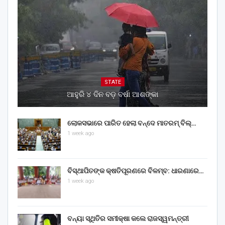
STATE
ଆହୁରି ୪ ଦିନ ବଡ଼ ବର୍ଷା ଆଶଙ୍କା
ଲୋକସଭାରେ ପାରିତ ହେଲା ବନ୍ଦେ ମାତରମ୍‌ ବିଲ୍‌…
1 week ago
ବିସ୍ଥାପିତଙ୍କ କ୍ଷତିପୂରଣରେ ବିଳମ୍ବ: ଧାରଣାରେ…
1 week ago
ବନ୍ୟା ସ୍ଥିତିର ସମୀକ୍ଷା କଲେ ରାଜସ୍ୱମନ୍ତ୍ରୀ