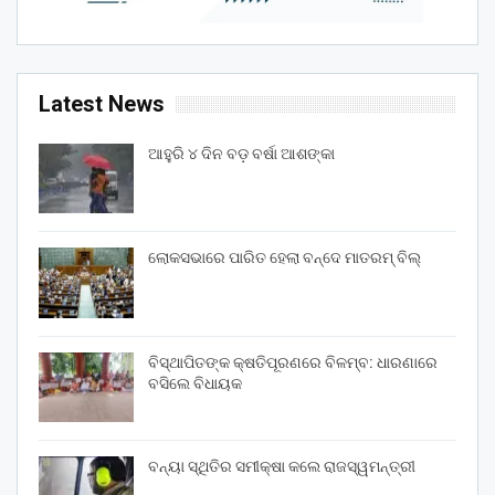
Latest News
ଆହୁରି ୪ ଦିନ ବଡ଼ ବର୍ଷା ଆଶଙ୍କା
ଲୋକସଭାରେ ପାରିତ ହେଲା ବନ୍ଦେ ମାତରମ୍‌ ବିଲ୍‌
ବିସ୍ଥାପିତଙ୍କ କ୍ଷତିପୂରଣରେ ବିଳମ୍ବ: ଧାରଣାରେ
ବସିଲେ ବିଧାୟକ
ବନ୍ୟା ସ୍ଥିତିର ସମୀକ୍ଷା କଲେ ରାଜସ୍ୱମନ୍ତ୍ରୀ