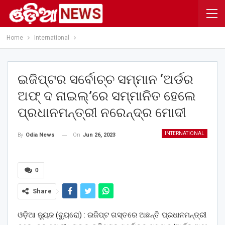
Home
International
ଇଜିପ୍ଟର ସର୍ବୋଚ୍ଚ ସମ୍ମାନ ‘ଅର୍ଡର
ଅଫ୍‌ ଦ ନାଇଲ୍‌’ରେ ସମ୍ମାନିତ ହେଲେ
ପ୍ରଧାନମନ୍ତ୍ରୀ ନରେନ୍ଦ୍ର ମୋଦୀ
INTERNATIONAL
On
Jun 26, 2023
By
Odia News
0
Share
ଓଡ଼ିଆ ନ୍ୟୁଜ (ବ୍ୟୁରୋ) : ଇଜିପ୍ଟ ଗସ୍ତରେ ଅଛନ୍ତି ପ୍ରଧାନମନ୍ତ୍ରୀ