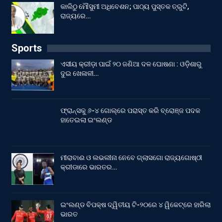
କାଲିଠୁ ମୌସୁମୀ ଅଧିବେଶନ; ପାଠ୍ୟ ପୁସ୍ତକ ତ୍ରୁଟି,
ରାଜ୍ୟରେ…
Sports
ଏସୀୟ କ୍ରୀଡ଼ା ପାଇଁ ୨୦ ଜଣିଆ ଦଳ ଘୋଷଣା : ଓଡ଼ିଶାରୁ
ଦୁଇ ଖେଳାଳୀ…
ଫ୍ରାନ୍ସକୁ ୬-୪ ଗୋଲ୍‌ରେ ପରାସ୍ତ କରି ବ୍ରୋଞ୍ଜ ପଦକ
ହାତେଇଲା ଇଂଲଣ୍ଡ
ମୀରାବାଈ ଓ ଲଭଲୀନା ନେବେ ଗ୍ଲାସଗୋ ରାଜ୍ୟଗୋଷ୍ଠୀ
କ୍ରୀଡାରେ ଭାରତର…
ଇଂଲଣ୍ଡ ବିପକ୍ଷ ଦ୍ୱିତୀୟ ଟି-୨୦ରେ ୪ ୱିକେଟ୍‌ରେ ହାରିଲା
ଭାରତ