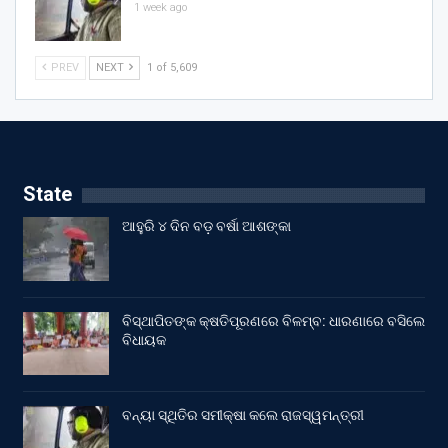
1 week ago
PREV
NEXT
1 of 5,609
State
ଆହୁରି ୪ ଦିନ ବଡ଼ ବର୍ଷା ଆଶଙ୍କା
ବିସ୍ଥାପିତଙ୍କ କ୍ଷତିପୂରଣରେ ବିଳମ୍ବ: ଧାରଣାରେ ବସିଲେ
ବିଧାୟକ
ବନ୍ୟା ସ୍ଥିତିର ସମୀକ୍ଷା କଲେ ରାଜସ୍ୱମନ୍ତ୍ରୀ