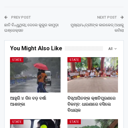
PREV POST
NEXT POST
ଛାତି ବିନ୍ଧୁଥିଲା; ଦେଲେ କୁକୁର କାମୁଡ଼ା
ମୁଖ୍ୟମନ୍ତ୍ରୀଙ୍କ କାରକେଡ୍‌ ଅଧାକୁ
ଇଞ୍ଜେକ୍ସନ
କମିଲା
You Might Also Like
All
STATE
STATE
ଆହୁରି ୪ ଦିନ ବଡ଼ ବର୍ଷା
ବିସ୍ଥାପିତଙ୍କ କ୍ଷତିପୂରଣରେ
ଆଶଙ୍କା
ବିଳମ୍ବ: ଧାରଣାରେ ବସିଲେ
ବିଧାୟକ
STATE
STATE