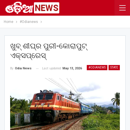
Home
#Odianews
ଖୁବ୍ ଶୀଘ୍ର ପୁରୀ-କୋରାପୁଟ୍‌
ଏକ୍ସପ୍ରେସ୍‌
#ODIANEWS
STATE
Last updated
May 13, 2026
By
Odia News