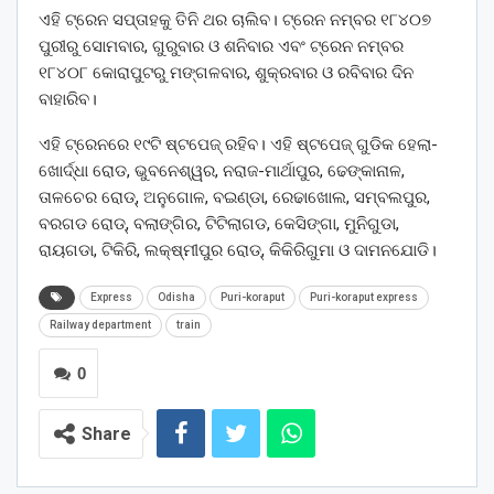
ଏହି ଟ୍ରେନ ସପ୍ତାହକୁ ତିନି ଥର ଚାଲିବ। ଟ୍ରେନ ନମ୍ବର ୧୮୪୦୭
ପୁରୀରୁ ସୋମବାର, ଗୁରୁବାର ଓ ଶନିବାର ଏବଂ ଟ୍ରେନ ନମ୍ବର
୧୮୪୦୮ କୋରାପୁଟରୁ ମଙ୍ଗଳବାର, ଶୁକ୍ରବାର ଓ ରବିବାର ଦିନ
ବାହାରିବ।
ଏହି ଟ୍ରେନରେ ୧୯ଟି ଷ୍ଟପେଜ୍ ରହିବ। ଏହି ଷ୍ଟପେଜ୍ ଗୁଡିକ ହେଲା-
ଖୋର୍ଦ୍ଧା ରୋଡ, ଭୁବନେଶ୍ୱର, ନରାଜ-ମାର୍ଥାପୁର, ଢେଙ୍କାନାଳ,
ତାଳଚେର ରୋଡ୍, ଅନୁଗୋଳ, ବଇଣ୍ଡା, ରେଢାଖୋଲ, ସମ୍ବଲପୁର,
ବରଗଡ ରୋଡ୍, ବଲାଙ୍ଗିର, ଟିଟିଲାଗଡ, କେସିଙ୍ଗା, ମୁନିଗୁଡା,
ରାୟଗଡା, ଟିକିରି, ଲକ୍ଷ୍ମୀପୁର ରୋଡ୍, କିକିରିଗୁମା ଓ ଦାମନଯୋଡି।
Express
Odisha
Puri-koraput
Puri-koraput express
Railway department
train
0
Share