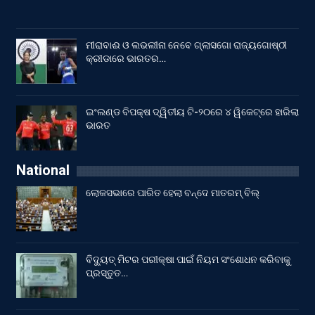
ମୀରାବାଈ ଓ ଲଭଲୀନା ନେବେ ଗ୍ଲାସଗୋ ରାଜ୍ୟଗୋଷ୍ଠୀ
କ୍ରୀଡାରେ ଭାରତର…
ଇଂଲଣ୍ଡ ବିପକ୍ଷ ଦ୍ୱିତୀୟ ଟି-୨୦ରେ ୪ ୱିକେଟ୍‌ରେ ହାରିଲା
ଭାରତ
National
ଲୋକସଭାରେ ପାରିତ ହେଲା ବନ୍ଦେ ମାତରମ୍‌ ବିଲ୍‌
ବିଦ୍ୟୁତ୍ ମିଟର ପରୀକ୍ଷା ପାଇଁ ନିୟମ ସଂଶୋଧନ କରିବାକୁ
ପ୍ରସ୍ତୁତ…