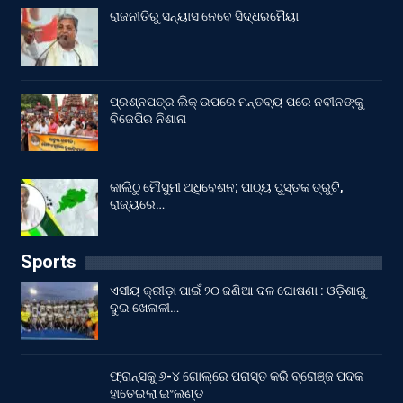
ରାଜନୀତିରୁ ସନ୍ୟାସ ନେବେ ସିଦ୍ଧରମୈୟା
ପ୍ରଶ୍ନପତ୍ର ଲିକ୍ ଉପରେ ମନ୍ତବ୍ୟ ପରେ ନବୀନଙ୍କୁ
ବିଜେପିର ନିଶାନା
କାଲିଠୁ ମୌସୁମୀ ଅଧିବେଶନ; ପାଠ୍ୟ ପୁସ୍ତକ ତ୍ରୁଟି,
ରାଜ୍ୟରେ…
Sports
ଏସୀୟ କ୍ରୀଡ଼ା ପାଇଁ ୨୦ ଜଣିଆ ଦଳ ଘୋଷଣା : ଓଡ଼ିଶାରୁ
ଦୁଇ ଖେଳାଳୀ…
ଫ୍ରାନ୍ସକୁ ୬-୪ ଗୋଲ୍‌ରେ ପରାସ୍ତ କରି ବ୍ରୋଞ୍ଜ ପଦକ
ହାତେଇଲା ଇଂଲଣ୍ଡ