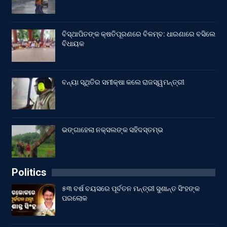
ବିସ୍ଥାପିତଙ୍କ କ୍ଷତିପୂରଣରେ ବିଳମ୍ବ: ଧାରଣାରେ ବସିଲେ
ବିଧାୟକ
ବନ୍ୟା ସ୍ଥିତିର ସମୀକ୍ଷା କଲେ ରାଜସ୍ୱମନ୍ତ୍ରୀ
ଭଙ୍ଗାହେଲା ନକ୍ସଲଙ୍କ ସହିଦସ୍ତମ୍ଭ
Politics
୫୩ ବର୍ଷ ବୟସରେ ପୂର୍ବତନ ମନ୍ତ୍ରୀ ସୁଶାନ୍ତ ସିଂହଙ୍କ
ପରଲୋକ