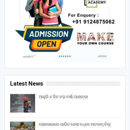
Latest News
ଆହୁରି ୪ ଦିନ ବଡ଼ ବର୍ଷା ଆଶଙ୍କା
ଲୋକସଭାରେ ପାରିତ ହେଲା ବନ୍ଦେ ମାତରମ୍‌ ବିଲ୍‌