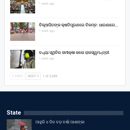
1 week ago
ବିସ୍ଥାପିତଙ୍କ କ୍ଷତିପୂରଣରେ ବିଳମ୍ବ: ଧାରଣାରେ…
1 week ago
ବନ୍ୟା ସ୍ଥିତିର ସମୀକ୍ଷା କଲେ ରାଜସ୍ୱମନ୍ତ୍ରୀ
1 week ago
PREV
NEXT
1 of 5,609
State
ଆହୁରି ୪ ଦିନ ବଡ଼ ବର୍ଷା ଆଶଙ୍କା