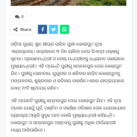
0
Share
ଓଡ଼ିଆ ନ୍ୟୁଜ୍: ଖୁବ୍ ଶୀଘ୍ର ଚାଲିବ ପୁରୀ-କୋରାପୁଟ ନୂଆ
ଏକ୍ସପ୍ରେସ୍‌। ସପ୍ତାହରେ ୩ ଦିନ ଚାଲିବା ନେଇ ସିଏମ୍‌ଓ ପକ୍ଷରୁ
ସୂଚନା। ପ୍ରଧାନମନ୍ତ୍ରୀ ଓ ରେଲ୍‌ ମନ୍ତ୍ରୀଙ୍କୁ ଧନ୍ୟବାଦ ଜଣାଇଲେ
ମୁଖ୍ୟମନ୍ତ୍ରୀ। ଏହି ଟ୍ରେନ୍‌ଟି ପୁରୀରୁ ସମ୍ବଲପୁର ଦେଇ କୋରାପୁଟ
ଯିବ। ପୁରୀରୁ ସୋମବାର, ଗୁରୁବାର ଓ ଶନିବାର ଛାଡ଼ିବ।କୋରାପୁଟରୁ
ମଙ୍ଗଳବାର, ଶୁକ୍ରବାର ଓ ରବିବାର ବାହାରିବ।ଏହାର ଯାତ୍ରାପଥରେ
ମୋଟ୍‌ ୧୯ଟି ଷ୍ଟପେଜ୍ ରହିବ।
ଏହି ଟ୍ରେନଟି ପୁରୀରୁ ସମ୍ବଲପୁର ଦେଇ କୋରାପୁଟ ଯିବ। ଏହି ନୂଆ
ଟ୍ରେନ ଯୋଗୁଁ ପୂର୍ବ, ପଶ୍ଚିମ ଓ ଦକ୍ଷିଣ ଓଡିଶାର ରେଳ ଯୋଗାଯୋଗ
ବ୍ୟବସ୍ଥା ଆହୁରି ସୁଦୃଢ ହେବ ବୋଲି ମୁଖ୍ୟମନ୍ତ୍ରୀ କହିଛନ୍ତି।
କୋରାପୁଟ ଓ ସମ୍ବଲପୁର ଅଞ୍ଚଳରୁ ପୁରୀକୁ ଅଧିକ ତୀର୍ଥଯାତ୍ରୀ
ମଧ୍ୟ ଆସିପାରିବେ।