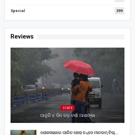
Special
399
Reviews
STATE
ଆହୁରି ୪ ଦିନ ବଡ଼ ବର୍ଷା ଆଶଙ୍କା
ଲୋକସଭାରେ ପାରିତ ହେଲା ବନ୍ଦେ ମାତରମ୍‌ ବିଲ୍‌…