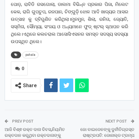
ପୋଡ଼, ରାବିଡି ରସଗୋଲା, ଡାଲମା ବିଭିନ୍ନ ପ୍ରକାର ପିଜା, ମିଲେଟ
କେକ, ରାଗି ଗୁପଚୁପ, ରଜପାନ, ଚିଙ୍ଗୁଡ଼ି ଝୋଳ ଆଦି ଖାଦ୍ୟର ଆସର
ଉତ୍ସାହ କୁ ଦ୍ବିଗୁଣିତ କରିଥିଲା।ମୁନମୁନ, ଶିଲା, ରନିତା, ଜ୍ୟୋତି,
ସସ୍ମିତା, ସୌମ୍ୟା, ସଂଜୟ ଓ ଅନ୍ୟମାନେ ଫୁଡ୍ ଷ୍ଟଲ୍ ସ୍ଥାପନ କରି
ଥିଲେ।ଏଥିରେ କଲଚରାଲ ଆସୋସିଏସନର ସମସ୍ତ ସଦସ୍ୟ ସଦସ୍ୟା
ଉପସ୍ଥିତ ଥିଲେ।
pahala
0
Share
PREV POST
NEXT POST
ଆଜି ବିଶ୍ଵ ରକ୍ତ ଦାତା ଦିବସ,ନିୟମିତ
ଜୋ ବାଇଡେନଙ୍କୁ ଦୁର୍ନୀତିଗ୍ରସ୍ତ
ରକ୍ତଦାନ କରୁଥିବା ରକ୍ତଦାତାଙ୍କୁ
ରାଷ୍ଟ୍ରପତି: ଡୋନାଲ୍ଡ ଟ୍ରମ୍ପ