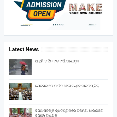
Latest News
ଆହୁରି ୪ ଦିନ ବଡ଼ ବର୍ଷା ଆଶଙ୍କା
ଲୋକସଭାରେ ପାରିତ ହେଲା ବନ୍ଦେ ମାତରମ୍‌ ବିଲ୍‌
ବିସ୍ଥାପିତଙ୍କ କ୍ଷତିପୂରଣରେ ବିଳମ୍ବ: ଧାରଣାରେ
ବସିଲେ ବିଧାୟକ