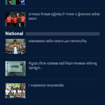
ଇଂଲଣ୍ଡ ବିପକ୍ଷ ଦ୍ୱିତୀୟ ଟି-୨୦ରେ ୪ ୱିକେଟ୍‌ରେ ହାରିଲା
ଭାରତ
National
ଲୋକସଭାରେ ପାରିତ ହେଲା ବନ୍ଦେ ମାତରମ୍‌ ବିଲ୍‌
ବିଦ୍ୟୁତ୍ ମିଟର ପରୀକ୍ଷା ପାଇଁ ନିୟମ ସଂଶୋଧନ କରିବାକୁ
ପ୍ରସ୍ତୁତ…
୮ ନକ୍ସଲଙ୍କ ଆତ୍ମସମର୍ପଣ