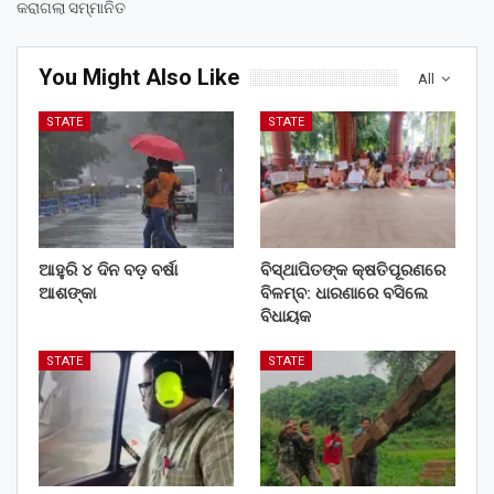
କରାଗଲା ସମ୍ମାନିତ
You Might Also Like
All
STATE
STATE
ଆହୁରି ୪ ଦିନ ବଡ଼ ବର୍ଷା
ବିସ୍ଥାପିତଙ୍କ କ୍ଷତିପୂରଣରେ
ଆଶଙ୍କା
ବିଳମ୍ବ: ଧାରଣାରେ ବସିଲେ
ବିଧାୟକ
STATE
STATE