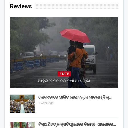
Reviews
STATE
ଆହୁରି ୪ ଦିନ ବଡ଼ ବର୍ଷା ଆଶଙ୍କା
ଲୋକସଭାରେ ପାରିତ ହେଲା ବନ୍ଦେ ମାତରମ୍‌ ବିଲ୍‌…
1 week ago
ବିସ୍ଥାପିତଙ୍କ କ୍ଷତିପୂରଣରେ ବିଳମ୍ବ: ଧାରଣାରେ…