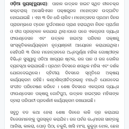
ଓଡ଼ିଆ ନ୍ୟୁଜ୍(ବ୍ୟୁରୋ):
ପାହାଳ ଉତ୍କଳ ହାଇଟ ସ୍ଥିତ ନୀଳଚକ୍ର
କଲ୍‌ଚରାଲ୍ ଅସୋସିଏସନ ପକ୍ଷରୁରଜ ମହୋତ୍ସବ ଉଦ୍‌ଘାଟିତ
ହୋଇଯାଇଛି । ଏହା ୩ ଦିନ ଧରି ଚାଲିବ। ମହୋତ୍ସବର ପ୍ରଥମ ଦିନର
ପ୍ରାରମ୍ଭରେ ଟ୍ରେନ ଦୁର୍ଘଟଣାରେ ପ୍ରାଣ ହରାଇଥିବା ନିରବ ପ୍ରାର୍ଥନା
ଓ ଦୀପ ପ୍ରଜ୍ବଳନ କରଯାଇ ଥିଲା।ପରେ ପରେ ଏକଗ୍ରତା ଡ୍ୟାନ୍ସ
ଫାଉଣ୍ଡେସନ ଏବଂ ଉତ୍କଳ ହାଇଟ୍ସ ପରିବାର ପକ୍ଷରୁ
ସାଂସ୍କୃତିକକାର୍ଯ୍ୟକ୍ରମ ନୃତ୍ୟାଞ୍ଜଳୀ ଆୟୋଜନ କରାଯାଇଥିଲା।
ସେହିପରି ୩ ଦିନର ମହୋତ୍ସବରେ ଅନ୍ନପୂର୍ଣ୍ଣା ମହିଳା ଗୋଷ୍ଠୀଙ୍କ
ବିଭିନ୍ନ ସୁସ୍ୱାଦୁ ଓଡିଆ ଖାଦ୍ୟର ଷ୍ଟଲ, ରଜ ପାନ ଓ ରଜ ଦୋଳିର
ବ୍ୟବସ୍ଥା କରାଯାଇଛି। ପ୍ରଥମ ଦିବସରେ ଶତାଧିକ ମହିଳା ଏବଂ ଦର୍ଶକ
ଯୋଗଦେଇଥିଲେ। ଦ୍ବିତୀୟ ଦିବସରେ ସ୍ମୃତିରେ ଅକ୍ଷୟ
କାର୍ଯ୍ୟକ୍ରମ ରହିଛି। କଣ୍ଠଶିଳ୍ପୀଚିତ୍ରଭାନୁ ମହାନ୍ତି ଯୋଗଦେଇ
ସଂଗୀତ ପରିବେଷଣ କରିବେ । ଶେଷ ଦିବସରେ ଏକଗ୍ରତା ଡ୍ୟାନ୍ସ
ଫାଉଣ୍ଡେସନ ପକ୍ଷରୁ ଗୋଟିପୁଅ, ଉତ୍କଳ ହାଇଟ୍ସର ମହିଳାଙ୍କ
ଦ୍ବାରା ପରିପାଟୀ ପ୍ରଦର୍ଶନୀ କାର୍ଯ୍ୟକ୍ରମ ରଖାଯାଇଛି।
ସବୁଠୁ ବଡ କଥା ହେଲା ଶେଷ ଦିନରେ ଲକି ଡ୍ର କରାଯାଇ
ବିଜେତାମାନଙ୍କୁ ପୁରସ୍କୃତ କରାଯିବ। ରଜ ପର୍ବର ଉନ୍ମାଦନା ସାଙ୍ଗକୁ
ଆରିସା, କାକରା, ପୋଡ଼ ପିଠା, ଚକୁଳି, ଖାସି ମାଂସ, କୁକୁଡ଼ା ଝୋଳ, ଛେନା