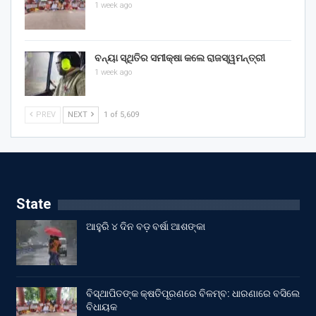
1 week ago
ବନ୍ୟା ସ୍ଥିତିର ସମୀକ୍ଷା କଲେ ରାଜସ୍ୱମନ୍ତ୍ରୀ
1 week ago
PREV
NEXT
1 of 5,609
State
ଆହୁରି ୪ ଦିନ ବଡ଼ ବର୍ଷା ଆଶଙ୍କା
ବିସ୍ଥାପିତଙ୍କ କ୍ଷତିପୂରଣରେ ବିଳମ୍ବ: ଧାରଣାରେ ବସିଲେ
ବିଧାୟକ