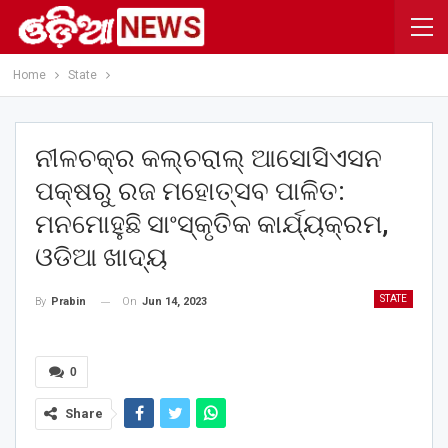
Home
State
ନୀଳଚକ୍ର କଲ୍‌ଚରାଲ୍ ଆସୋସିଏସନ
ପକ୍ଷରୁ ରଜ ମହୋତ୍ସବ ପାଳିତ:
ମନମୋହୁଛି ସାଂସ୍କୃତିକ କାର୍ଯ୍ୟକ୍ରମ,
ଓଡିଆ ଖାଦ୍ୟ
STATE
On
Jun 14, 2023
By
Prabin
0
Share