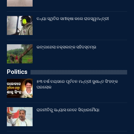
ବନ୍ୟା ସ୍ଥିତିର ସମୀକ୍ଷା କଲେ ରାଜସ୍ୱମନ୍ତ୍ରୀ
ଭଙ୍ଗାହେଲା ନକ୍ସଲଙ୍କ ସହିଦସ୍ତମ୍ଭ
Politics
୫୩ ବର୍ଷ ବୟସରେ ପୂର୍ବତନ ମନ୍ତ୍ରୀ ସୁଶାନ୍ତ ସିଂହଙ୍କ
ପରଲୋକ
ରାଜନୀତିରୁ ସନ୍ୟାସ ନେବେ ସିଦ୍ଧରମୈୟା