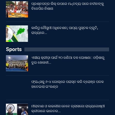
ପ୍ରଶ୍ନପତ୍ର ଲିକ୍ ଉପରେ ମନ୍ତବ୍ୟ ପରେ ନବୀନଙ୍କୁ
ବିଜେପିର ନିଶାନା
କାଲିଠୁ ମୌସୁମୀ ଅଧିବେଶନ; ପାଠ୍ୟ ପୁସ୍ତକ ତ୍ରୁଟି,
ରାଜ୍ୟରେ…
Sports
ଏସୀୟ କ୍ରୀଡ଼ା ପାଇଁ ୨୦ ଜଣିଆ ଦଳ ଘୋଷଣା : ଓଡ଼ିଶାରୁ
ଦୁଇ ଖେଳାଳୀ…
ଫ୍ରାନ୍ସକୁ ୬-୪ ଗୋଲ୍‌ରେ ପରାସ୍ତ କରି ବ୍ରୋଞ୍ଜ ପଦକ
ହାତେଇଲା ଇଂଲଣ୍ଡ
ମୀରାବାଈ ଓ ଲଭଲୀନା ନେବେ ଗ୍ଲାସଗୋ ରାଜ୍ୟଗୋଷ୍ଠୀ
କ୍ରୀଡାରେ ଭାରତର…