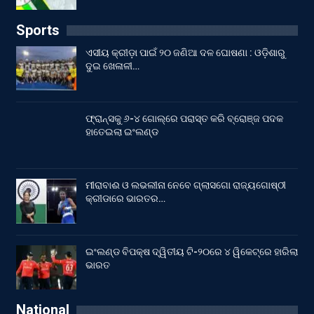
Sports
ଏସୀୟ କ୍ରୀଡ଼ା ପାଇଁ ୨୦ ଜଣିଆ ଦଳ ଘୋଷଣା : ଓଡ଼ିଶାରୁ
ଦୁଇ ଖେଳାଳୀ…
ଫ୍ରାନ୍ସକୁ ୬-୪ ଗୋଲ୍‌ରେ ପରାସ୍ତ କରି ବ୍ରୋଞ୍ଜ ପଦକ
ହାତେଇଲା ଇଂଲଣ୍ଡ
ମୀରାବାଈ ଓ ଲଭଲୀନା ନେବେ ଗ୍ଲାସଗୋ ରାଜ୍ୟଗୋଷ୍ଠୀ
କ୍ରୀଡାରେ ଭାରତର…
ଇଂଲଣ୍ଡ ବିପକ୍ଷ ଦ୍ୱିତୀୟ ଟି-୨୦ରେ ୪ ୱିକେଟ୍‌ରେ ହାରିଲା
ଭାରତ
National