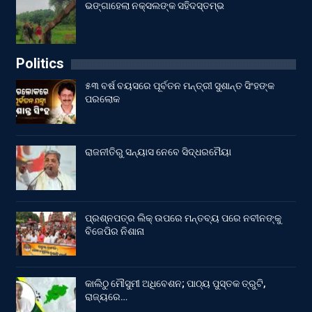
ଭଙ୍ଗାହେଲା ନକ୍ସଲଙ୍କ ସହିଦସ୍ତମ୍ଭ
Politics
୫୩ ବର୍ଷ ବୟସରେ ପୂର୍ବତନ ମନ୍ତ୍ରୀ ସୁଶାନ୍ତ ସିଂହଙ୍କ
ପରଲୋକ
ରାଜନୀତିରୁ ସନ୍ୟାସ ନେବେ ସିଦ୍ଧରମୈୟା
ପ୍ରଶ୍ନପତ୍ର ଲିକ୍ ଉପରେ ମନ୍ତବ୍ୟ ପରେ ନବୀନଙ୍କୁ
ବିଜେପିର ନିଶାନା
କାଲିଠୁ ମୌସୁମୀ ଅଧିବେଶନ; ପାଠ୍ୟ ପୁସ୍ତକ ତ୍ରୁଟି,
ରାଜ୍ୟରେ…