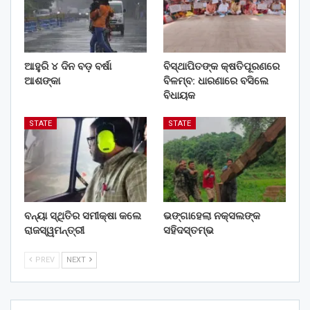
ଆହୁରି ୪ ଦିନ ବଡ଼ ବର୍ଷା
ବିସ୍ଥାପିତଙ୍କ କ୍ଷତିପୂରଣରେ
ଆଶଙ୍କା
ବିଳମ୍ବ: ଧାରଣାରେ ବସିଲେ
ବିଧାୟକ
STATE
STATE
ବନ୍ୟା ସ୍ଥିତିର ସମୀକ୍ଷା କଲେ
ଭଙ୍ଗାହେଲା ନକ୍ସଲଙ୍କ
ରାଜସ୍ୱମନ୍ତ୍ରୀ
ସହିଦସ୍ତମ୍ଭ
PREV
NEXT