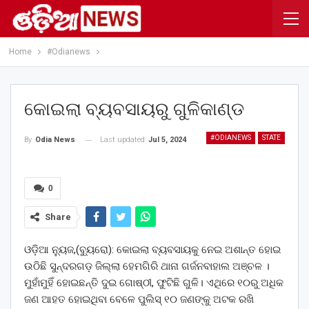
Home
#Odianews
କୋଇଲା ବ୍ୟବସାୟରୁ ଗୁଳିକାଣ୍ଡ
#ODIANEWS
STATE
Last updated
Jul 5, 2024
By
Odia News
0
Share
ଓଡ଼ିଆ ନ୍ୟୁଜ,(ବ୍ୟୁରୋ): କୋଇଲା ବ୍ୟବସାୟକୁ ନେଇ ଅଶାନ୍ତ ହୋଇ
ଉଠିଛି ସୁନ୍ଦରଗଡ଼ ଜିଲ୍ଲା ହେମଗିରି ଥାନା ଗର୍ଜନବାହାଲ ଅଞ୍ଚଳ ।
ମୁହାଁମୁହିଁ ହୋଇଛନ୍ତି ଦୁଇ ଗୋଷ୍ଠୀ, ଫୁଟିଛି ଗୁଳି। ଏଥିରେ ୧୦ରୁ ଅଧିକ
ଜଣ ଆହତ ହୋଇଥିବା ବେଳେ ପୁଲିସ୍‌ ୧୦ ଜଣଙ୍କୁ ଅଟକ ରଖି