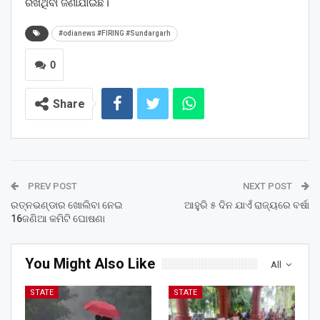
ରଖିଥିବା ଜଣାଯାଇଛି।
#odianews #FIRING #Sundargarh
0
Share
PREV POST
NEXT POST
ରତ୍ନଭଣ୍ଡାର ଖୋଲିବା ନେଇ
ଆହୁରି ୫ ଦିନ ଯାଏଁ ରାଜ୍ୟରେ ବର୍ଷା
16ଜଣିଆ କମିଟି ଘୋଷଣା
You Might Also Like
All
STATE
STATE