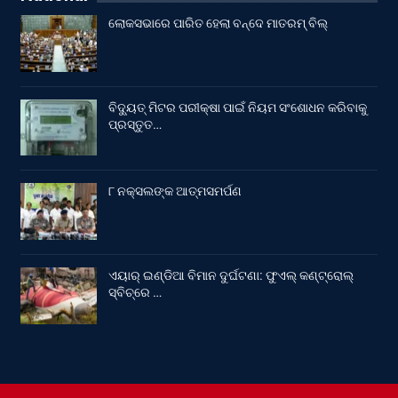
ଲୋକସଭାରେ ପାରିତ ହେଲା ବନ୍ଦେ ମାତରମ୍‌ ବିଲ୍‌
ବିଦ୍ୟୁତ୍ ମିଟର ପରୀକ୍ଷା ପାଇଁ ନିୟମ ସଂଶୋଧନ କରିବାକୁ
ପ୍ରସ୍ତୁତ…
୮ ନକ୍ସଲଙ୍କ ଆତ୍ମସମର୍ପଣ
ଏୟାର୍ ଇଣ୍ଡିଆ ବିମାନ ଦୁର୍ଘଟଣା: ଫୁଏଲ୍‌ କଣ୍ଟ୍ରୋଲ୍‌
ସ୍ବିଚ୍‌ରେ …