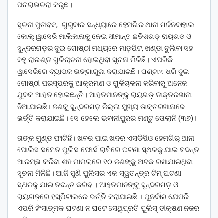
ପଚରାଉଚରା କରୁଛ।
ସୂଚନା ମୁତାବକ, ଗୁରୁବାର ସନ୍ଧ୍ୟାରେ ହେମଗିର ଥାନା ଗର୍ଜନବାହାଲ
କୋଲ୍‌ ୱାସେରି ମାଲିକାନାକୁ ନେଇ ସୀମାନ୍ତ ଛତିଶଗଡ଼ ରାୟଗଡ଼ ଓ
ସୁନ୍ଦରଗଡ଼ର ଦୁଇ ଗୋଷ୍ଠୀ ମଧ୍ୟରେ ମାଡ଼ପିଟ, ଖଣ୍ଡା ବୁଲିବା ସହ
ବହୁ ରାଉଣ୍ଡ ଗୁଳିଚାଳନା ହୋଇଥିବା ସୂଚନା ମିଳିଛି। ଏପରିକି
ୱାସେରିରେ ବ୍ୟାପକ ଭଙ୍ଗାରୁଜା କରାଯାଇଛି। ଘଣ୍ଟାଏ ଧରି ଦୁଇ
ଗୋଷ୍ଠୀ ପରସ୍ପରକୁ ଆକ୍ରମଣ ଓ ଗୁଳିଚାଳନା କରିବାରୁ ଅନେକ
ଯୁବକ ଆହତ ହୋଇଛନ୍ତି। ଆହତମାନଙ୍କୁ ରାୟଗଡ଼ ଡାକ୍ତରଖାନ‌ା
ନିଆଯାଇଛି। ଜଣକୁ ସୁନ୍ଦରଗଡ଼ ଜିଲ୍ଲା ମୁଖ୍ୟ ଡାକ୍ତରଖାନା‌ରେ
ଭର୍ତ୍ତି କରାଯାଇଛି। ସେ ‌ହେଲେ ଭବାନୀପୁରର ମଣ୍ଟୁ ତୋଲାନି (୩୭)।
ତାଙ୍କ ମୁଣ୍ଡ ଫାଟିଛି। ଖବର ପାଇ ଖଦର ଏସଡିପିଓ ହେମଗିର୍ ଥାନା
ପୋଲିସ ସମେତ ପୁଲିସ ଫୋର୍ସ ରାତିରେ ଘଟଣା ସ୍ଥଳକୁ ଯାଇ ତଦନ୍ତ
ଆରମ୍ଭ କରିବା ଶହ ମାମଲାରେ ୧୦ ଜଣଙ୍କୁ ଅଟକ ରଖାଯାଇଥିବା
ସୂଚନା ମିଳିଛି। ଆଜି ପୁଣି ପୁଲିସର ଏକ ସ୍ୱତନ୍ତ୍ର ଟିମ୍ ଘଟଣା
ସ୍ଥଳକୁ ଯାଇ ତଦନ୍ତ କରିବ । ଆହତମାନଙ୍କୁ ସୁନ୍ଦରଗଡ଼ ଓ
ରାୟଗଡ଼ରେ ହସ୍ପିଟାଲରେ ଭର୍ତ୍ତି କରାଯାଇଛି । ପୁନର୍ବାର ଯେପରି
ଏପରି ହିଂସାତ୍ମକ ଘଟଣା ନ ଘଟେ ସେଥିପ୍ରତି ପୁଲିସ୍‌ ତୀକ୍ଷଣ ନଜର