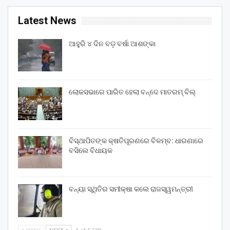
Latest News
ଆହୁରି ୪ ଦିନ ବଡ଼ ବର୍ଷା ଆଶଙ୍କା
ଲୋକସଭାରେ ପାରିତ ହେଲା ବନ୍ଦେ ମାତରମ୍‌ ବିଲ୍‌
ବିସ୍ଥାପିତଙ୍କ କ୍ଷତିପୂରଣରେ ବିଳମ୍ବ: ଧାରଣାରେ
ବସିଲେ ବିଧାୟକ
ବନ୍ୟା ସ୍ଥିତିର ସମୀକ୍ଷା କଲେ ରାଜସ୍ୱମନ୍ତ୍ରୀ