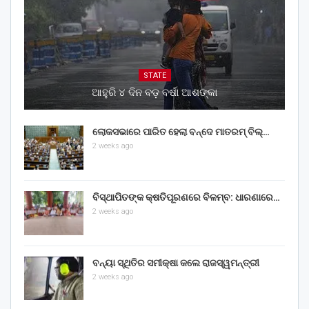
STATE
ଆହୁରି ୪ ଦିନ ବଡ଼ ବର୍ଷା ଆଶଙ୍କା
ଲୋକସଭାରେ ପାରିତ ହେଲା ବନ୍ଦେ ମାତରମ୍‌ ବିଲ୍‌…
2 weeks ago
ବିସ୍ଥାପିତଙ୍କ କ୍ଷତିପୂରଣରେ ବିଳମ୍ବ: ଧାରଣାରେ…
2 weeks ago
ବନ୍ୟା ସ୍ଥିତିର ସମୀକ୍ଷା କଲେ ରାଜସ୍ୱମନ୍ତ୍ରୀ
2 weeks ago