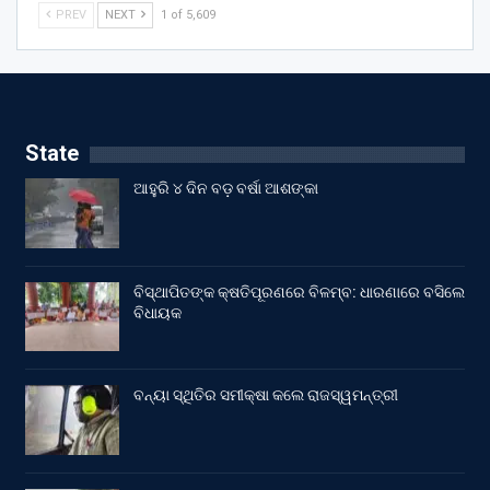
PREV
NEXT
1 of 5,609
State
ଆହୁରି ୪ ଦିନ ବଡ଼ ବର୍ଷା ଆଶଙ୍କା
ବିସ୍ଥାପିତଙ୍କ କ୍ଷତିପୂରଣରେ ବିଳମ୍ବ: ଧାରଣାରେ ବସିଲେ
ବିଧାୟକ
ବନ୍ୟା ସ୍ଥିତିର ସମୀକ୍ଷା କଲେ ରାଜସ୍ୱମନ୍ତ୍ରୀ