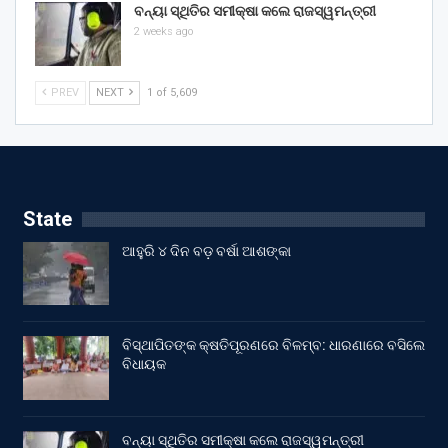
ବନ୍ୟା ସ୍ଥିତିର ସମୀକ୍ଷା କଲେ ରାଜସ୍ୱମନ୍ତ୍ରୀ
2 weeks ago
PREV
NEXT
1 of 5,609
State
ଆହୁରି ୪ ଦିନ ବଡ଼ ବର୍ଷା ଆଶଙ୍କା
ବିସ୍ଥାପିତଙ୍କ କ୍ଷତିପୂରଣରେ ବିଳମ୍ବ: ଧାରଣାରେ ବସିଲେ
ବିଧାୟକ
ବନ୍ୟା ସ୍ଥିତିର ସମୀକ୍ଷା କଲେ ରାଜସ୍ୱମନ୍ତ୍ରୀ