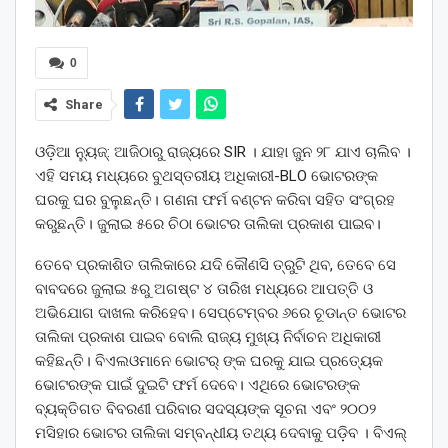
0
Share
ଓଡ଼ିଆ ନ୍ୟୁଜ୍: ଆଜିଠାରୁ ରାଜ୍ୟରେ SIR । ଯାହା ଜୁନ ୨୮ ଯାଏ ଚାଲିବ ।
ଏହି ସମୟ ମଧ୍ୟରେ ବୁଥସ୍ତରୀୟ ଅଧିକାରୀ-BLO ଭୋଟରଙ୍କ
ଘରକୁ ଘର ବୁଲୁଛନ୍ତି। ଗଣନା ଫର୍ମ ବଣ୍ଟନ କରିବା ସହିତ ସଂଗ୍ରହ
କରୁଛନ୍ତି। ଜୁଲାଇ ୫ରେ ଚିଠା ଭୋଟର ତାଲିକା ପ୍ରକାଶ ପାଇବ।
ତେବେ ପ୍ରକାଶିତ ତାଲିକାରେ ଯଦି କୌଣସି ତ୍ରୁଟି ଥିବ, ତେବେ ସେ
ବାବଦରେ ଜୁଲାଇ ୫ରୁ ଅଗଷ୍ଟ ୪ ତାରିଖ ମଧ୍ୟରେ ଆପତ୍ତି ଓ
ଅଭିଯୋଗ ଦାଖଲ କରିହେବ। ସେପ୍ଟେମ୍ବର ୬ରେ ଚୂଡାନ୍ତ ଭୋଟର
ତାଲିକା ପ୍ରକାଶ ପାଇବ ବୋଲି ରାଜ୍ୟ ମୁଖ୍ୟ ନିର୍ବାଚନ ଅଧିକାରୀ
କହିଛନ୍ତି। ବିଏଲଓମାନେ ଭୋଟର୍ ଙ୍କ ଘରକୁ ଯାଇ ପ୍ରତ୍ୟେକ
ଭୋଟରଙ୍କ ପାଇଁ ଦୁଇଟି ଫର୍ମ ଦେବେ। ଏଥିରେ ଭୋଟରଙ୍କ
ବ୍ୟକ୍ତିଗତ ବିବରଣୀ ପରିବାର ସଦସ୍ୟଙ୍କ ସୂଚନା ଏବଂ ୨୦୦୨
ମସିହାର ଭୋଟର ତାଲିକା ସମ୍ବନ୍ଧୀୟ ତଥ୍ୟ ଦେବାକୁ ପଡ଼ିବ । ବିଏଲ୍