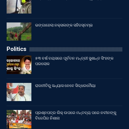
ଭଙ୍ଗାହେଲା ନକ୍ସଲଙ୍କ ସହିଦସ୍ତମ୍ଭ
Politics
୫୩ ବର୍ଷ ବୟସରେ ପୂର୍ବତନ ମନ୍ତ୍ରୀ ସୁଶାନ୍ତ ସିଂହଙ୍କ
ପରଲୋକ
ରାଜନୀତିରୁ ସନ୍ୟାସ ନେବେ ସିଦ୍ଧରମୈୟା
ପ୍ରଶ୍ନପତ୍ର ଲିକ୍ ଉପରେ ମନ୍ତବ୍ୟ ପରେ ନବୀନଙ୍କୁ
ବିଜେପିର ନିଶାନା