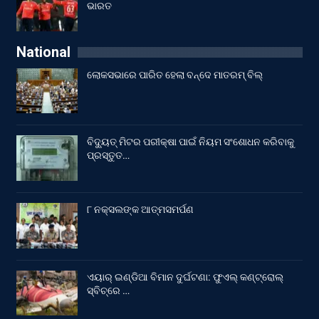
ଭାରତ
National
ଲୋକସଭାରେ ପାରିତ ହେଲା ବନ୍ଦେ ମାତରମ୍‌ ବିଲ୍‌
ବିଦ୍ୟୁତ୍ ମିଟର ପରୀକ୍ଷା ପାଇଁ ନିୟମ ସଂଶୋଧନ କରିବାକୁ
ପ୍ରସ୍ତୁତ…
୮ ନକ୍ସଲଙ୍କ ଆତ୍ମସମର୍ପଣ
ଏୟାର୍ ଇଣ୍ଡିଆ ବିମାନ ଦୁର୍ଘଟଣା: ଫୁଏଲ୍‌ କଣ୍ଟ୍ରୋଲ୍‌
ସ୍ବିଚ୍‌ରେ …