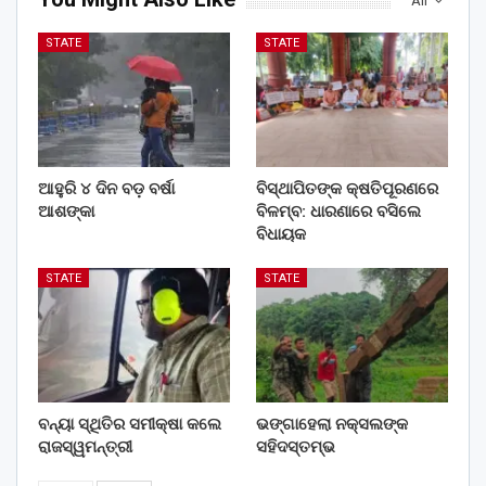
All
STATE
STATE
ଆହୁରି ୪ ଦିନ ବଡ଼ ବର୍ଷା
ବିସ୍ଥାପିତଙ୍କ କ୍ଷତିପୂରଣରେ
ଆଶଙ୍କା
ବିଳମ୍ବ: ଧାରଣାରେ ବସିଲେ
ବିଧାୟକ
STATE
STATE
ବନ୍ୟା ସ୍ଥିତିର ସମୀକ୍ଷା କଲେ
ଭଙ୍ଗାହେଲା ନକ୍ସଲଙ୍କ
ରାଜସ୍ୱମନ୍ତ୍ରୀ
ସହିଦସ୍ତମ୍ଭ