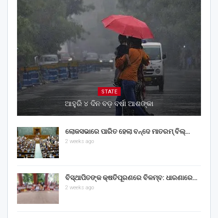
STATE
ଆହୁରି ୪ ଦିନ ବଡ଼ ବର୍ଷା ଆଶଙ୍କା
ଲୋକସଭାରେ ପାରିତ ହେଲା ବନ୍ଦେ ମାତରମ୍‌ ବିଲ୍‌…
2 weeks ago
ବିସ୍ଥାପିତଙ୍କ କ୍ଷତିପୂରଣରେ ବିଳମ୍ବ: ଧାରଣାରେ…
2 weeks ago