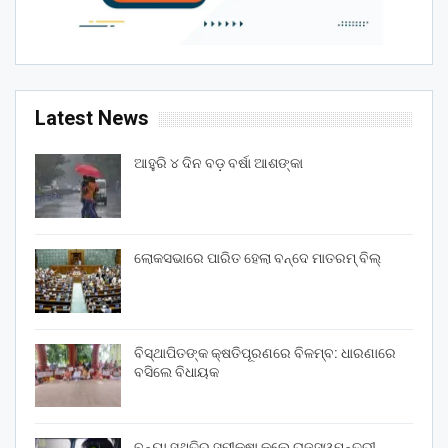
Latest News
ଆହୁରି ୪ ଦିନ ବଡ଼ ବର୍ଷା ଆଶଙ୍କା
ଲୋକସଭାରେ ପାରିତ ହେଲା ବନ୍ଦେ ମାତରମ୍‌ ବିଲ୍‌
ବିସ୍ଥାପିତଙ୍କ କ୍ଷତିପୂରଣରେ ବିଳମ୍ବ: ଧାରଣାରେ
ବସିଲେ ବିଧାୟକ
ବନ୍ୟା ସ୍ଥିତିର ସମୀକ୍ଷା କଲେ ରାଜସ୍ୱମନ୍ତ୍ରୀ