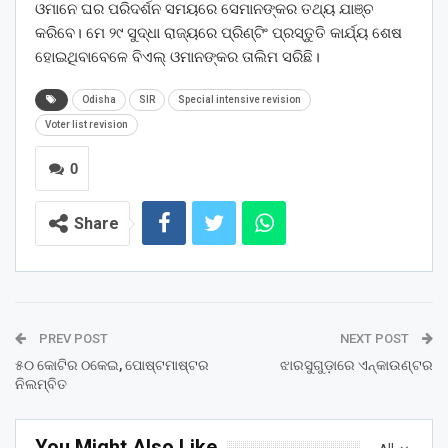
ଓମାନେ ଘର ପରିଦର୍ଶନ ସମୟରେ ସେମାନଙ୍କର ତଥ୍ୟ ଯାଞ୍ଚ
କରିବେ। ମେ ୨୯ ସୁଦ୍ଧା ରାଜ୍ୟରେ ପ୍ରିଣ୍ଟିଂ ପ୍ରସ୍ତୁତି କାର୍ଯ୍ୟ ଶେଷ
ହୋଇଥିବାବେଳେ ବିଏଲ୍ ଓମାନଙ୍କର ତାଲିମ ସରିଛି।
Odisha
SIR
Special intensive revision
Voter list revision
0
Share
PREV POST
NEXT POST
୫୦ କୋଟିର ଠକେଇ, ପୋଷ୍ଟମାଷ୍ଟର
ଝାରସୁଗୁଡ଼ାରେ ଏନ୍‌କାଉଣ୍ଟର
ନିଲମ୍ବିତ
You Might Also Like