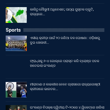
କାଲିଠୁ ମୌସୁମୀ ଅଧିବେଶନ; ପାଠ୍ୟ ପୁସ୍ତକ ତ୍ରୁଟି,
ରାଜ୍ୟରେ…
Sports
ଏସୀୟ କ୍ରୀଡ଼ା ପାଇଁ ୨୦ ଜଣିଆ ଦଳ ଘୋଷଣା : ଓଡ଼ିଶାରୁ
ଦୁଇ ଖେଳାଳୀ…
ଫ୍ରାନ୍ସକୁ ୬-୪ ଗୋଲ୍‌ରେ ପରାସ୍ତ କରି ବ୍ରୋଞ୍ଜ ପଦକ
ହାତେଇଲା ଇଂଲଣ୍ଡ
ମୀରାବାଈ ଓ ଲଭଲୀନା ନେବେ ଗ୍ଲାସଗୋ ରାଜ୍ୟଗୋଷ୍ଠୀ
କ୍ରୀଡାରେ ଭାରତର…
ଇଂଲଣ୍ଡ ବିପକ୍ଷ ଦ୍ୱିତୀୟ ଟି-୨୦ରେ ୪ ୱିକେଟ୍‌ରେ ହାରିଲା