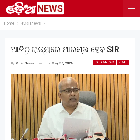
Home
#Odianews
ଆଜିଠୁ ରାଜ୍ୟରେ ଆରମ୍ଭ ହେବ SIR
#ODIANEWS
STATE
On
May 30, 2026
By
Odia News