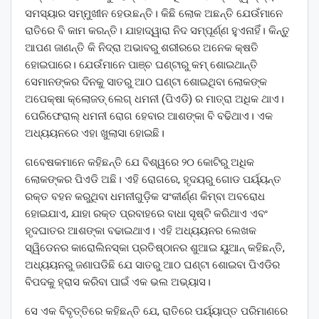
ସମସ୍ୟାର ସମ୍ମୁଖୀନ ହେଉଛନ୍ତି। କିଛି ଲୋକ ଅଛନ୍ତି ଯେଉଁମାନେ
ରାତିରେ ବି କାମ କରନ୍ତି। ଯାହାଦ୍ୱାରା ନିଦ ସମ୍ପୂର୍ଣ୍ଣ ହୁଏନାହିଁ। କିନ୍ତୁ
ଆପଣ ଜାଣନ୍ତି କି ନିଦ୍ରା ଅଭାବରୁ ଶରୀରରେ ଅନେକ କ୍ଷତି
ହୋଇପାରେ। ଯେଉଁମାନେ ପାଞ୍ଚ ଘଣ୍ଟାରୁ କମ୍ ଶୋଇଥାନ୍ତି
ସେମାନଙ୍କର ଦିନକୁ ସାତରୁ ଆଠ ଘଣ୍ଟା ଶୋଇଥିବା ଲୋକଙ୍କ
ଅପେକ୍ଷା କ୍ଲୋଜଡ୍ ଲେଗ୍ ଧମନୀ (ପିଏଡି) ର ମାତ୍ରା ଅଧିକ ଥାଏ।
ପେରିଫେରାଲ୍ ଧମନୀ ରୋଗ ହେବାର ଆଶଙ୍କା ବି ବଢିଥାଏ। ଏକ
ଅଧ୍ୟୟନରେ ଏହା ଖୁଲାସା ହୋଇଛି।
ଗବେଷକମାନେ କହିଛନ୍ତି ଯେ ବିଶ୍ୱରେ ୨୦ କୋଟିରୁ ଅଧିକ
ଲୋକଙ୍କର ପିଏଡି ଅଛି। ଏହି ରୋଗରେ, ହୃଦୟରୁ ଗୋଡ ପର୍ୟ୍ୟନ୍ତ
ରକ୍ତ ବହନ କରୁଥିବା ଧମନୀଗୁଡ଼ିକ ସଂକୀର୍ଣ୍ଣ କିମ୍ବା ଅବରୋଧ
ହୋଇଯାଏ, ଯାହା ରକ୍ତ ପ୍ରବାହରେ ବାଧା ସୃଷ୍ଟି କରିଥାଏ ଏବଂ
ହୃଦଘାତର ଆଶଙ୍କା ବଢାଇଥାଏ। ଏହି ଅଧ୍ୟୟନର ଲେଖକ
ସ୍ୱିଡେନର କାରୋଲିନସ୍କା ପ୍ରତିଷ୍ଠାନର ଶୁଆଇ ୟୁଆନ୍ କହିଛନ୍ତି,
ଅଧ୍ୟୟନରୁ ଜଣାପଡିଛି ଯେ ସାତରୁ ଆଠ ଘଣ୍ଟା ଶୋଇବା ପିଏଡିର
ବିପଦକୁ ହ୍ରାସ କରିବା ପାଇଁ ଏକ ଭଲ ଅଭ୍ୟାସ।
ସେ ଏକ ବିବୃତ୍ତିରେ କହିଛନ୍ତି ଯେ, ରାତିରେ ପର୍ୟ୍ୟାପ୍ତ ପରିମାଣରେ