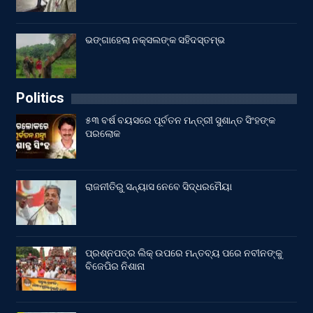
ଭଙ୍ଗାହେଲା ନକ୍ସଲଙ୍କ ସହିଦସ୍ତମ୍ଭ
Politics
୫୩ ବର୍ଷ ବୟସରେ ପୂର୍ବତନ ମନ୍ତ୍ରୀ ସୁଶାନ୍ତ ସିଂହଙ୍କ
ପରଲୋକ
ରାଜନୀତିରୁ ସନ୍ୟାସ ନେବେ ସିଦ୍ଧରମୈୟା
ପ୍ରଶ୍ନପତ୍ର ଲିକ୍ ଉପରେ ମନ୍ତବ୍ୟ ପରେ ନବୀନଙ୍କୁ
ବିଜେପିର ନିଶାନା