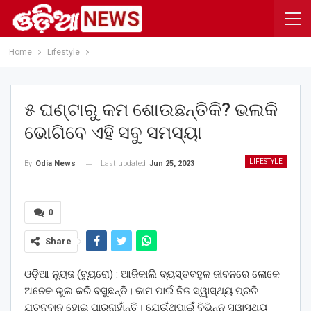
Home
Lifestyle
୫ ଘଣ୍ଟାରୁ କମ ଶୋଉଛନ୍ତିକି? ଭଲକି
ଭୋଗିବେ ଏହି ସବୁ ସମସ୍ୟା
LIFESTYLE
Last updated
Jun 25, 2023
By
Odia News
0
Share
ଓଡ଼ିଆ ନ୍ୟୁଜ (ବ୍ୟୁ୍ରୋ) : ଆଜିକାଲି ବ୍ୟସ୍ତବହୁଳ ଜୀବନରେ ଲୋକେ
ଅନେକ ଭୁଲ କରି ବସୁଛନ୍ତି। କାମ ପାଇଁ ନିଜ ସ୍ୱାସ୍ଥ୍ୟ ପ୍ରତି
ଯତ୍ନବାନ ହୋଇ ପାରୁନାହାଁନ୍ତି। ଯେଉଁଥିପାଇଁ ବିଭିନ୍ନ ସ୍ୱାସ୍ଥ୍ୟ