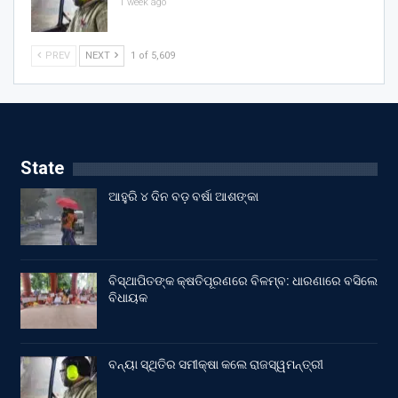
1 week ago
PREV
NEXT
1 of 5,609
State
ଆହୁରି ୪ ଦିନ ବଡ଼ ବର୍ଷା ଆଶଙ୍କା
ବିସ୍ଥାପିତଙ୍କ କ୍ଷତିପୂରଣରେ ବିଳମ୍ବ: ଧାରଣାରେ ବସିଲେ
ବିଧାୟକ
ବନ୍ୟା ସ୍ଥିତିର ସମୀକ୍ଷା କଲେ ରାଜସ୍ୱମନ୍ତ୍ରୀ