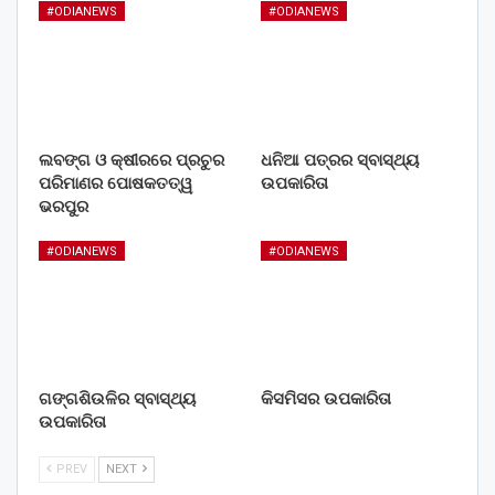
#ODIANEWS
#ODIANEWS
ଲବଙ୍ଗ ଓ କ୍ଷୀରରେ ପ୍ରଚୁର
ଧନିଆ ପତ୍ରର ସ୍ବାସ୍ଥ୍ୟ
ପରିମାଣର ପୋଷକତତ୍ୱ
ଉପକାରିତା
ଭରପୁର
#ODIANEWS
#ODIANEWS
ଗଙ୍ଗଶିଉଳିର ସ୍ବାସ୍ଥ୍ୟ
କିସମିସର ଉପକାରିତା
ଉପକାରିତା
PREV
NEXT