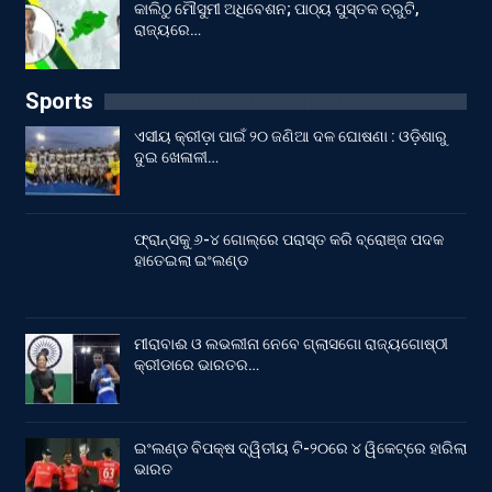
କାଲିଠୁ ମୌସୁମୀ ଅଧିବେଶନ; ପାଠ୍ୟ ପୁସ୍ତକ ତ୍ରୁଟି,
ରାଜ୍ୟରେ…
Sports
ଏସୀୟ କ୍ରୀଡ଼ା ପାଇଁ ୨୦ ଜଣିଆ ଦଳ ଘୋଷଣା : ଓଡ଼ିଶାରୁ
ଦୁଇ ଖେଳାଳୀ…
ଫ୍ରାନ୍ସକୁ ୬-୪ ଗୋଲ୍‌ରେ ପରାସ୍ତ କରି ବ୍ରୋଞ୍ଜ ପଦକ
ହାତେଇଲା ଇଂଲଣ୍ଡ
ମୀରାବାଈ ଓ ଲଭଲୀନା ନେବେ ଗ୍ଲାସଗୋ ରାଜ୍ୟଗୋଷ୍ଠୀ
କ୍ରୀଡାରେ ଭାରତର…
ଇଂଲଣ୍ଡ ବିପକ୍ଷ ଦ୍ୱିତୀୟ ଟି-୨୦ରେ ୪ ୱିକେଟ୍‌ରେ ହାରିଲା
ଭାରତ