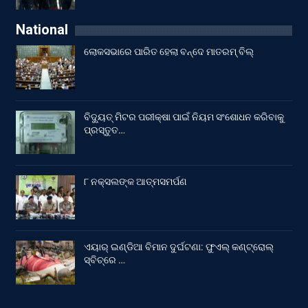
National
ଲୋକସଭାରେ ପାରିତ ହେଲା ବନ୍ଦେ ମାତରମ୍‌ ବିଲ୍‌
ବିଦ୍ୟୁତ୍ ମିଟର ପରୀକ୍ଷା ପାଇଁ ନିୟମ ସଂଶୋଧନ କରିବାକୁ
ପ୍ରସ୍ତୁତ…
୮ ନକ୍ସଲଙ୍କ ଆତ୍ମସମର୍ପଣ
ଏୟାର୍ ଇଣ୍ଡିଆ ବିମାନ ଦୁର୍ଘଟଣା: ଫୁଏଲ୍‌ କଣ୍ଟ୍ରୋଲ୍‌
ସ୍ବିଚ୍‌ରେ …