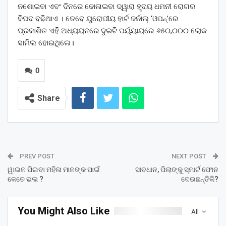
ନଶୋଇବା ଏବଂ ଦିନରେ ଢୋଳାଇବା ଦ୍ୱାରା ହୃଦୟ ଧମନୀ ରୋଗର
ବିପଦ ବଢିଥାଏ । ତେବେ ୟୁରୋପୀୟ ହାର୍ଟ ଜର୍ନାଲ୍ ‘ଓପନ୍’ରେ
ପ୍ରକାଶିତ ଏହି ଅଧ୍ୟୟନରେ ଦୁଇଟି ପର୍ୟ୍ୟାୟରେ ୬୫୦,୦୦୦ ଲୋକ
ସାମିଲ ହୋଇଥିଲେ।
0
Share
PREV POST
NEXT POST
ୱାଇନ ପିଇବା ମହିଳା ମାନଙ୍କ ପାଇଁ
ସାବଧାନ, ପିଲାଙ୍କୁ ସ୍ମାର୍ଟ ଫୋନ
କେତେ ଭଲ ?
ଦେଉଛନ୍ତିକି?
You Might Also Like
All