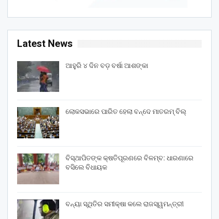
Latest News
ଆହୁରି ୪ ଦିନ ବଡ଼ ବର୍ଷା ଆଶଙ୍କା
ଲୋକସଭାରେ ପାରିତ ହେଲା ବନ୍ଦେ ମାତରମ୍‌ ବିଲ୍‌
ବିସ୍ଥାପିତଙ୍କ କ୍ଷତିପୂରଣରେ ବିଳମ୍ବ: ଧାରଣାରେ
ବସିଲେ ବିଧାୟକ
ବନ୍ୟା ସ୍ଥିତିର ସମୀକ୍ଷା କଲେ ରାଜସ୍ୱମନ୍ତ୍ରୀ