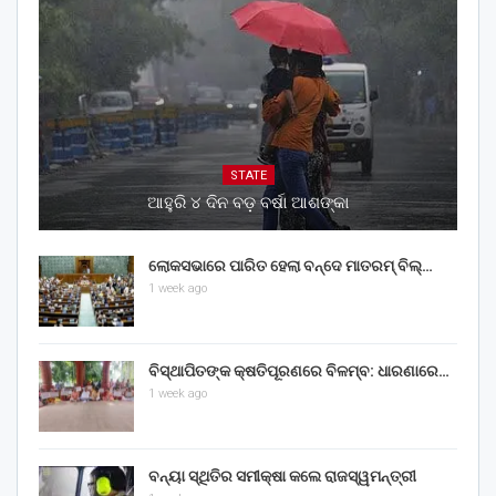
STATE
ଆହୁରି ୪ ଦିନ ବଡ଼ ବର୍ଷା ଆଶଙ୍କା
ଲୋକସଭାରେ ପାରିତ ହେଲା ବନ୍ଦେ ମାତରମ୍‌ ବିଲ୍‌…
1 week ago
ବିସ୍ଥାପିତଙ୍କ କ୍ଷତିପୂରଣରେ ବିଳମ୍ବ: ଧାରଣାରେ…
1 week ago
ବନ୍ୟା ସ୍ଥିତିର ସମୀକ୍ଷା କଲେ ରାଜସ୍ୱମନ୍ତ୍ରୀ