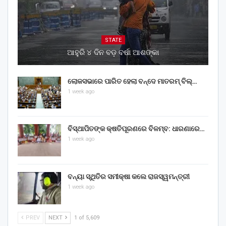
STATE
ଆହୁରି ୪ ଦିନ ବଡ଼ ବର୍ଷା ଆଶଙ୍କା
ଲୋକସଭାରେ ପାରିତ ହେଲା ବନ୍ଦେ ମାତରମ୍‌ ବିଲ୍‌…
1 week ago
ବିସ୍ଥାପିତଙ୍କ କ୍ଷତିପୂରଣରେ ବିଳମ୍ବ: ଧାରଣାରେ…
1 week ago
ବନ୍ୟା ସ୍ଥିତିର ସମୀକ୍ଷା କଲେ ରାଜସ୍ୱମନ୍ତ୍ରୀ
1 week ago
PREV
NEXT
1 of 5,609