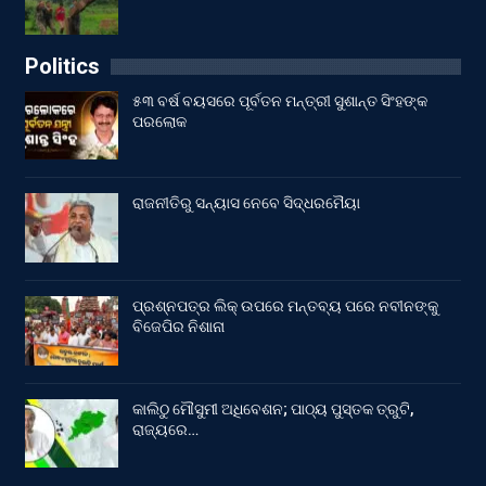
Politics
୫୩ ବର୍ଷ ବୟସରେ ପୂର୍ବତନ ମନ୍ତ୍ରୀ ସୁଶାନ୍ତ ସିଂହଙ୍କ
ପରଲୋକ
ରାଜନୀତିରୁ ସନ୍ୟାସ ନେବେ ସିଦ୍ଧରମୈୟା
ପ୍ରଶ୍ନପତ୍ର ଲିକ୍ ଉପରେ ମନ୍ତବ୍ୟ ପରେ ନବୀନଙ୍କୁ
ବିଜେପିର ନିଶାନା
କାଲିଠୁ ମୌସୁମୀ ଅଧିବେଶନ; ପାଠ୍ୟ ପୁସ୍ତକ ତ୍ରୁଟି,
ରାଜ୍ୟରେ…