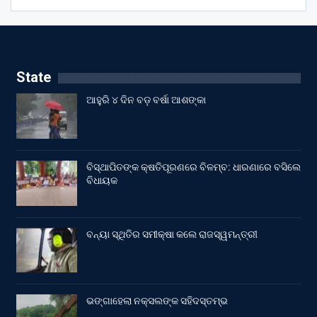
State
ଆହୁରି ୪ ଦିନ ବଡ଼ ବର୍ଷା ଆଶଙ୍କା
ବିସ୍ଥାପିତଙ୍କ କ୍ଷତିପୂରଣରେ ବିଳମ୍ବ: ଧାରଣାରେ ବସିଲେ
ବିଧାୟକ
ବନ୍ୟା ସ୍ଥିତିର ସମୀକ୍ଷା କଲେ ରାଜସ୍ୱମନ୍ତ୍ରୀ
ଭଙ୍ଗାହେଲା ନକ୍ସଲଙ୍କ ସହିଦସ୍ତମ୍ଭ