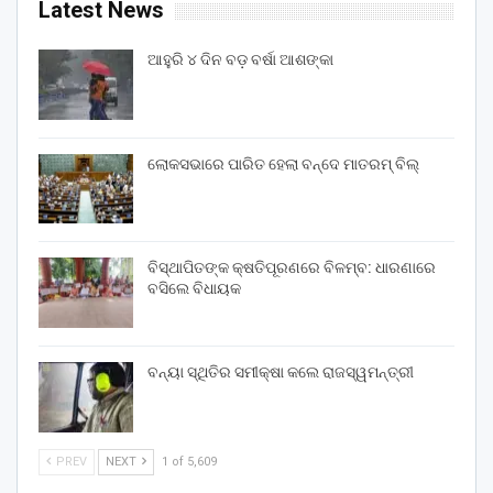
Latest News
ଆହୁରି ୪ ଦିନ ବଡ଼ ବର୍ଷା ଆଶଙ୍କା
ଲୋକସଭାରେ ପାରିତ ହେଲା ବନ୍ଦେ ମାତରମ୍‌ ବିଲ୍‌
ବିସ୍ଥାପିତଙ୍କ କ୍ଷତିପୂରଣରେ ବିଳମ୍ବ: ଧାରଣାରେ
ବସିଲେ ବିଧାୟକ
ବନ୍ୟା ସ୍ଥିତିର ସମୀକ୍ଷା କଲେ ରାଜସ୍ୱମନ୍ତ୍ରୀ
PREV
NEXT
1 of 5,609