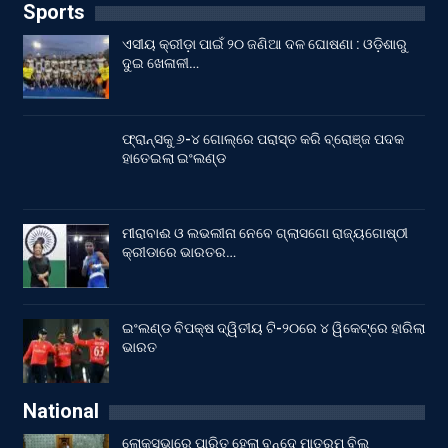
Sports
ଏସୀୟ କ୍ରୀଡ଼ା ପାଇଁ ୨୦ ଜଣିଆ ଦଳ ଘୋଷଣା : ଓଡ଼ିଶାରୁ
ଦୁଇ ଖେଳାଳୀ…
ଫ୍ରାନ୍ସକୁ ୬-୪ ଗୋଲ୍‌ରେ ପରାସ୍ତ କରି ବ୍ରୋଞ୍ଜ ପଦକ
ହାତେଇଲା ଇଂଲଣ୍ଡ
ମୀରାବାଈ ଓ ଲଭଲୀନା ନେବେ ଗ୍ଲାସଗୋ ରାଜ୍ୟଗୋଷ୍ଠୀ
କ୍ରୀଡାରେ ଭାରତର…
ଇଂଲଣ୍ଡ ବିପକ୍ଷ ଦ୍ୱିତୀୟ ଟି-୨୦ରେ ୪ ୱିକେଟ୍‌ରେ ହାରିଲା
ଭାରତ
National
ଲୋକସଭାରେ ପାରିତ ହେଲା ବନ୍ଦେ ମାତରମ୍‌ ବିଲ୍‌