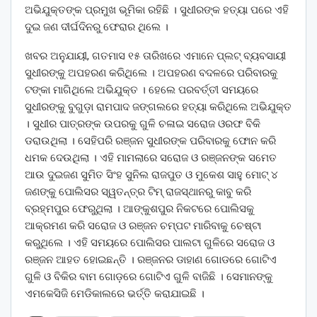
ଅଭିଯୁକ୍ତଙ୍କ ପ୍ରମୁଖ ଭୂମିକା ରହିଛି । ସୁଧୀରଙ୍କ ହତ୍ୟା ପରେ ଏହି
ଦୁଇ ଜଣ ଦୀର୍ଘଦିନରୁ ଫେରାର ଥିଲେ ।
ଖବର ଅନୁଯାୟୀ, ଗତମାସ ୧୫ ତାରିଖରେ ଏମାନେ ପ୍ଲଟ୍ ବ୍ୟବସାୟୀ
ସୁଧୀରଙ୍କୁ ଅପହରଣ କରିଥିଲେ । ଅପହରଣ ବଦଳରେ ପରିବାରକୁ
ଟଙ୍କା ମାଗିଥିଲେ ଅଭିଯୁକ୍ତ । ହେଲେ ପରବର୍ତ୍ତୀ ସମୟରେ
ସୁଧୀରଙ୍କୁ ବୁଗୁଡ଼ା ରାମପାଦ ଜଙ୍ଗଲରେ ହତ୍ୟା କରିଥିଲେ ଅଭିଯୁକ୍ତ
। ସୁଧୀର ପାତ୍ରଙ୍କ ଉପରକୁ ଗୁଳି ଚଳାଇ ସରୋଜ ଓରଫ ବିକି
ଡରାଉଥିଲା । ସେହିପରି ରଞ୍ଜନ ସୁଧୀରଙ୍କ ପରିବାରକୁ ଫୋନ କରି
ଧମକ ଦେଉଥିଲା । ଏହି ମାମଲାରେ ସରୋଜ ଓ ରଞ୍ଜନଙ୍କ ସମେତ
ଆଉ ଦୁଇଜଣ ସୁମିତ ସିଂହ ସୁନିଲ ରାଜପୁତ ଓ ମୁକେଶ ସାହୁ ମୋଟ୍ ୪
ଜଣଙ୍କୁ ପୋଲିସର ସ୍ୱତନ୍ତ୍ର ଟିମ୍ ରାଜସ୍ଥାନରୁ କାବୁ କରି
ବ୍ରହ୍ମପୁର ଫେରୁଥିଲା । ଆଙ୍କୁଶପୁର ନିକଟରେ ପୋଲିସକୁ
ଆକ୍ରମଣ କରି ସରୋଜ ଓ ରଞ୍ଜନ ଚମ୍ପଟ ମାରିବାକୁ ଚେଷ୍ଟା
କରୁଥିଲେ । ଏହି ସମୟରେ ପୋଲିସର ପାଲଟା ଗୁଳିରେ ସରୋଜ ଓ
ରଞ୍ଜନ ଆହତ ହୋଇଛନ୍ତି । ରଞ୍ଜନର ଡାହାଣ ଗୋଡରେ ଗୋଟିଏ
ଗୁଳି ଓ ବିକିର ବାମ ଗୋଡ଼ରେ ଗୋଟିଏ ଗୁଳି ବାଜିଛି । ସେମାନଙ୍କୁ
ଏମକେସିଜି ମେଡିକାଲରେ ଭର୍ତ୍ତି କରାଯାଇଛି ।