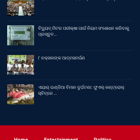
ବିଦ୍ୟୁତ୍ ମିଟର ପରୀକ୍ଷା ପାଇଁ ନିୟମ ସଂଶୋଧନ କରିବାକୁ
ପ୍ରସ୍ତୁତ…
୮ ନକ୍ସଲଙ୍କ ଆତ୍ମସମର୍ପଣ
ଏୟାର୍ ଇଣ୍ଡିଆ ବିମାନ ଦୁର୍ଘଟଣା: ଫୁଏଲ୍‌ କଣ୍ଟ୍ରୋଲ୍‌
ସ୍ବିଚ୍‌ରେ …
Home
Entertainment
Politics