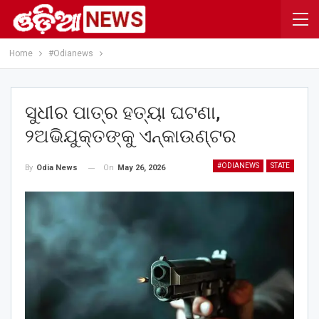
Home
#Odianews
ସୁଧୀର ପାତ୍ର ହତ୍ୟା ଘଟଣା,
୨ଅଭିଯୁକ୍ତଙ୍କୁ ଏନ୍‌କାଉଣ୍ଟର
#ODIANEWS
STATE
On
May 26, 2026
By
Odia News