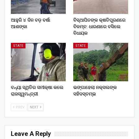
ଆହୁରି ୪ ଦିନ ବଡ଼ ବର୍ଷା
ବିସ୍ଥାପିତଙ୍କ କ୍ଷତିପୂରଣରେ
ଆଶଙ୍କା
ବିଳମ୍ବ: ଧାରଣାରେ ବସିଲେ
ବିଧାୟକ
STATE
STATE
ବନ୍ୟା ସ୍ଥିତିର ସମୀକ୍ଷା କଲେ
ଭଙ୍ଗାହେଲା ନକ୍ସଲଙ୍କ
ରାଜସ୍ୱମନ୍ତ୍ରୀ
ସହିଦସ୍ତମ୍ଭ
PREV
NEXT
Leave A Reply