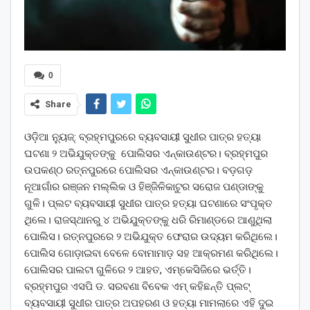
0
Share
ଓଡ଼ିଆ ନ୍ୟୁଜ୍: ବ୍ରହ୍ମପୁରରେ ବ୍ୟବସାୟୀ ସୁଧୀର ପାତ୍ର ହତ୍ୟା
ଘଟଣା ୨ ଅଭିଯୁକ୍ତଙ୍କୁ ପୋଲିସର ଏନ୍‌କାଉଣ୍ଟର। ବ୍ରହ୍ମପୁର
ଉପକଣ୍ଠ ରତ୍ନପୁରରେ ପୋଲିସର ଏନ୍‌କାଉଣ୍ଟର। ବଡ଼ଗଡ଼
ନୂଆଗାଁର ରଞ୍ଜନ ମଲ୍ଲିକ ଓ ହିଞ୍ଜିଳିକାଟୁର ସରୋଜ ପଣ୍ଡାଙ୍କୁ
ଗୁଳି। ପ୍ଲଟ ବ୍ୟବସାୟୀ ସୁଧୀର ପାତ୍ର ହତ୍ୟା ଘଟଣାରେ ସଂପୃକ୍ତ
ଥିଲେ। ରାଜସ୍ଥାନରୁ ୪ ଅଭିଯୁକ୍ତଙ୍କୁ ଧରି ରିମାଣ୍ଡରେ ଆଣୁଥିଲା
ପୋଲିସ। ରତ୍ନପୁରରେ ୨ ଅଭିଯୁକ୍ତ ଫେରାର ଉଦ୍ୟମ କରିଥିଲେ।
ପୋଲିସ ଗୋଡ଼ାଇବା ବେଳେ ବୋମାମାଡ଼ ସହ ଆକ୍ରମଣ କରିଥିଲେ।
ପୋଲିସର ପାଲଟା ଗୁଳିରେ ୨ ଆହତ, ଏମ୍‌କେସିଜିରେ ଭର୍ତ୍ତି।
ବ୍ରହ୍ମପୁର ଏସପି ଡ. ସରବଣା ବିବେକ ଏମ୍ କହିଛନ୍ତି ପ୍ଲଟ୍
ବ୍ୟବସାୟୀ ସୁଧୀର ପାତ୍ର ଅପହରଣ ଓ ହତ୍ୟା ମାମଲାରେ ଏହି ଦୁଇ