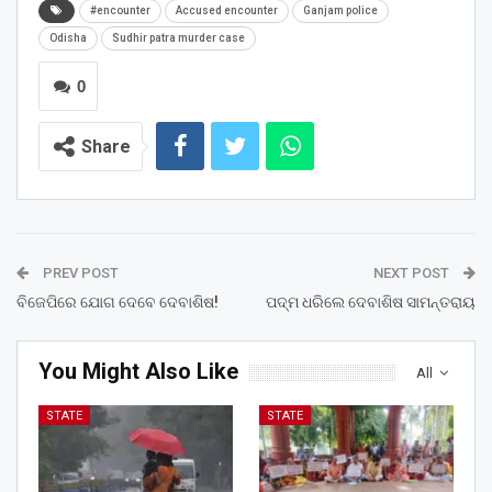
#encounter
Accused encounter
Ganjam police
Odisha
Sudhir patra murder case
0
Share
PREV POST
NEXT POST
ବିଜେପିରେ ଯୋଗ ଦେବେ ଦେବାଶିଷ!
ପଦ୍ମ ଧରିଲେ ଦେବାଶିଷ ସାମନ୍ତରାୟ
You Might Also Like
All
STATE
STATE