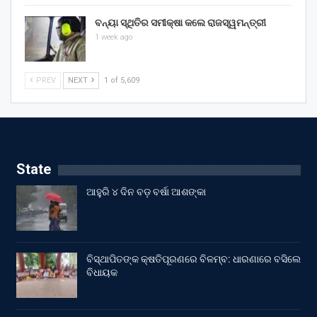
ବନ୍ୟା ସ୍ଥିତିର ସମୀକ୍ଷା କଲେ ରାଜସ୍ୱମନ୍ତ୍ରୀ
1 week ago
PREV
NEXT
1 of 5,609
State
ଆହୁରି ୪ ଦିନ ବଡ଼ ବର୍ଷା ଆଶଙ୍କା
ବିସ୍ଥାପିତଙ୍କ କ୍ଷତିପୂରଣରେ ବିଳମ୍ବ: ଧାରଣାରେ ବସିଲେ
ବିଧାୟକ