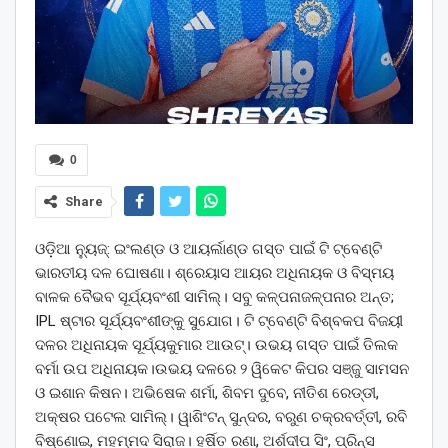
0
Share
ଓଡ଼ିଆ ନ୍ୟୁଜ୍: ଇଂଲଣ୍ଡ ଓ ଆୟର୍ଲାଣ୍ଡ ଗସ୍ତ ପାଇଁ ଟି ଟ୍ବେଣ୍ଟି
ଭାରତୀୟ ଦଳ ଘୋଷଣା। ଶ୍ରେୟାସ ଆୟର ଅଧିନାୟକ ଓ ବିସ୍ମୟ
ବାଳକ ବୈଭବ ସୂର୍ଯ୍ୟବଂଶୀ ସାମିଲ୍। ସବୁ କଳ୍ପନାଜଳ୍ପନାର ଅନ୍ତ;
IPL ଷ୍ଟାର ସୂର୍ଯ୍ୟବଂଶୀଙ୍କୁ ସୁଯୋଗ। ଟି ଟ୍ବେଣ୍ଟି ବିଶ୍ବକପ ବିଜୟୀ
ଦଳର ଅଧିନାୟକ ସୂର୍ଯ୍ୟକୁମାର ଆଉଟ୍‌। ଉଭୟ ଗସ୍ତ ପାଇଁ ତିଲକ
ବର୍ମା ଉପ ଅଧିନାୟକ।ଉଭୟ ଦଳରେ ୨ ୱିକେଟ କିପର ସଞ୍ଜୁ ସାମସନ
ଓ ଇଶାନ କିଷନ। ଅଭିଷେକ ଶର୍ମା, ଶିବମ ଦୁବେ, ନୀତିଶ ରେଡ୍ଡୀ,
ଅକ୍ଷର ପଟେଲ ସାମିଲ୍। ୱାଶିଂଟନ୍ ସୁନ୍ଦର, ବରୁଣ ଚକ୍ରବର୍ତ୍ତୀ, ରବି
ବିଷ୍ଣୋଇ, ମହମ୍ମଦ ସିରାଜ। ହର୍ଷିତ ରଣା, ଅର୍ଶଦୀପ ସିଂ, ପ୍ରିନ୍ସ