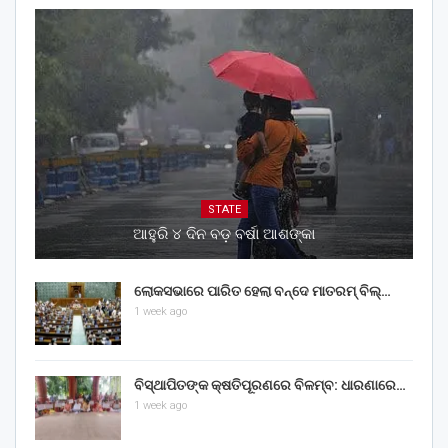
STATE
ଆହୁରି ୪ ଦିନ ବଡ଼ ବର୍ଷା ଆଶଙ୍କା
ଲୋକସଭାରେ ପାରିତ ହେଲା ବନ୍ଦେ ମାତରମ୍‌ ବିଲ୍‌…
1 week ago
ବିସ୍ଥାପିତଙ୍କ କ୍ଷତିପୂରଣରେ ବିଳମ୍ବ: ଧାରଣାରେ…
1 week ago