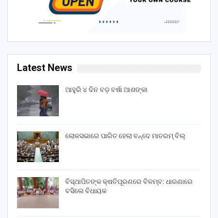
Latest News
ଆହୁରି ୪ ଦିନ ବଡ଼ ବର୍ଷା ଆଶଙ୍କା
ଲୋକସଭାରେ ପାରିତ ହେଲା ବନ୍ଦେ ମାତରମ୍‌ ବିଲ୍‌
ବିସ୍ଥାପିତଙ୍କ କ୍ଷତିପୂରଣରେ ବିଳମ୍ବ: ଧାରଣାରେ
ବସିଲେ ବିଧାୟକ