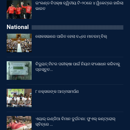
ଇଂଲଣ୍ଡ ବିପକ୍ଷ ଦ୍ୱିତୀୟ ଟି-୨୦ରେ ୪ ୱିକେଟ୍‌ରେ ହାରିଲା
ଭାରତ
National
ଲୋକସଭାରେ ପାରିତ ହେଲା ବନ୍ଦେ ମାତରମ୍‌ ବିଲ୍‌
ବିଦ୍ୟୁତ୍ ମିଟର ପରୀକ୍ଷା ପାଇଁ ନିୟମ ସଂଶୋଧନ କରିବାକୁ
ପ୍ରସ୍ତୁତ…
୮ ନକ୍ସଲଙ୍କ ଆତ୍ମସମର୍ପଣ
ଏୟାର୍ ଇଣ୍ଡିଆ ବିମାନ ଦୁର୍ଘଟଣା: ଫୁଏଲ୍‌ କଣ୍ଟ୍ରୋଲ୍‌
ସ୍ବିଚ୍‌ରେ …