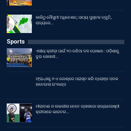
କାଲିଠୁ ମୌସୁମୀ ଅଧିବେଶନ; ପାଠ୍ୟ ପୁସ୍ତକ ତ୍ରୁଟି,
ରାଜ୍ୟରେ…
Sports
ଏସୀୟ କ୍ରୀଡ଼ା ପାଇଁ ୨୦ ଜଣିଆ ଦଳ ଘୋଷଣା : ଓଡ଼ିଶାରୁ
ଦୁଇ ଖେଳାଳୀ…
ଫ୍ରାନ୍ସକୁ ୬-୪ ଗୋଲ୍‌ରେ ପରାସ୍ତ କରି ବ୍ରୋଞ୍ଜ ପଦକ
ହାତେଇଲା ଇଂଲଣ୍ଡ
ମୀରାବାଈ ଓ ଲଭଲୀନା ନେବେ ଗ୍ଲାସଗୋ ରାଜ୍ୟଗୋଷ୍ଠୀ
କ୍ରୀଡାରେ ଭାରତର…