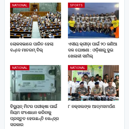
NATIONAL
SPORTS
ଲୋକସଭାରେ ପାରିତ ହେଲା
ଏସୀୟ କ୍ରୀଡ଼ା ପାଇଁ ୨୦ ଜଣିଆ
ବନ୍ଦେ ମାତରମ୍‌ ବିଲ୍‌
ଦଳ ଘୋଷଣା : ଓଡ଼ିଶାରୁ ଦୁଇ
ଖେଳାଳୀ ସାମିଲ୍
NATIONAL
NATIONAL
ବିଦ୍ୟୁତ୍ ମିଟର ପରୀକ୍ଷା ପାଇଁ
୮ ନକ୍ସଲଙ୍କ ଆତ୍ମସମର୍ପଣ
ନିୟମ ସଂଶୋଧନ କରିବାକୁ
ପ୍ରସ୍ତୁତ ହେଉଛନ୍ତି କେନ୍ଦ୍ର
ସରକାର