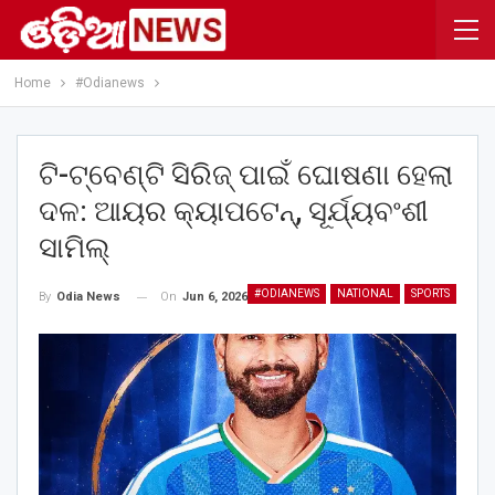
Home
#Odianews
ଟି-ଟ୍ବେଣ୍ଟି ସିରିଜ୍‌ ପାଇଁ ଘୋଷଣା ହେଲା
ଦଳ: ଆୟର କ୍ୟାପଟେନ୍, ସୂର୍ଯ୍ୟବଂଶୀ
ସାମିଲ୍
#ODIANEWS
NATIONAL
SPORTS
On
Jun 6, 2026
By
Odia News