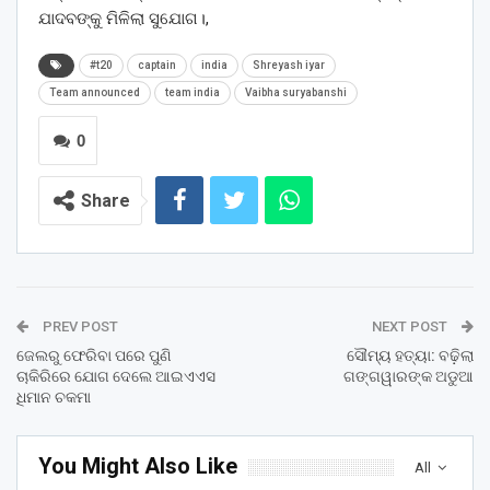
ଯାଦବଙ୍କୁ ମିଳିଲା ସୁଯୋଗ।,
#t20
captain
india
Shreyash iyar
Team announced
team india
Vaibha suryabanshi
0
Share
PREV POST
NEXT POST
ଜେଲରୁ ଫେରିବା ପରେ ପୁଣି
ସୌମ୍ୟ ହତ୍ୟା: ବଢ଼ିଲା
ଚାକିରିରେ ଯୋଗ ଦେଲେ ଆଇଏଏସ
ଗଙ୍ଗୱାରଙ୍କ ଅଡୁଆ
ଧିମାନ ଚକମା
You Might Also Like
All