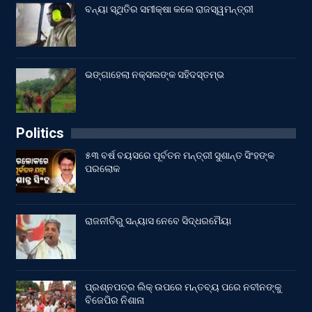
ବନ୍ୟା ସ୍ଥିତିର ସମୀକ୍ଷା କଲେ ରାଜସ୍ୱମନ୍ତ୍ରୀ
ଭଙ୍ଗାହେଲା ନକ୍ସଲଙ୍କ ସହିଦସ୍ତମ୍ଭ
Politics
୫୩ ବର୍ଷ ବୟସରେ ପୂର୍ବତନ ମନ୍ତ୍ରୀ ସୁଶାନ୍ତ ସିଂହଙ୍କ
ପରଲୋକ
ରାଜନୀତିରୁ ସନ୍ୟାସ ନେବେ ସିଦ୍ଧରମୈୟା
ପ୍ରଶ୍ନପତ୍ର ଲିକ୍ ଉପରେ ମନ୍ତବ୍ୟ ପରେ ନବୀନଙ୍କୁ
ବିଜେପିର ନିଶାନା