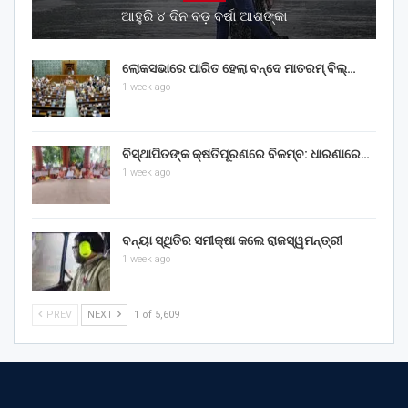
ଆହୁରି ୪ ଦିନ ବଡ଼ ବର୍ଷା ଆଶଙ୍କା
ଲୋକସଭାରେ ପାରିତ ହେଲା ବନ୍ଦେ ମାତରମ୍‌ ବିଲ୍‌…
1 week ago
ବିସ୍ଥାପିତଙ୍କ କ୍ଷତିପୂରଣରେ ବିଳମ୍ବ: ଧାରଣାରେ…
1 week ago
ବନ୍ୟା ସ୍ଥିତିର ସମୀକ୍ଷା କଲେ ରାଜସ୍ୱମନ୍ତ୍ରୀ
1 week ago
PREV
NEXT
1 of 5,609