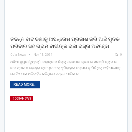
ତଦନ୍ତ ବାଟ ବଣାକୁ ଅସନ୍ତୋଷ ପ୍ରକାଶ କରି ଆଜି ମୃତକ
ପରିବାର ସହ ଗ୍ରାମ ବାସୀଙ୍କ ରାଜା ରାସ୍ତା ଅବରୋଧ
Odia News
Nov 11, 2024
0
ଓଡ଼ିଆ ନ୍ୟୁଜ,(ବ୍ୟୁରୋ): ବଲାଙ୍ଗୀର ଜିଲ୍ଲା ବେଳପଡା ବ୍ଲକ ର ସଳଣ୍ଡି ଗ୍ରାମ ର
ଜ୍ଞାନ ପ୍ରକାଶ ବେହେରା ଙ୍କ ମୃତ ଦେହ ଥୁଡିବାହାଲ ଜଙ୍ଗଲ ରୁ ମିଳିଥିଲା।ଏହି ଘଟଣାକୁ
ଗୋଟିଏ ମାସ ଅତିବାହିତ କରିଥିଲେ ମଧ୍ୟ ପୋଲିସ ର…
READ MORE...
#ODIANEWS