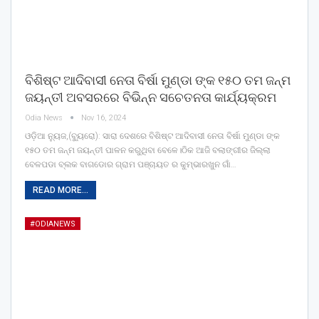
ବିଶିଷ୍ଟ ଆଦିବାସୀ ନେତା ବିର୍ଷା ମୁଣ୍ଡା ଙ୍କ ୧୫୦ ତମ ଜନ୍ମ
ଜୟନ୍ତୀ ଅବସରରେ ବିଭିନ୍ନ ସଚେତନତା କାର୍ଯ୍ୟକ୍ରମ
Odia News
Nov 16, 2024
ଓଡ଼ିଆ ନ୍ୟୁଜ,(ବ୍ୟୁରୋ): ସାରା ଦେଶରେ ବିଶିଷ୍ଟ ଆଦିବାସୀ ନେତା ବିର୍ଷା ମୁଣ୍ଡା ଙ୍କ
୧୫୦ ତମ ଜନ୍ମ ଜୟନ୍ତୀ ପାଳନ କରୁଥିବା ବେଳେ।ଠିକ ଆଜି ବଲାଙ୍ଗୀର ଜିଲ୍ଲା
ବେଳପଡା ବ୍ଲକ ବାଗଡୋର ଗ୍ରାମ ପଞ୍ଚାୟତ ର କୁମ୍ଭାରଖୁନ ଗାଁ…
READ MORE...
#ODIANEWS