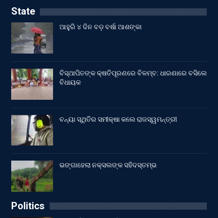
State
ଆହୁରି ୪ ଦିନ ବଡ଼ ବର୍ଷା ଆଶଙ୍କା
ବିସ୍ଥାପିତଙ୍କ କ୍ଷତିପୂରଣରେ ବିଳମ୍ବ: ଧାରଣାରେ ବସିଲେ
ବିଧାୟକ
ବନ୍ୟା ସ୍ଥିତିର ସମୀକ୍ଷା କଲେ ରାଜସ୍ୱମନ୍ତ୍ରୀ
ଭଙ୍ଗାହେଲା ନକ୍ସଲଙ୍କ ସହିଦସ୍ତମ୍ଭ
Politics