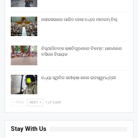
ଲୋକସଭାରେ ପାରିତ ହେଲା ବନ୍ଦେ ମାତରମ୍‌ ବିଲ୍‌
ବିସ୍ଥାପିତଙ୍କ କ୍ଷତିପୂରଣରେ ବିଳମ୍ବ: ଧାରଣାରେ
ବସିଲେ ବିଧାୟକ
ବନ୍ୟା ସ୍ଥିତିର ସମୀକ୍ଷା କଲେ ରାଜସ୍ୱମନ୍ତ୍ରୀ
PREV
NEXT
1 of 5,609
Stay With Us