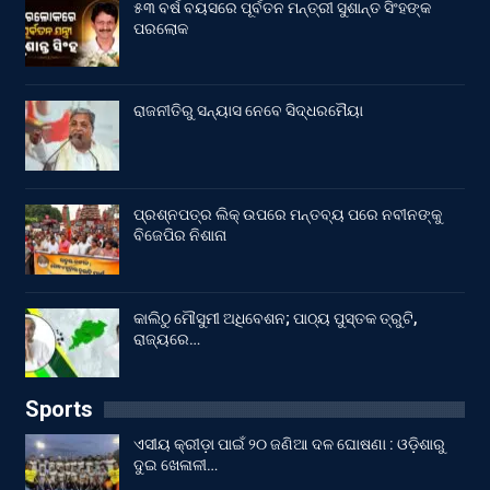
୫୩ ବର୍ଷ ବୟସରେ ପୂର୍ବତନ ମନ୍ତ୍ରୀ ସୁଶାନ୍ତ ସିଂହଙ୍କ
ପରଲୋକ
ରାଜନୀତିରୁ ସନ୍ୟାସ ନେବେ ସିଦ୍ଧରମୈୟା
ପ୍ରଶ୍ନପତ୍ର ଲିକ୍ ଉପରେ ମନ୍ତବ୍ୟ ପରେ ନବୀନଙ୍କୁ
ବିଜେପିର ନିଶାନା
କାଲିଠୁ ମୌସୁମୀ ଅଧିବେଶନ; ପାଠ୍ୟ ପୁସ୍ତକ ତ୍ରୁଟି,
ରାଜ୍ୟରେ…
Sports
ଏସୀୟ କ୍ରୀଡ଼ା ପାଇଁ ୨୦ ଜଣିଆ ଦଳ ଘୋଷଣା : ଓଡ଼ିଶାରୁ
ଦୁଇ ଖେଳାଳୀ…