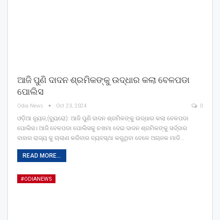
ଆଜି ପୁଣି ଦାଦନ ଶ୍ରମିକଙ୍କୁ ଉଦ୍ଧାର କଲା ବେଳପଡା
ପୋଲିସ
Odia News
Oct 23, 2024
0
ଓଡ଼ିଆ ନ୍ୟୁଜ,(ବ୍ୟୁରୋ): ଆଜି ପୁଣି ଦାଦନ ଶ୍ରମିକଙ୍କୁ ଉଦ୍ଧାର କଲା ବେଳପଡା
ପୋଲିସ। ଆଜି ବେଳପଡା ପୋଲିସକୁ ଚଖମା ଦେଇ ଦାଦନ ଶ୍ରମିକଙ୍କୁ ସର୍ଦ୍ଦାର
ବାହାର ରାଜ୍ୟ କୁ ଚାଲାଣ କରିବାର ବ୍ୟବସ୍ଥା କରୁଥିବା ବେଳେ ଅଚାନକ ମାଡି…
READ MORE...
#ODIANEWS