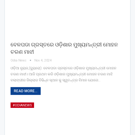
ବେଳପଡା ଗ୍ରସ୍ତରେ ଓଡ଼ିଶାର ମୁଖ୍ୟମନ୍ତ୍ରୀ ମୋହନ
ଚରଣ ମାଝୀ
Odia News
Nov 4, 2024
ଓଡ଼ିଆ ନ୍ୟୁଜ,(ବ୍ୟୁରୋ): ବେଳପଡା ଗ୍ରସ୍ତରେ ଓଡ଼ିଶାର ମୁଖ୍ୟମନ୍ତ୍ରୀ ମୋହନ
ଚରଣ ମାଝୀ। ଆଜି ପ୍ରଥମ କରି ଓଡ଼ିଶାର ମୁଖ୍ୟମନ୍ତ୍ରୀ ମୋହନ ଚରଣ ମାଝି
ବଲାଙ୍ଗୀର ଜିଲ୍ଲାର ବିଭିନ୍ନ ସ୍ଥାନ କୁ ସ୍ୱତନ୍ତ୍ର ବିମାନ ଯୋଗେ…
READ MORE...
#ODIANEWS