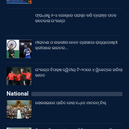
ଫ୍ରାନ୍ସକୁ ୬-୪ ଗୋଲ୍‌ରେ ପରାସ୍ତ କରି ବ୍ରୋଞ୍ଜ ପଦକ
ହାତେଇଲା ଇଂଲଣ୍ଡ
ମୀରାବାଈ ଓ ଲଭଲୀନା ନେବେ ଗ୍ଲାସଗୋ ରାଜ୍ୟଗୋଷ୍ଠୀ
କ୍ରୀଡାରେ ଭାରତର…
ଇଂଲଣ୍ଡ ବିପକ୍ଷ ଦ୍ୱିତୀୟ ଟି-୨୦ରେ ୪ ୱିକେଟ୍‌ରେ ହାରିଲା
ଭାରତ
National
ଲୋକସଭାରେ ପାରିତ ହେଲା ବନ୍ଦେ ମାତରମ୍‌ ବିଲ୍‌