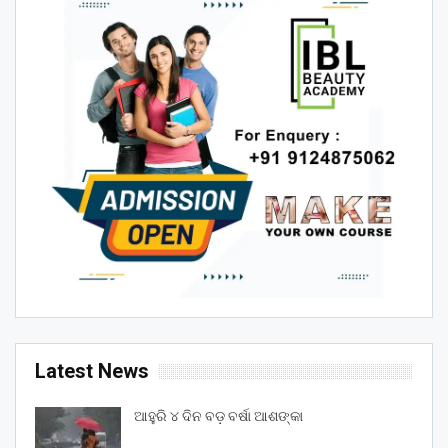
Latest News
ଆହୁରି ୪ ଦିନ ବଡ଼ ବର୍ଷା ଆଶଙ୍କା