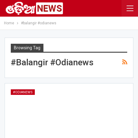
Home
#balangir #odianews
Browsing Tag
#balangir #odianews
#ODIANEWS