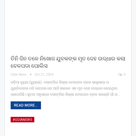
ତିନି ଦିନ ତଳେ ନିଖୋଜ ଯୁବକଙ୍କ ମୃତ ଦେହ ଉଦ୍ଧାର କଲା
ବେଳପଡା ପୋଲିସ
Odia News
Oct 21, 2024
0
ଓଡ଼ିଆ ନ୍ୟୁଜ,(ବ୍ୟୁରୋ): ବଲାଙ୍ଗିର ଜିଲ୍ଲା ବେଲପଡା ବ୍ଳକ ଭାଲୁଖାଇ ଓ
ଥୁଣ୍ଡିବାହାଲ ମଝି ଜଙ୍ଗଲ ରେ ଆଜି ସକାଳେ ଏକ ମୃତ ଦେହ ଉଦ୍ଧାର ହୋଇଥିବା
ଜଣାପଡିଛି। ସୂଚନା ଅନୁସାରେ ବଲାଙ୍ଗିର ଜିଲ୍ଲା ବେଲପଡା ବ୍ଳକ ସଲଣ୍ଡି ଗାଁ ର…
READ MORE...
#ODIANEWS