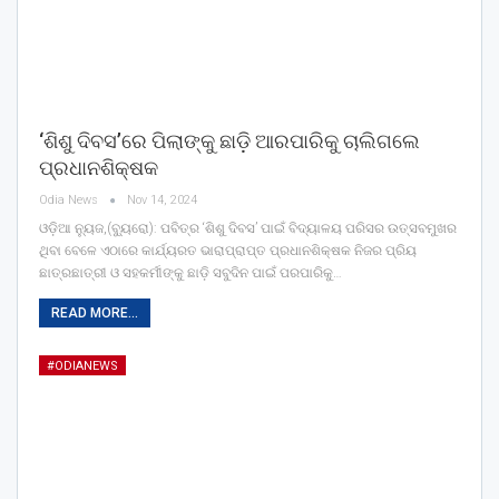
‘ଶିଶୁ ଦିବସ’ରେ ପିଲାଙ୍କୁ ଛାଡ଼ି ଆରପାରିକୁ ଚାଲିଗଲେ
ପ୍ରଧାନଶିକ୍ଷକ
Odia News
Nov 14, 2024
ଓଡ଼ିଆ ନ୍ୟୁଜ,(ବ୍ୟୁରୋ): ପବିତ୍ର ‘ଶିଶୁ ଦିବସ’ ପାଇଁ ବିଦ୍ୟାଳୟ ପରିସର ଉତ୍ସବମୁଖର
ଥିବା ବେଳେ ଏଠାରେ କାର୍ଯ୍ୟରତ ଭାରାପ୍ରାପ୍ତ ପ୍ରଧାନଶିକ୍ଷକ ନିଜର ପ୍ରିୟ
ଛାତ୍ରଛାତ୍ରୀ ଓ ସହକର୍ମୀଙ୍କୁ ଛାଡ଼ି ସବୁଦିନ ପାଇଁ ପରପାରିକୁ…
READ MORE...
#ODIANEWS