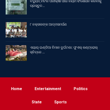
ବିଦ୍ୟୁତ୍ ମିଟର ପରୀକ୍ଷା ପାଇଁ ନିୟମ ସଂଶୋଧନ କରିବାକୁ
ପ୍ରସ୍ତୁତ…
୮ ନକ୍ସଲଙ୍କ ଆତ୍ମସମର୍ପଣ
ଏୟାର୍ ଇଣ୍ଡିଆ ବିମାନ ଦୁର୍ଘଟଣା: ଫୁଏଲ୍‌ କଣ୍ଟ୍ରୋଲ୍‌
ସ୍ବିଚ୍‌ରେ …
Home
Entertainment
Politics
State
Sports