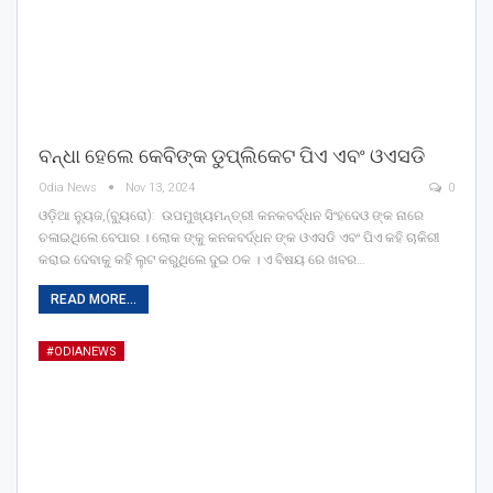
ବନ୍ଧା ହେଲେ କେବିଙ୍କ ଡୁପ୍ଲିକେଟ ପିଏ ଏବଂ ଓଏସଡି
Odia News
Nov 13, 2024
0
ଓଡ଼ିଆ ନ୍ୟୁଜ,(ବ୍ୟୁରୋ): ଉପମୁଖ୍ୟମନ୍ତ୍ରୀ କନକବର୍ଦ୍ଧନ ସିଂହଦେଓ ଙ୍କ ନାରେ
ଚଳାଇଥିଲେ ବେପାର । ଲୋକ ଙ୍କୁ କନକବର୍ଦ୍ଧନ ଙ୍କ ଓଏସଡି ଏବଂ ପିଏ କହି ଚାକିରୀ
କରାଇ ଦେବାକୁ କହି ଲୁଟ କରୁଥିଲେ ଦୁଇ ଠକ । ଏ ବିଷୟ ରେ ଖବର…
READ MORE...
#ODIANEWS