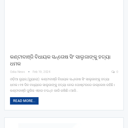
କଣ୍ଟାବାଞ୍ଜି ବିଧାୟକ ସନ୍ତୋଷ ସିଂ ସାଲୁଜାଙ୍କୁ ହତ୍ୟା
ଧମକ
Odia News
Feb 19, 2024
0
ଓଡ଼ିଆ ନ୍ୟୁଜ,(ବ୍ୟୁରୋ): କଣ୍ଟାବାଞ୍ଜି ବିଧାୟକ ସନ୍ତୋଷ ସିଂ ସାଲୁଜାଙ୍କୁ ହତ୍ୟା
ଧମକ। ୧୫ ଦିନ ମଧ୍ୟରେ ସାଲୁଜାଙ୍କୁ ହତ୍ୟା ନେଇ ପୋଷ୍ଟରରେ ଉଲ୍ଲେଖ ରହିଛି।
କଣ୍ଟାବାଞ୍ଜି ପୁଲିସ ଏହାର ତଦନ୍ତ ଜାରି ରଖିଛି। ଆଜି…
READ MORE...