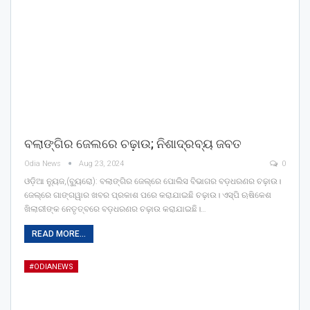
ବଲାଙ୍ଗିର ଜେଲରେ ଚଢ଼ାଉ; ନିଶାଦ୍ରବ୍ୟ ଜବତ
Odia News
Aug 23, 2024
0
ଓଡ଼ିଆ ନ୍ୟୁଜ,(ବ୍ୟୁରୋ): ବଲାଙ୍ଗିର ଜେଲ୍‌ରେ ପୋଲିସ ବିଭାଗର ବଡ଼ଧରଣର ଚଢ଼ାଉ।
ଜେଲ୍‌ରେ ଗାଙ୍ଗୱାର ଖବର ପ୍ରକାଶ ପରେ କରାଯାଇଛି ଚଢ଼ାଉ। ଏସ୍‌ପି ଋଷିକେଶ
ଖିଲାରୀଙ୍କ ନେତୃତ୍ବରେ ବଡ଼ଧରଣର ଚଢ଼ାଉ କରାଯାଇଛି।…
READ MORE...
#ODIANEWS