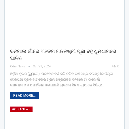
ବନମାଲ ଗାଁରେ ୩୨ତମ ଗଜଳଷ୍ମୀ ପୂଜା ବହୁ ଧୁମଧାମରେ
ପାଳିତ
Odia News
Oct 21, 2024
0
ଓଡ଼ିଆ ନ୍ୟୁଜ,(ବ୍ୟୁରୋ): ପ୍ରତେକ ବର୍ଷ ଭଳି ଚଳିତ ବର୍ଷ ମଧ୍ୟ ବଲାଙ୍ଗୀର ଜିଲ୍ଲା
ବେଲପଡା ବ୍ଲକ ବାଗଦୋର ଗ୍ରାମ ପଞ୍ଚାୟତର ବନମାଲ ଗାଁ ଠାରେ ମାଁ
ଗଜଳଷ୍ମୀଙ୍କ ପୂଜାର୍ଚ୍ଚନା କରାଯାଇଛି।ପ୍ରଥମ ଦିନ ସନ୍ଧ୍ୟାରେ ବିଭିନ୍ନ…
READ MORE...
#ODIANEWS