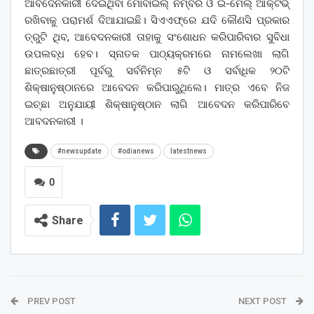
ଆବଦେନକାରୀ ଦେଇଥିବା ମୋବାଇଲ୍‌ ନମ୍ବର ଓ ଇ-ମେଲ୍‌ ଆକ୍ଟିଭ୍‌
ରଖିବାକୁ ପରାମର୍ଶ ଦିଆଯାଇଛି। ସିଏଏଫ୍‌ରେ ଯଦି କୌଣସି ପ୍ରକାର
ତ୍ରୁଟି ଥିବ, ଆବେଦନକାରୀ ତାହାକୁ ସଂଶୋଧନ କରିପାରିବାର ସୁବିଧା
ଉପଲବ୍ଧ ହେବ। ସ୍ନାତକ ପାଠ୍ୟକ୍ରମରେ ନାମଲେଖା ଲାଗି
ଛାତ୍ରଛାତ୍ରୀ ପୂର୍ବରୁ ସର୍ବନିମ୍ନ ୫ଟି ଓ ସର୍ବାଧିକ ୨୦ଟି
ଶିକ୍ଷାନୁଷ୍ଠାନରେ ଆବେଦନ କରିପାରୁଥିଲେ। ମାତ୍ର ଏବେ ନିଜ
ଇଚ୍ଛା ଅନୁଯାୟୀ ଶିକ୍ଷାନୁଷ୍ଠାନ ଲାଗି ଆବେଦନ କରିପାରିବେ
ଆବଦନକାରୀ ।
#newsupdate
#odianews
latestnews
0
Share
PREV POST
NEXT POST