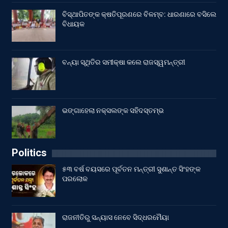
ବିସ୍ଥାପିତଙ୍କ କ୍ଷତିପୂରଣରେ ବିଳମ୍ବ: ଧାରଣାରେ ବସିଲେ
ବିଧାୟକ
ବନ୍ୟା ସ୍ଥିତିର ସମୀକ୍ଷା କଲେ ରାଜସ୍ୱମନ୍ତ୍ରୀ
ଭଙ୍ଗାହେଲା ନକ୍ସଲଙ୍କ ସହିଦସ୍ତମ୍ଭ
Politics
୫୩ ବର୍ଷ ବୟସରେ ପୂର୍ବତନ ମନ୍ତ୍ରୀ ସୁଶାନ୍ତ ସିଂହଙ୍କ
ପରଲୋକ
ରାଜନୀତିରୁ ସନ୍ୟାସ ନେବେ ସିଦ୍ଧରମୈୟା