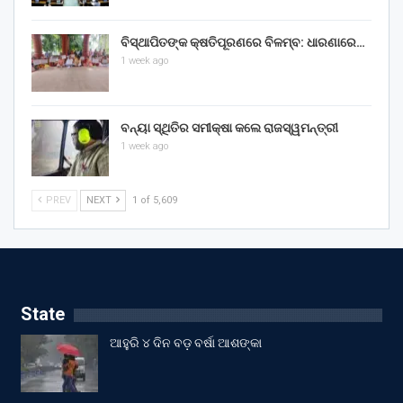
ବିସ୍ଥାପିତଙ୍କ କ୍ଷତିପୂରଣରେ ବିଳମ୍ବ: ଧାରଣାରେ…
1 week ago
ବନ୍ୟା ସ୍ଥିତିର ସମୀକ୍ଷା କଲେ ରାଜସ୍ୱମନ୍ତ୍ରୀ
1 week ago
PREV
NEXT
1 of 5,609
State
ଆହୁରି ୪ ଦିନ ବଡ଼ ବର୍ଷା ଆଶଙ୍କା