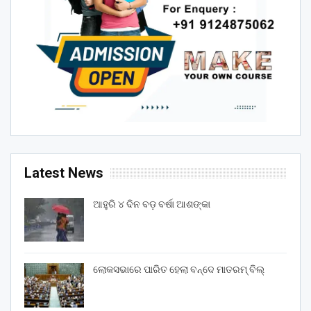
Latest News
ଆହୁରି ୪ ଦିନ ବଡ଼ ବର୍ଷା ଆଶଙ୍କା
ଲୋକସଭାରେ ପାରିତ ହେଲା ବନ୍ଦେ ମାତରମ୍‌ ବିଲ୍‌