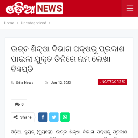
Home
Uncategorized
ଉଚ୍ଚ ଶିକ୍ଷା ବିଭାଗ ପକ୍ଷରୁ ପ୍ରକାଶ
ପାଇଲା ଯୁକ୍ତ ତିନିରେ ନାମ ଲେଖା
ବିଜ୍ଞପ୍ତି
UNCATEGORIZED
On
Jun 12, 2023
By
Odia News
0
Share
ଓଡ଼ିଆ ନ୍ୟୁଜ୍ (ବ୍ୟୁରୋ): ଉଚ୍ଚ ଶିକ୍ଷା ବିଭାଗ ପକ୍ଷରୁ ପ୍ରକାଶ