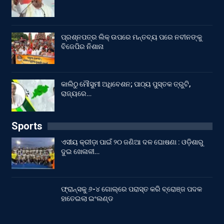
ପ୍ରଶ୍ନପତ୍ର ଲିକ୍ ଉପରେ ମନ୍ତବ୍ୟ ପରେ ନବୀନଙ୍କୁ
ବିଜେପିର ନିଶାନା
କାଲିଠୁ ମୌସୁମୀ ଅଧିବେଶନ; ପାଠ୍ୟ ପୁସ୍ତକ ତ୍ରୁଟି,
ରାଜ୍ୟରେ…
Sports
ଏସୀୟ କ୍ରୀଡ଼ା ପାଇଁ ୨୦ ଜଣିଆ ଦଳ ଘୋଷଣା : ଓଡ଼ିଶାରୁ
ଦୁଇ ଖେଳାଳୀ…
ଫ୍ରାନ୍ସକୁ ୬-୪ ଗୋଲ୍‌ରେ ପରାସ୍ତ କରି ବ୍ରୋଞ୍ଜ ପଦକ
ହାତେଇଲା ଇଂଲଣ୍ଡ