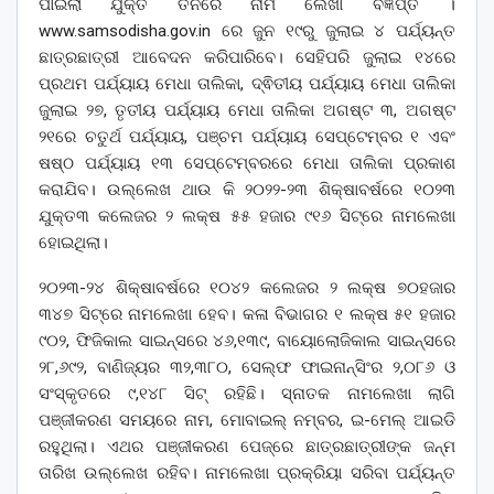
ପାଇଲା ଯୁକ୍ତ ତିନିରେ ନାମ ଲେଖା ବିଜ୍ଞପ୍ତି ।
www.samsodisha.gov.in ରେ ଜୁନ ୧୯ରୁ ଜୁଲାଇ ୪ ପର୍ଯ୍ୟନ୍ତ
ଛାତ୍ରଛାତ୍ରୀ ଆବେଦନ କରିପାରିବେ। ସେହିପରି ଜୁଲାଇ ୧୪ରେ
ପ୍ରଥମ ପର୍ଯ୍ୟାୟ ମେଧା ତାଲିକା, ଦ୍ଵିତୀୟ ପର୍ଯ୍ୟାୟ ମେଧା ତାଲିକା
ଜୁଲାଇ ୨୭, ତୃତୀୟ ପର୍ଯ୍ୟାୟ ମେଧା ତାଲିକା ଅଗଷ୍ଟ ୩, ଅଗଷ୍ଟ
୨୧ରେ ଚତୁର୍ଥ ପର୍ଯ୍ୟାୟ, ପଞ୍ଚମ ପର୍ଯ୍ୟାୟ ସେପ୍ଟେମ୍ବର ୧ ଏବଂ
ଷଷ୍ଠ ପର୍ଯ୍ୟାୟ ୧୩ ସେପ୍ଟେମ୍ବରରେ ମେଧା ତାଲିକା ପ୍ରକାଶ
କରାଯିବ। ଉଲ୍ଲେଖ ଥାଉ କି ୨୦୨୨-୨୩ ଶିକ୍ଷାବର୍ଷରେ ୧୦୨୩
ଯୁକ୍ତ୩ କଲେଜର ୨ ଲକ୍ଷ ୫୫ ହଜାର ୯୧୬ ସିଟ୍‌ରେ ନାମଲେଖା
ହୋଇଥିଲା।
୨୦୨୩-୨୪ ଶିକ୍ଷାବର୍ଷରେ ୧୦୪୨ କଲେଜର ୨ ଲକ୍ଷ ୭୦ହଜାର
୩୪୭ ସିଟ୍‌ରେ ନାମଲେଖା ହେବ। କଳା ବିଭାଗର ୧ ଲକ୍ଷ ୫୧ ହଜାର
୯୦୨, ଫିଜିକାଲ ସାଇନ୍ସରେ ୪୬,୧୩୯, ବାୟୋଲୋଜିକାଲ ସାଇନ୍ସରେ
୨୮,୬୯୨, ବାଣିଜ୍ୟର ୩୨,୩୮୦, ସେଲ୍ଫ ଫାଇନାନ୍ସିଂର ୨,୦୮୬ ଓ
ସଂସ୍କୃତରେ ୯,୧୪୮ ସିଟ୍‌ ରହିଛି। ସ୍ନାତକ ନାମଲେଖା ଲାଗି
ପଞ୍ଜୀକରଣ ସମୟରେ ନାମ, ମୋବାଇଲ୍‌ ନମ୍ବର, ଇ-ମେଲ୍‌ ଆଇଡି
ରହୁଥିଲା। ଏଥର ପଞ୍ଜୀକରଣ ପେଜ୍‌ରେ ଛାତ୍ରଛାତ୍ରୀଙ୍କ ଜନ୍ମ
ତାରିଖ ଉଲ୍ଲେଖ ରହିବ। ନାମଲେଖା ପ୍ରକ୍ରିୟା ସରିବା ପର୍ଯ୍ୟନ୍ତ