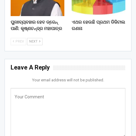
ପୁନଃବ୍ୟବହାର ହେବ ଡ୍ରେନ୍‌
ଏଥର ହେଉଛି ପ୍ରଥମ ଡିଜିଟାଲ
ପାଣି: କୃଷ୍ଣଚନ୍ଦ୍ର ମହାପାତ୍ର
ଗଣନା
PREV
NEXT
Leave A Reply
Your email address will not be published.