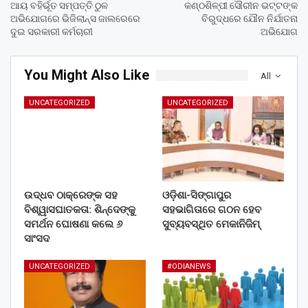
ଆୟ ବହିର୍ଭୂତ ସମ୍ପତ୍ତି ଠୁଳ
କଣ୍ଠଶିଳ୍ପୀ ସୌରୀନ ଭଟ୍ଟଙ୍କ
ଅଭିଯୋଗରେ ଭିଜିଲାନ୍ସ ଜାଲରେରେ
ବିରୁଦ୍ଧରେ ଯୌନ ନିର୍ଯାତନା
ଦୁଇ ସରକାରୀ କର୍ମଚାରୀ
ଅଭିଯୋଗ
You Might Also Like
All
UNCATEGORIZED
UNCATEGORIZED
ଉଦ୍ଧବ ଠାକ୍‌ରେଙ୍କ ସହ
ଓଡ଼ିଶା-ସିଙ୍ଗାପୁର
ବିଶ୍ୱାସଘାତକତା: ଶିନ୍ଦେଙ୍କୁ
ସହଭାଗିତାରେ ଗଠନ ହେବ
ସମର୍ଥନ ଘୋଷଣା କଲେ ୬
ସୁବ୍ୟବସ୍ଥିତ ମେକାନିଜିମ୍
ସାଂସଦ
UNCATEGORIZED
#ODIANEWS