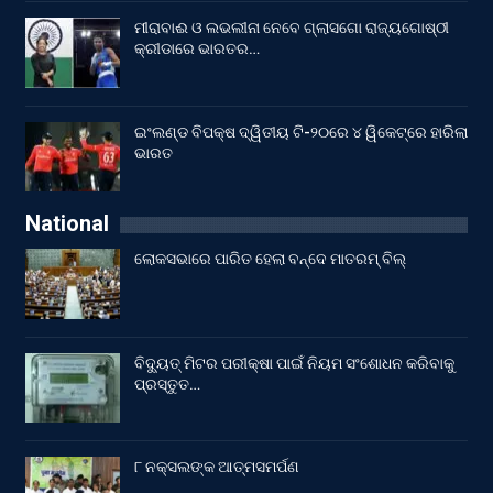
ମୀରାବାଈ ଓ ଲଭଲୀନା ନେବେ ଗ୍ଲାସଗୋ ରାଜ୍ୟଗୋଷ୍ଠୀ
କ୍ରୀଡାରେ ଭାରତର…
ଇଂଲଣ୍ଡ ବିପକ୍ଷ ଦ୍ୱିତୀୟ ଟି-୨୦ରେ ୪ ୱିକେଟ୍‌ରେ ହାରିଲା
ଭାରତ
National
ଲୋକସଭାରେ ପାରିତ ହେଲା ବନ୍ଦେ ମାତରମ୍‌ ବିଲ୍‌
ବିଦ୍ୟୁତ୍ ମିଟର ପରୀକ୍ଷା ପାଇଁ ନିୟମ ସଂଶୋଧନ କରିବାକୁ
ପ୍ରସ୍ତୁତ…
୮ ନକ୍ସଲଙ୍କ ଆତ୍ମସମର୍ପଣ