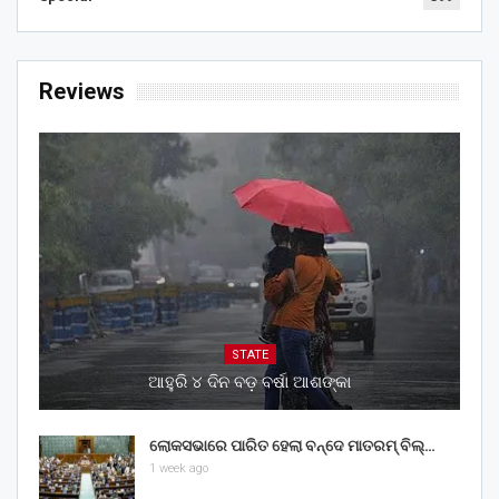
Reviews
STATE
ଆହୁରି ୪ ଦିନ ବଡ଼ ବର୍ଷା ଆଶଙ୍କା
ଲୋକସଭାରେ ପାରିତ ହେଲା ବନ୍ଦେ ମାତରମ୍‌ ବିଲ୍‌…
1 week ago