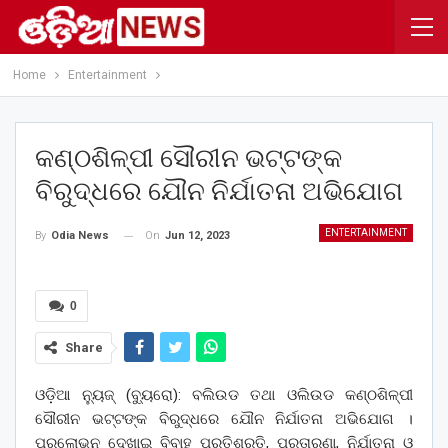
Home
Entertainment
କଣ୍ଠଶିଳ୍ପୀ ସୌରୀନ ଭଟ୍ଟଙ୍କ
ବିରୁଦ୍ଧରେ ଯୌନ ନିର୍ଯାତନା ଅଭିଯୋଗ
ENTERTAINMENT
On
Jun 12, 2023
By
Odia News
0
Share
ଓଡ଼ିଆ ନ୍ୟୁଜ୍ (ବ୍ୟୁରୋ): ବଲିଉଡ ତଥା ଓଲିଉଡ କଣ୍ଠଶିଳ୍ପୀ
ସୌରୀନ ଭଟ୍ଟଙ୍କ ବିରୁଦ୍ଧରେ ଯୌନ ନିର୍ଯାତନା ଅଭିଯୋଗ ।
ପ୍ରଲୋଭନ ଦେଖାଇ ବିବାହ ପ୍ରତିଶ୍ରୁତି, ପ୍ରତାରଣା, ନିର୍ଯାତନା ଓ