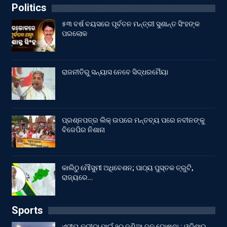
Politics
୫୩ ବର୍ଷ ବୟସରେ ପୂର୍ବତନ ମନ୍ତ୍ରୀ ସୁଶାନ୍ତ ସିଂହଙ୍କ
ପରଲୋକ
ରାଜନୀତିରୁ ସନ୍ୟାସ ନେବେ ସିଦ୍ଧରମୈୟା
ପ୍ରଶ୍ନପତ୍ର ଲିକ୍ ଉପରେ ମନ୍ତବ୍ୟ ପରେ ନବୀନଙ୍କୁ
ବିଜେପିର ନିଶାନା
କାଲିଠୁ ମୌସୁମୀ ଅଧିବେଶନ; ପାଠ୍ୟ ପୁସ୍ତକ ତ୍ରୁଟି,
ରାଜ୍ୟରେ…
Sports
ଏସୀୟ କ୍ରୀଡ଼ା ପାଇଁ ୨୦ ଜଣିଆ ଦଳ ଘୋଷଣା : ଓଡ଼ିଶାରୁ