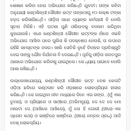
ଶୋଷଣ କରିବା ନେଇ ଅଭିଯୋଗ କରିଛନ୍ତି ଯୁବତୀ। ତାଙ୍କ କହିବା
ଅନୁଯାୟୀ କଣ୍ଠଶିଳ୍ପୀ ସୌରୀନ ଭଟ୍ଟ ତାଙ୍କଠାରୁ ୧୦ ଲକ୍ଷ ଟଙ୍କା
ହଡ଼ପ କରିସାରିଛନ୍ତି। ପୀଡ଼ିତା ଜଣେ ବ୍ୟାଙ୍କ କର୍ମଚାରୀ ବି ବୋଲି
ସୂଚନା ମିଳିଛି। ଏହି ଘଟଣା ପୁଣି ଓଲିଉଡକୁ ବଦନାମ କରିଥିବା
କୁହାଯାଉଛି। ଏଣେ କଣ୍ଠଶିଳ୍ପୀ ସୌରୀନ ଭଟ୍ଟଙ୍କ ନାଁରେ ଏଭଳି
ଅଭିଯୋଗ ଆସିବା ପରେ ପୁଲିସ କି ପଦକ୍ଷେପ ନେଉଛି, ତା ଉପରେ
ରହିଛି ସମସ୍ତଙ୍କ ନଜର। ଖାଲି ସେତିକି ନୁହେଁ ବିବାହର ପ୍ରତିଶ୍ରୁତି
ଦେଇ ତାଙ୍କୁ ଯୌନ ନିର୍ଯାତନା ବି ଦେଇଛନ୍ତି। ପୂର୍ବରୁ ପୀଡ଼ିତା ଜଗତପୁର
ଥାନାରେ ଅଭିଯୋଗ କରିବାକୁ ଯାଇଥିଲେ। ସେ ନ୍ୟାୟ ପାଇବେ ବୋଲି
ଆଶା ରଖିଛନ୍ତି।
ଉଲ୍ଲେଖଯୋଗ୍ୟ, କଣ୍ଠଶିଳ୍ପୀ ସୌରୀନ ଭଟ୍ଟ ବେଶ କେତାଟି
ଓଡ଼ିଆ ଛବିରେ କଣ୍ଠଦାନ କରି ଓଡ଼ଶାରେ ଲୋକପ୍ରିୟତା ହାସଲ
କରିଛନ୍ତି। ସେ ଗାଇଥିବା ଗୀତ ମଧ୍ୟରେ ଦିନେ ଏଇ ରଙ୍ଗ….(ମୁଁ ଏକା
ତୁମର), ଓ ପ୍ରିୟାରେ ଓ ସାଥୀରେ…(ଅଭିମନ୍ୟୁ), ଦେ ଦେ ଦେ ମୋ
ମାଲଟା ଦେ…(ଆଖିରେ ଆଖିରେ), ମୁଁ ତୋ ହି ଗୋରୀ…(ହୀରୋ-ଏକ
ପ୍ରେମ କଥା) ଓ କାଞ୍ଚିରେ କାଞ୍ଚିରେ…(ହୀରୋ ନମ୍ବର ଓ୍ବାନ୍) ଆଦି
ବେଶ୍ ଲୋକପ୍ରିୟ।