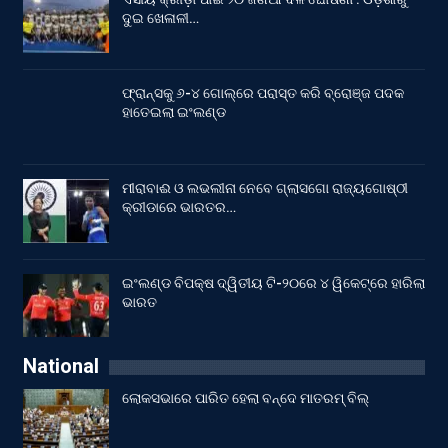
ଦୁଇ ଖେଳାଳୀ…
ଫ୍ରାନ୍ସକୁ ୬-୪ ଗୋଲ୍‌ରେ ପରାସ୍ତ କରି ବ୍ରୋଞ୍ଜ ପଦକ
ହାତେଇଲା ଇଂଲଣ୍ଡ
ମୀରାବାଈ ଓ ଲଭଲୀନା ନେବେ ଗ୍ଲାସଗୋ ରାଜ୍ୟଗୋଷ୍ଠୀ
କ୍ରୀଡାରେ ଭାରତର…
ଇଂଲଣ୍ଡ ବିପକ୍ଷ ଦ୍ୱିତୀୟ ଟି-୨୦ରେ ୪ ୱିକେଟ୍‌ରେ ହାରିଲା
ଭାରତ
National
ଲୋକସଭାରେ ପାରିତ ହେଲା ବନ୍ଦେ ମାତରମ୍‌ ବିଲ୍‌