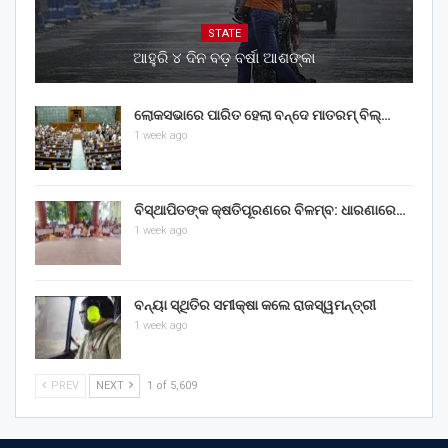
STATE
ଆହୁରି ୪ ଦିନ ବଡ଼ ବର୍ଷା ଆଶଙ୍କା
ଲୋକସଭାରେ ପାରିତ ହେଲା ବନ୍ଦେ ମାତରମ୍‌ ବିଲ୍‌…
1 week ago
ବିସ୍ଥାପିତଙ୍କ କ୍ଷତିପୂରଣରେ ବିଳମ୍ବ: ଧାରଣାରେ…
1 week ago
ବନ୍ୟା ସ୍ଥିତିର ସମୀକ୍ଷା କଲେ ରାଜସ୍ୱମନ୍ତ୍ରୀ
1 week ago
PREV
NEXT
1 of 5,609