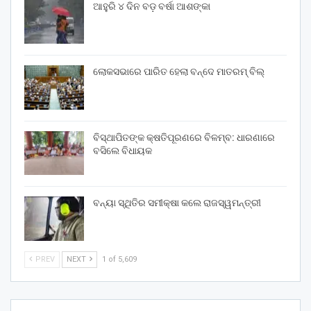
ଆହୁରି ୪ ଦିନ ବଡ଼ ବର୍ଷା ଆଶଙ୍କା
ଲୋକସଭାରେ ପାରିତ ହେଲା ବନ୍ଦେ ମାତରମ୍‌ ବିଲ୍‌
ବିସ୍ଥାପିତଙ୍କ କ୍ଷତିପୂରଣରେ ବିଳମ୍ବ: ଧାରଣାରେ
ବସିଲେ ବିଧାୟକ
ବନ୍ୟା ସ୍ଥିତିର ସମୀକ୍ଷା କଲେ ରାଜସ୍ୱମନ୍ତ୍ରୀ
PREV
NEXT
1 of 5,609