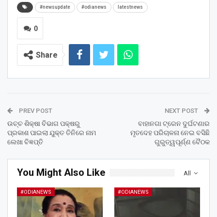
#newsupdate
#odianews
latestnews
0
Share
PREV POST
NEXT POST
ଉଚ୍ଚ ଶିକ୍ଷା ବିଭାଗ ପକ୍ଷରୁ
ବାହାନଗା ଟ୍ରେନ ଦୁର୍ଘଟଣାର
ପ୍ରକାଶ ପାଇଲା ଯୁକ୍ତ ତିନିରେ ନାମ
ମୃତଦେହ ପରିଚାଳନା ନେଇ ବସିଛି
ଲେଖା ବିଜ୍ଞପ୍ତି
ଗୁରୁତ୍ୱପୂର୍ଣ୍ଣ ବୈଠକ
You Might Also Like
All
#ODIANEWS
#ODIANEWS