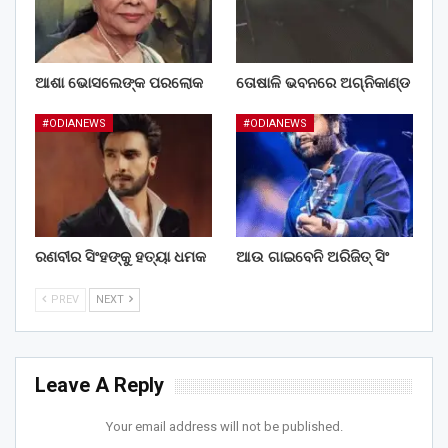
ଆଶା ଭୋସଲେଙ୍କ ପରଲୋକ
ତୋଷାଳି ଭବନରେ ଅଗ୍ନିକାଣ୍ଡ
#ODIANEWS
#ODIANEWS
ରଣବୀର ସିଂହଙ୍କୁ ହତ୍ୟା ଧମକ
ଆଉ ଗାଇବେନି ଅରିଜିତ୍ ସିଂ
PREV
NEXT
Leave A Reply
Your email address will not be published.