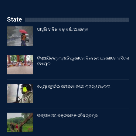
State
ଆହୁରି ୪ ଦିନ ବଡ଼ ବର୍ଷା ଆଶଙ୍କା
ବିସ୍ଥାପିତଙ୍କ କ୍ଷତିପୂରଣରେ ବିଳମ୍ବ: ଧାରଣାରେ ବସିଲେ
ବିଧାୟକ
ବନ୍ୟା ସ୍ଥିତିର ସମୀକ୍ଷା କଲେ ରାଜସ୍ୱମନ୍ତ୍ରୀ
ଭଙ୍ଗାହେଲା ନକ୍ସଲଙ୍କ ସହିଦସ୍ତମ୍ଭ