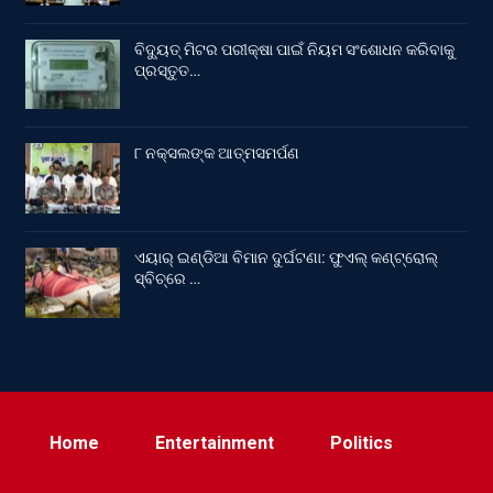
ବିଦ୍ୟୁତ୍ ମିଟର ପରୀକ୍ଷା ପାଇଁ ନିୟମ ସଂଶୋଧନ କରିବାକୁ
ପ୍ରସ୍ତୁତ…
୮ ନକ୍ସଲଙ୍କ ଆତ୍ମସମର୍ପଣ
ଏୟାର୍ ଇଣ୍ଡିଆ ବିମାନ ଦୁର୍ଘଟଣା: ଫୁଏଲ୍‌ କଣ୍ଟ୍ରୋଲ୍‌
ସ୍ବିଚ୍‌ରେ …
Home
Entertainment
Politics