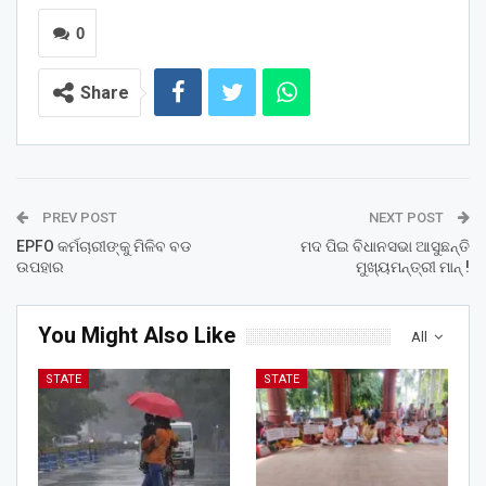
0
Share
PREV POST
NEXT POST
EPFO କର୍ମଚାରୀଙ୍କୁ ମିଳିବ ବଡ
ମଦ ପିଇ ବିଧାନସଭା ଆସୁଛନ୍ତି
ଉପହାର
ମୁଖ୍ୟମନ୍ତ୍ରୀ ମାନ୍ !
You Might Also Like
All
STATE
STATE