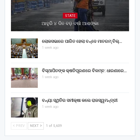
STATE
ଆହୁରି ୪ ଦିନ ବଡ଼ ବର୍ଷା ଆଶଙ୍କା
ଲୋକସଭାରେ ପାରିତ ହେଲା ବନ୍ଦେ ମାତରମ୍‌ ବିଲ୍‌…
1 week ago
ବିସ୍ଥାପିତଙ୍କ କ୍ଷତିପୂରଣରେ ବିଳମ୍ବ: ଧାରଣାରେ…
1 week ago
ବନ୍ୟା ସ୍ଥିତିର ସମୀକ୍ଷା କଲେ ରାଜସ୍ୱମନ୍ତ୍ରୀ
1 week ago
PREV
NEXT
1 of 5,609