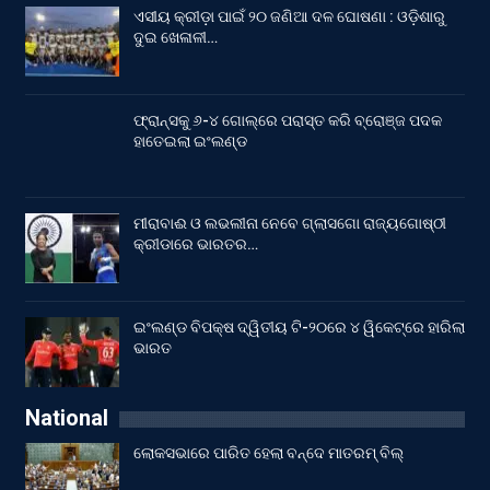
ଏସୀୟ କ୍ରୀଡ଼ା ପାଇଁ ୨୦ ଜଣିଆ ଦଳ ଘୋଷଣା : ଓଡ଼ିଶାରୁ
ଦୁଇ ଖେଳାଳୀ…
ଫ୍ରାନ୍ସକୁ ୬-୪ ଗୋଲ୍‌ରେ ପରାସ୍ତ କରି ବ୍ରୋଞ୍ଜ ପଦକ
ହାତେଇଲା ଇଂଲଣ୍ଡ
ମୀରାବାଈ ଓ ଲଭଲୀନା ନେବେ ଗ୍ଲାସଗୋ ରାଜ୍ୟଗୋଷ୍ଠୀ
କ୍ରୀଡାରେ ଭାରତର…
ଇଂଲଣ୍ଡ ବିପକ୍ଷ ଦ୍ୱିତୀୟ ଟି-୨୦ରେ ୪ ୱିକେଟ୍‌ରେ ହାରିଲା
ଭାରତ
National
ଲୋକସଭାରେ ପାରିତ ହେଲା ବନ୍ଦେ ମାତରମ୍‌ ବିଲ୍‌