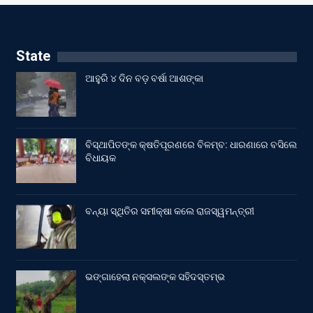
State
ଆହୁରି ୪ ଦିନ ବଡ଼ ବର୍ଷା ଆଶଙ୍କା
ବିସ୍ଥାପିତଙ୍କ କ୍ଷତିପୂରଣରେ ବିଳମ୍ବ: ଧାରଣାରେ ବସିଲେ
ବିଧାୟକ
ବନ୍ୟା ସ୍ଥିତିର ସମୀକ୍ଷା କଲେ ରାଜସ୍ୱମନ୍ତ୍ରୀ
ଭଙ୍ଗାହେଲା ନକ୍ସଲଙ୍କ ସହିଦସ୍ତମ୍ଭ