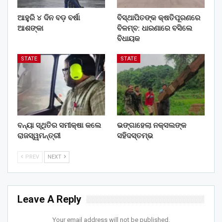
ଆହୁରି ୪ ଦିନ ବଡ଼ ବର୍ଷା
ବିସ୍ଥାପିତଙ୍କ କ୍ଷତିପୂରଣରେ
ଆଶଙ୍କା
ବିଳମ୍ବ: ଧାରଣାରେ ବସିଲେ
ବିଧାୟକ
STATE
STATE
ବନ୍ୟା ସ୍ଥିତିର ସମୀକ୍ଷା କଲେ
ଭଙ୍ଗାହେଲା ନକ୍ସଲଙ୍କ
ରାଜସ୍ୱମନ୍ତ୍ରୀ
ସହିଦସ୍ତମ୍ଭ
PREV
NEXT
Leave A Reply
Your email address will not be published.