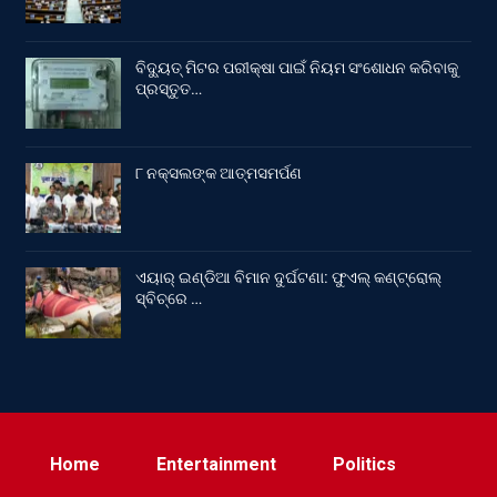
ବିଦ୍ୟୁତ୍ ମିଟର ପରୀକ୍ଷା ପାଇଁ ନିୟମ ସଂଶୋଧନ କରିବାକୁ
ପ୍ରସ୍ତୁତ…
୮ ନକ୍ସଲଙ୍କ ଆତ୍ମସମର୍ପଣ
ଏୟାର୍ ଇଣ୍ଡିଆ ବିମାନ ଦୁର୍ଘଟଣା: ଫୁଏଲ୍‌ କଣ୍ଟ୍ରୋଲ୍‌
ସ୍ବିଚ୍‌ରେ …
Home
Entertainment
Politics