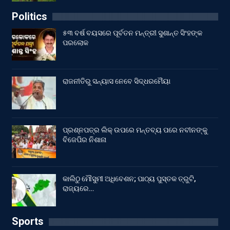
Politics
୫୩ ବର୍ଷ ବୟସରେ ପୂର୍ବତନ ମନ୍ତ୍ରୀ ସୁଶାନ୍ତ ସିଂହଙ୍କ
ପରଲୋକ
ରାଜନୀତିରୁ ସନ୍ୟାସ ନେବେ ସିଦ୍ଧରମୈୟା
ପ୍ରଶ୍ନପତ୍ର ଲିକ୍ ଉପରେ ମନ୍ତବ୍ୟ ପରେ ନବୀନଙ୍କୁ
ବିଜେପିର ନିଶାନା
କାଲିଠୁ ମୌସୁମୀ ଅଧିବେଶନ; ପାଠ୍ୟ ପୁସ୍ତକ ତ୍ରୁଟି,
ରାଜ୍ୟରେ…
Sports