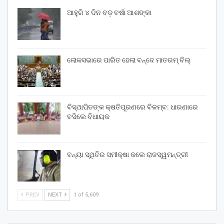
ଆହୁରି ୪ ଦିନ ବଡ଼ ବର୍ଷା ଆଶଙ୍କା
ଲୋକସଭାରେ ପାରିତ ହେଲା ବନ୍ଦେ ମାତରମ୍‌ ବିଲ୍‌
ବିସ୍ଥାପିତଙ୍କ କ୍ଷତିପୂରଣରେ ବିଳମ୍ବ: ଧାରଣାରେ
ବସିଲେ ବିଧାୟକ
ବନ୍ୟା ସ୍ଥିତିର ସମୀକ୍ଷା କଲେ ରାଜସ୍ୱମନ୍ତ୍ରୀ
PREV
NEXT
1 of 5,609