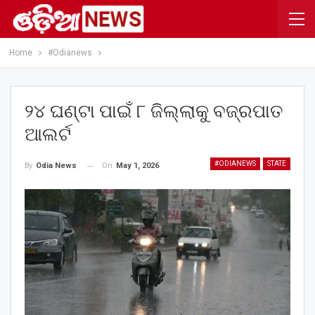
Home
#Odianews
୨୪ ଘଣ୍ଟା ପାଇଁ ୮ ଜିଲ୍ଲାକୁ ବଜ୍ରପାତ
ଆଲର୍ଟ
#ODIANEWS
STATE
On
May 1, 2026
By
Odia News