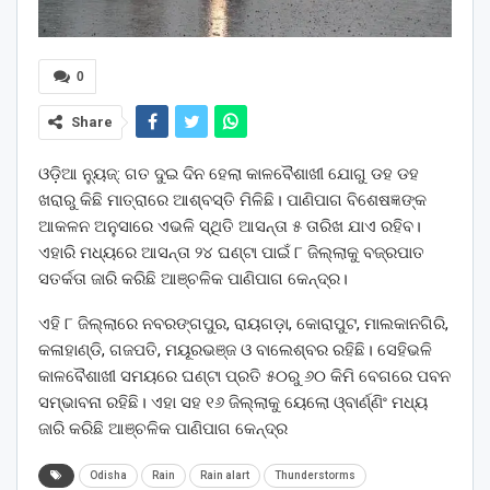
0
Share
ଓଡ଼ିଆ ନ୍ୟୁଜ୍: ଗତ ଦୁଇ ଦିନ ହେଲା କାଳବୈଶାଖୀ ଯୋଗୁ ଡହ ଡହ
ଖରାରୁ କିଛି ମାତ୍ରାରେ ଆଶ୍ବସ୍ତି ମିଳିଛି। ପାଣିପାଗ ବିଶେଷଜ୍ଞଙ୍କ
ଆକଳନ ଅନୁସାରେ ଏଭଳି ସ୍ଥିତି ଆସନ୍ତା ୫ ତାରିଖ ଯାଏ ରହିବ।
ଏହାରି ମଧ୍ୟରେ ଆସନ୍ତା ୨୪ ଘଣ୍ଟା ପାଇଁ ୮ ଜିଲ୍ଲାକୁ ବଜ୍ରପାତ
ସତର୍କତା ଜାରି କରିଛି ଆଞ୍ଚଳିକ ପାଣିପାଗ କେନ୍ଦ୍ର।
ଏହି ୮ ଜିଲ୍ଲାରେ ନବରଙ୍ଗପୁର, ରାୟଗଡ଼ା, କୋରାପୁଟ, ମାଲକାନଗିରି,
କଳାହାଣ୍ଡି, ଗଜପତି, ମୟୂରଭଞ୍ଜ ଓ ବାଲେଶ୍ବର ରହିଛି। ସେହିଭଳି
କାଳବୈଶାଖୀ ସମୟରେ ଘଣ୍ଟା ପ୍ରତି ୫୦ରୁ ୬୦ କିମି ବେଗରେ ପବନ
ସମ୍ଭାବନା ରହିଛି। ଏହା ସହ ୧୬ ଜିଲ୍ଲାକୁ ୟେଲୋ ଓ୍ବାର୍ଣ୍ଣିଂ ମଧ୍ୟ
ଜାରି କରିଛି ଆଞ୍ଚଳିକ ପାଣିପାଗ କେନ୍ଦ୍ର
Odisha
Rain
Rain alart
Thunderstorms