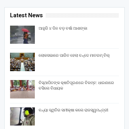
Latest News
ଆହୁରି ୪ ଦିନ ବଡ଼ ବର୍ଷା ଆଶଙ୍କା
ଲୋକସଭାରେ ପାରିତ ହେଲା ବନ୍ଦେ ମାତରମ୍‌ ବିଲ୍‌
ବିସ୍ଥାପିତଙ୍କ କ୍ଷତିପୂରଣରେ ବିଳମ୍ବ: ଧାରଣାରେ
ବସିଲେ ବିଧାୟକ
ବନ୍ୟା ସ୍ଥିତିର ସମୀକ୍ଷା କଲେ ରାଜସ୍ୱମନ୍ତ୍ରୀ