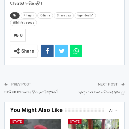
ଆରମ୍ଭ କରିଛନ୍ତି।
Nilagiri
Odisha
Snare trap
tiger death'
Wildlife tragedy
0
Share
PREV POST
NEXT POST
ଆଜି ଶପଥ ନେବେ ହିମନ୍ତ ବିଶ୍ଵଶର୍ମା
ରାସ୍ତା ଉପରେ ଜଳିଗଲା ହାଇୱା
You Might Also Like
All
STATE
STATE