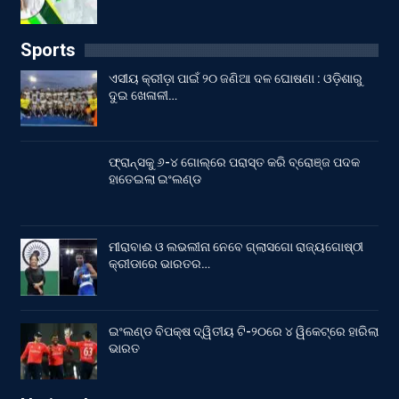
Sports
ଏସୀୟ କ୍ରୀଡ଼ା ପାଇଁ ୨୦ ଜଣିଆ ଦଳ ଘୋଷଣା : ଓଡ଼ିଶାରୁ
ଦୁଇ ଖେଳାଳୀ…
ଫ୍ରାନ୍ସକୁ ୬-୪ ଗୋଲ୍‌ରେ ପରାସ୍ତ କରି ବ୍ରୋଞ୍ଜ ପଦକ
ହାତେଇଲା ଇଂଲଣ୍ଡ
ମୀରାବାଈ ଓ ଲଭଲୀନା ନେବେ ଗ୍ଲାସଗୋ ରାଜ୍ୟଗୋଷ୍ଠୀ
କ୍ରୀଡାରେ ଭାରତର…
ଇଂଲଣ୍ଡ ବିପକ୍ଷ ଦ୍ୱିତୀୟ ଟି-୨୦ରେ ୪ ୱିକେଟ୍‌ରେ ହାରିଲା
ଭାରତ