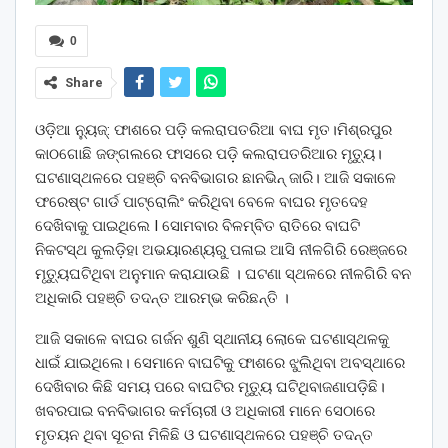
0
Share
ଓଡ଼ିଆ ନ୍ୟୁଜ୍: ଫାଶରେ ପଡ଼ି କଲରାପତରିଆ ବାଘ ମୃତ।ମିଶ୍ରପୁର
କାଠଗୋଛି ଜଙ୍ଗଲରେ ଫାସରେ ପଡ଼ି କଲରାପତରିଆର ମୃତ୍ୟୁ।
ଘଟଣାସ୍ଥଳରେ ପହଞ୍ଚି ବନବିଭାଗର ଛାନଭିନ୍‌ ଜାରି। ଆଜି ସକାଳେ
ଫରେଷ୍ଟ ଗାର୍ଡ ପାଟ୍ରୋଲିଂ କରିଥିବା ବେଳେ ବାଘର ମୃତଦେହ
ଦେଖିବାକୁ ପାଇଥିଲେ I ସୋମବାର ବିଳମ୍ବିତ ରାତିରେ ବାଘଟି
ନିକଟସ୍ଥ କୁଲଡ଼ିହା ଅଭୟାରଣ୍ୟରୁ ପଳାଇ ଆସି ନୀଳଗିରି ରେଞ୍ଜରେ
ମୃତ୍ୟୁଘଟିଥିବା ଅନୁମାନ କରାଯାଉଛି । ଘଟଣା ସ୍ଥଳରେ ନୀଳଗିରି ବନ
ଅଧିକାରି ପହଞ୍ଚି ତଦନ୍ତ ଆରମ୍ଭ କରିଛନ୍ତି ।
ଆଜି ସକାଳେ ବାଘର ଗର୍ଜନ ଶୁଣି ସ୍ଥାନୀୟ ଲୋକେ ଘଟଣାସ୍ଥଳକୁ
ଧାଇଁ ଯାଇଥିଲେ। ସେମାନେ ବାଘଟିକୁ ଫାଶରେ ଝୁଲିଥିବା ଅବସ୍ଥାରେ
ଦେଖିବାର କିଛି ସମୟ ପରେ ବାଘଟିର ମୃତ୍ୟୁ ଘଟିଥିବାଜଣାପଡ଼ିଛି।
ଖବରପାଇ ବନବିଭାଗର କର୍ମଚାରୀ ଓ ଅଧିକାରୀ ମାନେ ସେଠାରେ
ମୃତୟନ ଥିବା ସୂଚନା ମିଳିଛି ଓ ଘଟଣାସ୍ଥଳରେ ପହଞ୍ଚି ତଦନ୍ତ