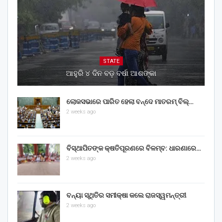
STATE
ଆହୁରି ୪ ଦିନ ବଡ଼ ବର୍ଷା ଆଶଙ୍କା
ଲୋକସଭାରେ ପାରିତ ହେଲା ବନ୍ଦେ ମାତରମ୍‌ ବିଲ୍‌…
2 weeks ago
ବିସ୍ଥାପିତଙ୍କ କ୍ଷତିପୂରଣରେ ବିଳମ୍ବ: ଧାରଣାରେ…
2 weeks ago
ବନ୍ୟା ସ୍ଥିତିର ସମୀକ୍ଷା କଲେ ରାଜସ୍ୱମନ୍ତ୍ରୀ
2 weeks ago