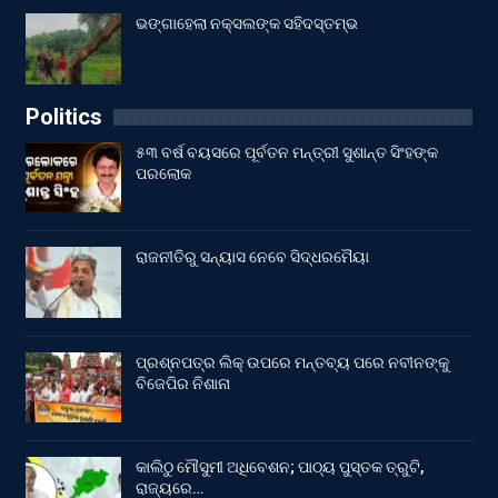
ଭଙ୍ଗାହେଲା ନକ୍ସଲଙ୍କ ସହିଦସ୍ତମ୍ଭ
Politics
୫୩ ବର୍ଷ ବୟସରେ ପୂର୍ବତନ ମନ୍ତ୍ରୀ ସୁଶାନ୍ତ ସିଂହଙ୍କ
ପରଲୋକ
ରାଜନୀତିରୁ ସନ୍ୟାସ ନେବେ ସିଦ୍ଧରମୈୟା
ପ୍ରଶ୍ନପତ୍ର ଲିକ୍ ଉପରେ ମନ୍ତବ୍ୟ ପରେ ନବୀନଙ୍କୁ
ବିଜେପିର ନିଶାନା
କାଲିଠୁ ମୌସୁମୀ ଅଧିବେଶନ; ପାଠ୍ୟ ପୁସ୍ତକ ତ୍ରୁଟି,
ରାଜ୍ୟରେ…