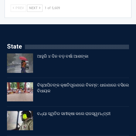
PREV
NEXT
1 of 5,609
State
ଆହୁରି ୪ ଦିନ ବଡ଼ ବର୍ଷା ଆଶଙ୍କା
ବିସ୍ଥାପିତଙ୍କ କ୍ଷତିପୂରଣରେ ବିଳମ୍ବ: ଧାରଣାରେ ବସିଲେ
ବିଧାୟକ
ବନ୍ୟା ସ୍ଥିତିର ସମୀକ୍ଷା କଲେ ରାଜସ୍ୱମନ୍ତ୍ରୀ