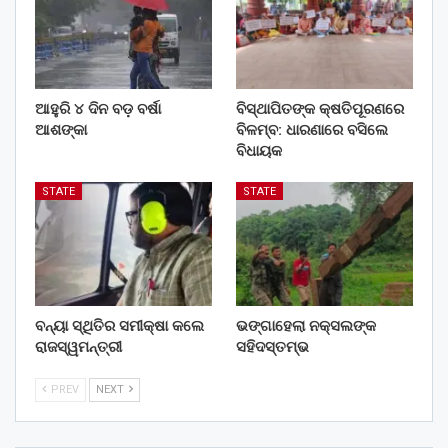
ଆହୁରି ୪ ଦିନ ବଡ଼ ବର୍ଷା
ବିସ୍ଥାପିତଙ୍କ କ୍ଷତିପୂରଣରେ
ଆଶଙ୍କା
ବିଳମ୍ବ: ଧାରଣାରେ ବସିଲେ
ବିଧାୟକ
STATE
STATE
ବନ୍ୟା ସ୍ଥିତିର ସମୀକ୍ଷା କଲେ
ଭଙ୍ଗାହେଲା ନକ୍ସଲଙ୍କ
ରାଜସ୍ୱମନ୍ତ୍ରୀ
ସହିଦସ୍ତମ୍ଭ
PREV
NEXT