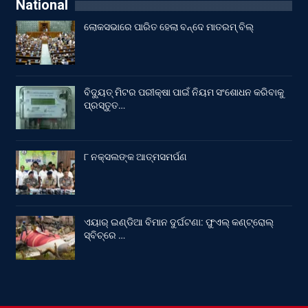
National
ଲୋକସଭାରେ ପାରିତ ହେଲା ବନ୍ଦେ ମାତରମ୍‌ ବିଲ୍‌
ବିଦ୍ୟୁତ୍ ମିଟର ପରୀକ୍ଷା ପାଇଁ ନିୟମ ସଂଶୋଧନ କରିବାକୁ
ପ୍ରସ୍ତୁତ…
୮ ନକ୍ସଲଙ୍କ ଆତ୍ମସମର୍ପଣ
ଏୟାର୍ ଇଣ୍ଡିଆ ବିମାନ ଦୁର୍ଘଟଣା: ଫୁଏଲ୍‌ କଣ୍ଟ୍ରୋଲ୍‌
ସ୍ବିଚ୍‌ରେ …