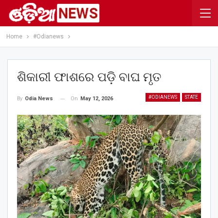
Home
#Odianews
ଶିକାରୀ ଫାଶରେ ପଡ଼ି ବାଘ ମୃତ
#ODIANEWS
STATE
On
May 12, 2026
By
Odia News